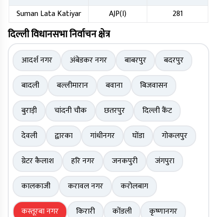
Suman Lata Katiyar
AJP(I)
281
दिल्ली विधानसभा निर्वाचन क्षेत्र
आदर्श नगर
अंबेडकर नगर
बाबरपुर
बदरपुर
बादली
बल्लीमारान
बवाना
बिजवासन
बुराड़ी
चांदनी चौक
छतरपुर
दिल्ली कैंट
देवली
द्वारका
गांधीनगर
घोंडा
गोकलपुर
ग्रेटर कैलाश
हरि नगर
जनकपुरी
जंगपुरा
कालकाजी
करावल नगर
करोलबाग
कस्तूरबा नगर
किरारी
कोंडली
कृष्णानगर