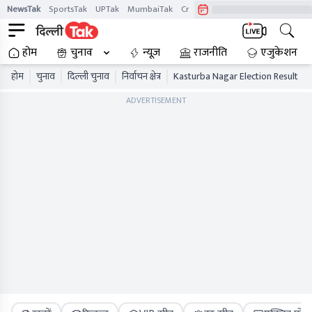
NewsTak
SportsTak
UPTak
MumbaiTak
CrimeTak
Lallantop
AstroTak
होम
चुनाव
न्यूज़
राजनीति
एजुकेशन
होम
चुनाव
दिल्ली चुनाव
निर्वाचन क्षेत्र
Kasturba Nagar Election Result
ADVERTISEMENT