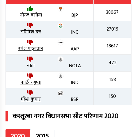
38067
नीरज बसोया
BJP
27019
अभिषेक दत्त
INC
18617
रमेश पहलवान
AAP
472
नोटा
NOTA
158
पार्टिक गुप्ता
IND
150
महेश कुमार
BSP
कस्तूरबा नगर
विधानसभा सीट परिणाम
2020
2020
2015