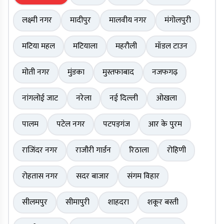
लक्ष्मी नगर
मादीपुर
मालवीय नगर
मंगोलपुरी
मटिया महल
मटियाला
महरौली
मॉडल टाउन
मोती नगर
मुंडका
मुस्तफाबाद
नजफगढ़
नांगलोई जाट
नरेला
नई दिल्ली
ओखला
पालम
पटेल नगर
पटपड़गंज
आर के पुरम
राजिंदर नगर
राजौरी गार्डन
रिठाला
रोहिणी
रोहतास नगर
सदर बाजार
संगम विहार
सीलमपुर
सीमापुरी
शाहदरा
शकूर बस्ती