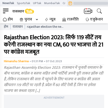
NewsTak
SportsTak
UPTak
MumbaiTak
CrimeTak
Lallantop
AstroTak
होम
चुनाव
न्यूज़
राजनीति
एजुकेशन
होम
राजस्थान
rajasthan election the new
cm of rajasthan will decide
Rajasthan Election 2023: सिर्फ 119 सीटें तय
only seats bjp is strong on
and congress is strong on
करेगी राजस्थान का नया CM, 60 पर भाजपा तो 21
पर कांग्रेस मजबूत
• 01:31 PM • 07 Oct 2023
Himanshu Sharma
Rajasthan Assembly Election 2023: राजस्थान में चुनावी घमासान के
बीच भाजपा, कांग्रेस व बसपा सहित सभी पार्टियों अपनी पूरी ताकत झोंक रही
है, लेकिन राजस्थान की सत्ता में पहुंचने के लिए भाजपा व कांग्रेस की असल
खींचतान 119 सीटों पर रहती है. प्रदेश में 60 सीटें ऐसी हैं. जिन पर हमेशा
भाजपा का कब्जा रहता […]
ADVERTISEMENT