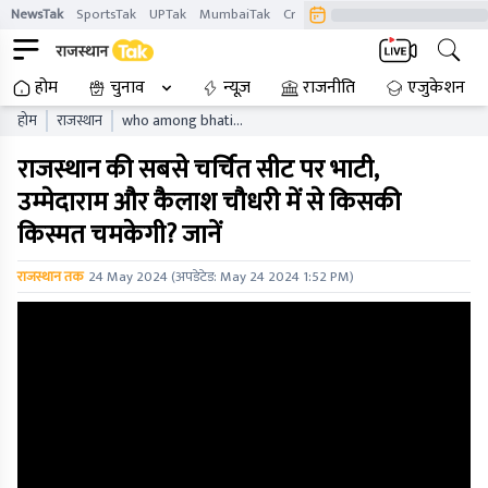
NewsTak
SportsTak
UPTak
MumbaiTak
CrimeTak
Lallantop
AstroTak
होम
चुनाव
न्यूज़
राजनीति
एजुकेशन
होम
राजस्थान
who among bhati
umedaram and kailash
राजस्थान की सबसे चर्चित सीट पर भाटी,
choudhary will shine on
barmer loksabha seat of
उम्मेदाराम और कैलाश चौधरी में से किसकी
rajasthan know
किस्मत चमकेगी? जानें
राजस्थान तक
24 May 2024
(अपडेटेड:
May 24 2024 1:52 PM
)