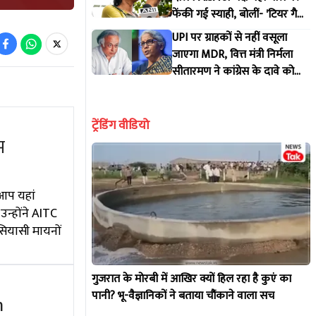
फेंकी गई स्याही, बोलीं- 'टियर गैस
और लाठियों से नहीं डरे, तो स्याही
UPI पर ग्राहकों से नहीं वसूला
से क्या डरेंगे'
जाएगा MDR, वित्त मंत्री निर्मला
सीतारमण ने कांग्रेस के दावे को
बताया गलत
ट्रेंडिंग वीडियो
म
 आप यहां
न्होंने AITC
सियासी मायनों
गुजरात के मोरबी में आखिर क्यों हिल रहा है कुएं का
पानी? भू-वैज्ञानिकों ने बताया चौंकाने वाला सच
h