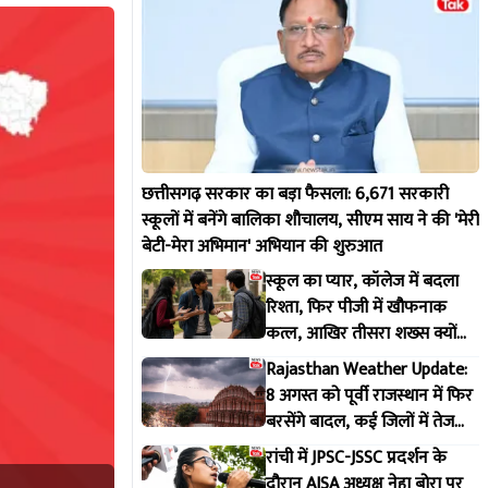
छत्तीसगढ़ सरकार का बड़ा फैसला: 6,671 सरकारी
स्कूलों में बनेंगे बालिका शौचालय, सीएम साय ने की 'मेरी
बेटी-मेरा अभिमान' अभियान की शुरुआत
स्कूल का प्यार, कॉलेज में बदला
रिश्ता, फिर पीजी में खौफनाक
कत्ल, आखिर तीसरा शख्स क्यों
बना जान का दुश्मन
Rajasthan Weather Update:
8 अगस्त को पूर्वी राजस्थान में फिर
बरसेंगे बादल, कई जिलों में तेज
बारिश के आसार
रांची में JPSC-JSSC प्रदर्शन के
दौरान AISA अध्यक्ष नेहा बोरा पर