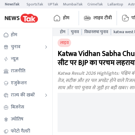
NewsTak
SportsTak
UPTak
MumbaiTak
CrimeTak
Lallantop
Ast
होम
लाइव टीवी
प
होम
चुनाव
विधानसभा चुनाव
होम
लाइव
चुनाव
Katwa Vidhan Sabha Chun
न्यूज़
सीट पर BJP का परचम लहराया,
राजनीति
Katwa Result 2026 Highlights: पश्चिम बंग
तेज, सटीक और हर पल अपडेट होने वाले रिजल्ट्स
एजुकेशन
साथ और पाएं चुनाव से जुड़ी हर बड़ी खबर। सा
राज्य की खबरें
बिजनेस
ज्योतिष
फोटो गैलरी