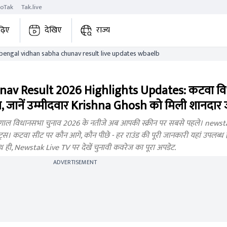
roTak
Tak.live
ढ़िए
देखिए
राज्य
katwa west bengal vidhan sabha chunav result live updates wbaelb
av Result 2026 Highlights Updates: कटवा व
 जानें उम्मीदवार Krishna Ghosh को मिली शानदार
ाल विधानसभा चुनाव 2026 के नतीजे अब आपकी स्क्रीन पर सबसे पहले। newstak
। कटवा सीट पर कौन आगे, कौन पीछे - हर राउंड की पूरी जानकारी यहां उपलब्ध होगी
थ ही, Newstak Live TV पर देखें चुनावी कवरेज का पूरा अपडेट.
ADVERTISEMENT