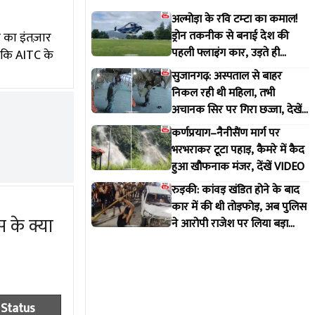
अल्मोड़ा के रवि टम्टा का कमाल!
ड्रोन तकनीक से बनाई देश की
 का इंतज़ार
पहली फ्लाइंग कार, उड़ते ही
बकि AITC के
वायरल हुआ वीडियो
सुजानगढ़: अस्पताल से बाहर
निकल रही थी महिला, तभी
अचानक सिर पर गिरा छज्जा, देखें
VIDEO
कर्णप्रयाग–नैनीसैंण मार्ग पर
भरभराकर टूटा पहाड़, कैमरे में कैद
हुआ खौफनाक मंजर, देंखें VIDEO
रुड़की: कांवड़ खंडित होने के बाद
कार में की थी तोड़फोड़, अब पुलिस
 के क्या
ने आरोपी राजेश पर लिया बड़ा
एक्शन
Status