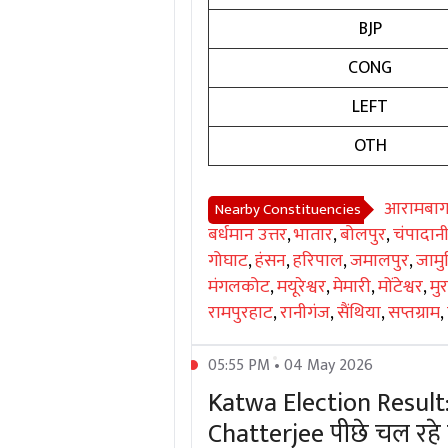
BJP
CONG
LEFT
OTH
आरामबा
Nearby Constituencies
बर्धमान उत्तर
,
भातार
,
बोलपुर
,
चंपादान
गोघाट
,
हंसन
,
हरिपाल
,
जमालपुर
,
जामु
मंगलकोट
,
मयूरेश्वर
,
मेमारी
,
मोंटेश्वर
,
मु
रामपुरहाट
,
रानीगंज
,
सैंथिया
,
सप्तग्राम
,
05:55 PM • 04 May 2026
Katwa Election Result
Chatterjee पीछे चल रहे ह