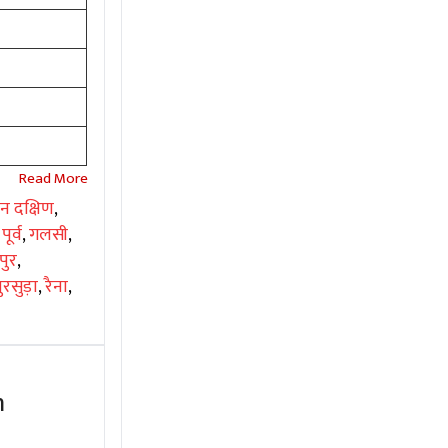
ान दक्षिण
,
पूर्व
,
गलसी
,
पुर
,
ुरसुड़ा
,
रैना
,
h