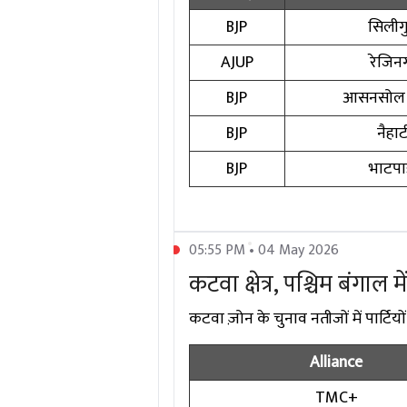
BJP
सिलीगु
AJUP
रेजिन
BJP
आसनसोल द
BJP
नैहाट
BJP
भाटपाड
05:55 PM • 04 May 2026
कटवा क्षेत्र, पश्चिम बंगाल म
कटवा ज़ोन के चुनाव नतीजों में पार्टियों
Alliance
TMC+