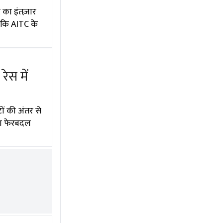
 का इंतज़ार
बकि AITC के
ेस में
ं की अंतर से
ना फेरबदल