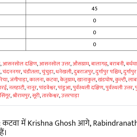
45
0
0
0
ग
,
आसनसोल दक्षिण
,
आसनसोल उत्तर
,
औसग्राम
,
बालागढ़
,
बराबनी
,
बर्धम
ी
,
चंदननगर
,
चंडीतला
,
चुंचुड़ा
,
धनेखली
,
दुबराजपुर
,
दुर्गापुर पश्चिम
,
दुर्गापुर 
रिया
,
जंगीपाड़ा
,
कालना
,
कटवा
,
केतुग्राम
,
खानाकुल
,
खंडघोष
,
कुल्टी
,
लाब
रारई
,
नलहाटी
,
नानूर
,
पांडवेश्वर
,
पांडुआ
,
पुर्वस्थली दक्षिण
,
पुर्वस्थली उत्तर
,
प
सिंगूर
,
श्रीरामपुर
,
सूरी
,
तारकेश्वर
,
उत्तरपाड़ा
: कटवा में Krishna Ghosh आगे, Rabindranat
ैं।