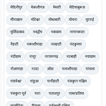
मेदिनीपुर
मेकलीगंज
मेमारी
मेटियाबुरूज
मीनाखान
मोंटेश्वर
मोथाबारी
मोयना
मुरारई
मुर्शिदाबाद
नवद्वीप
नबाग्राम
नागराकाटा
नैहाटी
नकाशीपाड़ा
नलहाटी
नंदकुमार
नंदीग्राम
नानूर
नरायनगढ़
नटबाड़ी
नयाग्राम
नोआपाड़ा
नउदा
ओंडा
पलाशीपाड़ा
पांचला
पांडवेश्वर
पांडुआ
पानीहाटी
पंसकुरा पश्चिम
पंसकुरा पूर्व
पारा
पताशपुर
पाथरप्रतिमा
फांसीदेवा
पिंगला
पुर्वस्थली दक्षिण