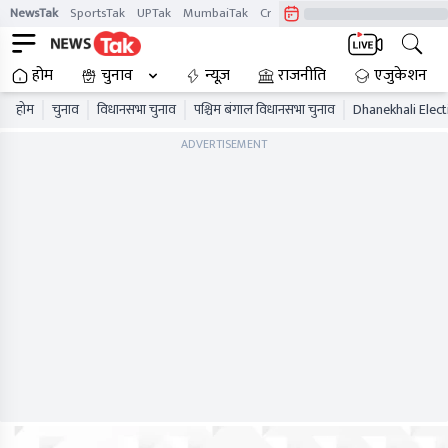
NewsTak
SportsTak
UPTak
MumbaiTak
CrimeTak
Lallantop
AstroTak
होम
चुनाव
न्यूज़
राजनीति
एजुकेशन
होम
चुनाव
विधानसभा चुनाव
पश्चिम बंगाल विधानसभा चुनाव
Dhanekhali Elect
ADVERTISEMENT