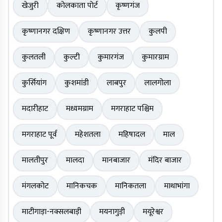
खेजुरी
कोलकाता पोर्ट
कृष्णगंज
कृष्णानगर दक्षिण
कृष्णानगर उत्तर
कुलपी
कुलतली
कुल्टी
कुमारगंज
कुमारग्राम
कुर्सियांग
कुशमांडी
लाबपुर
लालगोला
मदारीहाट
मध्यमग्राम
मगराहाट पश्चिम
मगराहाट पूर्व
महेशतला
महिषादल
माल
मालतीपुर
मालदा
मानबाजार
मंदिर बाजार
मंगलकोट
मानिकचक
मानिकतला
माथाभांगा
माटीगाड़ा-नक्सलबाड़ी
मयनागुड़ी
मयूरेश्वर