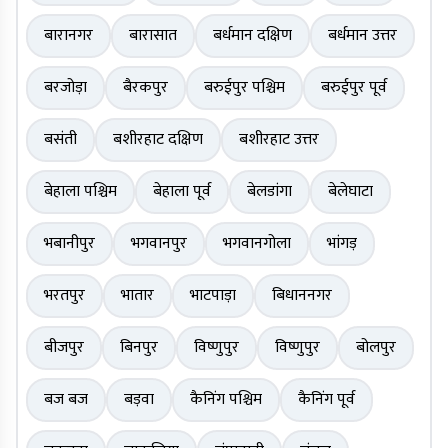
बारानगर
बारासात
बर्धमान दक्षिण
बर्धमान उत्तर
बरजोड़ा
बैरकपुर
बरुईपुर पश्चिम
बरुईपुर पूर्व
बसंती
बशीरहाट दक्षिण
बशीरहाट उत्तर
बेहाला पश्चिम
बेहाला पूर्व
बेलडांगा
बेलेघाटा
भबानीपुर
भगवानपुर
भगवानगोला
भांगड़
भरतपुर
भातार
भाटपाड़ा
बिधाननगर
बीजपुर
बिनपुर
विष्णुपुर
विष्णुपुर
बोलपुर
बज बज
बड़वा
कैनिंग पश्चिम
कैनिंग पूर्व