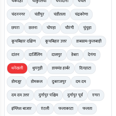
चकदहा
चाकुलिया
चंपादानी
चंचल
चंदननगर
चंडीपुर
चंडीतला
चंद्रकोणा
छपरा
छतना
चोपड़ा
चौरंगी
चुंचुड़ा
कूचबिहार दक्षिण
कूचबिहार उत्तर
डाबग्राम-फुलबाड़ी
दांतन
दार्जिलिंग
दासपुर
डेबरा
देगंगा
धनेखली
धुपगुड़ी
डायमंड हार्बर
दिनहाटा
डोमजूर
डोमकल
दुबराजपुर
दम दम
दम दम उत्तर
दुर्गापुर पश्चिम
दुर्गापुर पूर्व
एगरा
इंग्लिश बाजार
एंटली
फलाकाटा
फलता