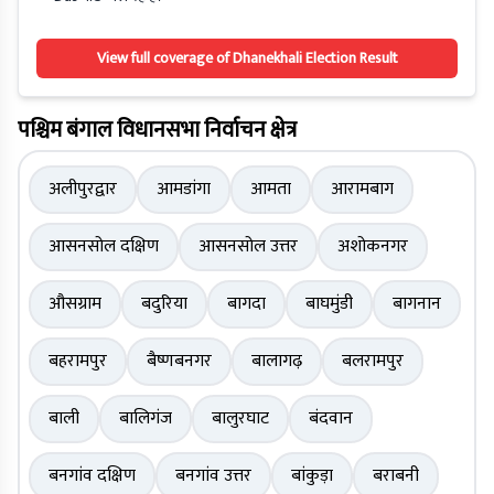
View full coverage of Dhanekhali Election Result
पश्चिम बंगाल विधानसभा निर्वाचन क्षेत्र
अलीपुरद्वार
आमडांगा
आमता
आरामबाग
आसनसोल दक्षिण
आसनसोल उत्तर
अशोकनगर
औसग्राम
बदुरिया
बागदा
बाघमुंडी
बागनान
बहरामपुर
बैष्णबनगर
बालागढ़
बलरामपुर
बाली
बालिगंज
बालुरघाट
बंदवान
बनगांव दक्षिण
बनगांव उत्तर
बांकुड़ा
बराबनी