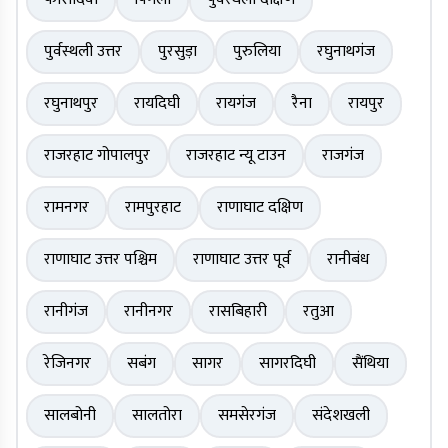
पुर्वस्थली उत्तर
पुरसुड़ा
पुरुलिया
रघुनाथगंज
रघुनाथपुर
रायदिघी
रायगंज
रैना
रायपुर
राजरहाट गोपालपुर
राजरहाट न्यू टाउन
राजगंज
रामनगर
रामपुरहाट
राणाघाट दक्षिण
राणाघाट उत्तर पश्चिम
राणाघाट उत्तर पूर्व
रानीबंध
रानीगंज
रानीनगर
रासबिहारी
रतुआ
रेजिनगर
सबंग
सागर
सागरदिघी
सैंथिया
सालबोनी
सालतोरा
समसेरगंज
संदेशखली