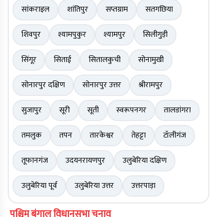
सांकराइल
शांतिपुर
सप्तग्राम
सतगछिया
शिवपुर
श्यामपुकुर
श्यामपुर
सिलीगुड़ी
सिंगूर
सिताई
सितालकुची
सोनामुखी
सोनारपुर दक्षिण
सोनारपुर उत्तर
श्रीरामपुर
सुजापुर
सूरी
सूती
स्वरूपनगर
तालडांगरा
तमलुक
तपन
तारकेश्वर
तेहट्टा
टॉलीगंज
तूफानगंज
उदयनरायणपुर
उलुबेरिया दक्षिण
उलुबेरिया पूर्व
उलुबेरिया उत्तर
उत्तरपाड़ा
पश्चिम बंगाल विधानसभा चुनाव