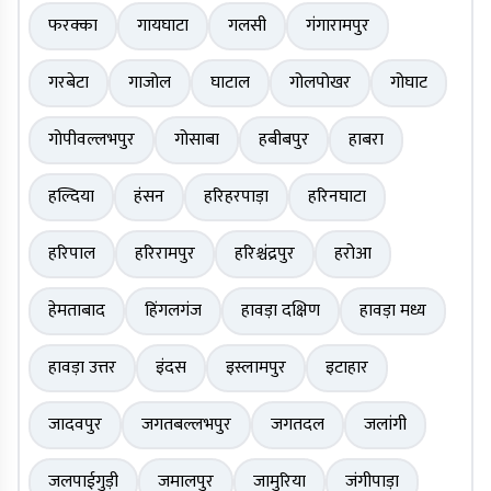
फरक्का
गायघाटा
गलसी
गंगारामपुर
गरबेटा
गाजोल
घाटाल
गोलपोखर
गोघाट
गोपीवल्लभपुर
गोसाबा
हबीबपुर
हाबरा
हल्दिया
हंसन
हरिहरपाड़ा
हरिनघाटा
हरिपाल
हरिरामपुर
हरिश्चंद्रपुर
हरोआ
हेमताबाद
हिंगलगंज
हावड़ा दक्षिण
हावड़ा मध्य
हावड़ा उत्तर
इंदस
इस्लामपुर
इटाहार
जादवपुर
जगतबल्लभपुर
जगतदल
जलांगी
जलपाईगुड़ी
जमालपुर
जामुरिया
जंगीपाड़ा