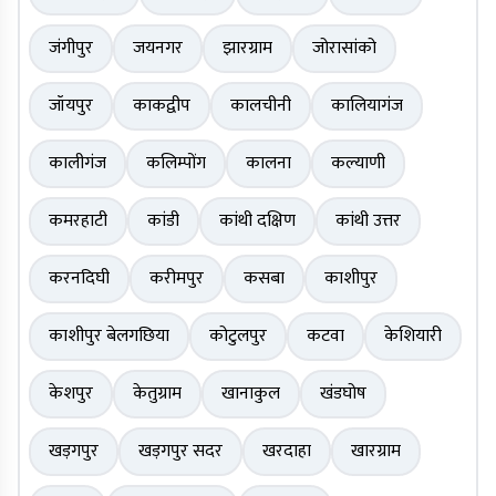
जंगीपुर
जयनगर
झारग्राम
जोरासांको
जॉयपुर
काकद्वीप
कालचीनी
कालियागंज
कालीगंज
कलिम्पोंग
कालना
कल्याणी
कमरहाटी
कांडी
कांथी दक्षिण
कांथी उत्तर
करनदिघी
करीमपुर
कसबा
काशीपुर
काशीपुर बेलगछिया
कोटुलपुर
कटवा
केशियारी
केशपुर
केतुग्राम
खानाकुल
खंडघोष
खड़गपुर
खड़गपुर सदर
खरदाहा
खारग्राम