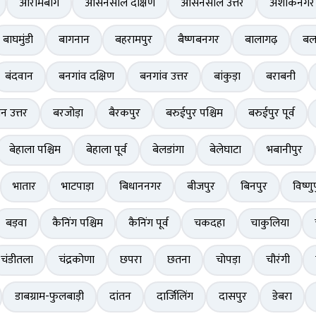
आरामबाग
आसनसोल दक्षिण
आसनसोल उत्तर
अशोकनगर
बाघमुंडी
बागनान
बहरामपुर
बैष्णबनगर
बालागढ़
बल
बंदवान
बनगांव दक्षिण
बनगांव उत्तर
बांकुड़ा
बराबनी
ान उत्तर
बरजोड़ा
बैरकपुर
बरुईपुर पश्चिम
बरुईपुर पूर्व
बेहाला पश्चिम
बेहाला पूर्व
बेलडांगा
बेलेघाटा
भबानीपुर
भातार
भाटपाड़ा
बिधाननगर
बीजपुर
बिनपुर
विष्णु
बड़वा
कैनिंग पश्चिम
कैनिंग पूर्व
चकदहा
चाकुलिया
चंडीतला
चंद्रकोणा
छपरा
छतना
चोपड़ा
चौरंगी
डाबग्राम-फुलबाड़ी
दांतन
दार्जिलिंग
दासपुर
डेबरा