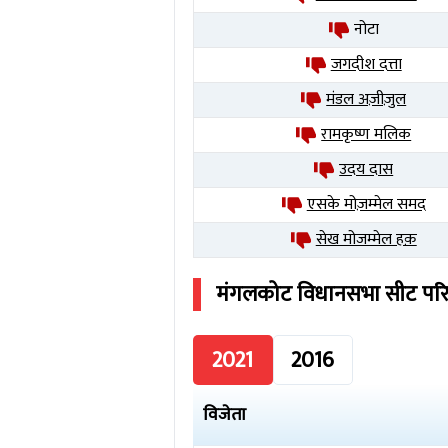
नोटा
जगदीश दत्ता
मंडल अज़ीज़ुल
रामकृष्ण मलिक
उदय दास
एसके मोज़म्मेल समद
सेख मोजम्मेल हक़
मंगलकोट
विधानसभा सीट पर
2021
2016
विजेता