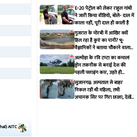
E-20 पेट्रोल को लेकर राहुल गांधी
ने जारी किया वीडियो, बोले- दाल में
काला नहीं, पूरी दाल ही काली है
गुजरात के मोरबी में आखिर क्यों
हिल रहा है कुएं का पानी? भू-
वैज्ञानिकों ने बताया चौंकाने वाला
सच
अल्मोड़ा के रवि टम्टा का कमाल!
ड्रोन तकनीक से बनाई देश की
पहली फ्लाइंग कार, उड़ते ही
वायरल हुआ वीडियो
सुजानगढ़: अस्पताल से बाहर
निकल रही थी महिला, तभी
अचानक सिर पर गिरा छज्जा, देखें
VIDEO
hal)
AITC