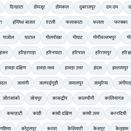
दिनहाटा
डोमजूर
डोमकल
दुबराजपुर
दम दम
द
ा
इंग्लिश बाजार
एंटली
फलाकाटा
फलता
फरक्का
गाजोल
घाटाल
गोलपोखर
गोघाट
गोपीवल्लभपुर
गो
हंसन
हरिहरपाड़ा
हरिनघाटा
हरिपाल
हरिरामपुर
हरिश्चं
हावड़ा दक्षिण
हावड़ा मध्य
हावड़ा उत्तर
इंदस
इस्लामपुर
तदल
जलांगी
जलपाईगुड़ी
जमालपुर
जामुरिया
जंगीपाड
जोरासांको
जॉयपुर
काकद्वीप
कालचीनी
कालियागंज
कमरहाटी
कांडी
कांथी दक्षिण
कांथी उत्तर
करनदिघी
लगछिया
कोटुलपुर
कटवा
केशियारी
केशपुर
केतुग्राम