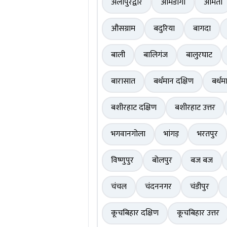
अलीपुरद्वार
आमडांगा
आमता
औसग्राम
बदुरिया
बागदा
बाली
बालिगंज
बालुरघाट
बारासात
बर्धमान दक्षिण
बर्धम
बशीरहाट दक्षिण
बशीरहाट उत्तर
भगवानगोला
भांगड़
भरतपुर
विष्णुपुर
बोलपुर
बज बज
चंचल
चंदननगर
चंडीपुर
कूचबिहार दक्षिण
कूचबिहार उत्तर