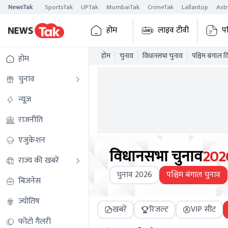
NewsTak
SportsTak
UPTak
MumbaiTak
CrimeTak
Lallantop
Ast
होम
लाइव टीवी
प
होम
चुनाव
विधानसभा चुनाव
पश्चिम बंगाल 
होम
चुनाव
न्यूज़
राजनीति
एजुकेशन
विधानसभा चुनाव
202
राज्य की खबरें
चुनाव 2026
पश्चिम बंगाल चुनाव
बिजनेस
ज्योतिष
खबरें
रिजल्ट
VIP सीट
फोटो गैलरी