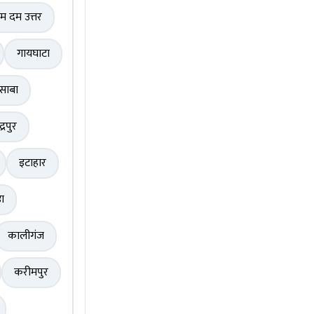
म दम उत्तर
गायघाटा
साबा
द्रपुर
इटाहार
़ा
कालीगंज
करीमपुर