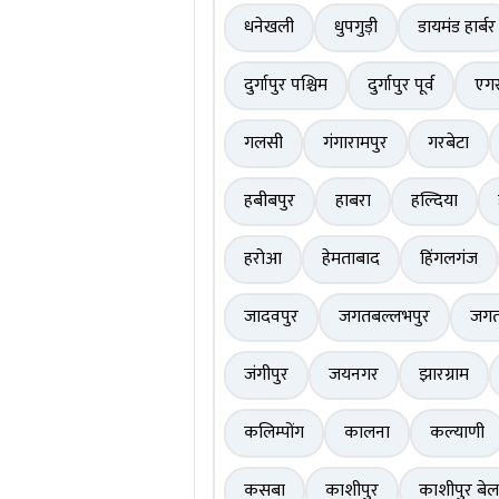
धनेखली
धुपगुड़ी
डायमंड हार्बर
दुर्गापुर पश्चिम
दुर्गापुर पूर्व
एगर
गलसी
गंगारामपुर
गरबेटा
हबीबपुर
हाबरा
हल्दिया
हरोआ
हेमताबाद
हिंगलगंज
जादवपुर
जगतबल्लभपुर
जग
जंगीपुर
जयनगर
झारग्राम
कलिम्पोंग
कालना
कल्याणी
कसबा
काशीपुर
काशीपुर बे