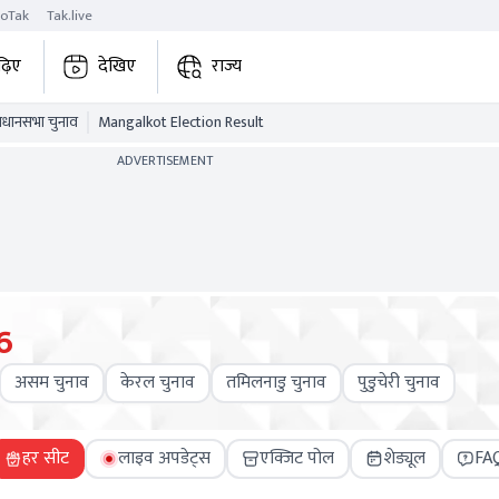
roTak
Tak.live
ढ़िए
देखिए
राज्य
विधानसभा चुनाव
Mangalkot Election Result
ADVERTISEMENT
6
असम चुनाव
केरल चुनाव
तमिलनाडु चुनाव
पुडुचेरी चुनाव
हर सीट
लाइव अपडेट्स
एक्जिट पोल
शेड्यूल
FA