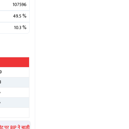
107596
49.5
%
10.3
%
9
3
6
6
9
 पर BJP ने बाजी