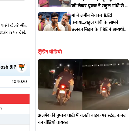
को लेकर युवक ने राहुल गांधी से ये
क्या कहा दिया?
मां ने जमीन बेचकर B.Ed
कराया...राहुल गांधी के सामने
सियासी खेल? सीट
छलका बिहार के TRE 4 अभ्यर्थी
k.in पर देखें.
का दर्द
ट्रेंडिंग वीडियो
hosh
BJP
104020
0
अजमेर की पुष्कर घाटी में चलती बाइक पर स्टंट, कपल
का वीडियो वायरल