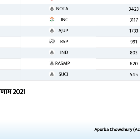
NOTA
3423
INC
3117
AJUP
1733
BSP
991
IND
803
RASMP
620
SUCI
545
िणाम
2021
Apurba Chowdhury (Ac