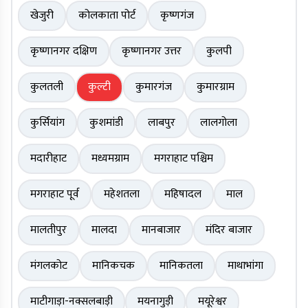
खेजुरी
कोलकाता पोर्ट
कृष्णगंज
कृष्णानगर दक्षिण
कृष्णानगर उत्तर
कुलपी
कुलतली
कुल्टी
कुमारगंज
कुमारग्राम
कुर्सियांग
कुशमांडी
लाबपुर
लालगोला
मदारीहाट
मध्यमग्राम
मगराहाट पश्चिम
मगराहाट पूर्व
महेशतला
महिषादल
माल
मालतीपुर
मालदा
मानबाजार
मंदिर बाजार
मंगलकोट
मानिकचक
मानिकतला
माथाभांगा
माटीगाड़ा-नक्सलबाड़ी
मयनागुड़ी
मयूरेश्वर