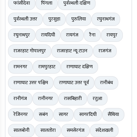
फांसीदेवा
पिंगला
पुर्वस्थली दक्षिण
पुर्वस्थली उत्तर
पुरसुड़ा
पुरुलिया
रघुनाथगंज
रघुनाथपुर
रायदिघी
रायगंज
रैना
रायपुर
राजरहाट गोपालपुर
राजरहाट न्यू टाउन
राजगंज
रामनगर
रामपुरहाट
राणाघाट दक्षिण
राणाघाट उत्तर पश्चिम
राणाघाट उत्तर पूर्व
रानीबंध
रानीगंज
रानीनगर
रासबिहारी
रतुआ
रेजिनगर
सबंग
सागर
सागरदिघी
सैंथिया
सालबोनी
सालतोरा
समसेरगंज
संदेशखली