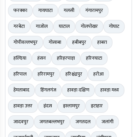
फरक्का
गायघाटा
गलसी
गंगारामपुर
गरबेटा
गाजोल
घाटाल
गोलपोखर
गोघाट
गोपीवल्लभपुर
गोसाबा
हबीबपुर
हाबरा
हल्दिया
हंसन
हरिहरपाड़ा
हरिनघाटा
हरिपाल
हरिरामपुर
हरिश्चंद्रपुर
हरोआ
हेमताबाद
हिंगलगंज
हावड़ा दक्षिण
हावड़ा मध्य
हावड़ा उत्तर
इंदस
इस्लामपुर
इटाहार
जादवपुर
जगतबल्लभपुर
जगतदल
जलांगी