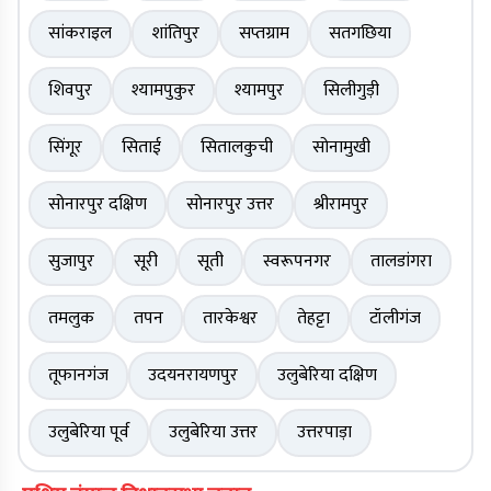
सांकराइल
शांतिपुर
सप्तग्राम
सतगछिया
शिवपुर
श्यामपुकुर
श्यामपुर
सिलीगुड़ी
सिंगूर
सिताई
सितालकुची
सोनामुखी
सोनारपुर दक्षिण
सोनारपुर उत्तर
श्रीरामपुर
सुजापुर
सूरी
सूती
स्वरूपनगर
तालडांगरा
तमलुक
तपन
तारकेश्वर
तेहट्टा
टॉलीगंज
तूफानगंज
उदयनरायणपुर
उलुबेरिया दक्षिण
उलुबेरिया पूर्व
उलुबेरिया उत्तर
उत्तरपाड़ा