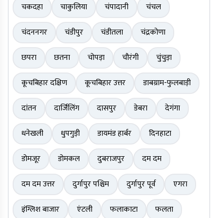
चकदहा
चाकुलिया
चंपादानी
चंचल
चंदननगर
चंडीपुर
चंडीतला
चंद्रकोणा
छपरा
छतना
चोपड़ा
चौरंगी
चुंचुड़ा
कूचबिहार दक्षिण
कूचबिहार उत्तर
डाबग्राम-फुलबाड़ी
दांतन
दार्जिलिंग
दासपुर
डेबरा
देगंगा
धनेखली
धुपगुड़ी
डायमंड हार्बर
दिनहाटा
डोमजूर
डोमकल
दुबराजपुर
दम दम
दम दम उत्तर
दुर्गापुर पश्चिम
दुर्गापुर पूर्व
एगरा
इंग्लिश बाजार
एंटली
फलाकाटा
फलता