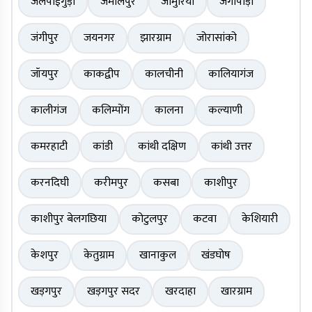
जलपाईगुड़ी
जमालपुर
जामुरिया
जंगीपाड़ा
जंगीपुर
जयनगर
झारग्राम
जोरासांको
जॉयपुर
काकद्वीप
कालचीनी
कालियागंज
कालीगंज
कलिम्पोंग
कालना
कल्याणी
कमरहाटी
कांडी
कांथी दक्षिण
कांथी उत्तर
करनदिघी
करीमपुर
कसबा
काशीपुर
काशीपुर बेलगछिया
कोटुलपुर
कटवा
केशियारी
केशपुर
केतुग्राम
खानाकुल
खंडघोष
खड़गपुर
खड़गपुर सदर
खरदाहा
खारग्राम