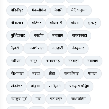
मेदिनीपुर
मेकलीगंज
मेमारी
मेटियाबुरूज
मीनाखान
मोंटेश्वर
मोथाबारी
मोयना
मुरारई
मुर्शिदाबाद
नवद्वीप
नबाग्राम
नागराकाटा
नैहाटी
नकाशीपाड़ा
नलहाटी
नंदकुमार
नंदीग्राम
नानूर
नरायनगढ़
नटबाड़ी
नयाग्राम
नोआपाड़ा
नउदा
ओंडा
पलाशीपाड़ा
पांचला
पांडवेश्वर
पांडुआ
पानीहाटी
पंसकुरा पश्चिम
पंसकुरा पूर्व
पारा
पताशपुर
पाथरप्रतिमा