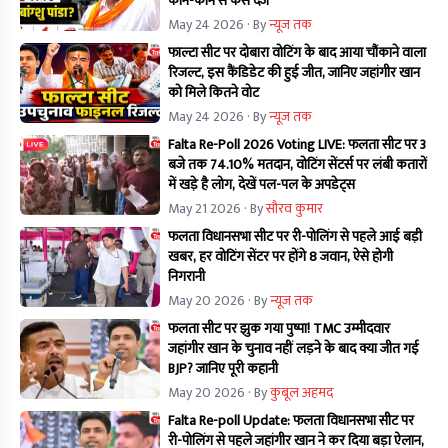
कौन-कौन से केस दर्ज
May 24 2026
· By
न्यूज तक
फाल्टा सीट पर दोबारा वोटिंग के बाद आया चौंकाने वाला
रिजल्ट, इस कैंडिडेट की हुई जीत, जानिए जहांगीर खान
को मिले कितने वोट
May 24 2026
· By
न्यूज तक
Falta Re-Poll 2026 Voting LIVE: फलता सीट पर 3
बजे तक 74.10% मतदान, वोटिंग सेंटर्स पर लंबी कतारों
में खड़े है लोग, देखें पल-पल के अपडेट्स
May 21 2026
· By
सौरव कुमार
फलता विधानसभा सीट पर री-पोलिंग से पहले आई बड़ी
खबर, हर वोटिंग सेंटर पर होंगे 8 जवान, ऐसे होगी
निगरानी
May 20 2026
· By
न्यूज तक
फलता सीट पर झुक गया पुष्पा! TMC उम्मीदवार
जहांगीर खान के चुनाव नहीं लड़ने के बाद क्या जीत गई
BJP? जानिए पूरी कहानी
May 20 2026
· By
कुबूल अहमद
Falta Re-poll Update: फलता विधानसभा सीट पर
री-पोलिंग से पहले जहांगीर खान ने कर दिया बड़ा ऐलान,