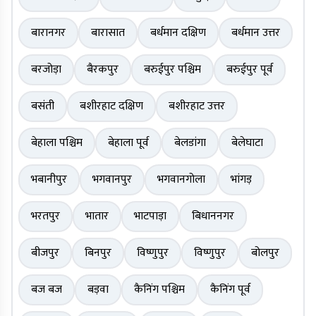
बारानगर
बारासात
बर्धमान दक्षिण
बर्धमान उत्तर
बरजोड़ा
बैरकपुर
बरुईपुर पश्चिम
बरुईपुर पूर्व
बसंती
बशीरहाट दक्षिण
बशीरहाट उत्तर
बेहाला पश्चिम
बेहाला पूर्व
बेलडांगा
बेलेघाटा
भबानीपुर
भगवानपुर
भगवानगोला
भांगड़
भरतपुर
भातार
भाटपाड़ा
बिधाननगर
बीजपुर
बिनपुर
विष्णुपुर
विष्णुपुर
बोलपुर
बज बज
बड़वा
कैनिंग पश्चिम
कैनिंग पूर्व