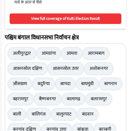
मतों के अंतर से पीछे
View full coverage of Kulti Election Result
पश्चिम बंगाल विधानसभा निर्वाचन क्षेत्र
अलीपुरद्वार
आमडांगा
आमता
आरामबाग
आसनसोल दक्षिण
आसनसोल उत्तर
अशोकनगर
औसग्राम
बदुरिया
बागदा
बाघमुंडी
बागनान
बहरामपुर
बैष्णबनगर
बालागढ़
बलरामपुर
बाली
बालिगंज
बालुरघाट
बंदवान
बनगांव दक्षिण
बनगांव उत्तर
बांकुड़ा
बराबनी