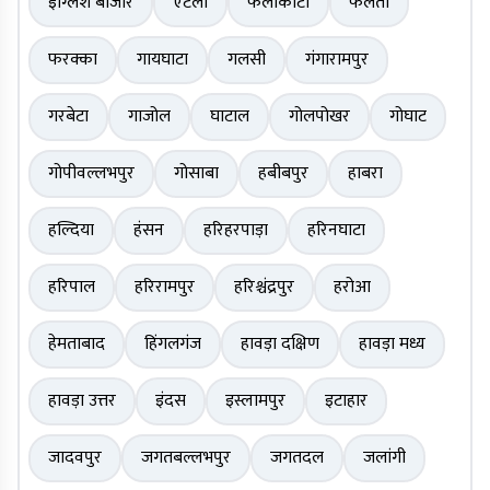
इंग्लिश बाजार
एंटली
फलाकाटा
फलता
फरक्का
गायघाटा
गलसी
गंगारामपुर
गरबेटा
गाजोल
घाटाल
गोलपोखर
गोघाट
गोपीवल्लभपुर
गोसाबा
हबीबपुर
हाबरा
हल्दिया
हंसन
हरिहरपाड़ा
हरिनघाटा
हरिपाल
हरिरामपुर
हरिश्चंद्रपुर
हरोआ
हेमताबाद
हिंगलगंज
हावड़ा दक्षिण
हावड़ा मध्य
हावड़ा उत्तर
इंदस
इस्लामपुर
इटाहार
जादवपुर
जगतबल्लभपुर
जगतदल
जलांगी