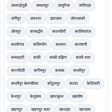
जलपाईगुड़ी
जमालपुर
जामुरिया
जंगीपाड़ा
जंगीपुर
जयनगर
झारग्राम
जोरासांको
जॉयपुर
काकद्वीप
कालचीनी
कालियागंज
कालीगंज
कलिम्पोंग
कालना
कल्याणी
कमरहाटी
कांडी
कांथी दक्षिण
कांथी उत्तर
करनदिघी
करीमपुर
कसबा
काशीपुर
काशीपुर बेलगछिया
कोटुलपुर
कटवा
केशियारी
केशपुर
केतुग्राम
खानाकुल
खंडघोष
खड़गपुर
खड़गपुर सदर
खरदाहा
खारग्राम