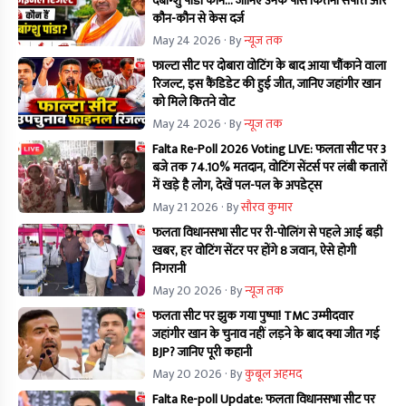
देबांग्शु पांडा कौन… जानिए उनके पास कितनी संपत्ति और
कौन-कौन से केस दर्ज
May 24 2026
· By
न्यूज तक
फाल्टा सीट पर दोबारा वोटिंग के बाद आया चौंकाने वाला
रिजल्ट, इस कैंडिडेट की हुई जीत, जानिए जहांगीर खान
को मिले कितने वोट
May 24 2026
· By
न्यूज तक
Falta Re-Poll 2026 Voting LIVE: फलता सीट पर 3
बजे तक 74.10% मतदान, वोटिंग सेंटर्स पर लंबी कतारों
में खड़े है लोग, देखें पल-पल के अपडेट्स
May 21 2026
· By
सौरव कुमार
फलता विधानसभा सीट पर री-पोलिंग से पहले आई बड़ी
खबर, हर वोटिंग सेंटर पर होंगे 8 जवान, ऐसे होगी
निगरानी
May 20 2026
· By
न्यूज तक
फलता सीट पर झुक गया पुष्पा! TMC उम्मीदवार
जहांगीर खान के चुनाव नहीं लड़ने के बाद क्या जीत गई
BJP? जानिए पूरी कहानी
May 20 2026
· By
कुबूल अहमद
Falta Re-poll Update: फलता विधानसभा सीट पर