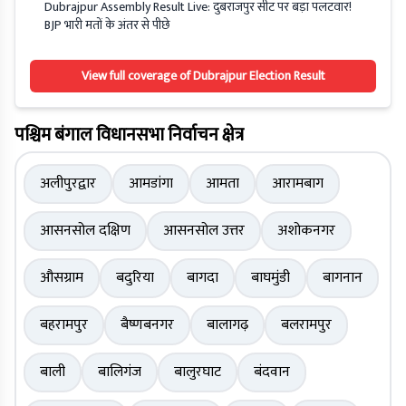
Dubrajpur Assembly Result Live: दुबराजपुर सीट पर बड़ा पलटवार!
BJP भारी मतों के अंतर से पीछे
View full coverage of Dubrajpur Election Result
पश्चिम बंगाल विधानसभा निर्वाचन क्षेत्र
अलीपुरद्वार
आमडांगा
आमता
आरामबाग
आसनसोल दक्षिण
आसनसोल उत्तर
अशोकनगर
औसग्राम
बदुरिया
बागदा
बाघमुंडी
बागनान
बहरामपुर
बैष्णबनगर
बालागढ़
बलरामपुर
बाली
बालिगंज
बालुरघाट
बंदवान