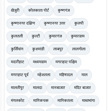
खेजुरी
कोलकाता पोर्ट
कृष्णगंज
कृष्णानगर दक्षिण
कृष्णानगर उत्तर
कुलपी
कुलतली
कुल्टी
कुमारगंज
कुमारग्राम
कुर्सियांग
कुशमांडी
लाबपुर
लालगोला
मदारीहाट
मध्यमग्राम
मगराहाट पश्चिम
मगराहाट पूर्व
महेशतला
महिषादल
माल
मालतीपुर
मालदा
मानबाजार
मंदिर बाजार
मंगलकोट
मानिकचक
मानिकतला
माथाभांगा