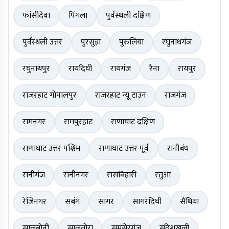
फांसीदेवा
पिंगला
पुर्वस्थली दक्षिण
पुर्वस्थली उत्तर
पुरसुड़ा
पुरुलिया
रघुनाथगंज
रघुनाथपुर
रायदिघी
रायगंज
रैना
रायपुर
राजरहाट गोपालपुर
राजरहाट न्यू टाउन
राजगंज
रामनगर
रामपुरहाट
राणाघाट दक्षिण
राणाघाट उत्तर पश्चिम
राणाघाट उत्तर पूर्व
रानीबंध
रानीगंज
रानीनगर
रासबिहारी
रतुआ
रेजिनगर
सबंग
सागर
सागरदिघी
सैंथिया
सालबोनी
सालतोरा
समसेरगंज
संदेशखली