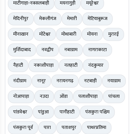
माटीगाड़ा-नक्सलबाड़ी
मयनागुड़ी
मयूरेश्वर
मेदिनीपुर
मेकलीगंज
मेमारी
मेटियाबुरूज
मीनाखान
मोंटेश्वर
मोथाबारी
मोयना
मुरारई
मुर्शिदाबाद
नवद्वीप
नबाग्राम
नागराकाटा
नैहाटी
नकाशीपाड़ा
नलहाटी
नंदकुमार
नंदीग्राम
नानूर
नरायनगढ़
नटबाड़ी
नयाग्राम
नोआपाड़ा
नउदा
ओंडा
पलाशीपाड़ा
पांचला
पांडवेश्वर
पांडुआ
पानीहाटी
पंसकुरा पश्चिम
पंसकुरा पूर्व
पारा
पताशपुर
पाथरप्रतिमा