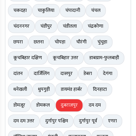
चकदहा
चाकुलिया
चंपादानी
चंचल
चंदननगर
चंडीपुर
चंडीतला
चंद्रकोणा
छपरा
छतना
चोपड़ा
चौरंगी
चुंचुड़ा
कूचबिहार दक्षिण
कूचबिहार उत्तर
डाबग्राम-फुलबाड़ी
दांतन
दार्जिलिंग
दासपुर
डेबरा
देगंगा
धनेखली
धुपगुड़ी
डायमंड हार्बर
दिनहाटा
डोमजूर
डोमकल
दुबराजपुर
दम दम
दम दम उत्तर
दुर्गापुर पश्चिम
दुर्गापुर पूर्व
एगरा