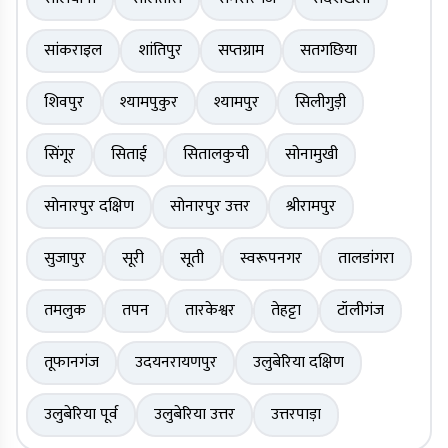
सांकराइल
शांतिपुर
सप्तग्राम
सतगछिया
शिवपुर
श्यामपुकुर
श्यामपुर
सिलीगुड़ी
सिंगूर
सिताई
सितालकुची
सोनामुखी
सोनारपुर दक्षिण
सोनारपुर उत्तर
श्रीरामपुर
सुजापुर
सूरी
सूती
स्वरूपनगर
तालडांगरा
तमलुक
तपन
तारकेश्वर
तेहट्टा
टॉलीगंज
तूफानगंज
उदयनरायणपुर
उलुबेरिया दक्षिण
उलुबेरिया पूर्व
उलुबेरिया उत्तर
उत्तरपाड़ा