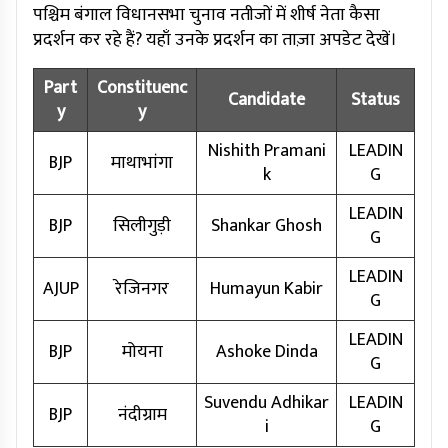
पश्चिम बंगाल विधानसभा चुनाव नतीजों में शीर्ष नेता कैसा
प्रदर्शन कर रहे हैं? यहाँ उनके प्रदर्शन का ताज़ा अपडेट देखें।
Part
Constituenc
Candidate
Status
y
y
Nishith Pramani
LEADIN
BJP
माथाभांगा
k
G
LEADIN
BJP
सिलीगुड़ी
Shankar Ghosh
G
LEADIN
AJUP
रेजिनगर
Humayun Kabir
G
LEADIN
BJP
मोयना
Ashoke Dinda
G
Suvendu Adhikar
LEADIN
BJP
नंदीग्राम
i
G