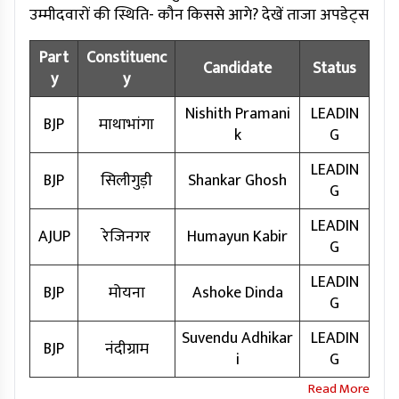
उम्मीदवारों की स्थिति- कौन किससे आगे? देखें ताजा अपडेट्स
Part
Constituenc
Candidate
Status
y
y
Nishith Pramani
LEADIN
BJP
माथाभांगा
k
G
LEADIN
BJP
सिलीगुड़ी
Shankar Ghosh
G
LEADIN
AJUP
रेजिनगर
Humayun Kabir
G
LEADIN
BJP
मोयना
Ashoke Dinda
G
Suvendu Adhikar
LEADIN
BJP
नंदीग्राम
i
G