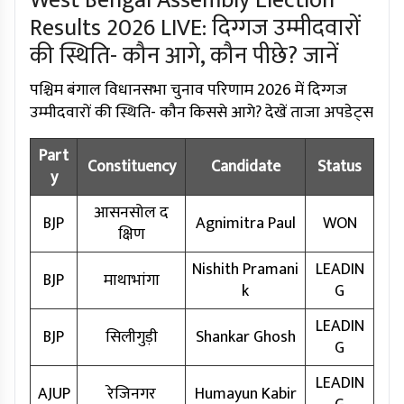
West Bengal Assembly Election
Results 2026 LIVE: दिग्गज उम्मीदवारों
की स्थिति- कौन आगे, कौन पीछे? जानें
पश्चिम बंगाल विधानसभा चुनाव परिणाम 2026 में दिग्गज
उम्मीदवारों की स्थिति- कौन किससे आगे? देखें ताजा अपडेट्स
Part
Constituency
Candidate
Status
y
आसनसोल द
BJP
Agnimitra Paul
WON
क्षिण
Nishith Pramani
LEADIN
BJP
माथाभांगा
k
G
LEADIN
BJP
सिलीगुड़ी
Shankar Ghosh
G
LEADIN
AJUP
रेजिनगर
Humayun Kabir