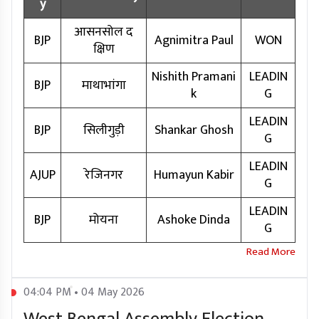
y
आसनसोल द
BJP
Agnimitra Paul
WON
क्षिण
Nishith Pramani
LEADIN
BJP
माथाभांगा
k
G
LEADIN
BJP
सिलीगुड़ी
Shankar Ghosh
G
LEADIN
AJUP
रेजिनगर
Humayun Kabir
G
LEADIN
BJP
मोयना
Ashoke Dinda
G
04:04 PM • 04 May 2026