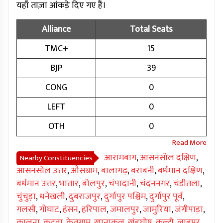
यहाँ ताज़ा आंकड़े दिए गए हैं।
Alliance
Total Seats
TMC+
15
BJP
39
CONG
0
LEFT
0
OTH
0
आरामबाग
,
आसनसोल दक्षिण
,
Nearby Constituencies
आसनसोल उत्तर
,
औसग्राम
,
बालागढ़
,
बराबनी
,
बर्धमान दक्षिण
,
बर्धमान उत्तर
,
भातार
,
बोलपुर
,
चंपादानी
,
चंदननगर
,
चंडीतला
,
चुंचुड़ा
,
धनेखली
,
दुबराजपुर
,
दुर्गापुर पश्चिम
,
दुर्गापुर पूर्व
,
गलसी
,
गोघाट
,
हंसन
,
हरिपाल
,
जमालपुर
,
जामुरिया
,
जंगीपाड़ा
,
कालना
,
कटवा
,
केतुग्राम
,
खानाकुल
,
खंडघोष
,
कुल्टी
,
लाबपुर
,