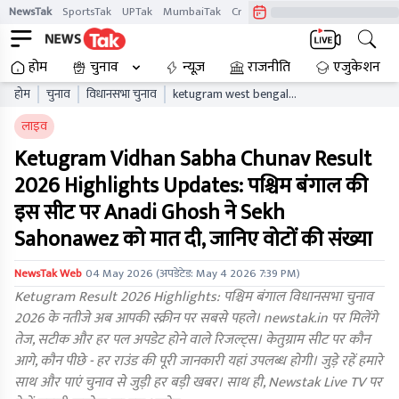
NewsTak
SportsTak
UPTak
MumbaiTak
CrimeTak
Lallantop
AstroTak
होम
चुनाव
न्यूज़
राजनीति
एजुकेशन
होम
चुनाव
विधानसभा चुनाव
ketugram west bengal
vidhan sabha chunav result
लाइव
live updates wbaelb
Ketugram Vidhan Sabha Chunav Result
2026 Highlights Updates: पश्चिम बंगाल की
इस सीट पर Anadi Ghosh ने Sekh
Sahonawez को मात दी, जानिए वोटों की संख्या
NewsTak Web
04 May 2026
(अपडेटेड:
May 4 2026 7:39 PM
)
Ketugram Result 2026 Highlights: पश्चिम बंगाल विधानसभा चुनाव
2026 के नतीजे अब आपकी स्क्रीन पर सबसे पहले। newstak.in पर मिलेंगे
तेज, सटीक और हर पल अपडेट होने वाले रिजल्ट्स। केतुग्राम सीट पर कौन
आगे, कौन पीछे - हर राउंड की पूरी जानकारी यहां उपलब्ध होगी। जुड़े रहें हमारे
साथ और पाएं चुनाव से जुड़ी हर बड़ी खबर। साथ ही, Newstak Live TV पर