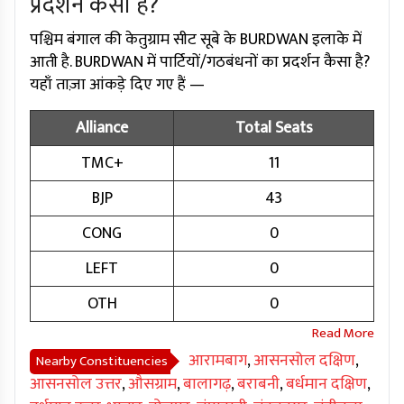
प्रदर्शन कैसा है?
पश्चिम बंगाल की केतुग्राम सीट सूबे के BURDWAN इलाके में
आती है. BURDWAN में पार्टियों/गठबंधनों का प्रदर्शन कैसा है?
यहाँ ताज़ा आंकड़े दिए गए हैं —
Alliance
Total Seats
TMC+
11
BJP
43
CONG
0
LEFT
0
OTH
0
आरामबाग
,
आसनसोल दक्षिण
,
Nearby Constituencies
आसनसोल उत्तर
,
औसग्राम
,
बालागढ़
,
बराबनी
,
बर्धमान दक्षिण
,