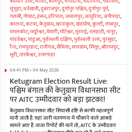
बर्धमान उत्तर
,
भातार
,
बोलपुर
,
चंपादानी
,
चंदननगर
,
चंडीतला
,
चुंचुड़ा
,
धनेखली
,
दुबराजपुर
,
दुर्गापुर पश्चिम
,
दुर्गापुर पूर्व
,
गलसी
,
गोघाट
,
हंसन
,
हरिपाल
,
जमालपुर
,
जामुरिया
,
जंगीपाड़ा
,
कालना
,
कटवा
,
केतुग्राम
,
खानाकुल
,
खंडघोष
,
कुल्टी
,
लाबपुर
,
मंगलकोट
,
मयूरेश्वर
,
मेमारी
,
मोंटेश्वर
,
मुरारई
,
नलहाटी
,
नानूर
,
पांडवेश्वर
,
पांडुआ
,
पुर्वस्थली दक्षिण
,
पुर्वस्थली उत्तर
,
पुरसुड़ा
,
रैना
,
रामपुरहाट
,
रानीगंज
,
सैंथिया
,
सप्तग्राम
,
सिंगूर
,
श्रीरामपुर
,
सूरी
,
तारकेश्वर
,
उत्तरपाड़ा
04:41 PM • 04 May 2026
Ketugram Election Result Live:
पश्चिम बंगाल की केतुग्राम विधानसभा सीट
पर AITC उम्मीदवार को बड़ा झटका!
केतुग्राम विधानसभा सीट सियासी दृष्टि से काफी महत्वपूर्ण
मानी जाती है. यहां जारी मतगणना में चौंकाने वाले आंकड़े
सामने आए हैं. ताजा रिपोर्ट की मानें तो, AITC के उम्मीदवार