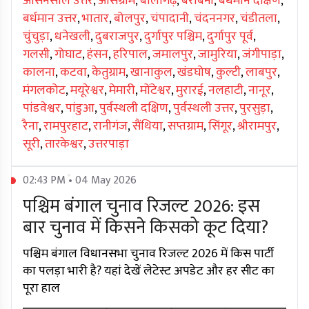
आसनसोल उत्तर
,
औसग्राम
,
बालागढ़
,
बराबनी
,
बर्धमान दक्षिण
,
बर्धमान उत्तर
,
भातार
,
बोलपुर
,
चंपादानी
,
चंदननगर
,
चंडीतला
,
चुंचुड़ा
,
धनेखली
,
दुबराजपुर
,
दुर्गापुर पश्चिम
,
दुर्गापुर पूर्व
,
गलसी
,
गोघाट
,
हंसन
,
हरिपाल
,
जमालपुर
,
जामुरिया
,
जंगीपाड़ा
,
कालना
,
कटवा
,
केतुग्राम
,
खानाकुल
,
खंडघोष
,
कुल्टी
,
लाबपुर
,
मंगलकोट
,
मयूरेश्वर
,
मेमारी
,
मोंटेश्वर
,
मुरारई
,
नलहाटी
,
नानूर
,
पांडवेश्वर
,
पांडुआ
,
पुर्वस्थली दक्षिण
,
पुर्वस्थली उत्तर
,
पुरसुड़ा
,
रैना
,
रामपुरहाट
,
रानीगंज
,
सैंथिया
,
सप्तग्राम
,
सिंगूर
,
श्रीरामपुर
,
सूरी
,
तारकेश्वर
,
उत्तरपाड़ा
02:43 PM • 04 May 2026
पश्चिम बंगाल चुनाव रिजल्ट 2026: इस
बार चुनाव में किसने किसको कूट दिया?
पश्चिम बंगाल विधानसभा चुनाव रिजल्ट 2026 में किस पार्टी
का पलड़ा भारी है? यहां देखें लेटेस्ट अपडेट और हर सीट का
पूरा हाल