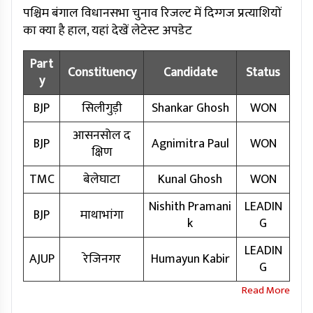
पश्चिम बंगाल विधानसभा चुनाव रिजल्ट में दिग्गज प्रत्याशियों
का क्या है हाल, यहां देखें लेटेस्ट अपडेट
Part
Constituency
Candidate
Status
y
BJP
सिलीगुड़ी
Shankar Ghosh
WON
आसनसोल द
BJP
Agnimitra Paul
WON
क्षिण
TMC
बेलेघाटा
Kunal Ghosh
WON
Nishith Pramani
LEADIN
BJP
माथाभांगा
k
G
LEADIN
AJUP
रेजिनगर
Humayun Kabir
G