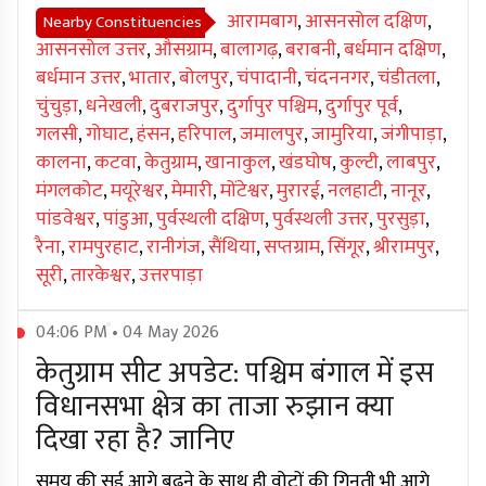
आरामबाग
,
आसनसोल दक्षिण
,
Nearby Constituencies
आसनसोल उत्तर
,
औसग्राम
,
बालागढ़
,
बराबनी
,
बर्धमान दक्षिण
,
बर्धमान उत्तर
,
भातार
,
बोलपुर
,
चंपादानी
,
चंदननगर
,
चंडीतला
,
चुंचुड़ा
,
धनेखली
,
दुबराजपुर
,
दुर्गापुर पश्चिम
,
दुर्गापुर पूर्व
,
गलसी
,
गोघाट
,
हंसन
,
हरिपाल
,
जमालपुर
,
जामुरिया
,
जंगीपाड़ा
,
कालना
,
कटवा
,
केतुग्राम
,
खानाकुल
,
खंडघोष
,
कुल्टी
,
लाबपुर
,
मंगलकोट
,
मयूरेश्वर
,
मेमारी
,
मोंटेश्वर
,
मुरारई
,
नलहाटी
,
नानूर
,
पांडवेश्वर
,
पांडुआ
,
पुर्वस्थली दक्षिण
,
पुर्वस्थली उत्तर
,
पुरसुड़ा
,
रैना
,
रामपुरहाट
,
रानीगंज
,
सैंथिया
,
सप्तग्राम
,
सिंगूर
,
श्रीरामपुर
,
सूरी
,
तारकेश्वर
,
उत्तरपाड़ा
04:06 PM • 04 May 2026
केतुग्राम सीट अपडेट: पश्चिम बंगाल में इस
विधानसभा क्षेत्र का ताजा रुझान क्या
दिखा रहा है? जानिए
समय की सूई आगे बढ़ने के साथ ही वोटों की गिनती भी आगे