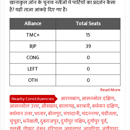
खानाकुल ज़ोन के चुनाव नतीजों में पार्टियों का प्रदर्शन कैसा
है? यहाँ ताज़ा आंकड़े दिए गए हैं।
Alliance
Total Seats
TMC+
15
BJP
39
CONG
0
LEFT
0
OTH
0
आरामबाग
,
आसनसोल दक्षिण
,
Nearby Constituencies
आसनसोल उत्तर
,
औसग्राम
,
बालागढ़
,
बराबनी
,
बर्धमान दक्षिण
,
बर्धमान उत्तर
,
भातार
,
बोलपुर
,
चंपादानी
,
चंदननगर
,
चंडीतला
,
चुंचुड़ा
,
धनेखली
,
दुबराजपुर
,
दुर्गापुर पश्चिम
,
दुर्गापुर पूर्व
,
गलसी
,
गोघाट
,
हंसन
,
हरिपाल
,
जमालपुर
,
जामुरिया
,
जंगीपाड़ा
,