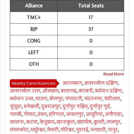
Alliance
Total Seats
TMC+
17
BJP
37
CONG
0
LEFT
0
OTH
0
आरामबाग
,
आसनसोल दक्षिण
,
Nearby Constituencies
आसनसोल उत्तर
,
औसग्राम
,
बालागढ़
,
बराबनी
,
बर्धमान दक्षिण
,
बर्धमान उत्तर
,
भातार
,
बोलपुर
,
चंपादानी
,
चंदननगर
,
चंडीतला
,
चुंचुड़ा
,
धनेखली
,
दुबराजपुर
,
दुर्गापुर पश्चिम
,
दुर्गापुर पूर्व
,
गलसी
,
गोघाट
,
हंसन
,
हरिपाल
,
जमालपुर
,
जामुरिया
,
जंगीपाड़ा
,
कालना
,
कटवा
,
केतुग्राम
,
खानाकुल
,
खंडघोष
,
कुल्टी
,
लाबपुर
,
मंगलकोट
,
मयूरेश्वर
,
मेमारी
,
मोंटेश्वर
,
मुरारई
,
नलहाटी
,
नानूर
,