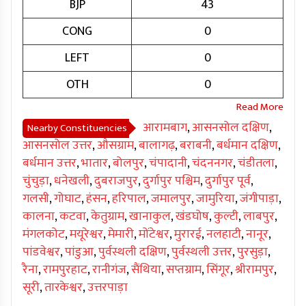
BJP
43
CONG
0
LEFT
0
OTH
0
आरामबाग
,
आसनसोल दक्षिण
,
Nearby Constituencies
आसनसोल उत्तर
,
औसग्राम
,
बालागढ़
,
बराबनी
,
बर्धमान दक्षिण
,
बर्धमान उत्तर
,
भातार
,
बोलपुर
,
चंपादानी
,
चंदननगर
,
चंडीतला
,
चुंचुड़ा
,
धनेखली
,
दुबराजपुर
,
दुर्गापुर पश्चिम
,
दुर्गापुर पूर्व
,
गलसी
,
गोघाट
,
हंसन
,
हरिपाल
,
जमालपुर
,
जामुरिया
,
जंगीपाड़ा
,
कालना
,
कटवा
,
केतुग्राम
,
खानाकुल
,
खंडघोष
,
कुल्टी
,
लाबपुर
,
मंगलकोट
,
मयूरेश्वर
,
मेमारी
,
मोंटेश्वर
,
मुरारई
,
नलहाटी
,
नानूर
,
पांडवेश्वर
,
पांडुआ
,
पुर्वस्थली दक्षिण
,
पुर्वस्थली उत्तर
,
पुरसुड़ा
,
रैना
,
रामपुरहाट
,
रानीगंज
,
सैंथिया
,
सप्तग्राम
,
सिंगूर
,
श्रीरामपुर
,
सूरी
,
तारकेश्वर
,
उत्तरपाड़ा