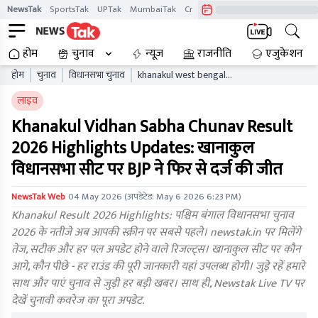
NewsTak
SportsTak
UPTak
MumbaiTak
CrimeTak
Lallantop
AstroTak
होम
चुनाव
न्यूज़
राजनीति
एजुकेशन
होम
चुनाव
विधानसभा चुनाव
khanakul west bengal
vidhan sabha chunav result
लाइव
live updates wbaelb
Khanakul Vidhan Sabha Chunav Result
2026 Highlights Updates: खानाकुल
विधानसभा सीट पर BJP ने फिर से दर्ज की जीत
NewsTak Web
04 May 2026
(अपडेटेड:
May 6 2026 6:23 PM
)
Khanakul Result 2026 Highlights: पश्चिम बंगाल विधानसभा चुनाव
2026 के नतीजे अब आपकी स्क्रीन पर सबसे पहले। newstak.in पर मिलेंगे
तेज, सटीक और हर पल अपडेट होने वाले रिजल्ट्स। खानाकुल सीट पर कौन
आगे, कौन पीछे - हर राउंड की पूरी जानकारी यहां उपलब्ध होगी। जुड़े रहें हमारे
साथ और पाएं चुनाव से जुड़ी हर बड़ी खबर। साथ ही, Newstak Live TV पर
देखें चुनावी कवरेज का पूरा अपडेट.