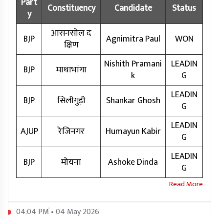
Part
Constituency
Candidate
Status
y
आसनसोल द
BJP
Agnimitra Paul
WON
क्षिण
Nishith Pramani
LEADIN
BJP
माथाभांगा
k
G
LEADIN
BJP
सिलीगुड़ी
Shankar Ghosh
G
LEADIN
AJUP
रेजिनगर
Humayun Kabir
G
LEADIN
BJP
मोयना
Ashoke Dinda
G
04:04 PM • 04 May 2026