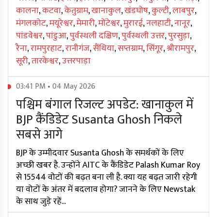
कालना
,
कटवा
,
केतुग्राम
,
खानाकुल
,
खंडघोष
,
कुल्टी
,
लाबपुर
,
मंगलकोट
,
मयूरेश्वर
,
मेमारी
,
मोंटेश्वर
,
मुरारई
,
नलहाटी
,
नानूर
,
पांडवेश्वर
,
पांडुआ
,
पुर्वस्थली दक्षिण
,
पुर्वस्थली उत्तर
,
पुरसुड़ा
,
रैना
,
रामपुरहाट
,
रानीगंज
,
सैंथिया
,
सप्तग्राम
,
सिंगूर
,
श्रीरामपुर
,
सूरी
,
तारकेश्वर
,
उत्तरपाड़ा
03:41 PM • 04 May 2026
पश्चिम बंगाल रिजल्ट अपडेट: खानाकुल में
BJP कैंडिडेट Susanta Ghosh निकले
सबसे आगे
BJP के उम्मीदवार Susanta Ghosh के समर्थकों के लिए
अच्छी खबर है. उन्होंने AITC के कैंडिडेट Palash Kumar Roy
से 15544 वोटों की बढ़त बना ली है. क्या यह बढ़त जारी रहेगी
या वोटों के अंतर में बदलाव होगा? जानने के लिए Newstak
के साथ जुड़े रहें...