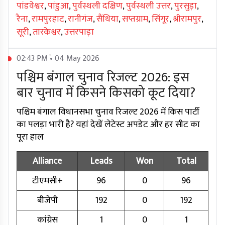
पांडवेश्वर
,
पांडुआ
,
पुर्वस्थली दक्षिण
,
पुर्वस्थली उत्तर
,
पुरसुड़ा
,
रैना
,
रामपुरहाट
,
रानीगंज
,
सैंथिया
,
सप्तग्राम
,
सिंगूर
,
श्रीरामपुर
,
सूरी
,
तारकेश्वर
,
उत्तरपाड़ा
02:43 PM • 04 May 2026
पश्चिम बंगाल चुनाव रिजल्ट 2026: इस
बार चुनाव में किसने किसको कूट दिया?
पश्चिम बंगाल विधानसभा चुनाव रिजल्ट 2026 में किस पार्टी
का पलड़ा भारी है? यहां देखें लेटेस्ट अपडेट और हर सीट का
पूरा हाल
Alliance
Leads
Won
Total
टीएमसी+
96
0
96
बीजेपी
192
0
192
कांग्रेस
1
0
1