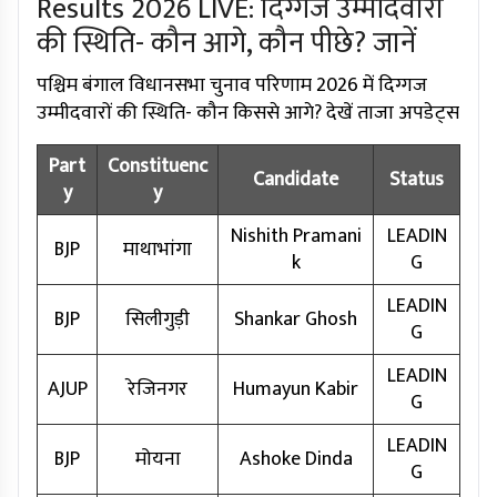
Results 2026 LIVE: दिग्गज उम्मीदवारों
की स्थिति- कौन आगे, कौन पीछे? जानें
पश्चिम बंगाल विधानसभा चुनाव परिणाम 2026 में दिग्गज
उम्मीदवारों की स्थिति- कौन किससे आगे? देखें ताजा अपडेट्स
Part
Constituenc
Candidate
Status
y
y
Nishith Pramani
LEADIN
BJP
माथाभांगा
k
G
LEADIN
BJP
सिलीगुड़ी
Shankar Ghosh
G
LEADIN
AJUP
रेजिनगर
Humayun Kabir
G
LEADIN
BJP
मोयना
Ashoke Dinda
G