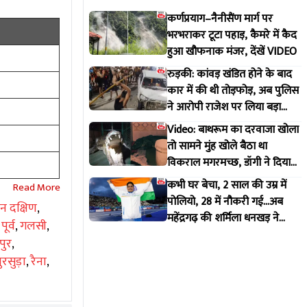
कर्णप्रयाग–नैनीसैंण मार्ग पर
भरभराकर टूटा पहाड़, कैमरे में कैद
हुआ खौफनाक मंजर, देंखें VIDEO
रुड़की: कांवड़ खंडित होने के बाद
कार में की थी तोड़फोड़, अब पुलिस
ने आरोपी राजेश पर लिया बड़ा
एक्शन
Video: बाथरूम का दरवाजा खोला
तो सामने मुंह खोले बैठा था
विकराल मगरमच्छ, डॉगी ने दिया
मकान मालिक को इशारा
कभी घर बेचा, 2 साल की उम्र में
पोलियो, 28 में नौकरी गई...अब
ान दक्षिण
,
महेंद्रगढ़ की शर्मिला धनखड़ ने
पूर्व
,
गलसी
,
कॉमनवेल्थ गेम्स में रचा इतिहास
पुर
,
ुरसुड़ा
,
रैना
,