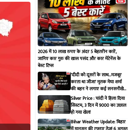
2026 में 10 लाख रुपए के अंदर 5 बेहतरीन कारें,
जानिए कार गुरु की खास पसंद और कार मेंटेनेंस के
बेस्ट टिप्स
'दीदी को दूसरों के साथ...मजबूर
करता था जीजा' मृतक मेघा शर्मा
की बहन ने लगाए कई सनसनीखेज
आरोप !
Silver Price : चांदी ने हिला दिया
सिस्टम, 3 दिन में 9000 का उछाल
हो गया खेल!
Bihar Weather Update: बिहार
में मानसून की रफ्तार तेज! 6 अगस्त