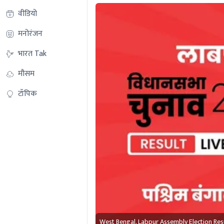
वीडियो
मनोरंजन
भारत Tak
मौसम
टॉपिक
West Bengal, Labpur Assembly Election Res