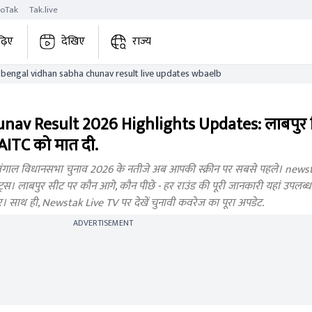
roTak
Tak.live
ढ़िए
देखिए
राज्य
labpur west bengal vidhan sabha chunav result live updates wbaelb
av Result 2026 Highlights Updates: लाबपुर
 AITC को मात दी.
गाल विधानसभा चुनाव 2026 के नतीजे अब आपकी स्क्रीन पर सबसे पहले। newstak
। लाबपुर सीट पर कौन आगे, कौन पीछे - हर राउंड की पूरी जानकारी यहां उपलब्ध होग
बर। साथ ही, Newstak Live TV पर देखें चुनावी कवरेज का पूरा अपडेट.
ADVERTISEMENT