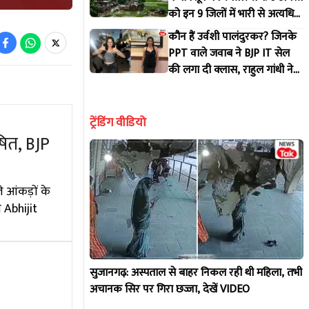
को इन 9 जिलों में भारी से अत्यधिक
भारी बारिश की चेतावनी, जानें
कौन हैं उर्वशी पालंदुरकर? जिनके
अपने जिले का हाल!
PPT वाले जवाब ने BJP IT सेल
की लगा दी क्लास, राहुल गांधी ने
भी शेयर किया वीडियो!
ट्रेंडिंग वीडियो
ित, BJP
 आंकड़ों के
ी Abhijit
सुजानगढ़: अस्पताल से बाहर निकल रही थी महिला, तभी
अचानक सिर पर गिरा छज्जा, देखें VIDEO