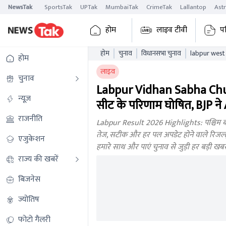
NewsTak
SportsTak
UPTak
MumbaiTak
CrimeTak
Lallantop
Ast
होम
लाइव टीवी
प
होम
चुनाव
विधानसभा चुनाव
होम
लाइव
चुनाव
Labpur Vidhan Sabha Chun
न्यूज़
सीट के परिणाम घोषित, BJP ने
राजनीति
Labpur Result 2026 Highlights: पश्चिम बं
तेज, सटीक और हर पल अपडेट होने वाले रिजल्ट्स
एजुकेशन
हमारे साथ और पाएं चुनाव से जुड़ी हर बड़ी ख
राज्य की खबरें
बिजनेस
ज्योतिष
फोटो गैलरी