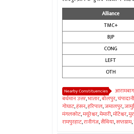
Alliance
TMC+
BJP
CONG
LEFT
OTH
आरामबा
Nearby Constituencies
बर्धमान उत्तर
,
भातार
,
बोलपुर
,
चंपादान
गोघाट
,
हंसन
,
हरिपाल
,
जमालपुर
,
जामु
मंगलकोट
,
मयूरेश्वर
,
मेमारी
,
मोंटेश्वर
,
मु
रामपुरहाट
,
रानीगंज
,
सैंथिया
,
सप्तग्राम
,