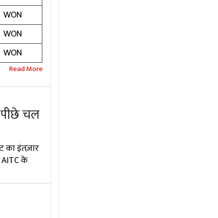
WON
WON
WON
 पीछे चल
ट का इंतज़ार
ि AITC के