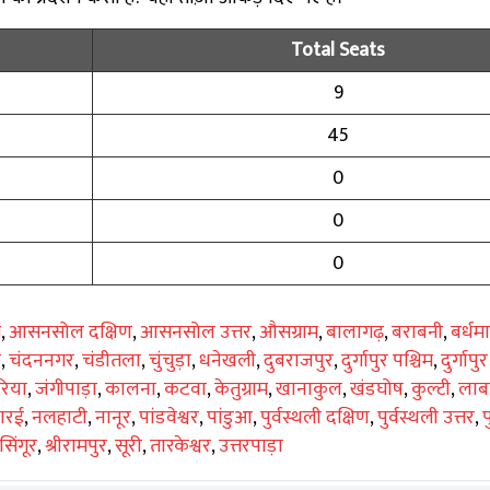
Total Seats
9
45
0
0
0
ग
,
आसनसोल दक्षिण
,
आसनसोल उत्तर
,
औसग्राम
,
बालागढ़
,
बराबनी
,
बर्धम
ी
,
चंदननगर
,
चंडीतला
,
चुंचुड़ा
,
धनेखली
,
दुबराजपुर
,
दुर्गापुर पश्चिम
,
दुर्गापुर 
रिया
,
जंगीपाड़ा
,
कालना
,
कटवा
,
केतुग्राम
,
खानाकुल
,
खंडघोष
,
कुल्टी
,
लाब
रारई
,
नलहाटी
,
नानूर
,
पांडवेश्वर
,
पांडुआ
,
पुर्वस्थली दक्षिण
,
पुर्वस्थली उत्तर
,
प
सिंगूर
,
श्रीरामपुर
,
सूरी
,
तारकेश्वर
,
उत्तरपाड़ा