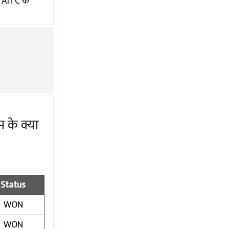
ि AITC के
 के क्या
Status
WON
WON