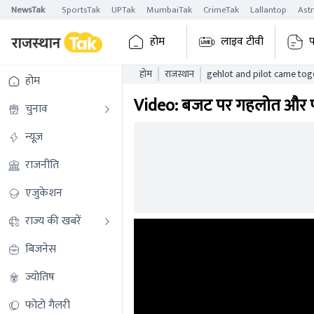
NewsTak
SportsTak
UPTak
MumbaiTak
CrimeTak
Lallantop
Ast
होम
लाइव टीवी
प
होम
राजस्थान
gehlot and pilot came together
होम
answer to diya kumaris all
Video: बजट पर गहलोत और पा
चुनाव
न्यूज़
राजनीति
एजुकेशन
राज्य की खबरें
बिजनेस
ज्योतिष
फोटो गैलरी