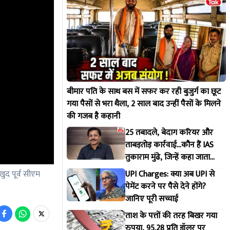
बीमार पति के साथ बस में सफर कर रही बुजुर्ग का छूट
गया पैसों से भरा थैला, 2 साल बाद उन्हीं पैसों के मिलने
की गजब है कहानी
25 तबादले, बेदाग करियर और
ताबड़तोड़ कार्रवाई...कौन हैं IAS
तुकाराम मुंढे, जिन्हें कहा जाता
महाराष्ट्र FDA का 'सिंघम'
ुद पूर्व सीएम
UPI Charges: क्या अब UPI से
पेमेंट करने पर पैसे देने होंगे?
जानिए पूरी सच्चाई
ताश के पत्तों की तरह बिखर गया
रुपया, 95.28 प्रति डॉलर पर