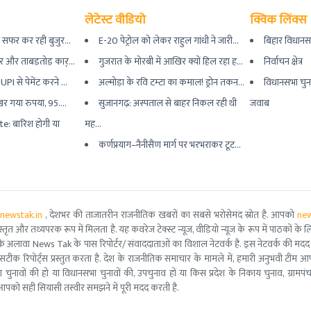
लेटेस्ट वीडियो
क्विक लिंक्स
ं सफर कर रही बुजुर...
E-20 पेट्रोल को लेकर राहुल गांधी ने जारी...
बिहार विधानस
 और ताबड़तोड़ कार्...
गुजरात के मोरबी में आखिर क्यों हिल रहा ह...
निर्वाचन क्षेत्र
I से पेमेंट करने ...
अल्मोड़ा के रवि टम्टा का कमाल! ड्रोन तकन...
विधानसभा चुन
खर गया रुपया, 95....
सुजानगढ़: अस्पताल से बाहर निकल रही थी
जवाब
: बारिश होगी या
मह...
कर्णप्रयाग–नैनीसैंण मार्ग पर भरभराकर टूट...
newstak.in
, देशभर की ताजातरीन राजनीतिक खबरों का सबसे भरोसेमंद स्रोत है. आपको
new
तृत और तथ्यपरक रूप में मिलता है. यह कवरेज टेक्स्ट न्यूज, वीडियो न्यूज के रूप में पाठकों के लिए
ूरो टीम के अलावा News Tak के पास रिपोर्टर/ संवाददाताओं का विशाल नेटवर्क है. इस नेटवर्क की
सटीक रिपोर्ट्स प्रस्तुत करता है. देश के राजनीतिक समाचार के मामले में, हमारी अनुभवी ट
सभा चुनावों की हो या विधानसभा चुनावों की, उपचुनाव हों या किस प्रदेश के निकाय चुनाव, ग्रामप
पको सही सियासी तस्वीर समझने में पूरी मदद करती है.