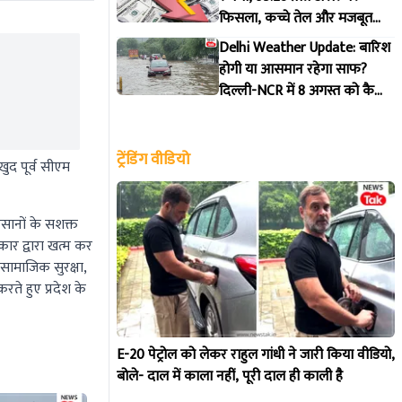
फिसला, कच्चे तेल और मजबूत
डॉलर से दबाव, पूरी डिटेल
Delhi Weather Update: बारिश
होगी या आसमान रहेगा साफ?
दिल्ली-NCR में 8 अगस्त को कैसा
रहेगा मौसम, IMD ने जारी किया
पूर्वानुमान
ट्रेंडिंग वीडियो
ुद पूर्व सीएम
िसानों के सशक्त
कार द्वारा खत्म कर
 सामाजिक सुरक्षा,
रते हुए प्रदेश के
E-20 पेट्रोल को लेकर राहुल गांधी ने जारी किया वीडियो,
बोले- दाल में काला नहीं, पूरी दाल ही काली है