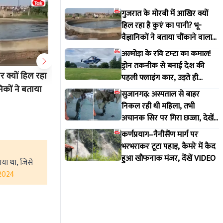
गुजरात के मोरबी में आखिर क्यों
हिल रहा है कुएं का पानी? भू-
वैज्ञानिकों ने बताया चौंकाने वाला
सच
अल्मोड़ा के रवि टम्टा का कमाल!
ड्रोन तकनीक से बनाई देश की
र क्यों हिल रहा
अल्मोड़ा के रवि टम्टा का कमाल! ड्रोन
कर्णप्रया
पहली फ्लाइंग कार, उड़ते ही
निकों ने बताया
तकनीक से बनाई देश की पहली फ्लाइंग
टूटा पहाड
वायरल हुआ वीडियो
सुजानगढ़: अस्पताल से बाहर
कार, उड़ते ही वायरल हुआ वीडियो
मंजर, देंख
निकल रही थी महिला, तभी
अचानक सिर पर गिरा छज्जा, देखें
Aug 7 2026 2:20 PM
Aug 3 20
VIDEO
कर्णप्रयाग–नैनीसैंण मार्ग पर
भरभराकर टूटा पहाड़, कैमरे में कैद
हुआ खौफनाक मंजर, देंखें VIDEO
गया था, जिसे
 2024