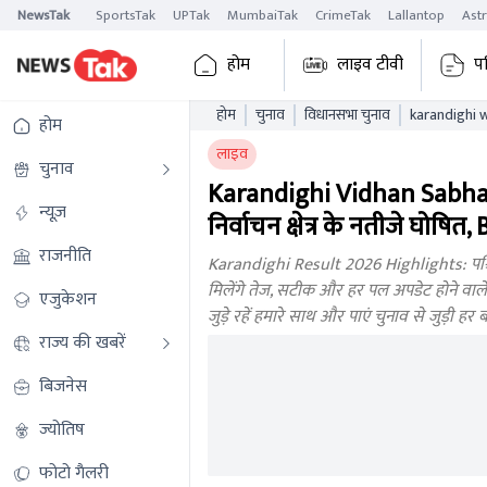
NewsTak
SportsTak
UPTak
MumbaiTak
CrimeTak
Lallantop
Ast
होम
लाइव टीवी
प
होम
चुनाव
विधानसभा चुनाव
karandighi wes
होम
wbaelb
लाइव
चुनाव
Karandighi Vidhan Sabha
न्यूज़
निर्वाचन क्षेत्र के नतीजे घोषि
राजनीति
Karandighi Result 2026 Highlights: पश्च
मिलेंगे तेज, सटीक और हर पल अपडेट होने वाले
एजुकेशन
जुड़े रहें हमारे साथ और पाएं चुनाव से जुड़ी 
राज्य की खबरें
बिजनेस
ज्योतिष
फोटो गैलरी