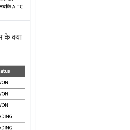
ं, जबकि AITC
 के क्या
tatus
WON
WON
WON
ADING
ADING