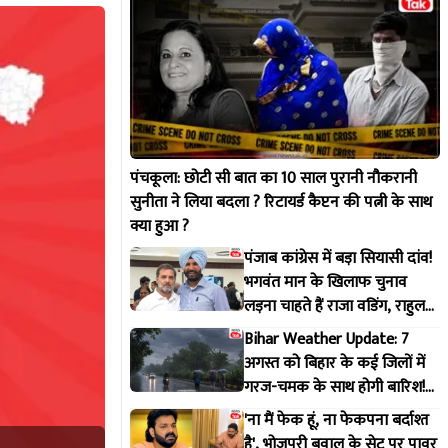
पंचकूला: छोटी सी बात का 10 साल पुरानी नौकरानी
सुनीता ने लिया बदला ? रिटायर्ड कैप्टन की पत्नी के साथ
क्या हुआ ?
पंजाब कांग्रेस में बड़ा सियासी दांव!
भगवंत मान के खिलाफ चुनाव
लड़ना चाहते हैं राजा वडिंग, राहुल
गांधी से मांगी हरी झंडी
Bihar Weather Update: 7
अगस्त को बिहार के कई जिलों में
गरज-चमक के साथ होगी बारिश!
IMD ने जारी किया अलर्ट
'ना मैं फेक हूं, ना फेकपना बर्दाश्त
है', भोजपुरी बवाल के सेट पर पावर