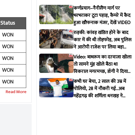
कर्णप्रयाग–नैनीसैंण मार्ग पर
भरभराकर टूटा पहाड़, कैमरे में कैद
Status
हुआ खौफनाक मंजर, देंखें VIDEO
रुड़की: कांवड़ खंडित होने के बाद
WON
कार में की थी तोड़फोड़, अब पुलिस
WON
ने आरोपी राजेश पर लिया बड़ा
एक्शन
Video: बाथरूम का दरवाजा खोला
WON
तो सामने मुंह खोले बैठा था
WON
विकराल मगरमच्छ, डॉगी ने दिया
मकान मालिक को इशारा
WON
कभी घर बेचा, 2 साल की उम्र में
पोलियो, 28 में नौकरी गई...अब
महेंद्रगढ़ की शर्मिला धनखड़ ने
कॉमनवेल्थ गेम्स में रचा इतिहास