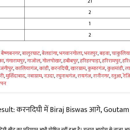
21
2
1
2
,
बैष्णबनगर
,
बालुरघाट
,
बेलडांगा
,
भगवानगोला
,
भरतपुर
,
बड़वा
,
चाकुलिय
का
,
गंगारामपुर
,
गाजोल
,
गोलपोखर
,
हबीबपुर
,
हरिहरपाड़ा
,
हरिरामपुर
,
हरिश्
जंगीपुर
,
कालियागंज
,
कांडी
,
करनदिघी
,
खारग्राम
,
कुमारगंज
,
कुशमांडी
,
ल
री
,
मुर्शिदाबाद
,
नबाग्राम
,
नउदा
,
रघुनाथगंज
,
रायगंज
,
रानीनगर
,
रतुआ
,
रेज
तपन
sult: करनदिघी में Biraj Biswas आगे, Goutam
िघी सीट का परिणाम अभी घोषित नहीं हुआ है। चुनाव आयोग से ताज़ा अ