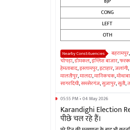
BJP
CONG
LEFT
OTH
बहरामपुर
Nearby Constituencies
चोपड़ा
,
डोमकल
,
इंग्लिश बाजार
,
फरक्
हेमताबाद
,
इस्लामपुर
,
इटाहार
,
जलांगी
,
मालतीपुर
,
मालदा
,
मानिकचक
,
मोथाबा
सागरदिघी
,
समसेरगंज
,
सुजापुर
,
सूती
,
05:55 PM • 04 May 2026
Karandighi Election Re
पीछे चल रहे हैं।
पूरे दिन की मतगणना के बाद भी करनद