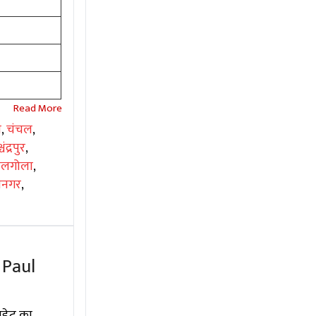
ा
,
चंचल
,
चंद्रपुर
,
ालगोला
,
िनगर
,
 Paul
पडेट का