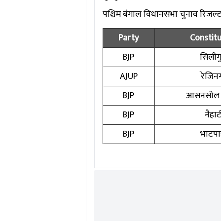
पश्चिम बंगाल विधानसभा चुनाव रिजल्ट में
Party
Constit
BJP
सिलीगु
AJUP
रेजिन
BJP
आसनसोल द
BJP
नैहाट
BJP
भाटपाड