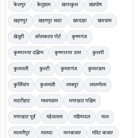
केशपुर
केतुग्राम
खानाकुल
खंडघोष
खड़गपुर
खड़गपुर सदर
खरदाहा
खारग्राम
खेजुरी
कोलकाता पोर्ट
कृष्णगंज
कृष्णानगर दक्षिण
कृष्णानगर उत्तर
कुलपी
कुलतली
कुल्टी
कुमारगंज
कुमारग्राम
कुर्सियांग
कुशमांडी
लाबपुर
लालगोला
मदारीहाट
मध्यमग्राम
मगराहाट पश्चिम
मगराहाट पूर्व
महेशतला
महिषादल
माल
मालतीपुर
मालदा
मानबाजार
मंदिर बाजार