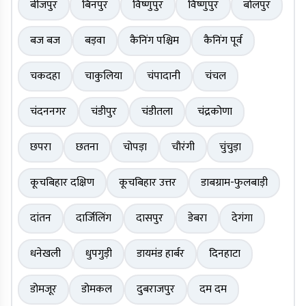
बीजपुर
बिनपुर
विष्णुपुर
विष्णुपुर
बोलपुर
बज बज
बड़वा
कैनिंग पश्चिम
कैनिंग पूर्व
चकदहा
चाकुलिया
चंपादानी
चंचल
चंदननगर
चंडीपुर
चंडीतला
चंद्रकोणा
छपरा
छतना
चोपड़ा
चौरंगी
चुंचुड़ा
कूचबिहार दक्षिण
कूचबिहार उत्तर
डाबग्राम-फुलबाड़ी
दांतन
दार्जिलिंग
दासपुर
डेबरा
देगंगा
धनेखली
धुपगुड़ी
डायमंड हार्बर
दिनहाटा
डोमजूर
डोमकल
दुबराजपुर
दम दम