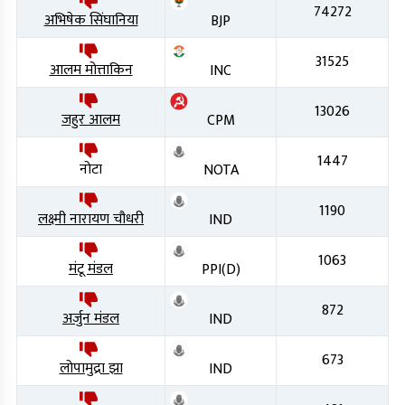
74272
अभिषेक सिंघानिया
BJP
31525
आलम मोत्ताकिन
INC
13026
जहुर आलम
CPM
1447
नोटा
NOTA
1190
लक्ष्मी नारायण चौधरी
IND
1063
मंटू मंडल
PPI(D)
872
अर्जुन मंडल
IND
673
लोपामुद्रा झा
IND