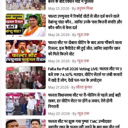
बनने के बाद एक्शन मोड में पुलिस!
May 25 2026
· By
अनुपम मिश्रा
फाल्टा उपचुनाव में रिकॉर्ड वोटों से जीत दर्ज करने वाले
देबांग्शु पांडा कौन… जानिए उनके पास कितनी संपत्ति और
कौन-कौन से केस दर्ज
May 24 2026
· By
न्यूज तक
फाल्टा सीट पर दोबारा वोटिंग के बाद आया चौंकाने वाला
रिजल्ट, इस कैंडिडेट की हुई जीत, जानिए जहांगीर खान
को मिले कितने वोट
May 24 2026
· By
न्यूज तक
Falta Re-Poll 2026 Voting LIVE: फलता सीट पर 3
बजे तक 74.10% मतदान, वोटिंग सेंटर्स पर लंबी कतारों
में खड़े है लोग, देखें पल-पल के अपडेट्स
May 21 2026
· By
सौरव कुमार
फलता विधानसभा सीट पर री-पोलिंग से पहले आई बड़ी
खबर, हर वोटिंग सेंटर पर होंगे 8 जवान, ऐसे होगी
निगरानी
May 20 2026
· By
न्यूज तक
फलता सीट पर झुक गया पुष्पा! TMC उम्मीदवार
जहांगीर खान के चुनाव नहीं लड़ने के बाद क्या जीत गई