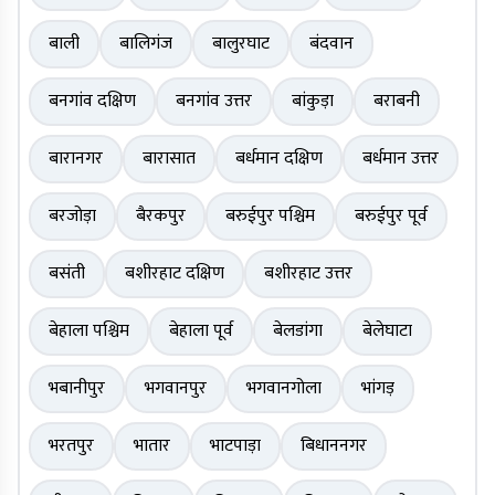
बाली
बालिगंज
बालुरघाट
बंदवान
बनगांव दक्षिण
बनगांव उत्तर
बांकुड़ा
बराबनी
बारानगर
बारासात
बर्धमान दक्षिण
बर्धमान उत्तर
बरजोड़ा
बैरकपुर
बरुईपुर पश्चिम
बरुईपुर पूर्व
बसंती
बशीरहाट दक्षिण
बशीरहाट उत्तर
बेहाला पश्चिम
बेहाला पूर्व
बेलडांगा
बेलेघाटा
भबानीपुर
भगवानपुर
भगवानगोला
भांगड़
भरतपुर
भातार
भाटपाड़ा
बिधाननगर