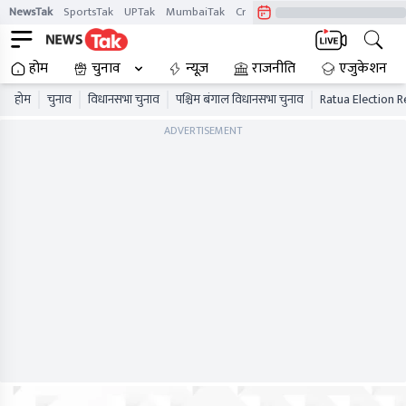
NewsTak
SportsTak
UPTak
MumbaiTak
CrimeTak
Lallantop
AstroTak
होम
चुनाव
न्यूज़
राजनीति
एजुकेशन
होम
चुनाव
विधानसभा चुनाव
पश्चिम बंगाल विधानसभा चुनाव
Ratua Election R
ADVERTISEMENT