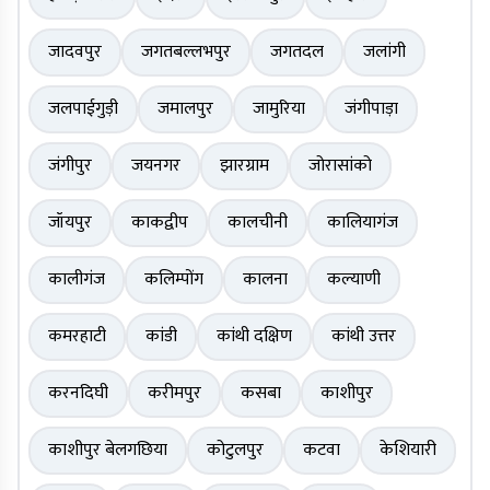
जादवपुर
जगतबल्लभपुर
जगतदल
जलांगी
जलपाईगुड़ी
जमालपुर
जामुरिया
जंगीपाड़ा
जंगीपुर
जयनगर
झारग्राम
जोरासांको
जॉयपुर
काकद्वीप
कालचीनी
कालियागंज
कालीगंज
कलिम्पोंग
कालना
कल्याणी
कमरहाटी
कांडी
कांथी दक्षिण
कांथी उत्तर
करनदिघी
करीमपुर
कसबा
काशीपुर
काशीपुर बेलगछिया
कोटुलपुर
कटवा
केशियारी