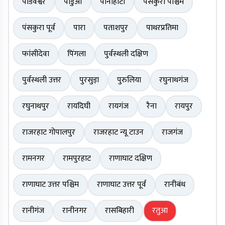
पांडवेश्वर
पांडुआ
पानीहाटी
पंसकुरा पश्चिम
पंसकुरा पूर्व
पारा
पताशपुर
पाथरप्रतिमा
फांसीदेवा
पिंगला
पुर्वस्थली दक्षिण
पुर्वस्थली उत्तर
पुरसुड़ा
पुरुलिया
रघुनाथगंज
रघुनाथपुर
रायदिघी
रायगंज
रैना
रायपुर
राजरहाट गोपालपुर
राजरहाट न्यू टाउन
राजगंज
रामनगर
रामपुरहाट
राणाघाट दक्षिण
राणाघाट उत्तर पश्चिम
राणाघाट उत्तर पूर्व
रानीबंध
रानीगंज
रानीनगर
रासबिहारी
रतुआ