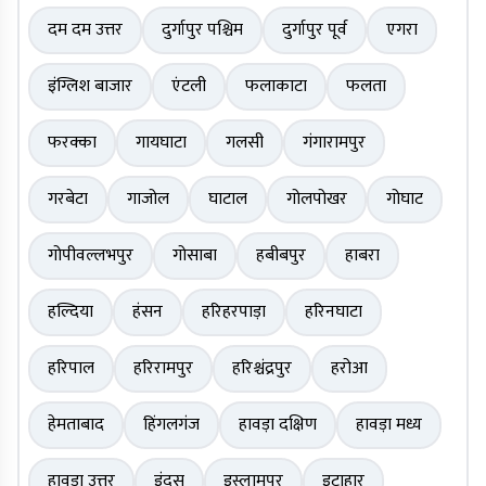
दम दम उत्तर
दुर्गापुर पश्चिम
दुर्गापुर पूर्व
एगरा
इंग्लिश बाजार
एंटली
फलाकाटा
फलता
फरक्का
गायघाटा
गलसी
गंगारामपुर
गरबेटा
गाजोल
घाटाल
गोलपोखर
गोघाट
गोपीवल्लभपुर
गोसाबा
हबीबपुर
हाबरा
हल्दिया
हंसन
हरिहरपाड़ा
हरिनघाटा
हरिपाल
हरिरामपुर
हरिश्चंद्रपुर
हरोआ
हेमताबाद
हिंगलगंज
हावड़ा दक्षिण
हावड़ा मध्य
हावड़ा उत्तर
इंदस
इस्लामपुर
इटाहार