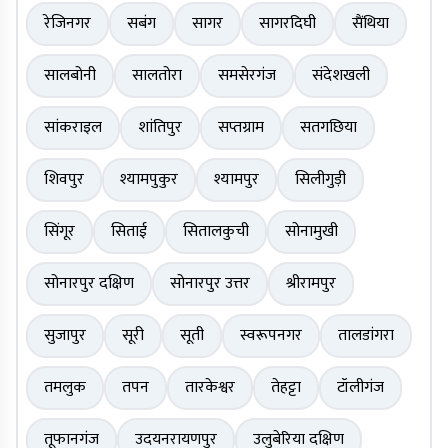
रेजिनगर
सबंग
सागर
सागरदिघी
सैंथिया
सालबोनी
सालतोरा
समसेरगंज
संदेशखली
सांकराइल
शांतिपुर
सप्तग्राम
सतगछिया
शिवपुर
श्यामपुकुर
श्यामपुर
सिलीगुड़ी
सिंगूर
सिताई
सितालकुची
सोनामुखी
सोनारपुर दक्षिण
सोनारपुर उत्तर
श्रीरामपुर
सुजापुर
सूरी
सूती
स्वरूपनगर
तालडांगरा
तमलुक
तपन
तारकेश्वर
तेहट्टा
टॉलीगंज
तूफानगंज
उदयनरायणपुर
उलुबेरिया दक्षिण