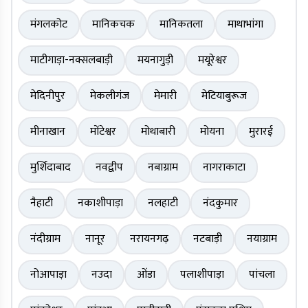
मंगलकोट
मानिकचक
मानिकतला
माथाभांगा
माटीगाड़ा-नक्सलबाड़ी
मयनागुड़ी
मयूरेश्वर
मेदिनीपुर
मेकलीगंज
मेमारी
मेटियाबुरूज
मीनाखान
मोंटेश्वर
मोथाबारी
मोयना
मुरारई
मुर्शिदाबाद
नवद्वीप
नबाग्राम
नागराकाटा
नैहाटी
नकाशीपाड़ा
नलहाटी
नंदकुमार
नंदीग्राम
नानूर
नरायनगढ़
नटबाड़ी
नयाग्राम
नोआपाड़ा
नउदा
ओंडा
पलाशीपाड़ा
पांचला