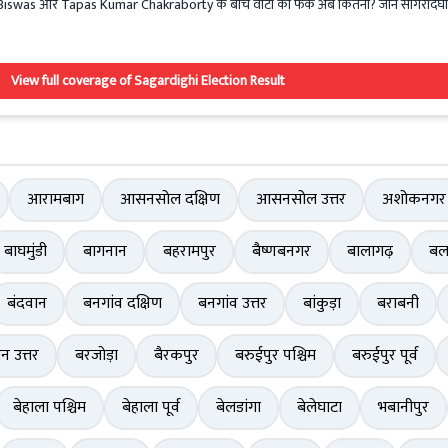
iswas और Tapas Kumar Chakraborty के बीच वोटों का फर्क अब कितना? जानें सागरदिघ
View full coverage of Sagardighi Election Result
आरामबाग
आसनसोल दक्षिण
आसनसोल उत्तर
अशोकनगर
बाघमुंडी
बागनान
बहरामपुर
बैष्णबनगर
बालागढ़
बल
बंदवान
बनगांव दक्षिण
बनगांव उत्तर
बांकुड़ा
बराबनी
ान उत्तर
बरजोड़ा
बैरकपुर
बरुईपुर पश्चिम
बरुईपुर पूर्व
बेहाला पश्चिम
बेहाला पूर्व
बेलडांगा
बेलेघाटा
भबानीपुर