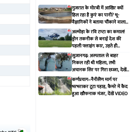
गुजरात के मोरबी में आखिर क्यों
8
हिल रहा है कुएं का पानी? भू-
वैज्ञानिकों ने बताया चौंकाने वाला
सच
अल्मोड़ा के रवि टम्टा का कमाल!
ड्रोन तकनीक से बनाई देश की
पहली फ्लाइंग कार, उड़ते ही
वायरल हुआ वीडियो
सुजानगढ़: अस्पताल से बाहर
निकल रही थी महिला, तभी
अचानक सिर पर गिरा छज्जा, देखें
VIDEO
कर्णप्रयाग–नैनीसैंण मार्ग पर
भरभराकर टूटा पहाड़, कैमरे में कैद
हुआ खौफनाक मंजर, देंखें VIDEO