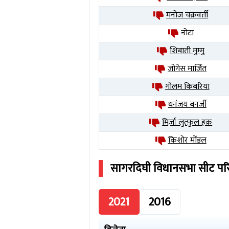
मनोज चक्रवर्ती
नोटा
शिबाती मुम्मु
जोगेस मार्जित
गोलम किबरिया
धनंजय बनर्जी
मिर्ज़ा लुत्फ़ुल हक़
किशोर मोंडल
सागरदिघी
विधानसभा सीट प
2021
2016