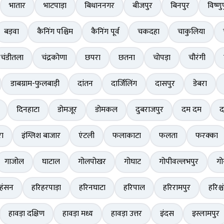
भातार
भाटपाड़ा
बिधाननगर
बीजपुर
बिनपुर
विष्णु
बड़वा
कैनिंग पश्चिम
कैनिंग पूर्व
चकदहा
चाकुलिया
चंडीतला
चंद्रकोणा
छपरा
छतना
चोपड़ा
चौरंगी
डाबग्राम-फुलबाड़ी
दांतन
दार्जिलिंग
दासपुर
डेबरा
दिनहाटा
डोमजूर
डोमकल
दुबराजपुर
दम दम
द
ा
इंग्लिश बाजार
एंटली
फलाकाटा
फलता
फरक्का
गाजोल
घाटाल
गोलपोखर
गोघाट
गोपीवल्लभपुर
गो
हंसन
हरिहरपाड़ा
हरिनघाटा
हरिपाल
हरिरामपुर
हरिश्चं
हावड़ा दक्षिण
हावड़ा मध्य
हावड़ा उत्तर
इंदस
इस्लामपुर