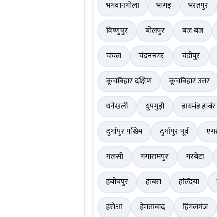
भगवानगोला
भांगड़
भरतपुर
विष्णुपुर
बोलपुर
बज बज
चंचल
चंदननगर
चंडीपुर
कूचबिहार दक्षिण
कूचबिहार उत्तर
धनेखली
धुपगुड़ी
डायमंड हार्बर
दुर्गापुर पश्चिम
दुर्गापुर पूर्व
एगर
गलसी
गंगारामपुर
गरबेटा
हबीबपुर
हाबरा
हल्दिया
हरोआ
हेमताबाद
हिंगलगंज