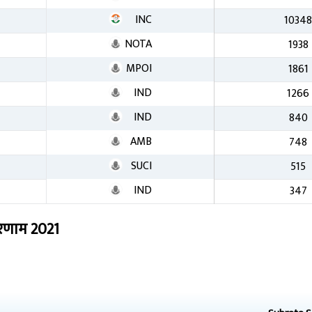
INC
1034
NOTA
1938
MPOI
1861
IND
1266
IND
840
AMB
748
SUCI
515
IND
347
रिणाम
2021