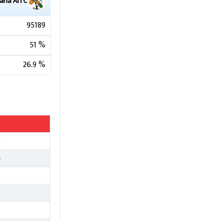
Saha
AITC
95189
51
%
26.9
%
3
4