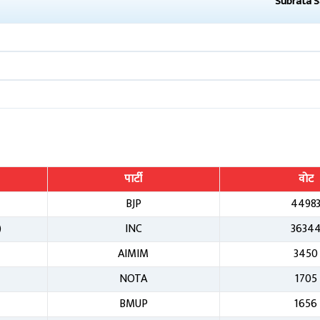
Subrata 
पार्टी
वोट
BJP
4498
)
INC
3634
AIMIM
3450
NOTA
1705
BMUP
1656