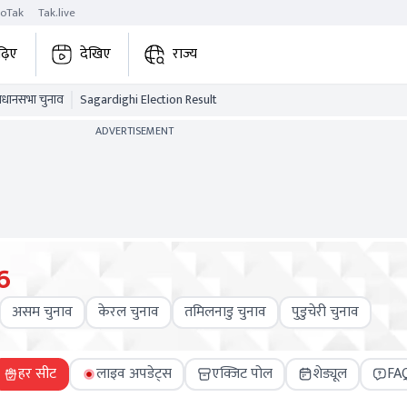
roTak
Tak.live
ढ़िए
देखिए
राज्य
विधानसभा चुनाव
Sagardighi Election Result
ADVERTISEMENT
6
असम चुनाव
केरल चुनाव
तमिलनाडु चुनाव
पुडुचेरी चुनाव
हर सीट
लाइव अपडेट्स
एक्जिट पोल
शेड्यूल
FA