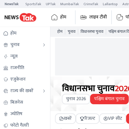
NewsTak
SportsTak
UPTak
MumbaiTak
CrimeTak
Lallantop
Ast
होम
लाइव टीवी
प
होम
चुनाव
विधानसभा चुनाव
पश्चिम बंगाल 
होम
चुनाव
न्यूज़
राजनीति
एजुकेशन
विधानसभा चुनाव
202
राज्य की खबरें
चुनाव 2026
पश्चिम बंगाल चुनाव
बिजनेस
ज्योतिष
खबरें
रिजल्ट
VIP सीट
फोटो गैलरी