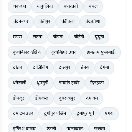
चकदहा
चाकुलिया
चंपादानी
चंचल
चंदननगर
चंडीपुर
चंडीतला
चंद्रकोणा
छपरा
छतना
चोपड़ा
चौरंगी
चुंचुड़ा
कूचबिहार दक्षिण
कूचबिहार उत्तर
डाबग्राम-फुलबाड़ी
दांतन
दार्जिलिंग
दासपुर
डेबरा
देगंगा
धनेखली
धुपगुड़ी
डायमंड हार्बर
दिनहाटा
डोमजूर
डोमकल
दुबराजपुर
दम दम
दम दम उत्तर
दुर्गापुर पश्चिम
दुर्गापुर पूर्व
एगरा
इंग्लिश बाजार
एंटली
फलाकाटा
फलता