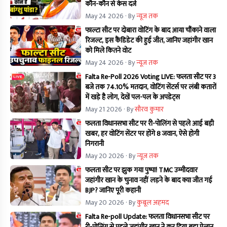
कौन-कौन से केस दर्ज
May 24 2026
· By
न्यूज तक
फाल्टा सीट पर दोबारा वोटिंग के बाद आया चौंकाने वाला
रिजल्ट, इस कैंडिडेट की हुई जीत, जानिए जहांगीर खान
को मिले कितने वोट
May 24 2026
· By
न्यूज तक
Falta Re-Poll 2026 Voting LIVE: फलता सीट पर 3
बजे तक 74.10% मतदान, वोटिंग सेंटर्स पर लंबी कतारों
में खड़े है लोग, देखें पल-पल के अपडेट्स
May 21 2026
· By
सौरव कुमार
फलता विधानसभा सीट पर री-पोलिंग से पहले आई बड़ी
खबर, हर वोटिंग सेंटर पर होंगे 8 जवान, ऐसे होगी
निगरानी
May 20 2026
· By
न्यूज तक
फलता सीट पर झुक गया पुष्पा! TMC उम्मीदवार
जहांगीर खान के चुनाव नहीं लड़ने के बाद क्या जीत गई
BJP? जानिए पूरी कहानी
May 20 2026
· By
कुबूल अहमद
Falta Re-poll Update: फलता विधानसभा सीट पर
री-पोलिंग से पहले जहांगीर खान ने कर दिया बड़ा ऐलान,