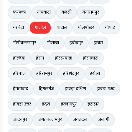
फरक्का
गायघाटा
गलसी
गंगारामपुर
गरबेटा
गाजोल
घाटाल
गोलपोखर
गोघाट
गोपीवल्लभपुर
गोसाबा
हबीबपुर
हाबरा
हल्दिया
हंसन
हरिहरपाड़ा
हरिनघाटा
हरिपाल
हरिरामपुर
हरिश्चंद्रपुर
हरोआ
हेमताबाद
हिंगलगंज
हावड़ा दक्षिण
हावड़ा मध्य
हावड़ा उत्तर
इंदस
इस्लामपुर
इटाहार
जादवपुर
जगतबल्लभपुर
जगतदल
जलांगी