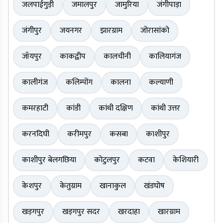
जलपाईगुड़ी
जमालपुर
जामुरिया
जंगीपाड़ा
जंगीपुर
जयनगर
झारग्राम
जोरासांको
जॉयपुर
काकद्वीप
कालचीनी
कालियागंज
कालीगंज
कलिम्पोंग
कालना
कल्याणी
कमरहाटी
कांडी
कांथी दक्षिण
कांथी उत्तर
करनदिघी
करीमपुर
कसबा
काशीपुर
काशीपुर बेलगछिया
कोटुलपुर
कटवा
केशियारी
केशपुर
केतुग्राम
खानाकुल
खंडघोष
खड़गपुर
खड़गपुर सदर
खरदाहा
खारग्राम