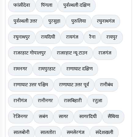
फांसीदेवा
पिंगला
पुर्वस्थली दक्षिण
पुर्वस्थली उत्तर
पुरसुड़ा
पुरुलिया
रघुनाथगंज
रघुनाथपुर
रायदिघी
रायगंज
रैना
रायपुर
राजरहाट गोपालपुर
राजरहाट न्यू टाउन
राजगंज
रामनगर
रामपुरहाट
राणाघाट दक्षिण
राणाघाट उत्तर पश्चिम
राणाघाट उत्तर पूर्व
रानीबंध
रानीगंज
रानीनगर
रासबिहारी
रतुआ
रेजिनगर
सबंग
सागर
सागरदिघी
सैंथिया
सालबोनी
सालतोरा
समसेरगंज
संदेशखली