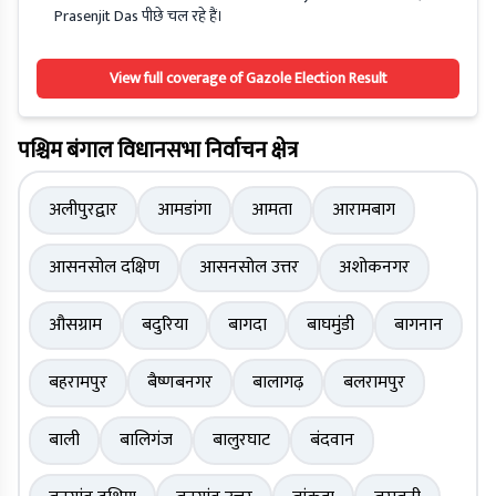
Prasenjit Das पीछे चल रहे हैं।
View full coverage of Gazole Election Result
पश्चिम बंगाल विधानसभा निर्वाचन क्षेत्र
अलीपुरद्वार
आमडांगा
आमता
आरामबाग
आसनसोल दक्षिण
आसनसोल उत्तर
अशोकनगर
औसग्राम
बदुरिया
बागदा
बाघमुंडी
बागनान
बहरामपुर
बैष्णबनगर
बालागढ़
बलरामपुर
बाली
बालिगंज
बालुरघाट
बंदवान