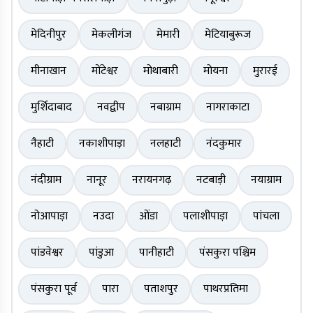
मेदिनीपुर
मेकलीगंज
मेमारी
मेटियाबुरूज
मीनाखान
मोंटेश्वर
मोथाबारी
मोयना
मुरारई
मुर्शिदाबाद
नवद्वीप
नबाग्राम
नागराकाटा
नैहाटी
नकाशीपाड़ा
नलहाटी
नंदकुमार
नंदीग्राम
नानूर
नरायनगढ़
नटबाड़ी
नयाग्राम
नोआपाड़ा
नउदा
ओंडा
पलाशीपाड़ा
पांचला
पांडवेश्वर
पांडुआ
पानीहाटी
पंसकुरा पश्चिम
पंसकुरा पूर्व
पारा
पताशपुर
पाथरप्रतिमा