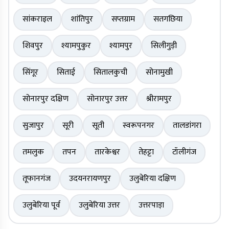
सांकराइल
शांतिपुर
सप्तग्राम
सतगछिया
शिवपुर
श्यामपुकुर
श्यामपुर
सिलीगुड़ी
सिंगूर
सिताई
सितालकुची
सोनामुखी
सोनारपुर दक्षिण
सोनारपुर उत्तर
श्रीरामपुर
सुजापुर
सूरी
सूती
स्वरूपनगर
तालडांगरा
तमलुक
तपन
तारकेश्वर
तेहट्टा
टॉलीगंज
तूफानगंज
उदयनरायणपुर
उलुबेरिया दक्षिण
उलुबेरिया पूर्व
उलुबेरिया उत्तर
उत्तरपाड़ा