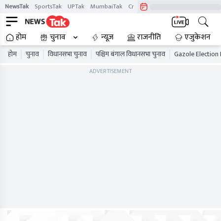
NewsTak
SportsTak
UPTak
MumbaiTak
CrimeTak
Lallantop
AstroTak
होम
चुनाव
न्यूज़
राजनीति
एजुकेशन
होम
चुनाव
विधानसभा चुनाव
पश्चिम बंगाल विधानसभा चुनाव
Gazole Election 
ADVERTISEMENT