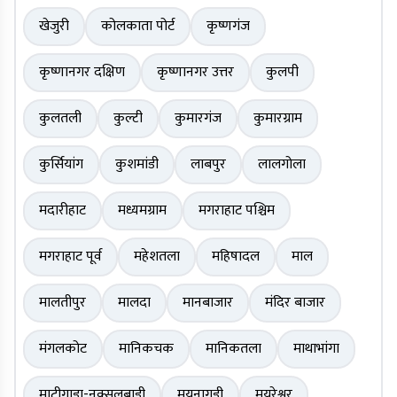
खेजुरी
कोलकाता पोर्ट
कृष्णगंज
कृष्णानगर दक्षिण
कृष्णानगर उत्तर
कुलपी
कुलतली
कुल्टी
कुमारगंज
कुमारग्राम
कुर्सियांग
कुशमांडी
लाबपुर
लालगोला
मदारीहाट
मध्यमग्राम
मगराहाट पश्चिम
मगराहाट पूर्व
महेशतला
महिषादल
माल
मालतीपुर
मालदा
मानबाजार
मंदिर बाजार
मंगलकोट
मानिकचक
मानिकतला
माथाभांगा
माटीगाड़ा-नक्सलबाड़ी
मयनागुड़ी
मयूरेश्वर