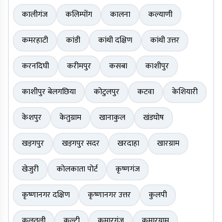
कालीगंज
कलिम्पोंग
कालना
कल्याणी
कमरहाटी
कांडी
कांथी दक्षिण
कांथी उत्तर
करनदिघी
करीमपुर
कसबा
काशीपुर
काशीपुर बेलगछिया
कोटुलपुर
कटवा
केशियारी
केशपुर
केतुग्राम
खानाकुल
खंडघोष
खड़गपुर
खड़गपुर सदर
खरदाहा
खारग्राम
खेजुरी
कोलकाता पोर्ट
कृष्णगंज
कृष्णानगर दक्षिण
कृष्णानगर उत्तर
कुलपी
कुलतली
कुल्टी
कुमारगंज
कुमारग्राम