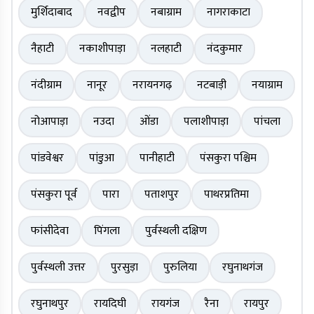
मुर्शिदाबाद
नवद्वीप
नबाग्राम
नागराकाटा
नैहाटी
नकाशीपाड़ा
नलहाटी
नंदकुमार
नंदीग्राम
नानूर
नरायनगढ़
नटबाड़ी
नयाग्राम
नोआपाड़ा
नउदा
ओंडा
पलाशीपाड़ा
पांचला
पांडवेश्वर
पांडुआ
पानीहाटी
पंसकुरा पश्चिम
पंसकुरा पूर्व
पारा
पताशपुर
पाथरप्रतिमा
फांसीदेवा
पिंगला
पुर्वस्थली दक्षिण
पुर्वस्थली उत्तर
पुरसुड़ा
पुरुलिया
रघुनाथगंज
रघुनाथपुर
रायदिघी
रायगंज
रैना
रायपुर