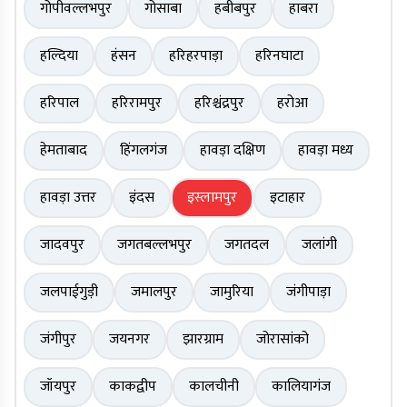
गोपीवल्लभपुर
गोसाबा
हबीबपुर
हाबरा
हल्दिया
हंसन
हरिहरपाड़ा
हरिनघाटा
हरिपाल
हरिरामपुर
हरिश्चंद्रपुर
हरोआ
हेमताबाद
हिंगलगंज
हावड़ा दक्षिण
हावड़ा मध्य
हावड़ा उत्तर
इंदस
इस्लामपुर
इटाहार
जादवपुर
जगतबल्लभपुर
जगतदल
जलांगी
जलपाईगुड़ी
जमालपुर
जामुरिया
जंगीपाड़ा
जंगीपुर
जयनगर
झारग्राम
जोरासांको
जॉयपुर
काकद्वीप
कालचीनी
कालियागंज