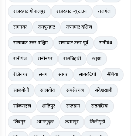
राजरहाट गोपालपुर
राजरहाट न्यू टाउन
राजगंज
रामनगर
रामपुरहाट
राणाघाट दक्षिण
राणाघाट उत्तर पश्चिम
राणाघाट उत्तर पूर्व
रानीबंध
रानीगंज
रानीनगर
रासबिहारी
रतुआ
रेजिनगर
सबंग
सागर
सागरदिघी
सैंथिया
सालबोनी
सालतोरा
समसेरगंज
संदेशखली
सांकराइल
शांतिपुर
सप्तग्राम
सतगछिया
शिवपुर
श्यामपुकुर
श्यामपुर
सिलीगुड़ी