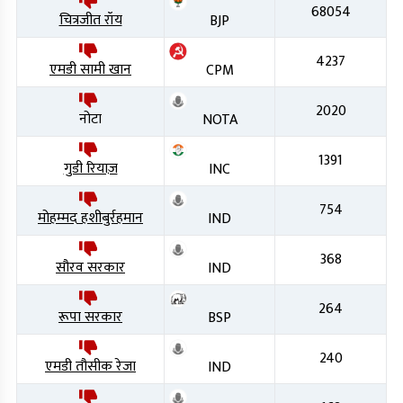
68054
चित्रजीत रॉय
BJP
4237
एमडी सामी खान
CPM
2020
नोटा
NOTA
1391
गुडी रियाज़
INC
754
मोहम्मद हशीबुर्रहमान
IND
368
सौरव सरकार
IND
264
रूपा सरकार
BSP
240
एमडी तौसीक रेजा
IND