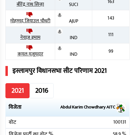
163
बीरेंद्र नाथ सिन्हा
SUCI
143
मोहम्मद जियाउल चौधरी
AJUP
111
नेयाज़ इमाम
IND
99
कमल मजूमदार
IND
इस्लामपुर
विधानसभा सीट परिणाम
2021
2021
2016
विजेता
Abdul Karim Chowdhary
AITC
वोट
100131
विजेता पार्टी का वोट %
58.9
%