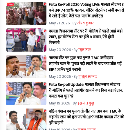
Falta Re-Poll 2026 Voting LIVE: फलता सीट पर 3
बजे तक 74.10% मतदान, वोटिंग सेंटर्स पर लंबी कतारों
में खड़े है लोग, देखें पल-पल के अपडेट्स
May 21 2026
· By
सौरव कुमार
फलता विधानसभा सीट पर री-पोलिंग से पहले आई बड़ी
खबर, हर वोटिंग सेंटर पर होंगे 8 जवान, ऐसे होगी
निगरानी
May 20 2026
· By
न्यूज तक
फलता सीट पर झुक गया पुष्पा! TMC उम्मीदवार
जहांगीर खान के चुनाव नहीं लड़ने के बाद क्या जीत गई
BJP? जानिए पूरी कहानी
May 20 2026
· By
कुबूल अहमद
Falta Re-poll Update: फलता विधानसभा सीट पर
री-पोलिंग से पहले जहांगीर खान ने कर दिया बड़ा ऐलान,
पलटा गया चुनाव?
May 19 2026
· By
इंद्रजीत कुंडू
पश्चिम बंगाल का चुनाव तो जीत गए, अब क्या TMC के
जहांगीर खान को हरा पाएगी BJP? जानिए फलता सीट की
पूरी कहानी
May 19 2026
· By
कुबूल अहमद