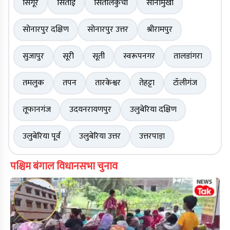
सिंगूर
सिताई
सितालकुची
सोनामुखी
सोनारपुर दक्षिण
सोनारपुर उत्तर
श्रीरामपुर
सुजापुर
सूरी
सूती
स्वरूपनगर
तालडांगरा
तमलुक
तपन
तारकेश्वर
तेहट्टा
टॉलीगंज
तूफानगंज
उदयनरायणपुर
उलुबेरिया दक्षिण
उलुबेरिया पूर्व
उलुबेरिया उत्तर
उत्तरपाड़ा
पश्चिम बंगाल विधानसभा चुनाव