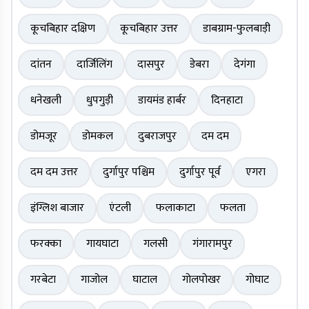
कूचबिहार दक्षिण
कूचबिहार उत्तर
डाबग्राम-फुलबाड़ी
दांतन
दार्जिलिंग
दासपुर
डेबरा
देगंगा
धनेखली
धुपगुड़ी
डायमंड हार्बर
दिनहाटा
डोमजूर
डोमकल
दुबराजपुर
दम दम
दम दम उत्तर
दुर्गापुर पश्चिम
दुर्गापुर पूर्व
एगरा
इंग्लिश बाजार
एंटली
फलाकाटा
फलता
फरक्का
गायघाटा
गलसी
गंगारामपुर
गरबेटा
गाजोल
घाटाल
गोलपोखर
गोघाट