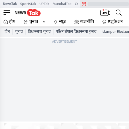
NewsTak
SportsTak
UPTak
MumbaiTak
CrimeTak
Lallantop
AstroTak
होम
चुनाव
न्यूज़
राजनीति
एजुकेशन
होम
चुनाव
विधानसभा चुनाव
पश्चिम बंगाल विधानसभा चुनाव
Islampur Electio
ADVERTISEMENT