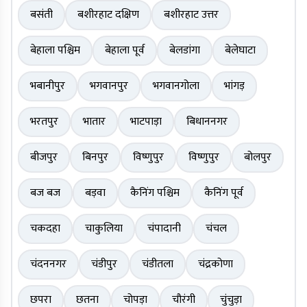
बसंती
बशीरहाट दक्षिण
बशीरहाट उत्तर
बेहाला पश्चिम
बेहाला पूर्व
बेलडांगा
बेलेघाटा
भबानीपुर
भगवानपुर
भगवानगोला
भांगड़
भरतपुर
भातार
भाटपाड़ा
बिधाननगर
बीजपुर
बिनपुर
विष्णुपुर
विष्णुपुर
बोलपुर
बज बज
बड़वा
कैनिंग पश्चिम
कैनिंग पूर्व
चकदहा
चाकुलिया
चंपादानी
चंचल
चंदननगर
चंडीपुर
चंडीतला
चंद्रकोणा
छपरा
छतना
चोपड़ा
चौरंगी
चुंचुड़ा