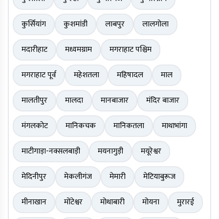
कुर्सियांग
कुशमांडी
लाबपुर
लालगोला
मदारीहाट
मध्यमग्राम
मगराहाट पश्चिम
मगराहाट पूर्व
महेशतला
महिषादल
माल
मालतीपुर
मालदा
मानबाजार
मंदिर बाजार
मंगलकोट
मानिकचक
मानिकतला
माथाभांगा
माटीगाड़ा-नक्सलबाड़ी
मयनागुड़ी
मयूरेश्वर
मेदिनीपुर
मेकलीगंज
मेमारी
मेटियाबुरूज
मीनाखान
मोंटेश्वर
मोथाबारी
मोयना
मुरारई