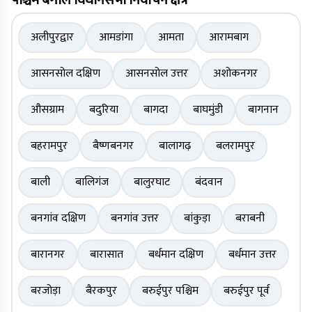
पश्चिम बंगाल विधानसभा निर्वाचन क्षेत्र
अलीपुरद्वार
आमडांगा
आमता
आरामबाग
आसनसोल दक्षिण
आसनसोल उत्तर
अशोकनगर
औसग्राम
बदुरिया
बागदा
बाघमुंडी
बागनान
बहरामपुर
बैष्णबनगर
बालागढ़
बलरामपुर
बाली
बालिगंज
बालुरघाट
बंदवान
बनगांव दक्षिण
बनगांव उत्तर
बांकुड़ा
बराबनी
बारानगर
बारासात
बर्धमान दक्षिण
बर्धमान उत्तर
बरजोड़ा
बैरकपुर
बरुईपुर पश्चिम
बरुईपुर पूर्व