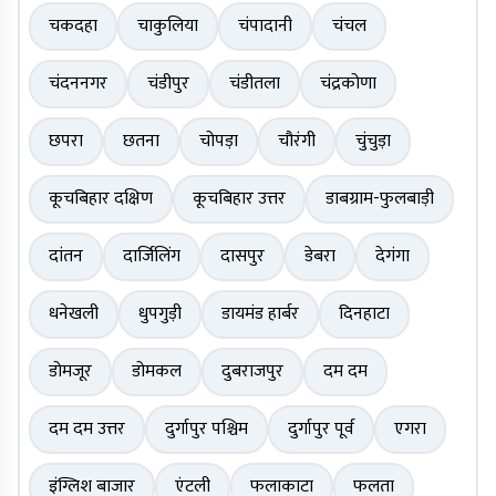
चकदहा
चाकुलिया
चंपादानी
चंचल
चंदननगर
चंडीपुर
चंडीतला
चंद्रकोणा
छपरा
छतना
चोपड़ा
चौरंगी
चुंचुड़ा
कूचबिहार दक्षिण
कूचबिहार उत्तर
डाबग्राम-फुलबाड़ी
दांतन
दार्जिलिंग
दासपुर
डेबरा
देगंगा
धनेखली
धुपगुड़ी
डायमंड हार्बर
दिनहाटा
डोमजूर
डोमकल
दुबराजपुर
दम दम
दम दम उत्तर
दुर्गापुर पश्चिम
दुर्गापुर पूर्व
एगरा
इंग्लिश बाजार
एंटली
फलाकाटा
फलता