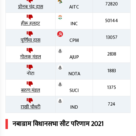
72820
प्रोनब चंद्र दास
AITC
50144
हीरू हलदर
INC
13057
पूर्णिमा दास
CPM
2838
गोलक मंडल
AJUP
1883
नोटा
NOTA
1375
बरुण मंडल
SUCI
724
राखी चौधरी
IND
नबाग्राम
विधानसभा सीट परिणाम
2021