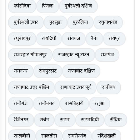
फांसीदेवा
पिंगला
पुर्वस्थली दक्षिण
पुर्वस्थली उत्तर
पुरसुड़ा
पुरुलिया
रघुनाथगंज
रघुनाथपुर
रायदिघी
रायगंज
रैना
रायपुर
राजरहाट गोपालपुर
राजरहाट न्यू टाउन
राजगंज
रामनगर
रामपुरहाट
राणाघाट दक्षिण
राणाघाट उत्तर पश्चिम
राणाघाट उत्तर पूर्व
रानीबंध
रानीगंज
रानीनगर
रासबिहारी
रतुआ
रेजिनगर
सबंग
सागर
सागरदिघी
सैंथिया
सालबोनी
सालतोरा
समसेरगंज
संदेशखली