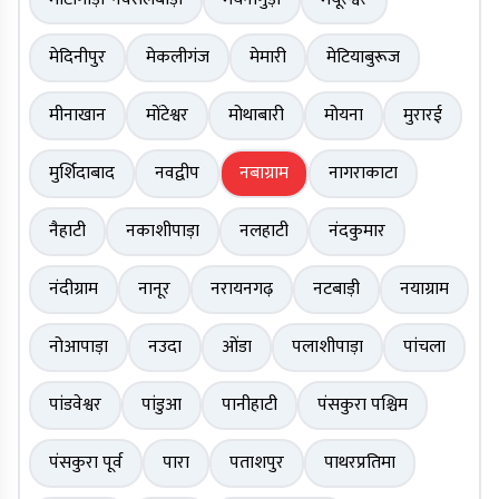
मेदिनीपुर
मेकलीगंज
मेमारी
मेटियाबुरूज
मीनाखान
मोंटेश्वर
मोथाबारी
मोयना
मुरारई
मुर्शिदाबाद
नवद्वीप
नबाग्राम
नागराकाटा
नैहाटी
नकाशीपाड़ा
नलहाटी
नंदकुमार
नंदीग्राम
नानूर
नरायनगढ़
नटबाड़ी
नयाग्राम
नोआपाड़ा
नउदा
ओंडा
पलाशीपाड़ा
पांचला
पांडवेश्वर
पांडुआ
पानीहाटी
पंसकुरा पश्चिम
पंसकुरा पूर्व
पारा
पताशपुर
पाथरप्रतिमा