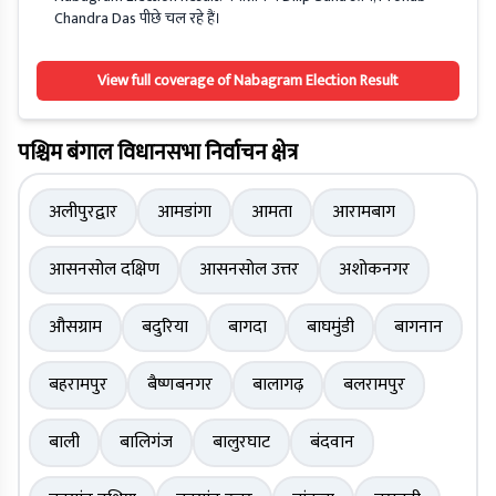
Chandra Das पीछे चल रहे हैं।
View full coverage of Nabagram Election Result
पश्चिम बंगाल विधानसभा निर्वाचन क्षेत्र
अलीपुरद्वार
आमडांगा
आमता
आरामबाग
आसनसोल दक्षिण
आसनसोल उत्तर
अशोकनगर
औसग्राम
बदुरिया
बागदा
बाघमुंडी
बागनान
बहरामपुर
बैष्णबनगर
बालागढ़
बलरामपुर
बाली
बालिगंज
बालुरघाट
बंदवान