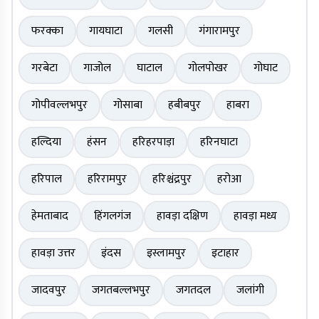
फरक्का
गायघाटा
गलसी
गंगारामपुर
गरबेटा
गाजोल
घाटाल
गोलपोखर
गोघाट
गोपीवल्लभपुर
गोसाबा
हबीबपुर
हाबरा
हल्दिया
हंसन
हरिहरपाड़ा
हरिनघाटा
हरिपाल
हरिरामपुर
हरिश्चंद्रपुर
हरोआ
हेमताबाद
हिंगलगंज
हावड़ा दक्षिण
हावड़ा मध्य
हावड़ा उत्तर
इंदस
इस्लामपुर
इटाहार
जादवपुर
जगतबल्लभपुर
जगतदल
जलांगी