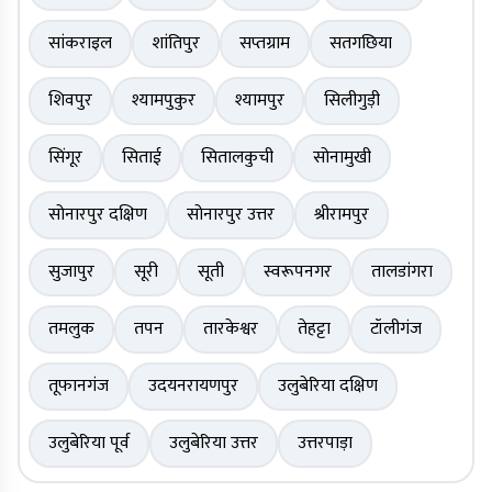
सांकराइल
शांतिपुर
सप्तग्राम
सतगछिया
शिवपुर
श्यामपुकुर
श्यामपुर
सिलीगुड़ी
सिंगूर
सिताई
सितालकुची
सोनामुखी
सोनारपुर दक्षिण
सोनारपुर उत्तर
श्रीरामपुर
सुजापुर
सूरी
सूती
स्वरूपनगर
तालडांगरा
तमलुक
तपन
तारकेश्वर
तेहट्टा
टॉलीगंज
तूफानगंज
उदयनरायणपुर
उलुबेरिया दक्षिण
उलुबेरिया पूर्व
उलुबेरिया उत्तर
उत्तरपाड़ा