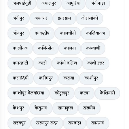
जलपाईगुड़ी
जमालपुर
जामुरिया
जंगीपाड़ा
जंगीपुर
जयनगर
झारग्राम
जोरासांको
जॉयपुर
काकद्वीप
कालचीनी
कालियागंज
कालीगंज
कलिम्पोंग
कालना
कल्याणी
कमरहाटी
कांडी
कांथी दक्षिण
कांथी उत्तर
करनदिघी
करीमपुर
कसबा
काशीपुर
काशीपुर बेलगछिया
कोटुलपुर
कटवा
केशियारी
केशपुर
केतुग्राम
खानाकुल
खंडघोष
खड़गपुर
खड़गपुर सदर
खरदाहा
खारग्राम