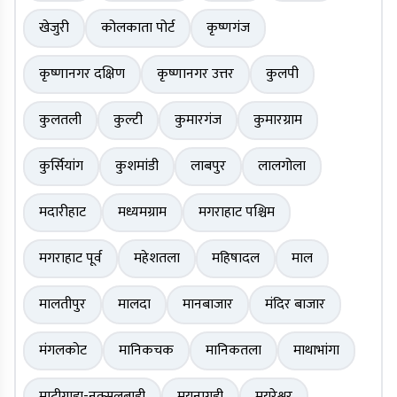
खेजुरी
कोलकाता पोर्ट
कृष्णगंज
कृष्णानगर दक्षिण
कृष्णानगर उत्तर
कुलपी
कुलतली
कुल्टी
कुमारगंज
कुमारग्राम
कुर्सियांग
कुशमांडी
लाबपुर
लालगोला
मदारीहाट
मध्यमग्राम
मगराहाट पश्चिम
मगराहाट पूर्व
महेशतला
महिषादल
माल
मालतीपुर
मालदा
मानबाजार
मंदिर बाजार
मंगलकोट
मानिकचक
मानिकतला
माथाभांगा
माटीगाड़ा-नक्सलबाड़ी
मयनागुड़ी
मयूरेश्वर