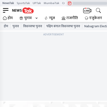
NewsTak
SportsTak
UPTak
MumbaiTak
CrimeTak
Lallantop
AstroTak
होम
चुनाव
न्यूज़
राजनीति
एजुकेशन
होम
चुनाव
विधानसभा चुनाव
पश्चिम बंगाल विधानसभा चुनाव
Nabagram Electi
ADVERTISEMENT