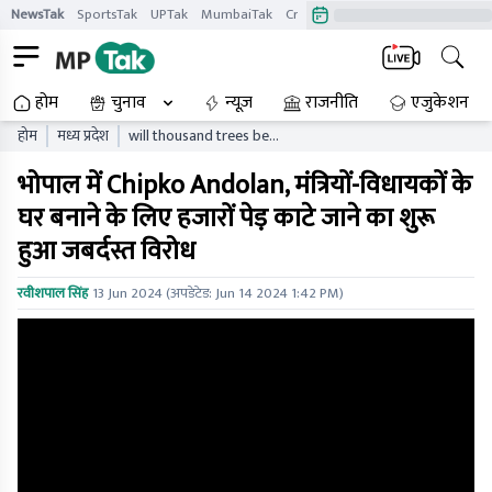
NewsTak
SportsTak
UPTak
MumbaiTak
CrimeTak
Lallantop
AstroTak
होम
चुनाव
न्यूज़
राजनीति
एजुकेशन
होम
मध्य प्रदेश
will thousand trees be
sacrificed for the
भोपाल में Chipko Andolan, मंत्रियों-विधायकों के
bungalows of madhya
pradesh mlas and ministers
घर बनाने के लिए हजारों पेड़ काटे जाने का शुरू
angry people took to the
हुआ जबर्दस्त विरोध
streets
रवीशपाल सिंह
13 Jun 2024
(अपडेटेड:
Jun 14 2024 1:42 PM
)