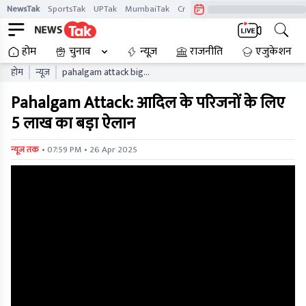
NewsTak
SportsTak
UPTak
MumbaiTak
CrimeTak
Lallantop
AstroTak
होम
चुनाव
न्यूज़
राजनीति
एजुकेशन
होम
न्यूज़
pahalgam attack big
announcement of rs lakh
Pahalgam Attack: आदिल के परिजनों के लिए
for adils family
5 लाख का बड़ा ऐलान
• 07:59 PM • 26 Apr 2025
न्यूज तक