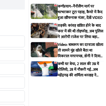
कर्णप्रयाग–नैनीसैंण मार्ग पर
भरभराकर टूटा पहाड़, कैमरे में कैद
हुआ खौफनाक मंजर, देंखें VIDEO
रुड़की: कांवड़ खंडित होने के बाद
कार में की थी तोड़फोड़, अब पुलिस
ने आरोपी राजेश पर लिया बड़ा
एक्शन
Video: बाथरूम का दरवाजा खोला
तो सामने मुंह खोले बैठा था
विकराल मगरमच्छ, डॉगी ने दिया
मकान मालिक को इशारा
कभी घर बेचा, 2 साल की उम्र में
पोलियो, 28 में नौकरी गई...अब
महेंद्रगढ़ की शर्मिला धनखड़ ने
कॉमनवेल्थ गेम्स में रचा इतिहास