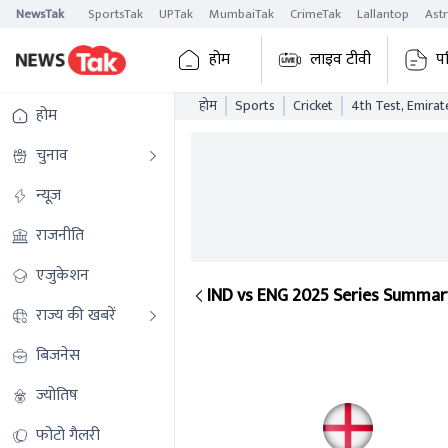
NewsTak
SportsTak
UPTak
MumbaiTak
CrimeTak
Lallantop
Ast
होम
लाइव टीवी
प
होम
Sports
Cricket
4th Test, Emirat
होम
चुनाव
न्यूज़
राजनीति
एजुकेशन
IND vs ENG 2025 Series Summar
राज्य की खबरें
4th Test, Emirates Old Trafford, Manches
बिजनेस
ज्योतिष
ENG
फोटो गैलरी
669/10 (157.