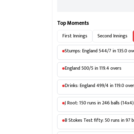
Top Moments
First Innings
Second Innings
Stumps: England 544/7 in 135.0 ov
England 500/5 in 119.4 overs
Drinks: England 499/4 in 119.0 ove
J Root: 150 runs in 246 balls (14x4)
B Stokes Test fifty: 50 runs in 97 b