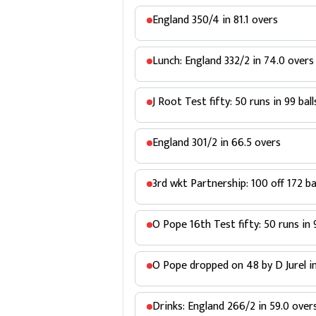
England 350/4 in 81.1 overs
Lunch: England 332/2 in 74.0 overs
J Root Test fifty: 50 runs in 99 bal
England 301/2 in 66.5 overs
3rd wkt Partnership: 100 off 172 b
O Pope 16th Test fifty: 50 runs in 
O Pope dropped on 48 by D Jurel i
Drinks: England 266/2 in 59.0 over