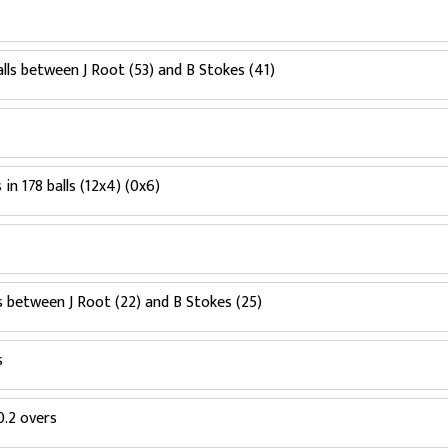
alls between J Root (53) and B Stokes (41)
in 178 balls (12x4) (0x6)
ls between J Root (22) and B Stokes (25)
s
0.2 overs