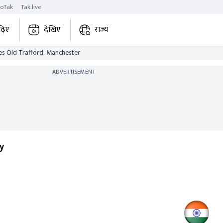
roTak
Tak.live
ढ़िए
देखिए
राज्य
es Old Trafford, Manchester
ADVERTISEMENT
y
ter
IND
4th Test
Match Ended
358/10 (114.1) | 425/4
1)