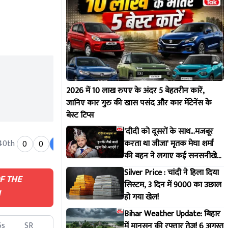
2026 में 10 लाख रुपए के अंदर 5 बेहतरीन कारें,
जानिए कार गुरु की खास पसंद और कार मेंटेनेंस के
बेस्ट टिप्स
'दीदी को दूसरों के साथ...मजबूर
करता था जीजा' मृतक मेघा शर्मा
40th
= 12
Over 139th
0
0
6
0
4
2
0
0
4
की बहन ने लगाए कई सनसनीखेज
आरोप !
Silver Price : चांदी ने हिला दिया
F THE
सिस्टम, 3 दिन में 9000 का उछाल
H
हो गया खेल!
Bihar Weather Update: बिहार
6s
SR
में मानसून की रफ्तार तेज! 6 अगस्त