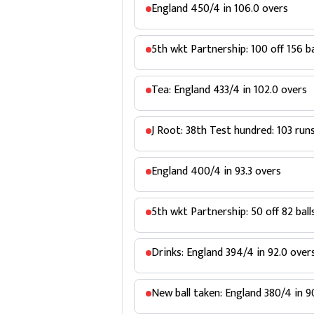
England 450/4 in 106.0 overs
5th wkt Partnership: 100 off 156 b
Tea: England 433/4 in 102.0 overs
J Root: 38th Test hundred: 103 runs 
England 400/4 in 93.3 overs
5th wkt Partnership: 50 off 82 bal
Drinks: England 394/4 in 92.0 over
New ball taken: England 380/4 in 9