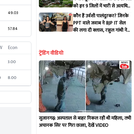
को इन 9 जिलों में भारी से अत्यधिक
भारी बारिश की चेतावनी, जानें
49.03
कौन हैं उर्वशी पालंदुरकर? जिनके
अपने जिले का हाल!
PPT वाले जवाब ने BJP IT सेल
57.84
की लगा दी क्लास, राहुल गांधी ने
भी शेयर किया वीडियो!
W
Econ
ट्रेंडिंग वीडियो
3.00
0
8.00
सुजानगढ़: अस्पताल से बाहर निकल रही थी महिला, तभी
अचानक सिर पर गिरा छज्जा, देखें VIDEO