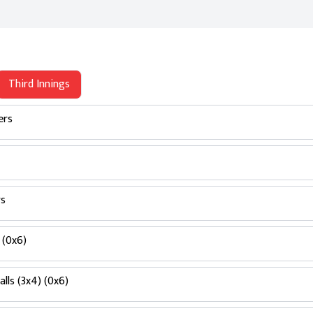
Third Innings
ers
rs
 (0x6)
alls (3x4) (0x6)