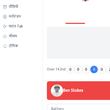
वीडियो
मनोरंजन
Summary
Info
Commentary
भारत Tak
मौसम
टॉपिक
Over 142nd
0
0
0
4
0
Ben Stokes
Batters