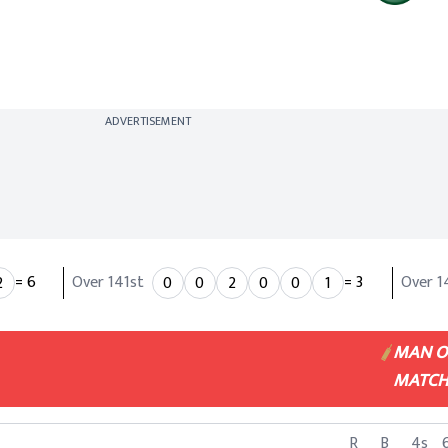
England drew with India
Scorecard
ADVERTISEMENT
= 6
Over 141st
= 3
Over 1
2
0
0
2
0
0
1
MAN O
MATC
R
B
4s