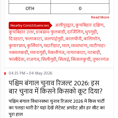
OTH
0
अलीपुरद्वार
,
कूचबिहार दक्षिण
,
Nearby Constituencies
कूचबिहार उत्तर
,
डाबग्राम-फुलबाड़ी
,
दार्जिलिंग
,
धुपगुड़ी
,
दिनहाटा
,
फलाकाटा
,
जलपाईगुड़ी
,
कालचीनी
,
कलिम्पोंग
,
कुमारग्राम
,
कुर्सियांग
,
मदारीहाट
,
माल
,
माथाभांगा
,
माटीगाड़ा-
नक्सलबाड़ी
,
मयनागुड़ी
,
मेकलीगंज
,
नागराकाटा
,
नटबाड़ी
,
फांसीदेवा
,
राजगंज
,
सिलीगुड़ी
,
सिताई
,
सितालकुची
,
तूफानगंज
04:35 PM • 04 May 2026
पश्चिम बंगाल चुनाव रिजल्ट 2026: इस
बार चुनाव में किसने किसको कूट दिया?
पश्चिम बंगाल विधानसभा चुनाव रिजल्ट 2026 में किस पार्टी
का पलड़ा भारी है? यहां देखें लेटेस्ट अपडेट और हर सीट का
पूरा हाल