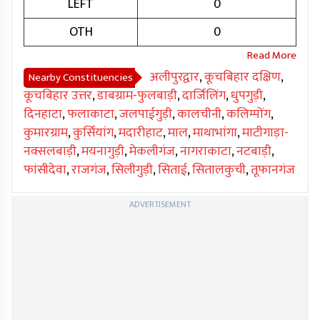
LEFT
0
OTH
0
अलीपुरद्वार
,
कूचबिहार दक्षिण
,
Nearby Constituencies
कूचबिहार उत्तर
,
डाबग्राम-फुलबाड़ी
,
दार्जिलिंग
,
धुपगुड़ी
,
दिनहाटा
,
फलाकाटा
,
जलपाईगुड़ी
,
कालचीनी
,
कलिम्पोंग
,
कुमारग्राम
,
कुर्सियांग
,
मदारीहाट
,
माल
,
माथाभांगा
,
माटीगाड़ा-
नक्सलबाड़ी
,
मयनागुड़ी
,
मेकलीगंज
,
नागराकाटा
,
नटबाड़ी
,
फांसीदेवा
,
राजगंज
,
सिलीगुड़ी
,
सिताई
,
सितालकुची
,
तूफानगंज
ADVERTISEMENT