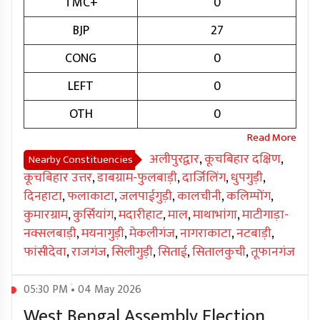
TMC+
0
BJP
27
CONG
0
LEFT
0
OTH
0
अलीपुरद्वार
,
कूचबिहार दक्षिण
,
Nearby Constituencies
कूचबिहार उत्तर
,
डाबग्राम-फुलबाड़ी
,
दार्जिलिंग
,
धुपगुड़ी
,
दिनहाटा
,
फलाकाटा
,
जलपाईगुड़ी
,
कालचीनी
,
कलिम्पोंग
,
कुमारग्राम
,
कुर्सियांग
,
मदारीहाट
,
माल
,
माथाभांगा
,
माटीगाड़ा-
नक्सलबाड़ी
,
मयनागुड़ी
,
मेकलीगंज
,
नागराकाटा
,
नटबाड़ी
,
फांसीदेवा
,
राजगंज
,
सिलीगुड़ी
,
सिताई
,
सितालकुची
,
तूफानगंज
05:30 PM • 04 May 2026
West Bengal Assembly Election