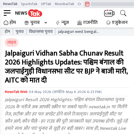
NewsTak
SportsTak
UPTak
MumbaiTak
CrimeTak
Lallantop
AstroTak
होम
चुनाव
न्यूज़
राजनीति
एजुकेशन
होम
चुनाव
विधानसभा चुनाव
jalpaiguri west bengal
vidhan sabha chunav result
लाइव
live updates wbaelb
Jalpaiguri Vidhan Sabha Chunav Result
2026 Highlights Updates: पश्चिम बंगाल की
जलपाईगुड़ी विधानसभा सीट पर BJP ने बाजी मारी,
AITC को मात दी
NewsTak Web
04 May 2026
(अपडेटेड:
May 6 2026 6:23 PM
)
Jalpaiguri Result 2026 Highlights: पश्चिम बंगाल विधानसभा चुनाव
2026 के नतीजे अब आपकी स्क्रीन पर सबसे पहले। newstak.in पर मिलेंगे
तेज, सटीक और हर पल अपडेट होने वाले रिजल्ट्स। जलपाईगुड़ी सीट पर
कौन आगे, कौन पीछे - हर राउंड की पूरी जानकारी यहां उपलब्ध होगी। जुड़े रहें
हमारे साथ और पाएं चुनाव से जुड़ी हर बड़ी खबर। साथ ही, Newstak Live