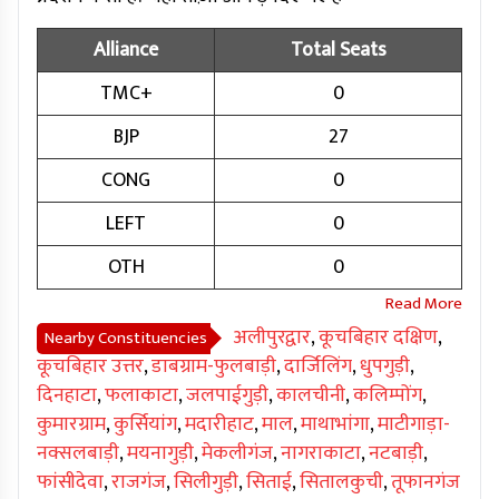
Alliance
Total Seats
TMC+
0
BJP
27
CONG
0
LEFT
0
OTH
0
अलीपुरद्वार
,
कूचबिहार दक्षिण
,
Nearby Constituencies
कूचबिहार उत्तर
,
डाबग्राम-फुलबाड़ी
,
दार्जिलिंग
,
धुपगुड़ी
,
दिनहाटा
,
फलाकाटा
,
जलपाईगुड़ी
,
कालचीनी
,
कलिम्पोंग
,
कुमारग्राम
,
कुर्सियांग
,
मदारीहाट
,
माल
,
माथाभांगा
,
माटीगाड़ा-
नक्सलबाड़ी
,
मयनागुड़ी
,
मेकलीगंज
,
नागराकाटा
,
नटबाड़ी
,
फांसीदेवा
,
राजगंज
,
सिलीगुड़ी
,
सिताई
,
सितालकुची
,
तूफानगंज