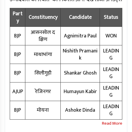
Part
Constituency
Candidate
Status
y
आसनसोल द
BJP
Agnimitra Paul
WON
क्षिण
Nishith Pramani
LEADIN
BJP
माथाभांगा
k
G
LEADIN
BJP
सिलीगुड़ी
Shankar Ghosh
G
LEADIN
AJUP
रेजिनगर
Humayun Kabir
G
LEADIN
BJP
मोयना
Ashoke Dinda
G