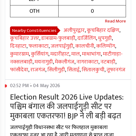
OTH
0
अलीपुरद्वार
,
कूचबिहार दक्षिण
,
Nearby Constituencies
कूचबिहार उत्तर
,
डाबग्राम-फुलबाड़ी
,
दार्जिलिंग
,
धुपगुड़ी
,
दिनहाटा
,
फलाकाटा
,
जलपाईगुड़ी
,
कालचीनी
,
कलिम्पोंग
,
कुमारग्राम
,
कुर्सियांग
,
मदारीहाट
,
माल
,
माथाभांगा
,
माटीगाड़ा-
नक्सलबाड़ी
,
मयनागुड़ी
,
मेकलीगंज
,
नागराकाटा
,
नटबाड़ी
,
फांसीदेवा
,
राजगंज
,
सिलीगुड़ी
,
सिताई
,
सितालकुची
,
तूफानगंज
02:52 PM • 04 May 2026
Election Result 2026 Live Updates:
पश्चिम बंगाल की जलपाईगुड़ी सीट पर
मुकाबला एकतरफा! BJP ने ली बड़ी बढ़त
जलपाईगुड़ी विधानसभा सीट पर फिलहाल मुकाबला
एकतरफा नजर आ रहा है. जारी मतगणना से प्राप्त ताजा