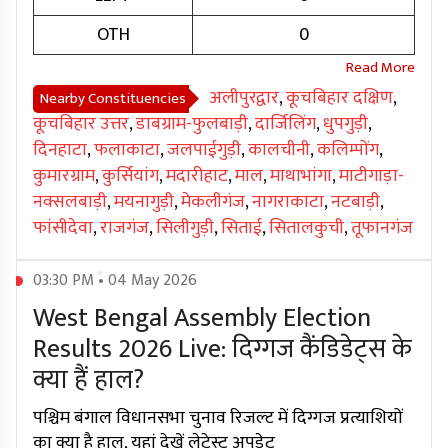
OTH
0
अलीपुरद्वार
,
कूचबिहार दक्षिण
,
Nearby Constituencies
कूचबिहार उत्तर
,
डाबग्राम-फुलबाड़ी
,
दार्जिलिंग
,
धुपगुड़ी
,
दिनहाटा
,
फलाकाटा
,
जलपाईगुड़ी
,
कालचीनी
,
कलिम्पोंग
,
कुमारग्राम
,
कुर्सियांग
,
मदारीहाट
,
माल
,
माथाभांगा
,
माटीगाड़ा-
नक्सलबाड़ी
,
मयनागुड़ी
,
मेकलीगंज
,
नागराकाटा
,
नटबाड़ी
,
फांसीदेवा
,
राजगंज
,
सिलीगुड़ी
,
सिताई
,
सितालकुची
,
तूफानगंज
03:30 PM • 04 May 2026
West Bengal Assembly Election
Results 2026 Live: दिग्गज कैंडिडेट्स के
क्या हैं हाल?
पश्चिम बंगाल विधानसभा चुनाव रिजल्ट में दिग्गज प्रत्याशियों
का क्या है हाल, यहां देखें लेटेस्ट अपडेट