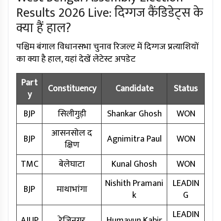
Results 2026 Live: दिग्गज कैंडिडेट्स के
क्या हैं हाल?
पश्चिम बंगाल विधानसभा चुनाव रिजल्ट में दिग्गज प्रत्याशियों
का क्या है हाल, यहां देखें लेटेस्ट अपडेट
Part
Constituency
Candidate
Status
y
BJP
सिलीगुड़ी
Shankar Ghosh
WON
आसनसोल द
BJP
Agnimitra Paul
WON
क्षिण
TMC
बेलेघाटा
Kunal Ghosh
WON
Nishith Pramani
LEADIN
BJP
माथाभांगा
k
G
LEADIN
AJUP
रेजिनगर
Humayun Kabir