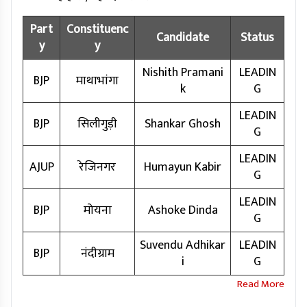
Part
Constituenc
Candidate
Status
y
y
Nishith Pramani
LEADIN
BJP
माथाभांगा
k
G
LEADIN
BJP
सिलीगुड़ी
Shankar Ghosh
G
LEADIN
AJUP
रेजिनगर
Humayun Kabir
G
LEADIN
BJP
मोयना
Ashoke Dinda
G
Suvendu Adhikar
LEADIN
BJP
नंदीग्राम
i
G