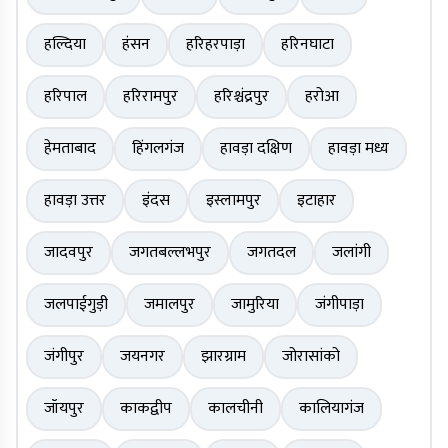
हल्दिया
हंसन
हरिहरपाड़ा
हरिनघाटा
हरिपाल
हरिरामपुर
हरिश्चंद्रपुर
हरोआ
हेमताबाद
हिंगलगंज
हावड़ा दक्षिण
हावड़ा मध्य
हावड़ा उत्तर
इंदस
इस्लामपुर
इटाहार
जादवपुर
जगतबल्लभपुर
जगतदल
जलांगी
जलपाईगुड़ी
जमालपुर
जामुरिया
जंगीपाड़ा
जंगीपुर
जयनगर
झारग्राम
जोरासांको
जॉयपुर
काकद्वीप
कालचीनी
कालियागंज