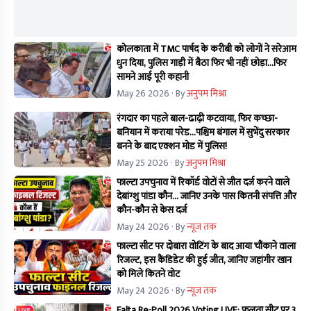
कोलकाता में TMC पार्षद के करीबी को लोगों ने सरेआम
धुन दिया, पुलिस गाड़ी में बैठा फिर भी नहीं छोड़ा...फिर
सामने आई पूरी कहानी
May 26 2026
· By
अनुपम मिश्रा
रंगदार का पहले बाल-ढाढ़ी कटवाया, फिर कच्छा-
बनियान में कराया परेड...पश्चिम बंगाल में सुभेंदु सरकार
बनने के बाद एक्शन मोड में पुलिस!
May 25 2026
· By
अनुपम मिश्रा
फाल्टा उपचुनाव में रिकॉर्ड वोटों से जीत दर्ज करने वाले
देबांग्शु पांडा कौन… जानिए उनके पास कितनी संपत्ति और
कौन-कौन से केस दर्ज
May 24 2026
· By
न्यूज तक
फाल्टा सीट पर दोबारा वोटिंग के बाद आया चौंकाने वाला
रिजल्ट, इस कैंडिडेट की हुई जीत, जानिए जहांगीर खान
को मिले कितने वोट
May 24 2026
· By
न्यूज तक
Falta Re-Poll 2026 Voting LIVE: फलता सीट पर 3