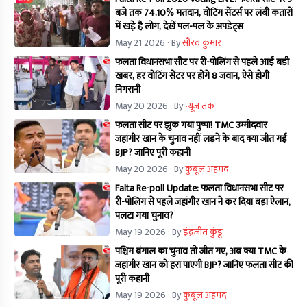
बजे तक 74.10% मतदान, वोटिंग सेंटर्स पर लंबी कतारों
में खड़े है लोग, देखें पल-पल के अपडेट्स
May 21 2026
· By
सौरव कुमार
फलता विधानसभा सीट पर री-पोलिंग से पहले आई बड़ी
खबर, हर वोटिंग सेंटर पर होंगे 8 जवान, ऐसे होगी
निगरानी
May 20 2026
· By
न्यूज तक
फलता सीट पर झुक गया पुष्पा! TMC उम्मीदवार
जहांगीर खान के चुनाव नहीं लड़ने के बाद क्या जीत गई
BJP? जानिए पूरी कहानी
May 20 2026
· By
कुबूल अहमद
Falta Re-poll Update: फलता विधानसभा सीट पर
री-पोलिंग से पहले जहांगीर खान ने कर दिया बड़ा ऐलान,
पलटा गया चुनाव?
May 19 2026
· By
इंद्रजीत कुंडू
पश्चिम बंगाल का चुनाव तो जीत गए, अब क्या TMC के
जहांगीर खान को हरा पाएगी BJP? जानिए फलता सीट की
पूरी कहानी
May 19 2026
· By
कुबूल अहमद