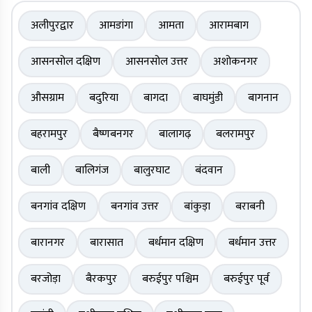
अलीपुरद्वार
आमडांगा
आमता
आरामबाग
आसनसोल दक्षिण
आसनसोल उत्तर
अशोकनगर
औसग्राम
बदुरिया
बागदा
बाघमुंडी
बागनान
बहरामपुर
बैष्णबनगर
बालागढ़
बलरामपुर
बाली
बालिगंज
बालुरघाट
बंदवान
बनगांव दक्षिण
बनगांव उत्तर
बांकुड़ा
बराबनी
बारानगर
बारासात
बर्धमान दक्षिण
बर्धमान उत्तर
बरजोड़ा
बैरकपुर
बरुईपुर पश्चिम
बरुईपुर पूर्व