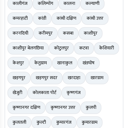
कालीगंज
कलिम्पोंग
कालना
कल्याणी
कमरहाटी
कांडी
कांथी दक्षिण
कांथी उत्तर
करनदिघी
करीमपुर
कसबा
काशीपुर
काशीपुर बेलगछिया
कोटुलपुर
कटवा
केशियारी
केशपुर
केतुग्राम
खानाकुल
खंडघोष
खड़गपुर
खड़गपुर सदर
खरदाहा
खारग्राम
खेजुरी
कोलकाता पोर्ट
कृष्णगंज
कृष्णानगर दक्षिण
कृष्णानगर उत्तर
कुलपी
कुलतली
कुल्टी
कुमारगंज
कुमारग्राम