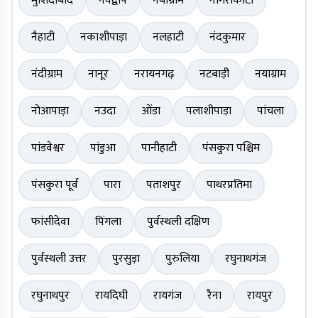
मुर्शिदाबाद
नवद्वीप
नबाग्राम
नागराकाटा
नैहाटी
नकाशीपाड़ा
नलहाटी
नंदकुमार
नंदीग्राम
नानूर
नरायनगढ़
नटबाड़ी
नयाग्राम
नोआपाड़ा
नउदा
ओंडा
पलाशीपाड़ा
पांचला
पांडवेश्वर
पांडुआ
पानीहाटी
पंसकुरा पश्चिम
पंसकुरा पूर्व
पारा
पताशपुर
पाथरप्रतिमा
फांसीदेवा
पिंगला
पुर्वस्थली दक्षिण
पुर्वस्थली उत्तर
पुरसुड़ा
पुरुलिया
रघुनाथगंज
रघुनाथपुर
रायदिघी
रायगंज
रैना
रायपुर