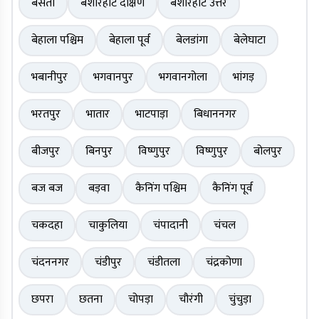
बसंती
बशीरहाट दक्षिण
बशीरहाट उत्तर
बेहाला पश्चिम
बेहाला पूर्व
बेलडांगा
बेलेघाटा
भबानीपुर
भगवानपुर
भगवानगोला
भांगड़
भरतपुर
भातार
भाटपाड़ा
बिधाननगर
बीजपुर
बिनपुर
विष्णुपुर
विष्णुपुर
बोलपुर
बज बज
बड़वा
कैनिंग पश्चिम
कैनिंग पूर्व
चकदहा
चाकुलिया
चंपादानी
चंचल
चंदननगर
चंडीपुर
चंडीतला
चंद्रकोणा
छपरा
छतना
चोपड़ा
चौरंगी
चुंचुड़ा