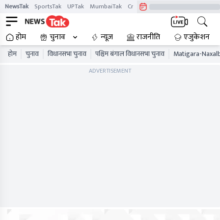
NewsTak
SportsTak
UPTak
MumbaiTak
CrimeTak
Lallantop
AstroTak
होम
चुनाव
न्यूज़
राजनीति
एजुकेशन
होम
चुनाव
विधानसभा चुनाव
पश्चिम बंगाल विधानसभा चुनाव
Matigara-Naxalba
ADVERTISEMENT