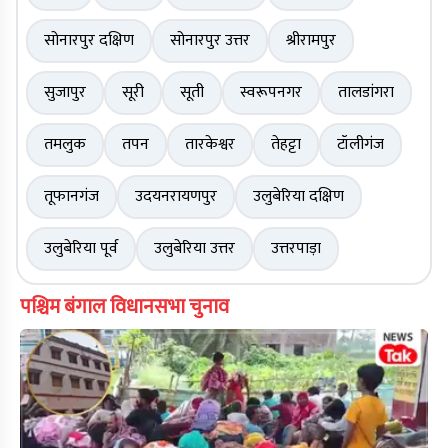
सोनारपुर दक्षिण
सोनारपुर उत्तर
श्रीरामपुर
सुजापुर
सूरी
सूती
स्वरूपनगर
तालडांगरा
तमलुक
तपन
तारकेश्वर
तेहट्टा
टॉलीगंज
तूफानगंज
उदयनरायणपुर
उलुबेरिया दक्षिण
उलुबेरिया पूर्व
उलुबेरिया उत्तर
उत्तरपाड़ा
पश्चिम बंगाल विधानसभा चुनाव