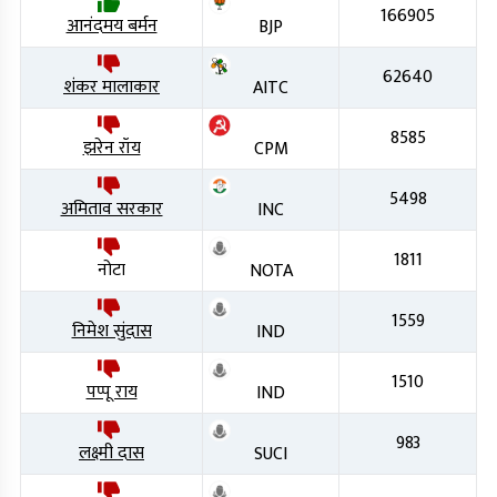
166905
आनंदमय बर्मन
BJP
62640
शंकर मालाकार
AITC
8585
झरेन रॉय
CPM
5498
अमिताव सरकार
INC
1811
नोटा
NOTA
1559
निमेश सुंदास
IND
1510
पप्पू राय
IND
983
लक्ष्मी दास
SUCI