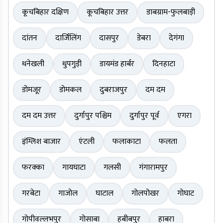
कूचबिहार दक्षिण
कूचबिहार उत्तर
डाबग्राम-फुलबाड़ी
दांतन
दार्जिलिंग
दासपुर
डेबरा
देगंगा
धनेखली
धुपगुड़ी
डायमंड हार्बर
दिनहाटा
डोमजूर
डोमकल
दुबराजपुर
दम दम
दम दम उत्तर
दुर्गापुर पश्चिम
दुर्गापुर पूर्व
एगरा
इंग्लिश बाजार
एंटली
फलाकाटा
फलता
फरक्का
गायघाटा
गलसी
गंगारामपुर
गरबेटा
गाजोल
घाटाल
गोलपोखर
गोघाट
गोपीवल्लभपुर
गोसाबा
हबीबपुर
हाबरा