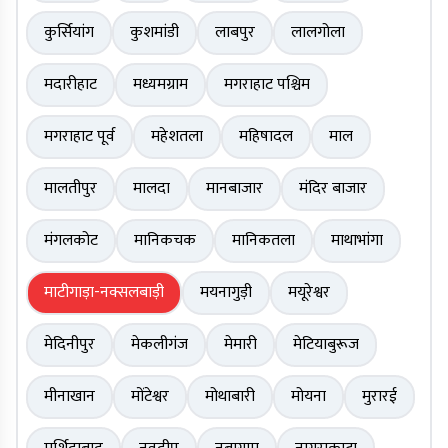
कुर्सियांग
कुशमांडी
लाबपुर
लालगोला
मदारीहाट
मध्यमग्राम
मगराहाट पश्चिम
मगराहाट पूर्व
महेशतला
महिषादल
माल
मालतीपुर
मालदा
मानबाजार
मंदिर बाजार
मंगलकोट
मानिकचक
मानिकतला
माथाभांगा
माटीगाड़ा-नक्सलबाड़ी
मयनागुड़ी
मयूरेश्वर
मेदिनीपुर
मेकलीगंज
मेमारी
मेटियाबुरूज
मीनाखान
मोंटेश्वर
मोथाबारी
मोयना
मुरारई