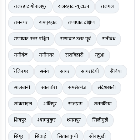
राजरहाट गोपालपुर
राजरहाट न्यू टाउन
राजगंज
रामनगर
रामपुरहाट
राणाघाट दक्षिण
राणाघाट उत्तर पश्चिम
राणाघाट उत्तर पूर्व
रानीबंध
रानीगंज
रानीनगर
रासबिहारी
रतुआ
रेजिनगर
सबंग
सागर
सागरदिघी
सैंथिया
सालबोनी
सालतोरा
समसेरगंज
संदेशखली
सांकराइल
शांतिपुर
सप्तग्राम
सतगछिया
शिवपुर
श्यामपुकुर
श्यामपुर
सिलीगुड़ी
सिंगूर
सिताई
सितालकुची
सोनामुखी