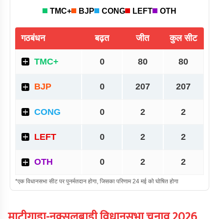
माटीगाड़ा-नक्सलबाड़ी
विधानसभा चुनाव
2026