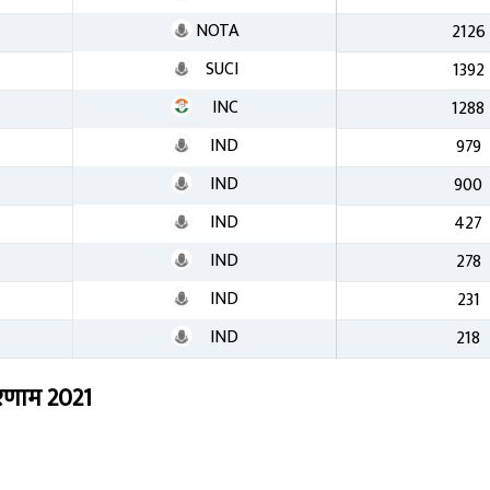
NOTA
2126
SUCI
1392
INC
1288
IND
979
IND
900
IND
427
IND
278
IND
231
IND
218
रिणाम
2021