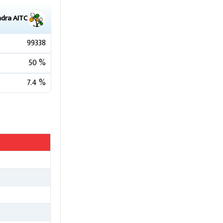
ndra
AITC
99338
50
%
7.4
%