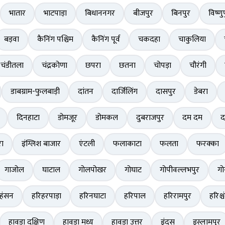
भातार
भाटपाड़ा
बिधाननगर
बीजपुर
बिनपुर
विष्णु
बड़वा
कैनिंग पश्चिम
कैनिंग पूर्व
चकदहा
चाकुलिया
चंडीतला
चंद्रकोणा
छपरा
छतना
चोपड़ा
चौरंगी
डाबग्राम-फुलबाड़ी
दांतन
दार्जिलिंग
दासपुर
डेबरा
दिनहाटा
डोमजूर
डोमकल
दुबराजपुर
दम दम
द
ा
इंग्लिश बाजार
एंटली
फलाकाटा
फलता
फरक्का
गाजोल
घाटाल
गोलपोखर
गोघाट
गोपीवल्लभपुर
गो
हंसन
हरिहरपाड़ा
हरिनघाटा
हरिपाल
हरिरामपुर
हरिश्चं
हावड़ा दक्षिण
हावड़ा मध्य
हावड़ा उत्तर
इंदस
इस्लामपुर