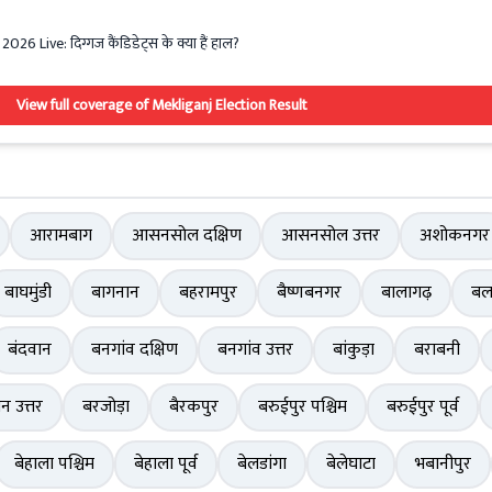
 Live: दिग्गज कैंडिडेट्स के क्या हैं हाल?
View full coverage of Mekliganj Election Result
आरामबाग
आसनसोल दक्षिण
आसनसोल उत्तर
अशोकनगर
बाघमुंडी
बागनान
बहरामपुर
बैष्णबनगर
बालागढ़
बल
बंदवान
बनगांव दक्षिण
बनगांव उत्तर
बांकुड़ा
बराबनी
ान उत्तर
बरजोड़ा
बैरकपुर
बरुईपुर पश्चिम
बरुईपुर पूर्व
बेहाला पश्चिम
बेहाला पूर्व
बेलडांगा
बेलेघाटा
भबानीपुर