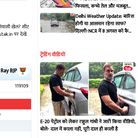
फिसला, कच्चे तेल और मजबूत
डॉलर से दबाव, पूरी डिटेल
Delhi Weather Update: बारिश
होगी या आसमान रहेगा साफ?
 सियासी खेल? सीट
दिल्ली-NCR में 8 अगस्त को कैसा
k.in पर देखें.
रहेगा मौसम, IMD ने जारी किया
पूर्वानुमान
ट्रेंडिंग वीडियो
 Ray
BJP
119109
9
E-20 पेट्रोल को लेकर राहुल गांधी ने जारी किया वीडियो,
5
बोले- दाल में काला नहीं, पूरी दाल ही काली है