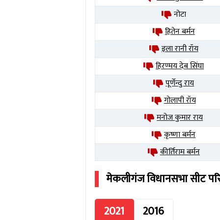
नोटा
हितेन बर्मन
इला रानी रॉय
हिरण्मय देब सिंघा
पूर्णेन्दु राय
गोलापी रॉय
मनोज कुमार राय
कृष्णा बर्मन
कीर्तिराम बर्मन
मेकलीगंज
विधानसभा सीट प
2021
2016