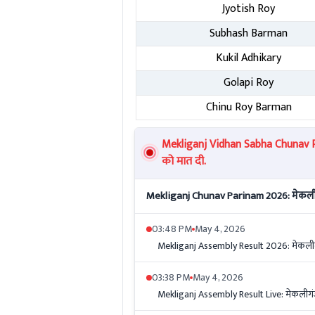
Jyotish Roy
Subhash Barman
Kukil Adhikary
Golapi Roy
Chinu Roy Barman
Mekliganj Vidhan Sabha Chunav Re
को मात दी.
Mekliganj Chunav Parinam 2026: मेकलीगं
03:48 PM
May 4, 2026
Mekliganj Assembly Result 2026: मेकलीगं
03:38 PM
May 4, 2026
Mekliganj Assembly Result Live: मेकलीगंज स