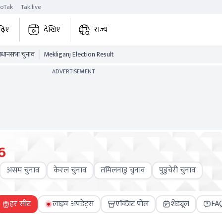
roTak
Tak.live
ढ़िए
देखिए
राज्य
विधानसभा चुनाव
Mekliganj Election Result
ADVERTISEMENT
6
असम चुनाव
केरल चुनाव
तमिलनाडु चुनाव
पुडुचेरी चुनाव
हर सीट
लाइव अपडेट्स
एक्जिट पोल
शेड्यूल
FA