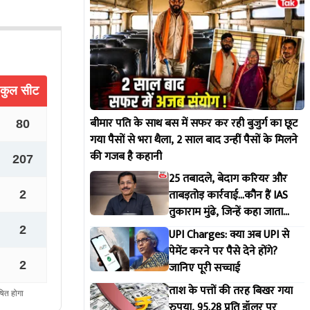
बीमार पति के साथ बस में सफर कर रही बुजुर्ग का छूट
गया पैसों से भरा थैला, 2 साल बाद उन्हीं पैसों के मिलने
की गजब है कहानी
25 तबादले, बेदाग करियर और
ताबड़तोड़ कार्रवाई...कौन हैं IAS
तुकाराम मुंढे, जिन्हें कहा जाता
महाराष्ट्र FDA का 'सिंघम'
UPI Charges: क्या अब UPI से
पेमेंट करने पर पैसे देने होंगे?
जानिए पूरी सच्चाई
ताश के पत्तों की तरह बिखर गया
रुपया, 95.28 प्रति डॉलर पर