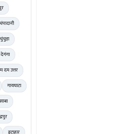
पुर
चंपादानी
चुंचुड़ा
देगंगा
म दम उत्तर
गायघाटा
साबा
द्रपुर
इटाहार