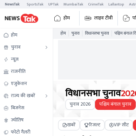
NewsTak
SportsTak
UPTak
MumbaiTak
CrimeTak
Lallantop
Ast
होम
लाइव टीवी
प
होम
चुनाव
विधानसभा चुनाव
पश्चिम बंगाल 
होम
चुनाव
न्यूज़
राजनीति
एजुकेशन
विधानसभा चुनाव
202
राज्य की खबरें
चुनाव 2026
पश्चिम बंगाल चुनाव
बिजनेस
ज्योतिष
खबरें
रिजल्ट
VIP सीट
फोटो गैलरी