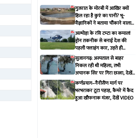
गुजरात के मोरबी में आखिर क्यों
हिल रहा है कुएं का पानी? भू-
वैज्ञानिकों ने बताया चौंकाने वाला
सच
अल्मोड़ा के रवि टम्टा का कमाल!
ड्रोन तकनीक से बनाई देश की
पहली फ्लाइंग कार, उड़ते ही
वायरल हुआ वीडियो
सुजानगढ़: अस्पताल से बाहर
निकल रही थी महिला, तभी
अचानक सिर पर गिरा छज्जा, देखें
VIDEO
कर्णप्रयाग–नैनीसैंण मार्ग पर
भरभराकर टूटा पहाड़, कैमरे में कैद
हुआ खौफनाक मंजर, देंखें VIDEO