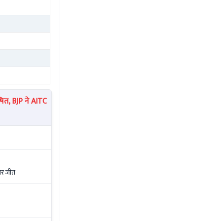
त, BJP ने AITC
ार जीत