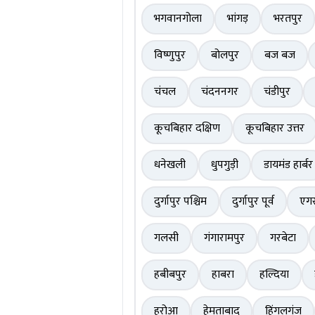
भगवानगोला
भांगड़
भरतपुर
विष्णुपुर
बोलपुर
बज बज
चंचल
चंदननगर
चंडीपुर
कूचबिहार दक्षिण
कूचबिहार उत्तर
धनेखली
धुपगुड़ी
डायमंड हार्बर
दुर्गापुर पश्चिम
दुर्गापुर पूर्व
एगर
गलसी
गंगारामपुर
गरबेटा
हबीबपुर
हाबरा
हल्दिया
हरोआ
हेमताबाद
हिंगलगंज