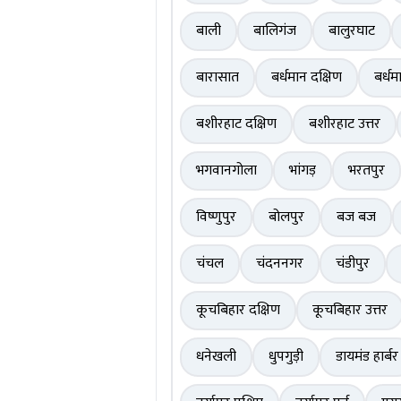
बाली
बालिगंज
बालुरघाट
बारासात
बर्धमान दक्षिण
बर्धम
बशीरहाट दक्षिण
बशीरहाट उत्तर
भगवानगोला
भांगड़
भरतपुर
विष्णुपुर
बोलपुर
बज बज
चंचल
चंदननगर
चंडीपुर
कूचबिहार दक्षिण
कूचबिहार उत्तर
धनेखली
धुपगुड़ी
डायमंड हार्बर