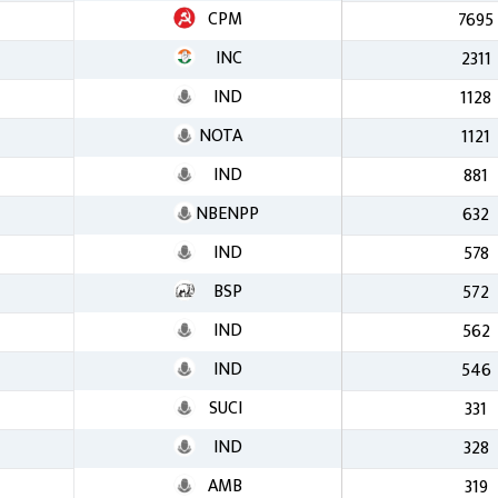
CPM
7695
INC
2311
IND
1128
NOTA
1121
IND
881
NBENPP
632
IND
578
BSP
572
IND
562
IND
546
SUCI
331
IND
328
AMB
319