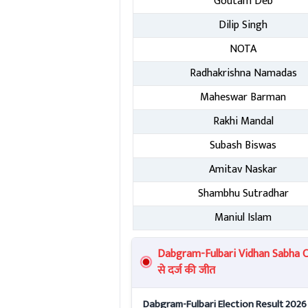
Goutam Deb
Dilip Singh
NOTA
Radhakrishna Namadas
Maheswar Barman
Rakhi Mandal
Subash Biswas
Amitav Naskar
Shambhu Sutradhar
Maniul Islam
Dabgram-Fulbari Vidhan Sabha Chu
से दर्ज की जीत
Dabgram-Fulbari Election Result 2026 Liv