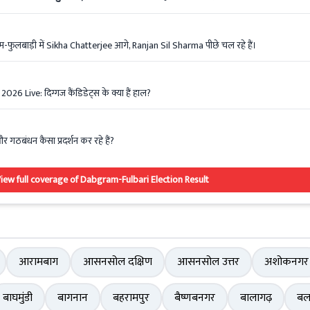
-फुलबाड़ी में Sikha Chatterjee आगे, Ranjan Sil Sharma पीछे चल रहे हैं।
 Live: दिग्गज कैंडिडेट्स के क्या हैं हाल?
ां और गठबंधन कैसा प्रदर्शन कर रहे हैं?
iew full coverage of Dabgram-Fulbari Election Result
आरामबाग
आसनसोल दक्षिण
आसनसोल उत्तर
अशोकनगर
बाघमुंडी
बागनान
बहरामपुर
बैष्णबनगर
बालागढ़
बल