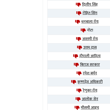
दिलीप सिंह
रोहित सिंग
धनबाला रॉय
नोटा
अस्तमी रॉय
उत्तम दास
दीपाली आदित्य
बिराज सरकार
रमेश बर्मन
कृष्णदेव अधिकारी
रेणुका रॉय
आलोक सेन
मौसमी आइच