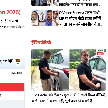
मिथिलेश तिवारी ने किया बड़ा
इंतजाम
ion
2026
)
C-Voter Survey: राहुल गांधी,
CJP या पीएम मोदी ताजा सर्वे में
हा है सियासी
जनता का सबसे लोकप्रिय नेता
 केवल newstak.in
कौन?
ट्रेंडिंग वीडियो
rjee
BJP
166300
E-20 पेट्रोल को लेकर राहुल गांधी ने जारी किया वीडियो,
0
बोले- दाल में काला नहीं, पूरी दाल ही काली है
5