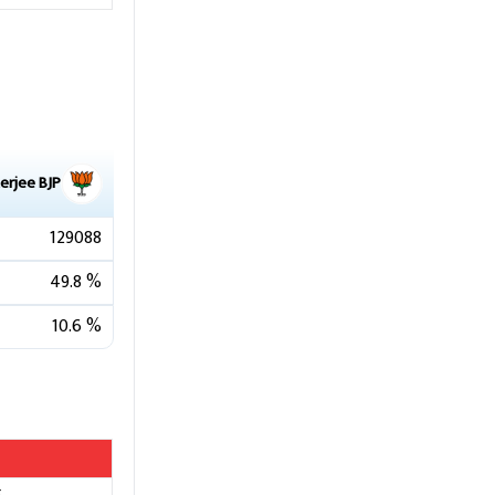
erjee
BJP
129088
49.8
%
10.6
%