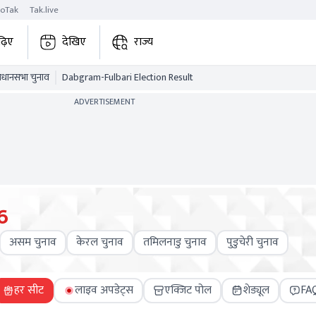
roTak
Tak.live
ढ़िए
देखिए
राज्य
विधानसभा चुनाव
Dabgram-Fulbari Election Result
ADVERTISEMENT
6
असम चुनाव
केरल चुनाव
तमिलनाडु चुनाव
पुडुचेरी चुनाव
हर सीट
लाइव अपडेट्स
एक्जिट पोल
शेड्यूल
FA