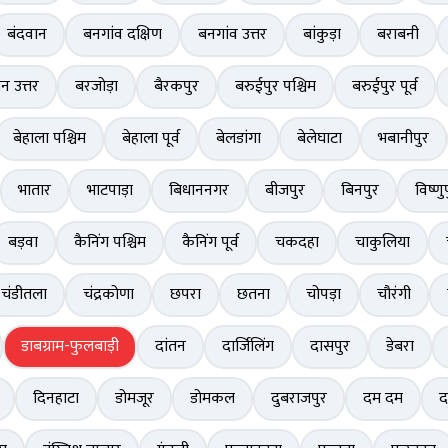
बंदवान
बनगांव दक्षिण
बनगांव उत्तर
बांकुड़ा
बराबनी
ान उत्तर
बरजोड़ा
बैरकपुर
बरुईपुर पश्चिम
बरुईपुर पूर्व
बेहाला पश्चिम
बेहाला पूर्व
बेलडांगा
बेलेघाटा
भबानीपुर
भातार
भाटपाड़ा
बिधाननगर
बीजपुर
बिनपुर
विष्णु
बड़वा
कैनिंग पश्चिम
कैनिंग पूर्व
चकदहा
चाकुलिया
चंडीतला
चंद्रकोणा
छपरा
छतना
चोपड़ा
चौरंगी
डाबग्राम-फुलबाड़ी
दांतन
दार्जिलिंग
दासपुर
डेबरा
दिनहाटा
डोमजूर
डोमकल
दुबराजपुर
दम दम
द