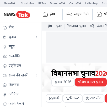
NewsTak
SportsTak
UPTak
MumbaiTak
CrimeTak
Lallantop
Ast
होम
लाइव टीवी
प
होम
चुनाव
विधानसभा चुनाव
पश्चिम बंगाल 
होम
चुनाव
न्यूज़
राजनीति
एजुकेशन
विधानसभा चुनाव
202
राज्य की खबरें
चुनाव 2026
पश्चिम बंगाल चुनाव
बिजनेस
ज्योतिष
खबरें
रिजल्ट
VIP सीट
फोटो गैलरी