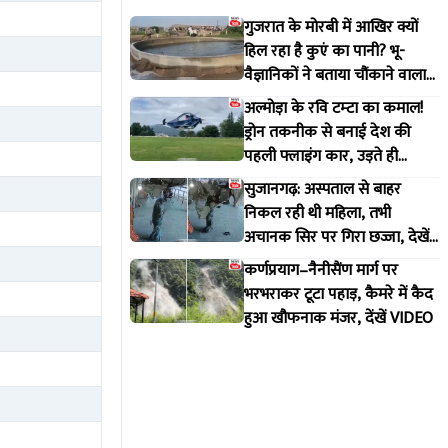
गुजरात के मोरबी में आखिर क्यों
हिल रहा है कुएं का पानी? भू-
वैज्ञानिकों ने बताया चौंकाने वाला
सच
अल्मोड़ा के रवि टम्टा का कमाल!
ड्रोन तकनीक से बनाई देश की
पहली फ्लाइंग कार, उड़ते ही
वायरल हुआ वीडियो
सुजानगढ़: अस्पताल से बाहर
निकल रही थी महिला, तभी
अचानक सिर पर गिरा छज्जा, देखें
VIDEO
कर्णप्रयाग–नैनीसैंण मार्ग पर
भरभराकर टूटा पहाड़, कैमरे में कैद
हुआ खौफनाक मंजर, देंखें VIDEO