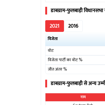
डाबग्राम-फुलबाड़ी
विधानसभा 
2021
2016
विजेता
वोट
विजेता पार्टी का वोट %
जीत अंतर %
डाबग्राम-फुलबाड़ी
से अन्य उम्
नाम