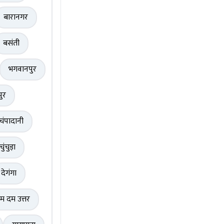
बारानगर
बसंती
भगवानपुर
पुर
चंपादानी
चुंचुड़ा
देगंगा
म दम उत्तर