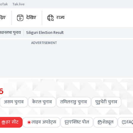
roTak
Tak.live
ढ़िए
देखिए
राज्य
विधानसभा चुनाव
Siliguri Election Result
ADVERTISEMENT
6
असम चुनाव
केरल चुनाव
तमिलनाडु चुनाव
पुडुचेरी चुनाव
हर सीट
लाइव अपडेट्स
एक्जिट पोल
शेड्यूल
FA