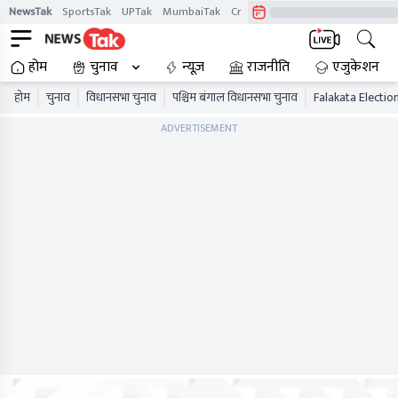
NewsTak
SportsTak
UPTak
MumbaiTak
CrimeTak
Lallantop
AstroTak
होम
चुनाव
न्यूज़
राजनीति
एजुकेशन
होम
चुनाव
विधानसभा चुनाव
पश्चिम बंगाल विधानसभा चुनाव
Falakata Electio
ADVERTISEMENT