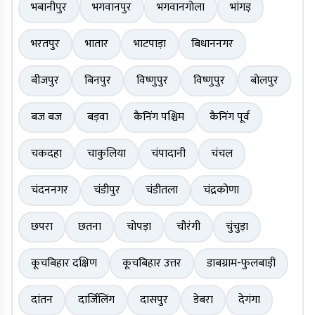
भबानीपुर
भगवानपुर
भगवानगोला
भांगड़
भरतपुर
भातार
भाटपाड़ा
बिधाननगर
बीजपुर
बिनपुर
विष्णुपुर
विष्णुपुर
बोलपुर
बज बज
बड़वा
कैनिंग पश्चिम
कैनिंग पूर्व
चकदहा
चाकुलिया
चंपादानी
चंचल
चंदननगर
चंडीपुर
चंडीतला
चंद्रकोणा
छपरा
छतना
चोपड़ा
चौरंगी
चुंचुड़ा
कूचबिहार दक्षिण
कूचबिहार उत्तर
डाबग्राम-फुलबाड़ी
दांतन
दार्जिलिंग
दासपुर
डेबरा
देगंगा