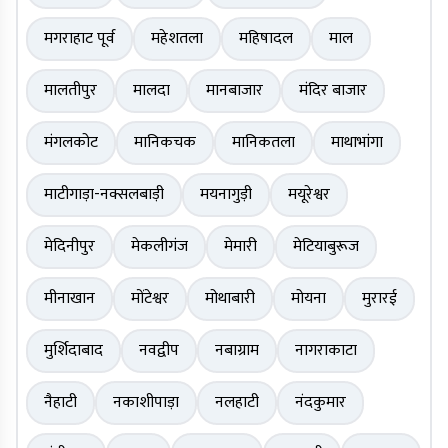
मगराहाट पूर्व
महेशतला
महिषादल
माल
मालतीपुर
मालदा
मानबाजार
मंदिर बाजार
मंगलकोट
मानिकचक
मानिकतला
माथाभांगा
माटीगाड़ा-नक्सलबाड़ी
मयनागुड़ी
मयूरेश्वर
मेदिनीपुर
मेकलीगंज
मेमारी
मेटियाबुरूज
मीनाखान
मोंटेश्वर
मोथाबारी
मोयना
मुरारई
मुर्शिदाबाद
नवद्वीप
नबाग्राम
नागराकाटा
नैहाटी
नकाशीपाड़ा
नलहाटी
नंदकुमार