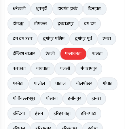
धनेखली
धुपगुड़ी
डायमंड हार्बर
दिनहाटा
डोमजूर
डोमकल
दुबराजपुर
दम दम
दम दम उत्तर
दुर्गापुर पश्चिम
दुर्गापुर पूर्व
एगरा
इंग्लिश बाजार
एंटली
फलाकाटा
फलता
फरक्का
गायघाटा
गलसी
गंगारामपुर
गरबेटा
गाजोल
घाटाल
गोलपोखर
गोघाट
गोपीवल्लभपुर
गोसाबा
हबीबपुर
हाबरा
हल्दिया
हंसन
हरिहरपाड़ा
हरिनघाटा
हरिपाल
हरिरामपुर
हरिश्चंद्रपुर
हरोआ