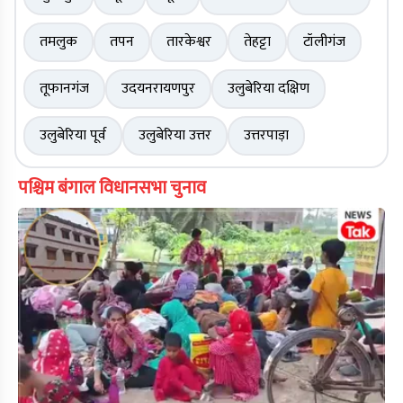
तमलुक
तपन
तारकेश्वर
तेहट्टा
टॉलीगंज
तूफानगंज
उदयनरायणपुर
उलुबेरिया दक्षिण
उलुबेरिया पूर्व
उलुबेरिया उत्तर
उत्तरपाड़ा
पश्चिम बंगाल विधानसभा चुनाव