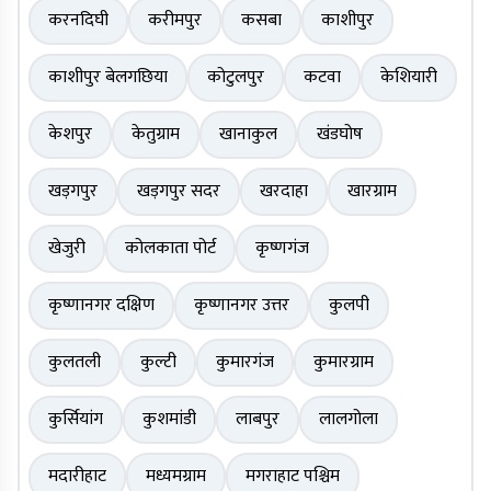
करनदिघी
करीमपुर
कसबा
काशीपुर
काशीपुर बेलगछिया
कोटुलपुर
कटवा
केशियारी
केशपुर
केतुग्राम
खानाकुल
खंडघोष
खड़गपुर
खड़गपुर सदर
खरदाहा
खारग्राम
खेजुरी
कोलकाता पोर्ट
कृष्णगंज
कृष्णानगर दक्षिण
कृष्णानगर उत्तर
कुलपी
कुलतली
कुल्टी
कुमारगंज
कुमारग्राम
कुर्सियांग
कुशमांडी
लाबपुर
लालगोला
मदारीहाट
मध्यमग्राम
मगराहाट पश्चिम