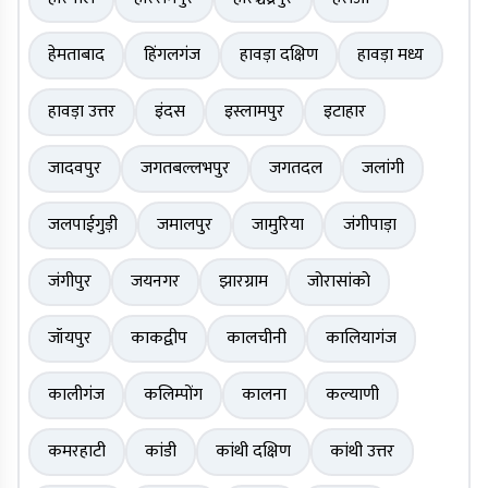
हेमताबाद
हिंगलगंज
हावड़ा दक्षिण
हावड़ा मध्य
हावड़ा उत्तर
इंदस
इस्लामपुर
इटाहार
जादवपुर
जगतबल्लभपुर
जगतदल
जलांगी
जलपाईगुड़ी
जमालपुर
जामुरिया
जंगीपाड़ा
जंगीपुर
जयनगर
झारग्राम
जोरासांको
जॉयपुर
काकद्वीप
कालचीनी
कालियागंज
कालीगंज
कलिम्पोंग
कालना
कल्याणी
कमरहाटी
कांडी
कांथी दक्षिण
कांथी उत्तर