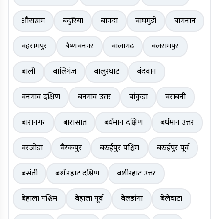
औसग्राम
बदुरिया
बागदा
बाघमुंडी
बागनान
बहरामपुर
बैष्णबनगर
बालागढ़
बलरामपुर
बाली
बालिगंज
बालुरघाट
बंदवान
बनगांव दक्षिण
बनगांव उत्तर
बांकुड़ा
बराबनी
बारानगर
बारासात
बर्धमान दक्षिण
बर्धमान उत्तर
बरजोड़ा
बैरकपुर
बरुईपुर पश्चिम
बरुईपुर पूर्व
बसंती
बशीरहाट दक्षिण
बशीरहाट उत्तर
बेहाला पश्चिम
बेहाला पूर्व
बेलडांगा
बेलेघाटा