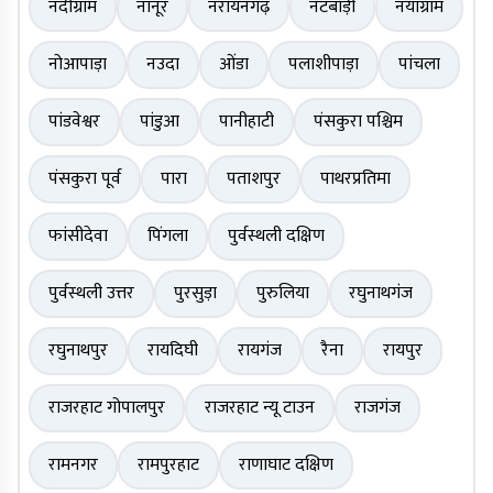
नंदीग्राम
नानूर
नरायनगढ़
नटबाड़ी
नयाग्राम
नोआपाड़ा
नउदा
ओंडा
पलाशीपाड़ा
पांचला
पांडवेश्वर
पांडुआ
पानीहाटी
पंसकुरा पश्चिम
पंसकुरा पूर्व
पारा
पताशपुर
पाथरप्रतिमा
फांसीदेवा
पिंगला
पुर्वस्थली दक्षिण
पुर्वस्थली उत्तर
पुरसुड़ा
पुरुलिया
रघुनाथगंज
रघुनाथपुर
रायदिघी
रायगंज
रैना
रायपुर
राजरहाट गोपालपुर
राजरहाट न्यू टाउन
राजगंज
रामनगर
रामपुरहाट
राणाघाट दक्षिण