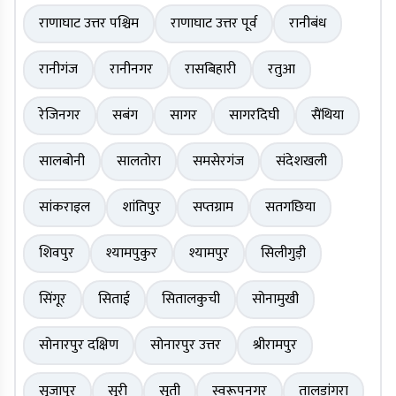
राणाघाट उत्तर पश्चिम
राणाघाट उत्तर पूर्व
रानीबंध
रानीगंज
रानीनगर
रासबिहारी
रतुआ
रेजिनगर
सबंग
सागर
सागरदिघी
सैंथिया
सालबोनी
सालतोरा
समसेरगंज
संदेशखली
सांकराइल
शांतिपुर
सप्तग्राम
सतगछिया
शिवपुर
श्यामपुकुर
श्यामपुर
सिलीगुड़ी
सिंगूर
सिताई
सितालकुची
सोनामुखी
सोनारपुर दक्षिण
सोनारपुर उत्तर
श्रीरामपुर
सुजापुर
सूरी
सूती
स्वरूपनगर
तालडांगरा