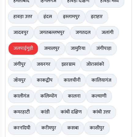
हेमताबाद
हिंगलगंज
हावड़ा दक्षिण
हावड़ा मध्य
हावड़ा उत्तर
इंदस
इस्लामपुर
इटाहार
जादवपुर
जगतबल्लभपुर
जगतदल
जलांगी
जलपाईगुड़ी
जमालपुर
जामुरिया
जंगीपाड़ा
जंगीपुर
जयनगर
झारग्राम
जोरासांको
जॉयपुर
काकद्वीप
कालचीनी
कालियागंज
कालीगंज
कलिम्पोंग
कालना
कल्याणी
कमरहाटी
कांडी
कांथी दक्षिण
कांथी उत्तर
करनदिघी
करीमपुर
कसबा
काशीपुर