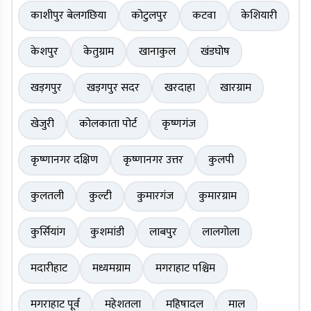
काशीपुर बेलगछिया
कोटुलपुर
कटवा
केशियारी
केशपुर
केतुग्राम
खानाकुल
खंडघोष
खड़गपुर
खड़गपुर सदर
खरदाहा
खारग्राम
खेजुरी
कोलकाता पोर्ट
कृष्णगंज
कृष्णानगर दक्षिण
कृष्णानगर उत्तर
कुलपी
कुलतली
कुल्टी
कुमारगंज
कुमारग्राम
कुर्सियांग
कुशमांडी
लाबपुर
लालगोला
मदारीहाट
मध्यमग्राम
मगराहाट पश्चिम
मगराहाट पूर्व
महेशतला
महिषादल
माल