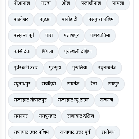
नोआपाड़ा
नउदा
ओंडा
पलाशीपाड़ा
पांचला
पांडवेश्वर
पांडुआ
पानीहाटी
पंसकुरा पश्चिम
पंसकुरा पूर्व
पारा
पताशपुर
पाथरप्रतिमा
फांसीदेवा
पिंगला
पुर्वस्थली दक्षिण
पुर्वस्थली उत्तर
पुरसुड़ा
पुरुलिया
रघुनाथगंज
रघुनाथपुर
रायदिघी
रायगंज
रैना
रायपुर
राजरहाट गोपालपुर
राजरहाट न्यू टाउन
राजगंज
रामनगर
रामपुरहाट
राणाघाट दक्षिण
राणाघाट उत्तर पश्चिम
राणाघाट उत्तर पूर्व
रानीबंध