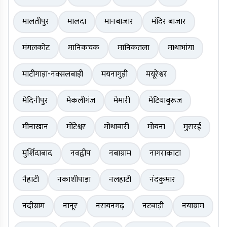
मालतीपुर
मालदा
मानबाजार
मंदिर बाजार
मंगलकोट
मानिकचक
मानिकतला
माथाभांगा
माटीगाड़ा-नक्सलबाड़ी
मयनागुड़ी
मयूरेश्वर
मेदिनीपुर
मेकलीगंज
मेमारी
मेटियाबुरूज
मीनाखान
मोंटेश्वर
मोथाबारी
मोयना
मुरारई
मुर्शिदाबाद
नवद्वीप
नबाग्राम
नागराकाटा
नैहाटी
नकाशीपाड़ा
नलहाटी
नंदकुमार
नंदीग्राम
नानूर
नरायनगढ़
नटबाड़ी
नयाग्राम