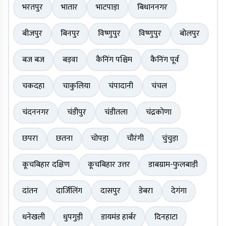
भरतपुर
भातार
भाटपाड़ा
बिधाननगर
बीजपुर
बिनपुर
विष्णुपुर
विष्णुपुर
बोलपुर
बज बज
बड़वा
कैनिंग पश्चिम
कैनिंग पूर्व
चकदहा
चाकुलिया
चंपादानी
चंचल
चंदननगर
चंडीपुर
चंडीतला
चंद्रकोणा
छपरा
छतना
चोपड़ा
चौरंगी
चुंचुड़ा
कूचबिहार दक्षिण
कूचबिहार उत्तर
डाबग्राम-फुलबाड़ी
दांतन
दार्जिलिंग
दासपुर
डेबरा
देगंगा
धनेखली
धुपगुड़ी
डायमंड हार्बर
दिनहाटा