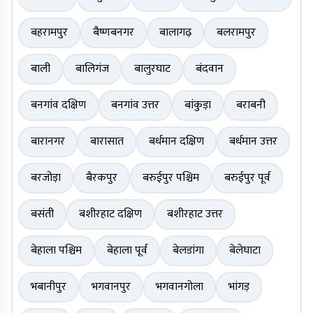
बहरामपुर
बैष्णबनगर
बालागढ़
बलरामपुर
बाली
बालिगंज
बालुरघाट
बंदवान
बनगांव दक्षिण
बनगांव उत्तर
बांकुड़ा
बराबनी
बारानगर
बारासात
बर्धमान दक्षिण
बर्धमान उत्तर
बरजोड़ा
बैरकपुर
बरुईपुर पश्चिम
बरुईपुर पूर्व
बसंती
बशीरहाट दक्षिण
बशीरहाट उत्तर
बेहाला पश्चिम
बेहाला पूर्व
बेलडांगा
बेलेघाटा
भबानीपुर
भगवानपुर
भगवानगोला
भांगड़