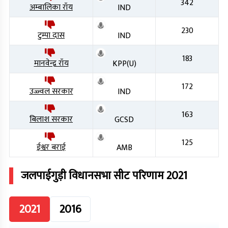
342
अम्बालिका रॉय
IND
230
टुम्पा दास
IND
183
मानवेन्द्र रॉय
KPP(U)
172
उज्ज्वल सरकार
IND
163
बिलाश सरकार
GCSD
125
ईश्वर बराई
AMB
जलपाईगुड़ी
विधानसभा सीट परिणाम
2021
2021
2016