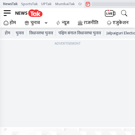
NewsTak
SportsTak
UPTak
MumbaiTak
CrimeTak
Lallantop
AstroTak
होम
चुनाव
न्यूज़
राजनीति
एजुकेशन
होम
चुनाव
विधानसभा चुनाव
पश्चिम बंगाल विधानसभा चुनाव
Jalpaiguri Electi
ADVERTISEMENT