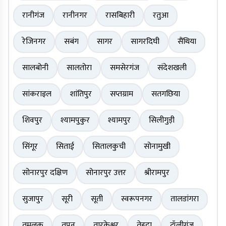
रानीगंज
रानीनगर
रासबिहारी
रतुआ
रेजिनगर
सबंग
सागर
सागरदिघी
सैंथिया
सालबोनी
सालतोरा
समसेरगंज
संदेशखली
सांकराइल
शांतिपुर
सप्तग्राम
सतगछिया
शिवपुर
श्यामपुकुर
श्यामपुर
सिलीगुड़ी
सिंगूर
सिताई
सितालकुची
सोनामुखी
सोनारपुर दक्षिण
सोनारपुर उत्तर
श्रीरामपुर
सुजापुर
सूरी
सूती
स्वरूपनगर
तालडांगरा
तमलुक
तपन
तारकेश्वर
तेहट्टा
टॉलीगंज