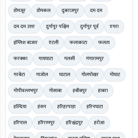
डोमजूर
डोमकल
दुबराजपुर
दम दम
दम दम उत्तर
दुर्गापुर पश्चिम
दुर्गापुर पूर्व
एगरा
इंग्लिश बाजार
एंटली
फलाकाटा
फलता
फरक्का
गायघाटा
गलसी
गंगारामपुर
गरबेटा
गाजोल
घाटाल
गोलपोखर
गोघाट
गोपीवल्लभपुर
गोसाबा
हबीबपुर
हाबरा
हल्दिया
हंसन
हरिहरपाड़ा
हरिनघाटा
हरिपाल
हरिरामपुर
हरिश्चंद्रपुर
हरोआ