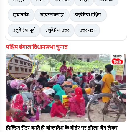
तूफानगंज
उदयनरायणपुर
उलुबेरिया दक्षिण
उलुबेरिया पूर्व
उलुबेरिया उत्तर
उत्तरपाड़ा
पश्चिम बंगाल विधानसभा चुनाव
होल्डिंग सेंटर बनते ही बांग्लादेश के बॉर्डर पर झोला-बैग लेकर