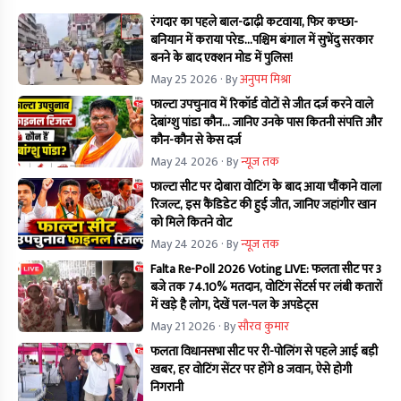
रंगदार का पहले बाल-ढाढ़ी कटवाया, फिर कच्छा-
बनियान में कराया परेड...पश्चिम बंगाल में सुभेंदु सरकार
बनने के बाद एक्शन मोड में पुलिस!
May 25 2026
· By
अनुपम मिश्रा
फाल्टा उपचुनाव में रिकॉर्ड वोटों से जीत दर्ज करने वाले
देबांग्शु पांडा कौन… जानिए उनके पास कितनी संपत्ति और
कौन-कौन से केस दर्ज
May 24 2026
· By
न्यूज तक
फाल्टा सीट पर दोबारा वोटिंग के बाद आया चौंकाने वाला
रिजल्ट, इस कैंडिडेट की हुई जीत, जानिए जहांगीर खान
को मिले कितने वोट
May 24 2026
· By
न्यूज तक
Falta Re-Poll 2026 Voting LIVE: फलता सीट पर 3
बजे तक 74.10% मतदान, वोटिंग सेंटर्स पर लंबी कतारों
में खड़े है लोग, देखें पल-पल के अपडेट्स
May 21 2026
· By
सौरव कुमार
फलता विधानसभा सीट पर री-पोलिंग से पहले आई बड़ी
खबर, हर वोटिंग सेंटर पर होंगे 8 जवान, ऐसे होगी
निगरानी