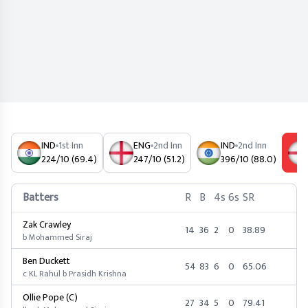
IND
1st Inn
ENG
2nd Inn
IND
2nd Inn
224/10 (69.4)
247/10 (51.2)
396/10 (88.0)
Batters
R
B
4s
6s
SR
Zak Crawley
14
36
2
0
38.89
b Mohammed Siraj
Ben Duckett
54
83
6
0
65.06
c KL Rahul b Prasidh Krishna
Ollie Pope (C)
27
34
5
0
79.41