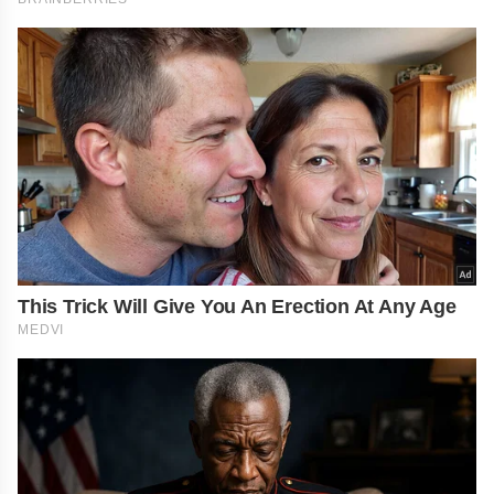
This Trick Will Give You An Erection At Any Age
MEDVI