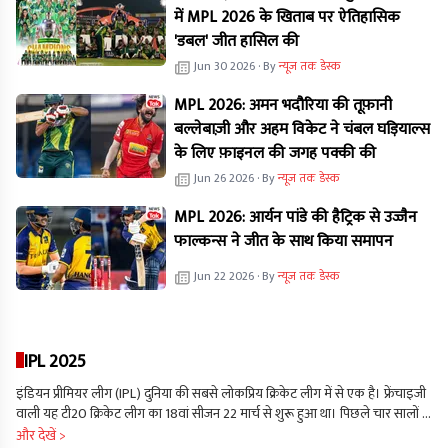
में MPL 2026 के खिताब पर ऐतिहासिक
'डबल' जीत हासिल की
Jun 30 2026
· By
न्यूज तक डेस्क
MPL 2026: अमन भदौरिया की तूफ़ानी
बल्लेबाज़ी और अहम विकेट ने चंबल घड़ियाल्स
के लिए फ़ाइनल की जगह पक्की की
Jun 26 2026
· By
न्यूज तक डेस्क
MPL 2026: आर्यन पांडे की हैट्रिक से उज्जैन
फाल्कन्स ने जीत के साथ किया समापन
Jun 22 2026
· By
न्यूज तक डेस्क
IPL 2025
इंडियन प्रीमियर लीग (IPL) दुनिया की सबसे लोकप्रिय क्रिकेट लीग में से एक है। फ्रेंचाइजी
वाली यह टी20 क्रिकेट लीग का 18वां सीजन 22 मार्च से शुरू हुआ था। पिछले चार सालों से
आईपीएल में 10 टीमें हिस्सा ले रही हैं। इस लीग में खेलती हुई दिख रही लखनऊ सुपर
और देखें >