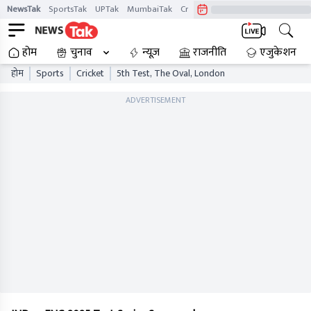
NewsTak
SportsTak
UPTak
MumbaiTak
CrimeTak
Lallantop
AstroTak
होम
चुनाव
न्यूज़
राजनीति
एजुकेशन
होम
Sports
Cricket
5th Test, The Oval, London
ADVERTISEMENT