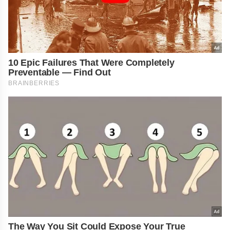
10 Epic Failures That Were Completely
Preventable — Find Out
BRAINBERRIES
The Way You Sit Could Expose Your True