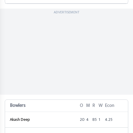
ADVERTISEMENT
Bowlers
O
M
R
W
Econ
Akash Deep
20
4
85
1
4.25