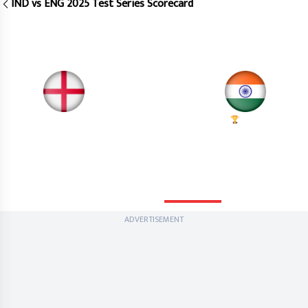
IND vs ENG 2025 Test Series Scorecard
5th Test, The Oval, London
ENDED
5th Test
Match Ended
IND
ENG
India beat England by 6
224/10 (69.4) |
247/10 (51.2) |
runs
396/10
367/10
Scorecard
Info
Summary
Commentary
ADVERTISEMENT