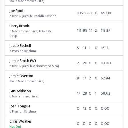
lbw b Mohammed Siraj
Joe Root
105
152
12
0
69.08
c Dhruv Jurel b Prasidh Krishna
Harry Brook
111
98
14
2
113.27
c Mohammed Siraj b Akash
Deep
Jacob Bethell
5
31
1
0
16.13
b Prasidh Krishna
Jamie Smith (W)
2
20
0
0
10.00
c Dhruv Jurel b Mohammed Siraj
Jamie Overton
9
17
2
0
52.94
lbw b Mohammed Siraj
Gus Atkinson
17
29
0
1
58.62
b Mohammed Siraj
Josh Tongue
0
12
0
0
0.00
b Prasidh Krishna
Chris Woakes
0
0
0
0
0.00
Not Out