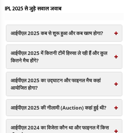
जायंट्स और गुजरात टाइटंस नई टीमें हैं, इसके अलावा बाकी 8 टीमें 2008 से ही इस लीग
से जुडी रही हैं। साल 2024 की तुलना में जब हम 2025 की आईपीएल टीमों को देखते हैं.
IPL 2025 से जुड़े सवाल जवाब
तो इनमें काफी बदलाव नजर आता है. इसका कारण 24 और 25 नवंबर 2024 को हुए
मेगा ऑक्शन (IPL Auction) है. जिसमें कई बड़े नामों को उनकी टीम द्वारा रिटेन न करना
है. इस बार ऑक्शन में कुल 182 खिलाड़ियों नीलामी में शामिल हुए. सभी टीमों में केवल
खिलाड़ियों में बदलाव नहीं हुए, बल्कि 5 टीमों के कप्तान भी बदल गए हैं.
आईपीएल 2025 कब से शुरू हुआ और कब खत्म होगा?
आईपीएल 2025 में कितनी टीमें हिस्सा ले रही हैं और कुल
कितने मैच होंगे?
आईपीएल 2025 का उद्घाटन और फाइनल मैच कहां
आयोजित होगा?
आईपीएल 2025 की नीलामी (Auction) कहां हुई थी?
आईपीएल 2024 का विजेता कौन था और फाइनल में किस