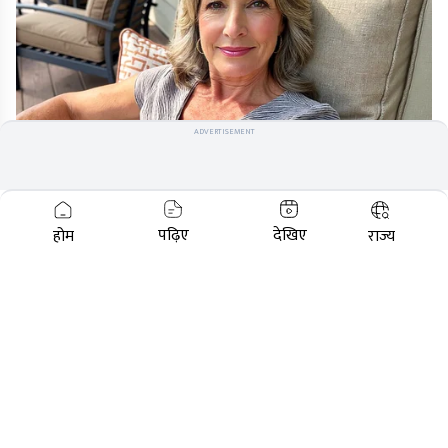
ADVERTISEMENT
Men, You Don't Need Viagra If You Do This Once
A Day
पढ़िए
देखिए
होम
राज्य
MEDVI