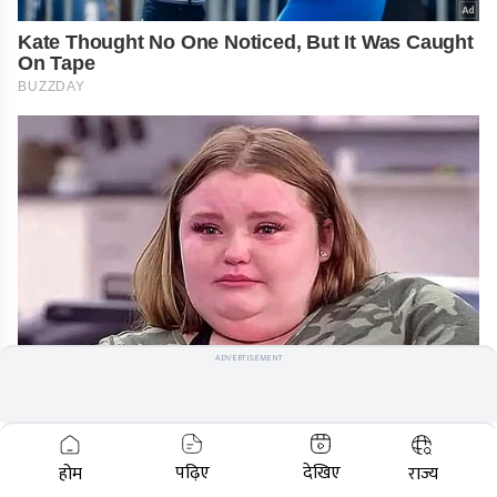
Kate Thought No One Noticed, But It Was Caught
On Tape
BUZZDAY
ADVERTISEMENT
Remember Honey Boo Boo? Better To Sit Down
Before You See Her Now
HABERION
पढ़िए
देखिए
होम
राज्य