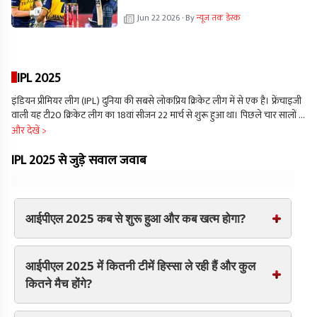
Jun 22 2026
· By
न्यूज तक डेस्क
IPL 2025
इंडियन प्रीमियर लीग (IPL) दुनिया की सबसे लोकप्रिय क्रिकेट लीग में से एक है। फ्रेंचाइजी
वाली यह टी20 क्रिकेट लीग का 18वां सीजन 22 मार्च से शुरू हुआ था। पिछले चार सालों से
आईपीएल में 10 टीमें हिस्सा ले रही हैं। इस लीग में खेलती हुई दिख रही लखनऊ सुपर
और देखें >
जायंट्स और गुजरात टाइटंस नई टीमें हैं, इसके अलावा बाकी 8 टीमें 2008 से ही इस लीग
से जुडी रही हैं। साल 2024 की तुलना में जब हम 2025 की आईपीएल टीमों को देखते हैं.
IPL 2025 से जुड़े सवाल जवाब
तो इनमें काफी बदलाव नजर आता है. इसका कारण 24 और 25 नवंबर 2024 को हुए
मेगा ऑक्शन (IPL Auction) है. जिसमें कई बड़े नामों को उनकी टीम द्वारा रिटेन न करना
है. इस बार ऑक्शन में कुल 182 खिलाड़ियों नीलामी में शामिल हुए. सभी टीमों में केवल
खिलाड़ियों में बदलाव नहीं हुए, बल्कि 5 टीमों के कप्तान भी बदल गए हैं.
आईपीएल 2025 कब से शुरू हुआ और कब खत्म होगा?
आईपीएल 2025 में कितनी टीमें हिस्सा ले रही हैं और कुल
कितने मैच होंगे?