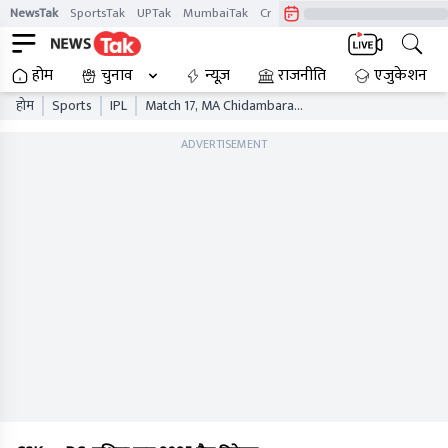
NewsTak
SportsTak
UPTak
MumbaiTak
CrimeTak
Lallantop
AstroTak
होम
चुनाव
न्यूज़
राजनीति
एजुकेशन
होम
Sports
IPL
Match 17, MA Chidambaram
Stadium, Chennai
ADVERTISEMENT