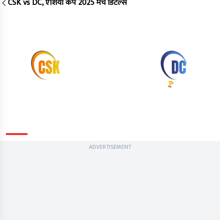
CSK vs DC, एशिया कप 2025 मैच डिटेल्स
Match 17, MA Chidambaram Stadium, Chennai
ENDED
Match 17
Match Ended
Delhi beat Chennai by
CSK
DC
25 runs
158/5
(20.0)
183/6
(20.0)
Info
Summary
Commentary
Scorecard
ADVERTISEMENT