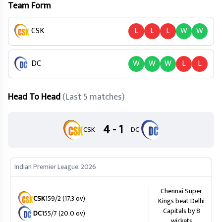
Team Form
CSK
L
L
L
W
W
DC
W
W
W
L
L
Head To Head
(Last 5 matches)
4 - 1
CSK
DC
Indian Premier League, 2026
Chennai Super
CSK
159/2 (17.3 ov)
Kings beat Delhi
Capitals by 8
DC
155/7 (20.0 ov)
wickets