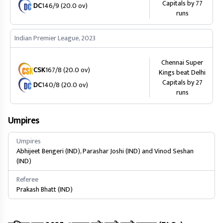
Capitals by 77
DC
146/9 (20.0 ov)
runs
Indian Premier League, 2023
Chennai Super
CSK
167/8 (20.0 ov)
Kings beat Delhi
Capitals by 27
DC
140/8 (20.0 ov)
runs
Umpires
Umpires
Abhijeet Bengeri (IND), Parashar Joshi (IND) and Vinod Seshan
(IND)
Referee
Prakash Bhatt (IND)