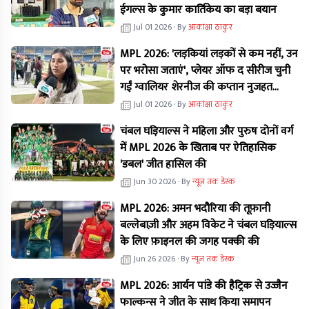
ईगल्स के कुमार कार्तिकेय का बड़ा बयान
Jul 01 2026
· By
आकांक्षा ठाकुर
MPL 2026: 'लड़कियां लड़कों से कम नहीं, उन
पर भरोसा जताएं', प्लेयर ऑफ द सीरीज चुनी
गईं ग्वालियर शेरनीज की कप्तान नुजहत
परवीन का बड़ा बयान
Jul 01 2026
· By
आकांक्षा ठाकुर
चंबल घड़ियाल्स ने महिला और पुरुष दोनों वर्ग
में MPL 2026 के खिताब पर ऐतिहासिक
'डबल' जीत हासिल की
Jun 30 2026
· By
न्यूज तक डेस्क
MPL 2026: अमन भदौरिया की तूफ़ानी
बल्लेबाज़ी और अहम विकेट ने चंबल घड़ियाल्स
के लिए फ़ाइनल की जगह पक्की की
Jun 26 2026
· By
न्यूज तक डेस्क
MPL 2026: आर्यन पांडे की हैट्रिक से उज्जैन
फाल्कन्स ने जीत के साथ किया समापन