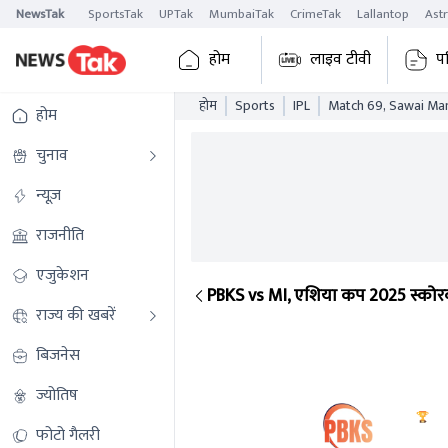
NewsTak
SportsTak
UPTak
MumbaiTak
CrimeTak
Lallantop
Ast
होम
लाइव टीवी
प
होम
Sports
IPL
Match 69, Sawai Man
होम
चुनाव
न्यूज़
राजनीति
एजुकेशन
PBKS vs MI, एशिया कप 2025 स्कोरक
राज्य की खबरें
Match 69, Sawai Mansingh Stadium, Jaipu
बिजनेस
ज्योतिष
PBKS
फोटो गैलरी
187/3
(18.3)