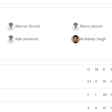
Marcus Stoinis
Marco Jansen
Kyle Jamieson
Arshdeep Singh
O
M
R
3.3
0
36
3
1
28
4
0
23
1