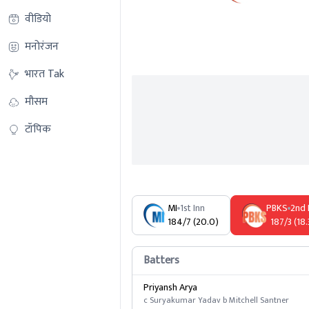
वीडियो
मनोरंजन
Info
Summary
Commentary
भारत Tak
मौसम
टॉपिक
MI
1st Inn
PBKS
2nd 
184/7 (20.0)
187/3 (18.
Batters
Priyansh Arya
c Suryakumar Yadav b Mitchell Santner