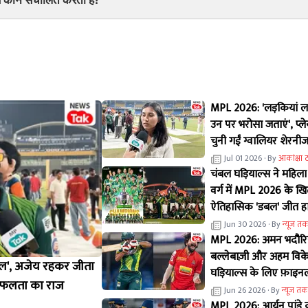
MPL 2026: 'लड़कियां लड
उन पर भरोसा जताएं', प
चुनी गईं ग्वालियर शेरनी
नुजहत परवीन का बड़ा ब
Jul 01 2026
· By
आकांक्षा 
चंबल घड़ियाल्स ने महिला
वर्ग में MPL 2026 के ख
ऐतिहासिक 'डबल' जीत ह
Jun 30 2026
· By
न्यूज तक
MPL 2026: अमन भदौरिय
बल्लेबाज़ी और अहम विके
याल', अजेय रहकर जीता
घड़ियाल्स के लिए फ़ाइ
ा सफलता का राज
की
Jun 26 2026
· By
न्यूज तक
MPL 2026: आर्यन पांडे की