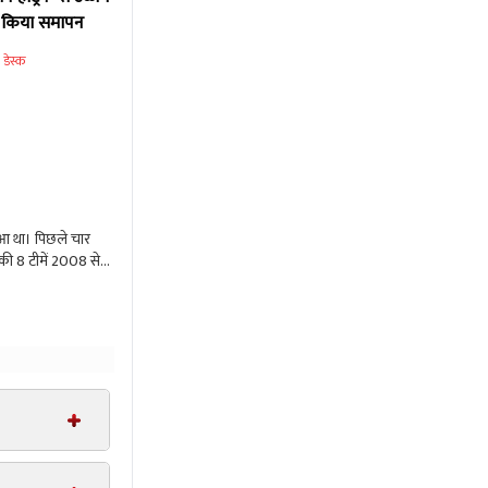
थ किया समापन
 डेस्क
हुआ था। पिछले चार
ाकी 8 टीमें 2008 से
रण 24 और 25 नवंबर
ी में शामिल हुए. सभी