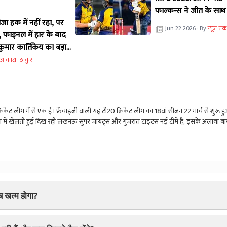
फाल्कन्स ने जीत के सा
ा हक में नहीं रहा, पर
Jun 22 2026
· By
न्यूज तक
, फाइनल में हार के बाद
कुमार कार्तिकेय का बड़ा
आकांक्षा ठाकुर
रिकेट लीग में से एक है। फ्रेंचाइजी वाली यह टी20 क्रिकेट लीग का 18वां सीजन 22 मार्च से शुरू 
 लीग में खेलती हुई दिख रही लखनऊ सुपर जायंट्स और गुजरात टाइटंस नई टीमें हैं, इसके अलावा ब
ं जब हम 2025 की आईपीएल टीमों को देखते हैं. तो इनमें काफी बदलाव नजर आता है. इसका का
बड़े नामों को उनकी टीम द्वारा रिटेन न करना है. इस बार ऑक्शन में कुल 182 खिलाड़ियों नीलाम
टीमों के कप्तान भी बदल गए हैं.
 खत्म होगा?