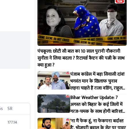
पंचकूला: छोटी सी बात का 10 साल पुरानी नौकरानी
सुनीता ने लिया बदला ? रिटायर्ड कैप्टन की पत्नी के साथ
क्या हुआ ?
पंजाब कांग्रेस में बड़ा सियासी दांव!
भगवंत मान के खिलाफ चुनाव
लड़ना चाहते हैं राजा वडिंग, राहुल
गांधी से मांगी हरी झंडी
Bihar Weather Update: 7
अगस्त को बिहार के कई जिलों में
6s
SR
गरज-चमक के साथ होगी बारिश!
IMD ने जारी किया अलर्ट
'ना मैं फेक हूं, ना फेकपना बर्दाश्त
2
177.14
है', भोजपुरी बवाल के सेट पर पावर