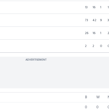
13
16
1
1
73
42
9
26
16
1
2
2
0
ADVERTISEMENT
B
W
0
0