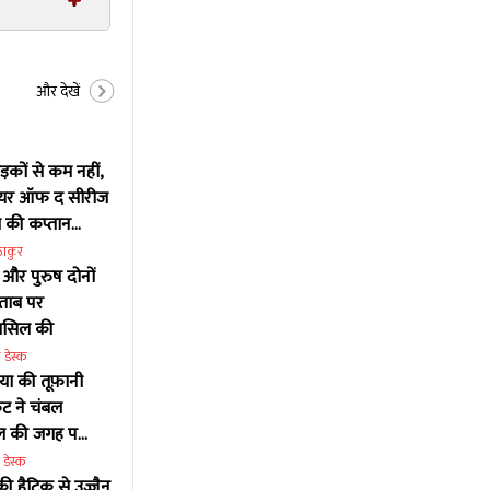
और देखें
़कों से कम नहीं,
्लेयर ऑफ द सीरीज
ज की कप्तान
यान
ठाकुर
 और पुरुष दोनों
िताब पर
ासिल की
 डेस्क
ा की तूफ़ानी
ट ने चंबल
नल की जगह पक्की
 डेस्क
 हैट्रिक से उज्जैन