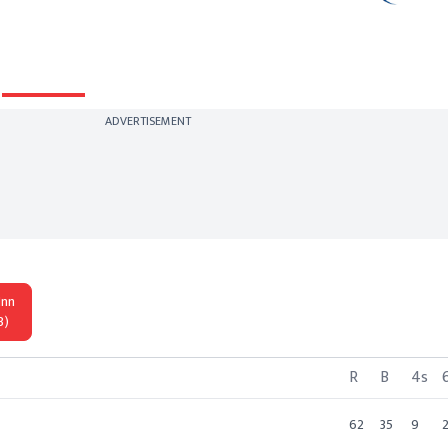
Punjab beat Mumbai by 7 wickets
Scorecard
ADVERTISEMENT
Inn
3)
R
B
4s
62
35
9