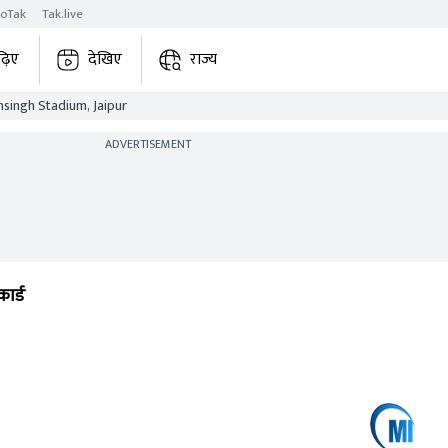
roTak
Tak.live
ढ़िए
देखिए
राज्य
singh Stadium, Jaipur
ADVERTISEMENT
ार्ड
r
MI
Match 69
Match Ended
184/7
(20.0)