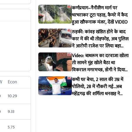
कर्णप्रयाग–नैनीसैंण मार्ग पर
भरभराकर टूटा पहाड़, कैमरे में कैद
हुआ खौफनाक मंजर, देंखें VIDEO
रुड़की: कांवड़ खंडित होने के बाद
कार में की थी तोड़फोड़, अब पुलिस
ने आरोपी राजेश पर लिया बड़ा
एक्शन
Video: बाथरूम का दरवाजा खोला
तो सामने मुंह खोले बैठा था
विकराल मगरमच्छ, डॉगी ने दिया
मकान मालिक को इशारा
कभी घर बेचा, 2 साल की उम्र में
W
Econ
पोलियो, 28 में नौकरी गई...अब
महेंद्रगढ़ की शर्मिला धनखड़ ने
0
10.29
कॉमनवेल्थ गेम्स में रचा इतिहास
0
9.33
5.75