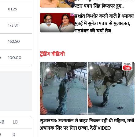
स्टार पवन सिंह किसपर हुए
81.25
आगबबूला?
प्रशांत किशोर करने वाले हैं धमाका!
मुंबई में सुनेत्रा पवार से मुलाकात,
3
173.81
गठबंधन की चर्चा तेज
2
162.50
ट्रेंडिंग वीडियो
0
100.00
सुजानगढ़: अस्पताल से बाहर निकल रही थी महिला, तभी
NB
LB
अचानक सिर पर गिरा छज्जा, देखें VIDEO
0
0