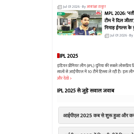
Jul 01 2026
· By
आकांक्षा ठाकुर
MPL 2026: 'नतीज
टीम ने दिल जीता'
निमाड़ ईगल्स के 
बयान
Jul 01 2026
· By
IPL 2025
इंडियन प्रीमियर लीग (IPL) दुनिया की सबसे लोकप्रिय क्
सालों से आईपीएल में 10 टीमें हिस्सा ले रही हैं। इस
ही इस लीग से जुडी रही हैं। साल 2024 की तुलना मे
और देखें >
2024 को हुए मेगा ऑक्शन (IPL Auction) है. जिसमें कई 
टीमों में केवल खिलाड़ियों में बदलाव नहीं हुए, बल्कि 5 
IPL 2025 से जुड़े सवाल जवाब
आईपीएल 2025 कब से शुरू हुआ और कब