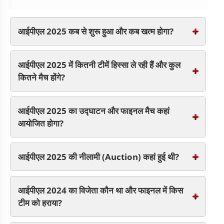
मेगा ऑक्शन (IPL Auction) है. जिसमें कई बड़े नामों को उनकी टीम द्वारा रिटेन न करना
है. इस बार ऑक्शन में कुल 182 खिलाड़ियों नीलामी में शामिल हुए. सभी टीमों में केवल
खिलाड़ियों में बदलाव नहीं हुए, बल्कि 5 टीमों के कप्तान भी बदल गए हैं.
आईपीएल 2025 कब से शुरू हुआ और कब खत्म होगा?
आईपीएल 2025 में कितनी टीमें हिस्सा ले रही हैं और कुल
कितने मैच होंगे?
आईपीएल 2025 का उद्घाटन और फाइनल मैच कहां
आयोजित होगा?
आईपीएल 2025 की नीलामी (Auction) कहां हुई थी?
आईपीएल 2024 का विजेता कौन था और फाइनल में किस
टीम को हराया?