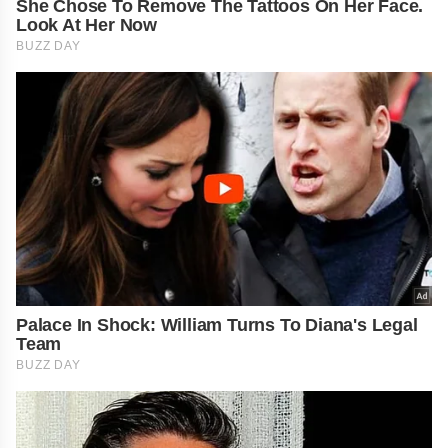
She Chose To Remove The Tattoos On Her Face.
Look At Her Now
BUZZ DAY
Palace In Shock: William Turns To Diana's Legal
Team
BUZZ DAY