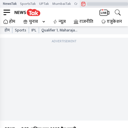
NewsTak
SportsTak
UPTak
MumbaiTak
CrimeTak
Lallantop
AstroTak
होम
चुनाव
न्यूज़
राजनीति
एजुकेशन
होम
Sports
IPL
Qualifier 1, Maharaja
Yadavindra Singh
International Cricket
ADVERTISEMENT
Stadium, Mullanpur