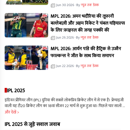
Jun 30 2026
· By
न्यूज तक डेस्क
MPL 2026: अमन भदौरिया की तूफ़ानी
बल्लेबाज़ी और अहम विकेट ने चंबल घड़ियाल्स
के लिए फ़ाइनल की जगह पक्की की
Jun 26 2026
· By
न्यूज तक डेस्क
MPL 2026: आर्यन पांडे की हैट्रिक से उज्जैन
फाल्कन्स ने जीत के साथ किया समापन
Jun 22 2026
· By
न्यूज तक डेस्क
IPL 2025
इंडियन प्रीमियर लीग (IPL) दुनिया की सबसे लोकप्रिय क्रिकेट लीग में से एक है। फ्रेंचाइजी
वाली यह टी20 क्रिकेट लीग का 18वां सीजन 22 मार्च से शुरू हुआ था। पिछले चार सालों से
आईपीएल में 10 टीमें हिस्सा ले रही हैं। इस लीग में खेलती हुई दिख रही लखनऊ सुपर
और देखें >
जायंट्स और गुजरात टाइटंस नई टीमें हैं, इसके अलावा बाकी 8 टीमें 2008 से ही इस लीग
से जुडी रही हैं। साल 2024 की तुलना में जब हम 2025 की आईपीएल टीमों को देखते हैं.
IPL 2025 से जुड़े सवाल जवाब
तो इनमें काफी बदलाव नजर आता है. इसका कारण 24 और 25 नवंबर 2024 को हुए