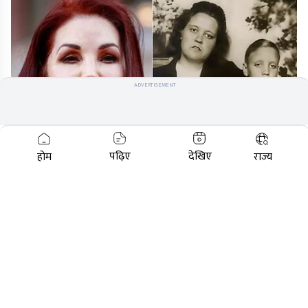
ADVERTISEMENT
पढ़िए
देखिए
होम
राज्य
60 Years After Elvis' Mother Died Family Knew
Something Was Wrong
BUZZ DAY
Police Shocked By What A Puppy Was Guarding
On The Tracks
BUZZ DAY