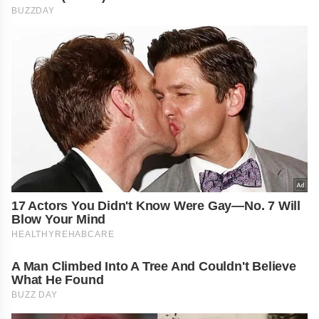
BUZZDAY
17 Actors You Didn't Know Were Gay—No. 7 Will
Blow Your Mind
HEALTHYREHABCARE
A Man Climbed Into A Tree And Couldn't Believe
What He Found
BUZZ DAY