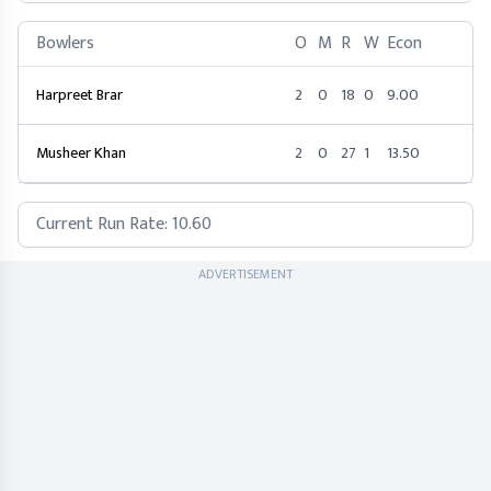
Bowlers
O
M
R
W
Econ
Harpreet Brar
2
0
18
0
9.00
Musheer Khan
2
0
27
1
13.50
Current Run Rate:
10.60
ADVERTISEMENT