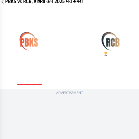
PBKS vs RCB, एशिया कप 2025 मैच समरी
Qualifier 1, Maharaja Yadavindra Singh International
ENDED
Cricket Stadium, Mullanpur
Qualifier 1
Match Ended
Bangalore beat Punjab
PBKS
RCB
by 8 wickets
101/10
(14.1)
106/2
(10.0)
Summary
Info
Commentary
Scorecard
ADVERTISEMENT