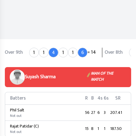
Over 9th
= 14
Over 8th
1
1
4
1
1
6
1
MAN OF THE
Suyash Sharma
MATCH
Batters
R
B
4s
6s
SR
Phil Salt
56
27
6
3
207.41
Not out
Rajat Patidar (C)
15
8
1
1
187.50
Not out