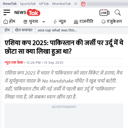
NewsTak
SportsTak
UPTak
MumbaiTak
CrimeTak
Lallantop
AstroTak
होम
चुनाव
न्यूज़
राजनीति
एजुकेशन
होम
खेल समाचार
asia cup what was this
small text written in urdu
एशिया कप 2025: पाकिस्तान की जर्सी पर उर्दू में ये
on pakistan jersey india
pakistan match
छोटा सा क्या लिखा हुआ था?
• 12:26 PM • 15 Sep 2025
न्यूज तक डेस्क
एशिया कप 2025 में भारत ने पाकिस्तान को सात विकेट से हराया, मैच
में सूर्यकुमार यादव के No Handshake मोमेंट ने खूब चर्चा बटोरी.
वहीं, पाकिस्तान टीम की नई जर्सी में पहली बार उर्दू में "पाकिस्तान"
लिखा गया है, जो सबका ध्यान खींच रहा है.
ADVERTISEMENT