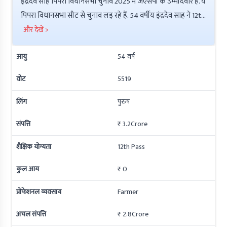
इंद्रदेव साह पिपरा विधानसभा चुनाव 2025 में जेएसपी के उम्मीदवार हैं. ये
पिपरा विधानसभा सीट से चुनाव लड़ रहे हैं. 54 वर्षीय इंद्रदेव साह ने 12th
Pass की है इनकी कुल संपत्ति ₹ 0 है. इनके ऊपर ₹ 7Lac की देनदारी है.
और देखें >
इनके ऊपर आपराधिक मामले 7 हैं.
आयु
54
वर्ष
वोट
5519
लिंग
पुरुष
संपत्ति
₹ 3.2Crore
शैक्षिक योग्यता
12th Pass
कुल आय
₹ 0
प्रोफेशनल व्यवसाय
Farmer
अचल संपत्ति
₹ 2.8Crore