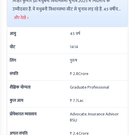
मिहिर कुमार झा मधुबनी विधानसभा चुनाव 2025 में निर्दलीय के
उम्मीदवार हैं. ये मधुबनी विधानसभा सीट से चुनाव लड़ रहे हैं. 45 वर्षीय
मिहिर कुमार झा ने Graduate Professional की है इनकी कुल संपत्ति
और देखें >
₹ 7.7Lac है. इनके ऊपर ₹ 7.7Lac की देनदारी है. इनके ऊपर
आयु
45
वर्ष
आपराधिक मामले नहीं हैं.
वोट
1414
लिंग
पुरुष
संपत्ति
₹ 2.8Crore
शैक्षिक योग्यता
Graduate Professional
कुल आय
₹ 7.7Lac
प्रोफेशनल व्यवसाय
Advocate, Insurance Advisor
BSLI
अचल संपत्ति
₹ 2.4Crore