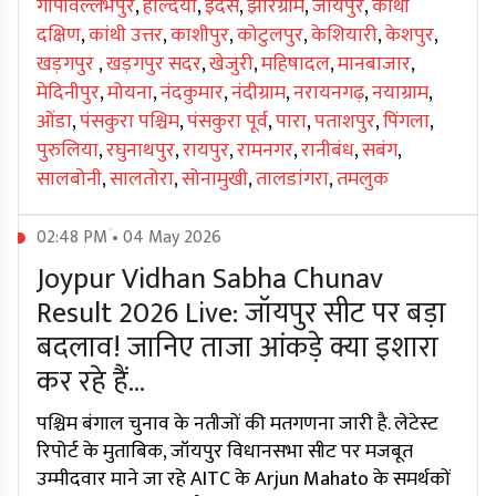
गोपीवल्लभपुर
,
हल्दिया
,
इंदस
,
झारग्राम
,
जॉयपुर
,
कांथी
दक्षिण
,
कांथी उत्तर
,
काशीपुर
,
कोटुलपुर
,
केशियारी
,
केशपुर
,
खड़गपुर
,
खड़गपुर सदर
,
खेजुरी
,
महिषादल
,
मानबाजार
,
मेदिनीपुर
,
मोयना
,
नंदकुमार
,
नंदीग्राम
,
नरायनगढ़
,
नयाग्राम
,
ओंडा
,
पंसकुरा पश्चिम
,
पंसकुरा पूर्व
,
पारा
,
पताशपुर
,
पिंगला
,
पुरुलिया
,
रघुनाथपुर
,
रायपुर
,
रामनगर
,
रानीबंध
,
सबंग
,
सालबोनी
,
सालतोरा
,
सोनामुखी
,
तालडांगरा
,
तमलुक
02:48 PM • 04 May 2026
Joypur Vidhan Sabha Chunav
Result 2026 Live: जॉयपुर सीट पर बड़ा
बदलाव! जानिए ताजा आंकड़े क्या इशारा
कर रहे हैं...
पश्चिम बंगाल चुनाव के नतीजों की मतगणना जारी है. लेटेस्ट
रिपोर्ट के मुताबिक, जॉयपुर विधानसभा सीट पर मजबूत
उम्मीदवार माने जा रहे AITC के Arjun Mahato के समर्थकों