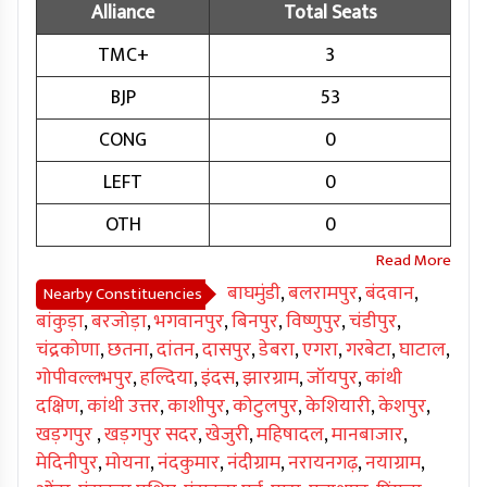
Alliance
Total Seats
TMC+
3
BJP
53
CONG
0
LEFT
0
OTH
0
बाघमुंडी
,
बलरामपुर
,
बंदवान
,
Nearby Constituencies
बांकुड़ा
,
बरजोड़ा
,
भगवानपुर
,
बिनपुर
,
विष्णुपुर
,
चंडीपुर
,
चंद्रकोणा
,
छतना
,
दांतन
,
दासपुर
,
डेबरा
,
एगरा
,
गरबेटा
,
घाटाल
,
गोपीवल्लभपुर
,
हल्दिया
,
इंदस
,
झारग्राम
,
जॉयपुर
,
कांथी
दक्षिण
,
कांथी उत्तर
,
काशीपुर
,
कोटुलपुर
,
केशियारी
,
केशपुर
,
खड़गपुर
,
खड़गपुर सदर
,
खेजुरी
,
महिषादल
,
मानबाजार
,
मेदिनीपुर
,
मोयना
,
नंदकुमार
,
नंदीग्राम
,
नरायनगढ़
,
नयाग्राम
,