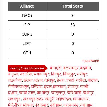
Alliance
Total Seats
TMC+
3
BJP
53
CONG
0
LEFT
0
OTH
0
बाघमुंडी
,
बलरामपुर
,
बंदवान
,
Nearby Constituencies
बांकुड़ा
,
बरजोड़ा
,
भगवानपुर
,
बिनपुर
,
विष्णुपुर
,
चंडीपुर
,
चंद्रकोणा
,
छतना
,
दांतन
,
दासपुर
,
डेबरा
,
एगरा
,
गरबेटा
,
घाटाल
,
गोपीवल्लभपुर
,
हल्दिया
,
इंदस
,
झारग्राम
,
जॉयपुर
,
कांथी
दक्षिण
,
कांथी उत्तर
,
काशीपुर
,
कोटुलपुर
,
केशियारी
,
केशपुर
,
खड़गपुर
,
खड़गपुर सदर
,
खेजुरी
,
महिषादल
,
मानबाजार
,
मेदिनीपुर
,
मोयना
,
नंदकुमार
,
नंदीग्राम
,
नरायनगढ़
,
नयाग्राम
,