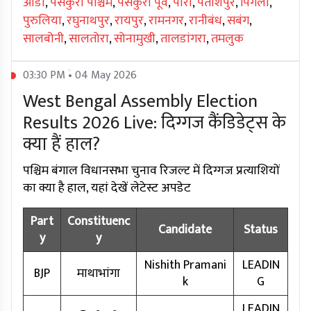
ओंडा
,
पंसकुरा पश्चिम
,
पंसकुरा पूर्व
,
पारा
,
पताशपुर
,
पिंगला
,
पुरुलिया
,
रघुनाथपुर
,
रायपुर
,
रामनगर
,
रानीबंध
,
सबंग
,
सालबोनी
,
सालतोरा
,
सोनामुखी
,
तालडांगरा
,
तमलुक
03:30 PM • 04 May 2026
West Bengal Assembly Election
Results 2026 Live: दिग्गज कैंडिडेट्स के
क्या हैं हाल?
पश्चिम बंगाल विधानसभा चुनाव रिजल्ट में दिग्गज प्रत्याशियों
का क्या है हाल, यहां देखें लेटेस्ट अपडेट
Part
Constituenc
Candidate
Status
y
y
Nishith Pramani
LEADIN
BJP
माथाभांगा
k
G
LEADIN