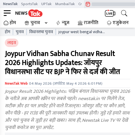
NewsTak
SportsTak
UPTak
MumbaiTak
CrimeTak
Lallantop
AstroTak
होम
चुनाव
न्यूज़
राजनीति
एजुकेशन
होम
चुनाव
विधानसभा चुनाव
joypur west bengal vidhan
sabha chunav result live
लाइव
updates wbaelb
Joypur Vidhan Sabha Chunav Result
2026 Highlights Updates: जॉयपुर
विधानसभा सीट पर BJP ने फिर से दर्ज की जीत
NewsTak Web
04 May 2026
(अपडेटेड:
May 4 2026 6:01 PM
)
Joypur Result 2026 Highlights: पश्चिम बंगाल विधानसभा चुनाव 2026
के नतीजे अब आपकी स्क्रीन पर सबसे पहले। newstak.in पर मिलेंगे तेज,
सटीक और हर पल अपडेट होने वाले रिजल्ट्स। जॉयपुर सीट पर कौन आगे,
कौन पीछे - हर राउंड की पूरी जानकारी यहां उपलब्ध होगी। जुड़े रहें हमारे साथ
और पाएं चुनाव से जुड़ी हर बड़ी खबर। साथ ही, Newstak Live TV पर देखें
चुनावी कवरेज का पूरा अपडेट.