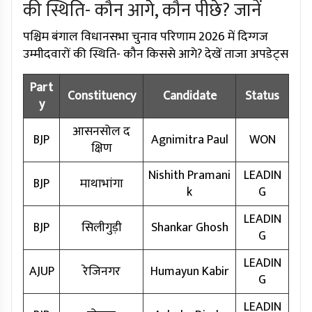
की स्थिति- कौन आगे, कौन पीछे? जानें
पश्चिम बंगाल विधानसभा चुनाव परिणाम 2026 में दिग्गज
उम्मीदवारों की स्थिति- कौन किससे आगे? देखें ताजा अपडेट्स
Part
Constituency
Candidate
Status
y
आसनसोल द
BJP
Agnimitra Paul
WON
क्षिण
Nishith Pramani
LEADIN
BJP
माथाभांगा
k
G
LEADIN
BJP
सिलीगुड़ी
Shankar Ghosh
G
LEADIN
AJUP
रेजिनगर
Humayun Kabir
G
LEADIN