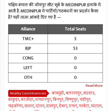
पश्चिम बंगाल की जॉयपुर सीट सूबे के MEDINIPUR इलाके में
आती है. MEDINIPUR में पार्टियों/गठबंधनों का प्रदर्शन कैसा
है? यहाँ ताज़ा आंकड़े दिए गए हैं —
Alliance
Total Seats
TMC+
3
BJP
53
CONG
0
LEFT
0
OTH
0
बाघमुंडी
,
बलरामपुर
,
बंदवान
,
Nearby Constituencies
बांकुड़ा
,
बरजोड़ा
,
भगवानपुर
,
बिनपुर
,
विष्णुपुर
,
चंडीपुर
,
चंद्रकोणा
,
छतना
,
दांतन
,
दासपुर
,
डेबरा
,
एगरा
,
गरबेटा
,
घाटाल
,