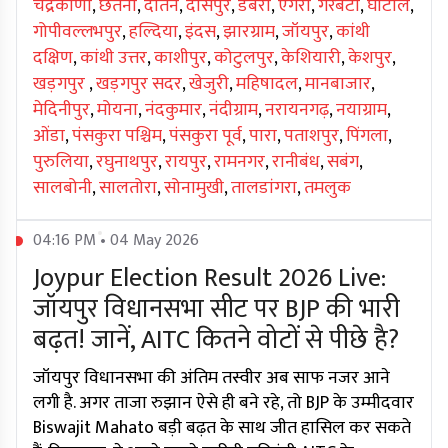
चंद्रकोणा
,
छतना
,
दांतन
,
दासपुर
,
डेबरा
,
एगरा
,
गरबेटा
,
घाटाल
,
गोपीवल्लभपुर
,
हल्दिया
,
इंदस
,
झारग्राम
,
जॉयपुर
,
कांथी
दक्षिण
,
कांथी उत्तर
,
काशीपुर
,
कोटुलपुर
,
केशियारी
,
केशपुर
,
खड़गपुर
,
खड़गपुर सदर
,
खेजुरी
,
महिषादल
,
मानबाजार
,
मेदिनीपुर
,
मोयना
,
नंदकुमार
,
नंदीग्राम
,
नरायनगढ़
,
नयाग्राम
,
ओंडा
,
पंसकुरा पश्चिम
,
पंसकुरा पूर्व
,
पारा
,
पताशपुर
,
पिंगला
,
पुरुलिया
,
रघुनाथपुर
,
रायपुर
,
रामनगर
,
रानीबंध
,
सबंग
,
सालबोनी
,
सालतोरा
,
सोनामुखी
,
तालडांगरा
,
तमलुक
04:16 PM • 04 May 2026
Joypur Election Result 2026 Live:
जॉयपुर विधानसभा सीट पर BJP की भारी
बढ़त! जानें, AITC कितने वोटों से पीछे है?
जॉयपुर विधानसभा की अंतिम तस्वीर अब साफ नजर आने
लगी है. अगर ताजा रुझान ऐसे ही बने रहे, तो BJP के उम्मीदवार
Biswajit Mahato बड़ी बढ़त के साथ जीत हासिल कर सकते