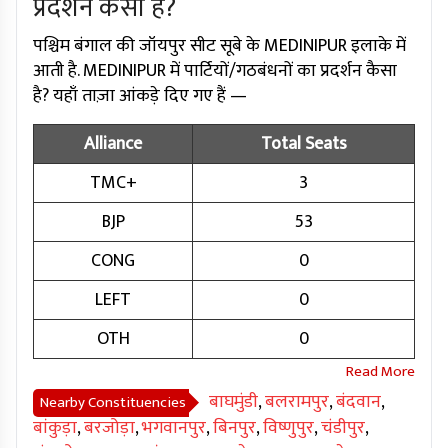
प्रदर्शन कैसा है?
पश्चिम बंगाल की जॉयपुर सीट सूबे के MEDINIPUR इलाके में
आती है. MEDINIPUR में पार्टियों/गठबंधनों का प्रदर्शन कैसा
है? यहाँ ताज़ा आंकड़े दिए गए हैं —
Alliance
Total Seats
TMC+
3
BJP
53
CONG
0
LEFT
0
OTH
0
बाघमुंडी
,
बलरामपुर
,
बंदवान
,
Nearby Constituencies
बांकुड़ा
,
बरजोड़ा
,
भगवानपुर
,
बिनपुर
,
विष्णुपुर
,
चंडीपुर
,