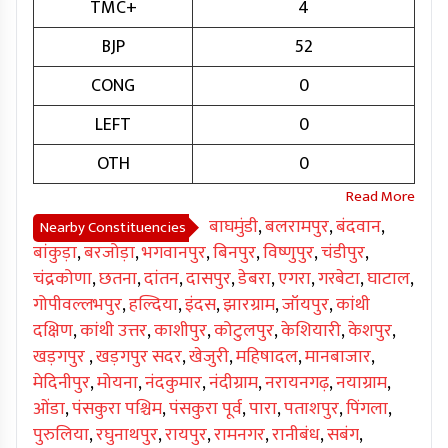
TMC+
4
BJP
52
CONG
0
LEFT
0
OTH
0
बाघमुंडी
,
बलरामपुर
,
बंदवान
,
Nearby Constituencies
बांकुड़ा
,
बरजोड़ा
,
भगवानपुर
,
बिनपुर
,
विष्णुपुर
,
चंडीपुर
,
चंद्रकोणा
,
छतना
,
दांतन
,
दासपुर
,
डेबरा
,
एगरा
,
गरबेटा
,
घाटाल
,
गोपीवल्लभपुर
,
हल्दिया
,
इंदस
,
झारग्राम
,
जॉयपुर
,
कांथी
दक्षिण
,
कांथी उत्तर
,
काशीपुर
,
कोटुलपुर
,
केशियारी
,
केशपुर
,
खड़गपुर
,
खड़गपुर सदर
,
खेजुरी
,
महिषादल
,
मानबाजार
,
मेदिनीपुर
,
मोयना
,
नंदकुमार
,
नंदीग्राम
,
नरायनगढ़
,
नयाग्राम
,
ओंडा
,
पंसकुरा पश्चिम
,
पंसकुरा पूर्व
,
पारा
,
पताशपुर
,
पिंगला
,
पुरुलिया
,
रघुनाथपुर
,
रायपुर
,
रामनगर
,
रानीबंध
,
सबंग
,