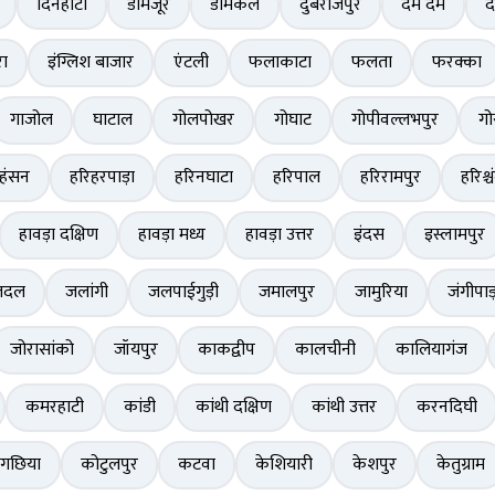
दिनहाटा
डोमजूर
डोमकल
दुबराजपुर
दम दम
द
ा
इंग्लिश बाजार
एंटली
फलाकाटा
फलता
फरक्का
गाजोल
घाटाल
गोलपोखर
गोघाट
गोपीवल्लभपुर
गो
हंसन
हरिहरपाड़ा
हरिनघाटा
हरिपाल
हरिरामपुर
हरिश्चं
हावड़ा दक्षिण
हावड़ा मध्य
हावड़ा उत्तर
इंदस
इस्लामपुर
तदल
जलांगी
जलपाईगुड़ी
जमालपुर
जामुरिया
जंगीपाड
जोरासांको
जॉयपुर
काकद्वीप
कालचीनी
कालियागंज
कमरहाटी
कांडी
कांथी दक्षिण
कांथी उत्तर
करनदिघी
लगछिया
कोटुलपुर
कटवा
केशियारी
केशपुर
केतुग्राम