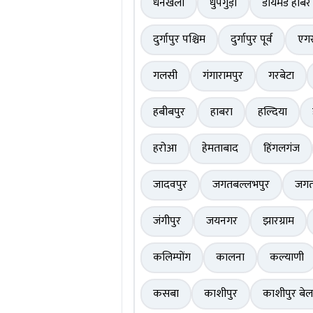
धनेखली
धुपगुड़ी
डायमंड हार्बर
दुर्गापुर पश्चिम
दुर्गापुर पूर्व
एगर
गलसी
गंगारामपुर
गरबेटा
हबीबपुर
हाबरा
हल्दिया
हरोआ
हेमताबाद
हिंगलगंज
जादवपुर
जगतबल्लभपुर
जग
जंगीपुर
जयनगर
झारग्राम
कलिम्पोंग
कालना
कल्याणी
कसबा
काशीपुर
काशीपुर बे