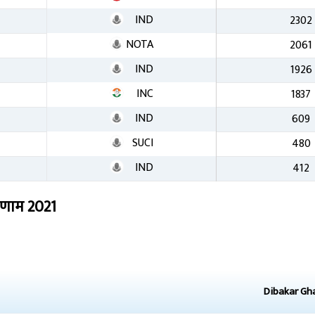
IND
2302
NOTA
2061
IND
1926
INC
1837
IND
609
SUCI
480
IND
412
िणाम
2021
Dibakar Gh