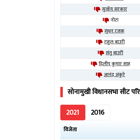
सुजॉय सरकार
नोटा
सुधन रजक
राहुल बाउरी
संतु बाउरी
दिलीप कुमार साह
आनंद अंकुरे
सोनामुखी
विधानसभा सीट पर
2021
2016
विजेता