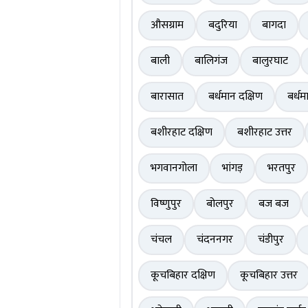
औसग्राम
बदुरिया
बागदा
बाली
बालिगंज
बालुरघाट
बारासात
बर्धमान दक्षिण
बर्धम
बशीरहाट दक्षिण
बशीरहाट उत्तर
भगवानगोला
भांगड़
भरतपुर
विष्णुपुर
बोलपुर
बज बज
चंचल
चंदननगर
चंडीपुर
कूचबिहार दक्षिण
कूचबिहार उत्तर