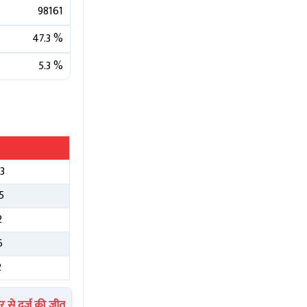
98161
47.3
%
5.3
%
3
5
2
6
2
से दर्ज की जीत