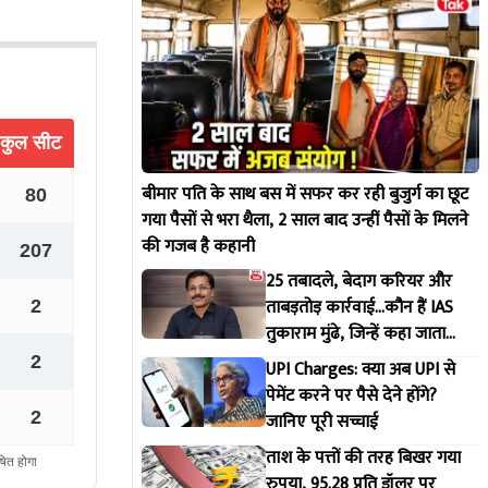
बीमार पति के साथ बस में सफर कर रही बुजुर्ग का छूट
गया पैसों से भरा थैला, 2 साल बाद उन्हीं पैसों के मिलने
की गजब है कहानी
25 तबादले, बेदाग करियर और
ताबड़तोड़ कार्रवाई...कौन हैं IAS
तुकाराम मुंढे, जिन्हें कहा जाता
महाराष्ट्र FDA का 'सिंघम'
UPI Charges: क्या अब UPI से
पेमेंट करने पर पैसे देने होंगे?
जानिए पूरी सच्चाई
ताश के पत्तों की तरह बिखर गया
रुपया, 95.28 प्रति डॉलर पर