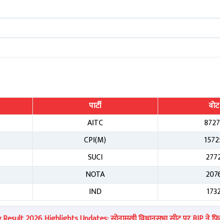
पार्टी
वोट
AITC
8727
CPI(M)
1572
SUCI
277
NOTA
207
IND
173
esult 2026 Highlights Updates: सोनामुखी विधानसभा सीट पर BJP ने फिर 