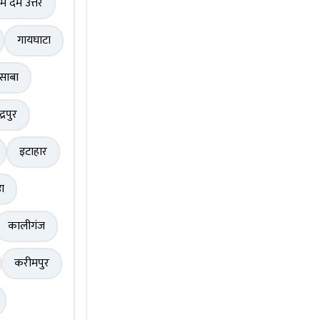
म दम उत्तर
गायघाटा
साबा
द्रपुर
इटाहार
़ा
कालीगंज
करीमपुर