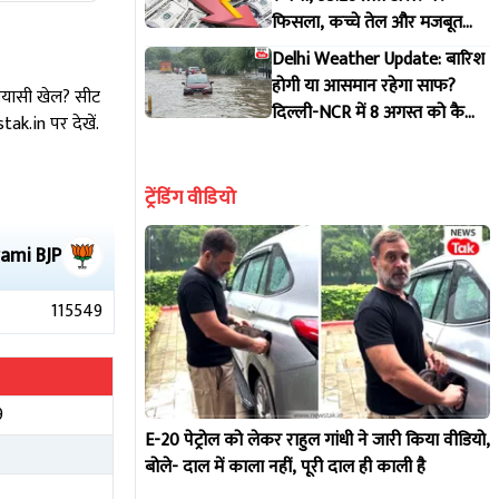
फिसला, कच्चे तेल और मजबूत
डॉलर से दबाव, पूरी डिटेल
Delhi Weather Update: बारिश
होगी या आसमान रहेगा साफ?
सियासी खेल? सीट
दिल्ली-NCR में 8 अगस्त को कैसा
k.in पर देखें.
रहेगा मौसम, IMD ने जारी किया
पूर्वानुमान
ट्रेंडिंग वीडियो
rami
BJP
115549
9
E-20 पेट्रोल को लेकर राहुल गांधी ने जारी किया वीडियो,
बोले- दाल में काला नहीं, पूरी दाल ही काली है