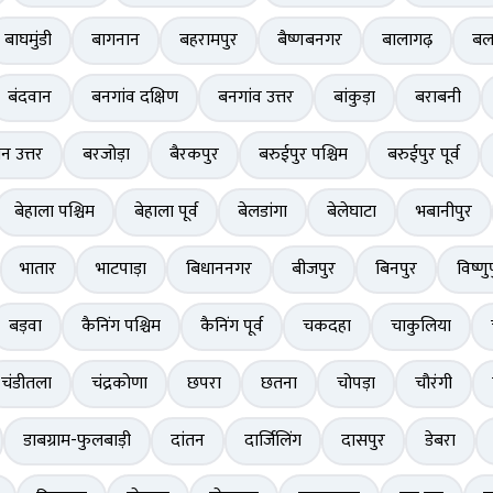
बाघमुंडी
बागनान
बहरामपुर
बैष्णबनगर
बालागढ़
बल
बंदवान
बनगांव दक्षिण
बनगांव उत्तर
बांकुड़ा
बराबनी
ान उत्तर
बरजोड़ा
बैरकपुर
बरुईपुर पश्चिम
बरुईपुर पूर्व
बेहाला पश्चिम
बेहाला पूर्व
बेलडांगा
बेलेघाटा
भबानीपुर
भातार
भाटपाड़ा
बिधाननगर
बीजपुर
बिनपुर
विष्णु
बड़वा
कैनिंग पश्चिम
कैनिंग पूर्व
चकदहा
चाकुलिया
चंडीतला
चंद्रकोणा
छपरा
छतना
चोपड़ा
चौरंगी
डाबग्राम-फुलबाड़ी
दांतन
दार्जिलिंग
दासपुर
डेबरा