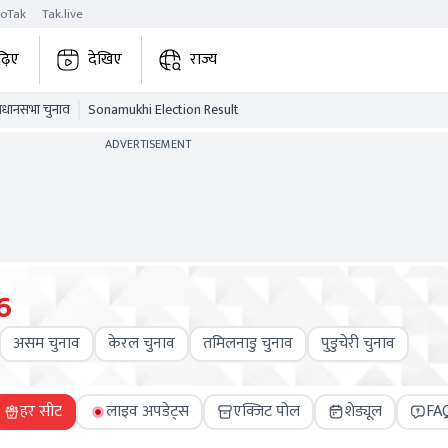
roTak
Tak.live
ढ़िए
देखिए
राज्य
विधानसभा चुनाव
Sonamukhi Election Result
ADVERTISEMENT
6
असम चुनाव
केरल चुनाव
तमिलनाडु चुनाव
पुडुचेरी चुनाव
हर सीट
लाइव अपडेट्स
एक्जिट पोल
शेड्यूल
FA