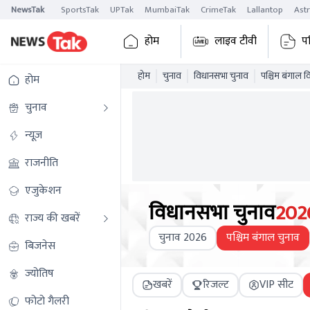
NewsTak
SportsTak
UPTak
MumbaiTak
CrimeTak
Lallantop
Ast
होम
लाइव टीवी
प
होम
चुनाव
विधानसभा चुनाव
पश्चिम बंगाल 
होम
चुनाव
न्यूज़
राजनीति
एजुकेशन
विधानसभा चुनाव
202
राज्य की खबरें
चुनाव 2026
पश्चिम बंगाल चुनाव
बिजनेस
ज्योतिष
खबरें
रिजल्ट
VIP सीट
फोटो गैलरी