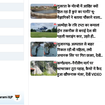
गुजरात के मोरबी में आखिर क्यों
हिल रहा है कुएं का पानी? भू-
वैज्ञानिकों ने बताया चौंकाने वाला
सच
अल्मोड़ा के रवि टम्टा का कमाल!
ड्रोन तकनीक से बनाई देश की
पहली फ्लाइंग कार, उड़ते ही
वायरल हुआ वीडियो
सुजानगढ़: अस्पताल से बाहर
निकल रही थी महिला, तभी
अचानक सिर पर गिरा छज्जा, देखें
VIDEO
कर्णप्रयाग–नैनीसैंण मार्ग पर
भरभराकर टूटा पहाड़, कैमरे में कैद
हुआ खौफनाक मंजर, देंखें VIDEO
arami
BJP