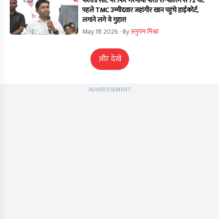
फलता सीट पर फिर गरमाया पारा! री-पोलिंग से 72 घंटे
पहले TMC उम्मीदवार जहांगीर खान पहुंचे हाईकोर्ट,
लगाने लगे ये गुहार!
May 18 2026
· By
अनुपम मिश्रा
और देखें
ADVERTISEMENT