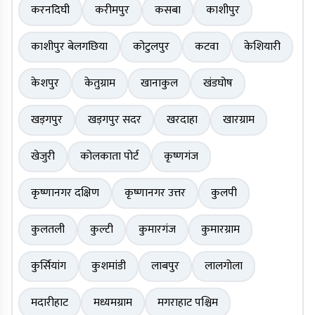
करनदिघी
करीमपुर
कसबा
काशीपुर
काशीपुर बेलगछिया
कोटुलपुर
कटवा
केशियारी
केशपुर
केतुग्राम
खानाकुल
खंडघोष
खड़गपुर
खड़गपुर सदर
खरदाहा
खारग्राम
खेजुरी
कोलकाता पोर्ट
कृष्णगंज
कृष्णानगर दक्षिण
कृष्णानगर उत्तर
कुलपी
कुलतली
कुल्टी
कुमारगंज
कुमारग्राम
कुर्सियांग
कुशमांडी
लाबपुर
लालगोला
मदारीहाट
मध्यमग्राम
मगराहाट पश्चिम