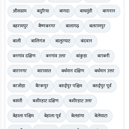
औसग्राम
बदुरिया
बागदा
बाघमुंडी
बागनान
बहरामपुर
बैष्णबनगर
बालागढ़
बलरामपुर
बाली
बालिगंज
बालुरघाट
बंदवान
बनगांव दक्षिण
बनगांव उत्तर
बांकुड़ा
बराबनी
बारानगर
बारासात
बर्धमान दक्षिण
बर्धमान उत्तर
बरजोड़ा
बैरकपुर
बरुईपुर पश्चिम
बरुईपुर पूर्व
बसंती
बशीरहाट दक्षिण
बशीरहाट उत्तर
बेहाला पश्चिम
बेहाला पूर्व
बेलडांगा
बेलेघाटा