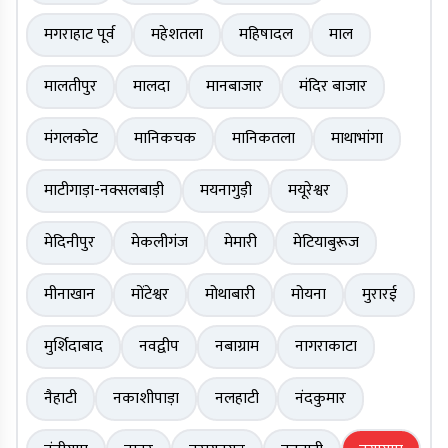
मगराहाट पूर्व
महेशतला
महिषादल
माल
मालतीपुर
मालदा
मानबाजार
मंदिर बाजार
मंगलकोट
मानिकचक
मानिकतला
माथाभांगा
माटीगाड़ा-नक्सलबाड़ी
मयनागुड़ी
मयूरेश्वर
मेदिनीपुर
मेकलीगंज
मेमारी
मेटियाबुरूज
मीनाखान
मोंटेश्वर
मोथाबारी
मोयना
मुरारई
मुर्शिदाबाद
नवद्वीप
नबाग्राम
नागराकाटा
नैहाटी
नकाशीपाड़ा
नलहाटी
नंदकुमार