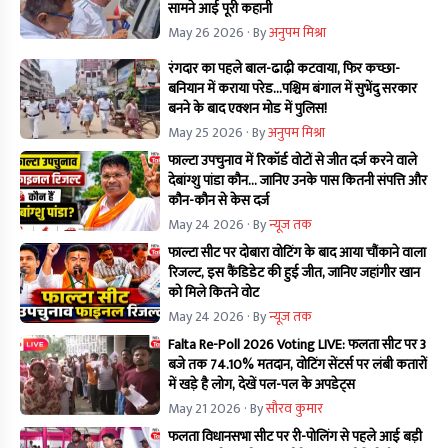
सामने आई पूरी कहानी
May 26 2026
· By
अनुपम मिश्रा
रंगदार का पहले बाल-ढाढ़ी कटवाया, फिर कच्छा-
बनियान में कराया परेड...पश्चिम बंगाल में सुभेंदु सरकार
बनने के बाद एक्शन मोड में पुलिस!
May 25 2026
· By
अनुपम मिश्रा
फाल्टा उपचुनाव में रिकॉर्ड वोटों से जीत दर्ज करने वाले
देबांग्शु पांडा कौन… जानिए उनके पास कितनी संपत्ति और
कौन-कौन से केस दर्ज
May 24 2026
· By
न्यूज तक
फाल्टा सीट पर दोबारा वोटिंग के बाद आया चौंकाने वाला
रिजल्ट, इस कैंडिडेट की हुई जीत, जानिए जहांगीर खान
को मिले कितने वोट
May 24 2026
· By
न्यूज तक
Falta Re-Poll 2026 Voting LIVE: फलता सीट पर 3
बजे तक 74.10% मतदान, वोटिंग सेंटर्स पर लंबी कतारों
में खड़े है लोग, देखें पल-पल के अपडेट्स
May 21 2026
· By
सौरव कुमार
फलता विधानसभा सीट पर री-पोलिंग से पहले आई बड़ी