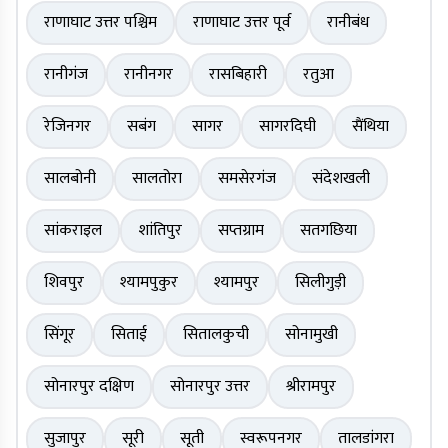
राणाघाट उत्तर पश्चिम
राणाघाट उत्तर पूर्व
रानीबंध
रानीगंज
रानीनगर
रासबिहारी
रतुआ
रेजिनगर
सबंग
सागर
सागरदिघी
सैंथिया
सालबोनी
सालतोरा
समसेरगंज
संदेशखली
सांकराइल
शांतिपुर
सप्तग्राम
सतगछिया
शिवपुर
श्यामपुकुर
श्यामपुर
सिलीगुड़ी
सिंगूर
सिताई
सितालकुची
सोनामुखी
सोनारपुर दक्षिण
सोनारपुर उत्तर
श्रीरामपुर
सुजापुर
सूरी
सूती
स्वरूपनगर
तालडांगरा