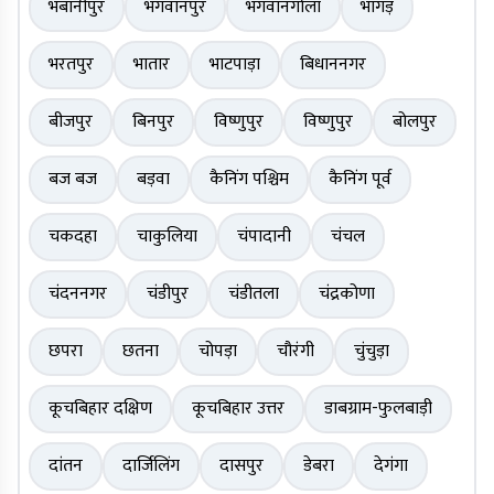
भबानीपुर
भगवानपुर
भगवानगोला
भांगड़
भरतपुर
भातार
भाटपाड़ा
बिधाननगर
बीजपुर
बिनपुर
विष्णुपुर
विष्णुपुर
बोलपुर
बज बज
बड़वा
कैनिंग पश्चिम
कैनिंग पूर्व
चकदहा
चाकुलिया
चंपादानी
चंचल
चंदननगर
चंडीपुर
चंडीतला
चंद्रकोणा
छपरा
छतना
चोपड़ा
चौरंगी
चुंचुड़ा
कूचबिहार दक्षिण
कूचबिहार उत्तर
डाबग्राम-फुलबाड़ी
दांतन
दार्जिलिंग
दासपुर
डेबरा
देगंगा