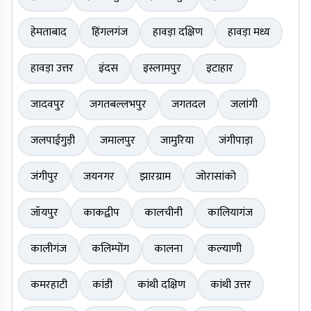
हेमताबाद
हिंगलगंज
हावड़ा दक्षिण
हावड़ा मध्य
हावड़ा उत्तर
इंदस
इस्लामपुर
इटाहार
जादवपुर
जगतबल्लभपुर
जगतदल
जलांगी
जलपाईगुड़ी
जमालपुर
जामुरिया
जंगीपाड़ा
जंगीपुर
जयनगर
झारग्राम
जोरासांको
जॉयपुर
काकद्वीप
कालचीनी
कालियागंज
कालीगंज
कलिम्पोंग
कालना
कल्याणी
कमरहाटी
कांडी
कांथी दक्षिण
कांथी उत्तर