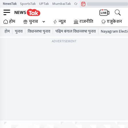
NewsTak
SportsTak
UPTak
MumbaiTak
CrimeTak
Lallantop
AstroTak
होम
चुनाव
न्यूज़
राजनीति
एजुकेशन
होम
चुनाव
विधानसभा चुनाव
पश्चिम बंगाल विधानसभा चुनाव
Nayagram Electi
ADVERTISEMENT