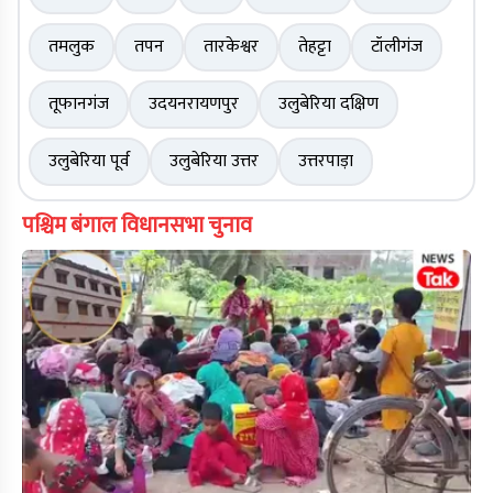
तमलुक
तपन
तारकेश्वर
तेहट्टा
टॉलीगंज
तूफानगंज
उदयनरायणपुर
उलुबेरिया दक्षिण
उलुबेरिया पूर्व
उलुबेरिया उत्तर
उत्तरपाड़ा
पश्चिम बंगाल विधानसभा चुनाव