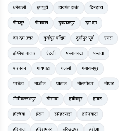
धनेखली
धुपगुड़ी
डायमंड हार्बर
दिनहाटा
डोमजूर
डोमकल
दुबराजपुर
दम दम
दम दम उत्तर
दुर्गापुर पश्चिम
दुर्गापुर पूर्व
एगरा
इंग्लिश बाजार
एंटली
फलाकाटा
फलता
फरक्का
गायघाटा
गलसी
गंगारामपुर
गरबेटा
गाजोल
घाटाल
गोलपोखर
गोघाट
गोपीवल्लभपुर
गोसाबा
हबीबपुर
हाबरा
हल्दिया
हंसन
हरिहरपाड़ा
हरिनघाटा
हरिपाल
हरिरामपुर
हरिश्चंद्रपुर
हरोआ