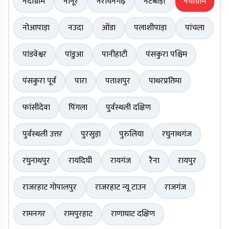
नंदीग्राम
नानूर
नरायनगढ़
नटबाड़ी
नयाग्राम
नोआपाड़ा
नउदा
ओंडा
पलाशीपाड़ा
पांचला
पांडवेश्वर
पांडुआ
पानीहाटी
पंसकुरा पश्चिम
पंसकुरा पूर्व
पारा
पताशपुर
पाथरप्रतिमा
फांसीदेवा
पिंगला
पुर्वस्थली दक्षिण
पुर्वस्थली उत्तर
पुरसुड़ा
पुरुलिया
रघुनाथगंज
रघुनाथपुर
रायदिघी
रायगंज
रैना
रायपुर
राजरहाट गोपालपुर
राजरहाट न्यू टाउन
राजगंज
रामनगर
रामपुरहाट
राणाघाट दक्षिण