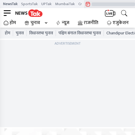
NewsTak
SportsTak
UPTak
MumbaiTak
CrimeTak
Lallantop
AstroTak
होम
चुनाव
न्यूज़
राजनीति
एजुकेशन
होम
चुनाव
विधानसभा चुनाव
पश्चिम बंगाल विधानसभा चुनाव
Chandipur Electi
ADVERTISEMENT