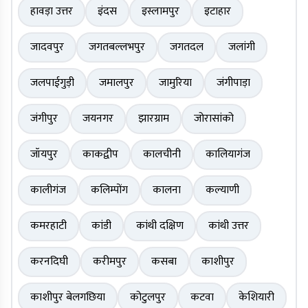
हावड़ा उत्तर
इंदस
इस्लामपुर
इटाहार
जादवपुर
जगतबल्लभपुर
जगतदल
जलांगी
जलपाईगुड़ी
जमालपुर
जामुरिया
जंगीपाड़ा
जंगीपुर
जयनगर
झारग्राम
जोरासांको
जॉयपुर
काकद्वीप
कालचीनी
कालियागंज
कालीगंज
कलिम्पोंग
कालना
कल्याणी
कमरहाटी
कांडी
कांथी दक्षिण
कांथी उत्तर
करनदिघी
करीमपुर
कसबा
काशीपुर
काशीपुर बेलगछिया
कोटुलपुर
कटवा
केशियारी