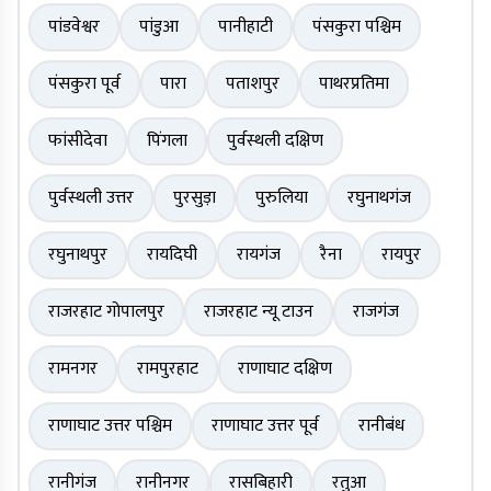
पांडवेश्वर
पांडुआ
पानीहाटी
पंसकुरा पश्चिम
पंसकुरा पूर्व
पारा
पताशपुर
पाथरप्रतिमा
फांसीदेवा
पिंगला
पुर्वस्थली दक्षिण
पुर्वस्थली उत्तर
पुरसुड़ा
पुरुलिया
रघुनाथगंज
रघुनाथपुर
रायदिघी
रायगंज
रैना
रायपुर
राजरहाट गोपालपुर
राजरहाट न्यू टाउन
राजगंज
रामनगर
रामपुरहाट
राणाघाट दक्षिण
राणाघाट उत्तर पश्चिम
राणाघाट उत्तर पूर्व
रानीबंध
रानीगंज
रानीनगर
रासबिहारी
रतुआ