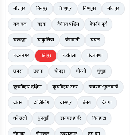
बीजपुर
बिनपुर
विष्णुपुर
विष्णुपुर
बोलपुर
बज बज
बड़वा
कैनिंग पश्चिम
कैनिंग पूर्व
चकदहा
चाकुलिया
चंपादानी
चंचल
चंदननगर
चंडीपुर
चंडीतला
चंद्रकोणा
छपरा
छतना
चोपड़ा
चौरंगी
चुंचुड़ा
कूचबिहार दक्षिण
कूचबिहार उत्तर
डाबग्राम-फुलबाड़ी
दांतन
दार्जिलिंग
दासपुर
डेबरा
देगंगा
धनेखली
धुपगुड़ी
डायमंड हार्बर
दिनहाटा
डोमजूर
डोमकल
दुबराजपुर
दम दम