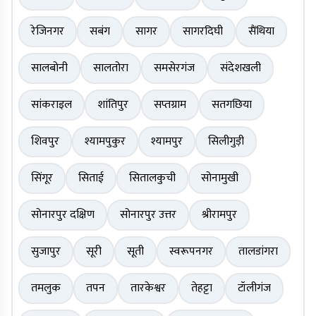
रेजिनगर
सबंग
सागर
सागरदिघी
सैंथिया
सालबोनी
सालतोरा
समसेरगंज
संदेशखली
सांकराइल
शांतिपुर
सप्तग्राम
सतगछिया
शिवपुर
श्यामपुकुर
श्यामपुर
सिलीगुड़ी
सिंगूर
सिताई
सितालकुची
सोनामुखी
सोनारपुर दक्षिण
सोनारपुर उत्तर
श्रीरामपुर
सुजापुर
सूरी
सूती
स्वरूपनगर
तालडांगरा
तमलुक
तपन
तारकेश्वर
तेहट्टा
टॉलीगंज