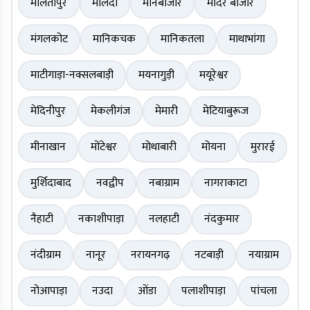
मालतीपुर
मालदा
मानबाजार
मंदिर बाजार
मंगलकोट
मानिकचक
मानिकतला
माथाभांगा
माटीगाड़ा-नक्सलबाड़ी
मयनागुड़ी
मयूरेश्वर
मेदिनीपुर
मेकलीगंज
मेमारी
मेटियाबुरूज
मीनाखान
मोंटेश्वर
मोथाबारी
मोयना
मुरारई
मुर्शिदाबाद
नवद्वीप
नबाग्राम
नागराकाटा
नैहाटी
नकाशीपाड़ा
नलहाटी
नंदकुमार
नंदीग्राम
नानूर
नरायनगढ़
नटबाड़ी
नयाग्राम
नोआपाड़ा
नउदा
ओंडा
पलाशीपाड़ा
पांचला