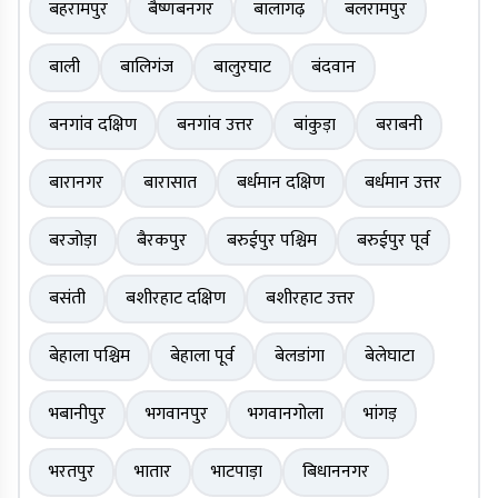
बहरामपुर
बैष्णबनगर
बालागढ़
बलरामपुर
बाली
बालिगंज
बालुरघाट
बंदवान
बनगांव दक्षिण
बनगांव उत्तर
बांकुड़ा
बराबनी
बारानगर
बारासात
बर्धमान दक्षिण
बर्धमान उत्तर
बरजोड़ा
बैरकपुर
बरुईपुर पश्चिम
बरुईपुर पूर्व
बसंती
बशीरहाट दक्षिण
बशीरहाट उत्तर
बेहाला पश्चिम
बेहाला पूर्व
बेलडांगा
बेलेघाटा
भबानीपुर
भगवानपुर
भगवानगोला
भांगड़
भरतपुर
भातार
भाटपाड़ा
बिधाननगर