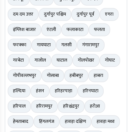
दम दम उत्तर
दुर्गापुर पश्चिम
दुर्गापुर पूर्व
एगरा
इंग्लिश बाजार
एंटली
फलाकाटा
फलता
फरक्का
गायघाटा
गलसी
गंगारामपुर
गरबेटा
गाजोल
घाटाल
गोलपोखर
गोघाट
गोपीवल्लभपुर
गोसाबा
हबीबपुर
हाबरा
हल्दिया
हंसन
हरिहरपाड़ा
हरिनघाटा
हरिपाल
हरिरामपुर
हरिश्चंद्रपुर
हरोआ
हेमताबाद
हिंगलगंज
हावड़ा दक्षिण
हावड़ा मध्य