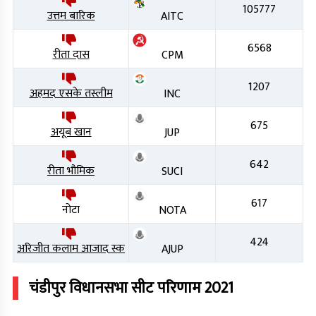
105777
उत्तम बारिक
AITC
6568
रीता दास
CPM
1207
अहमद एसके तस्लीम
INC
675
अयूब खान
JUP
642
रीता भौमिक
SUCI
617
नोटा
NOTA
424
अरिजीत कलाम आजाद स्क
AJUP
चंडीपुर
विधानसभा सीट परिणाम
2021