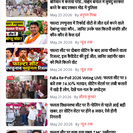
बनियान में कराया परेड...पश्चिम बंगाल में सुभेंदु सरकार
बनने के बाद एक्शन मोड में पुलिस!
May 25 2026
· By
अनुपम मिश्रा
फाल्टा उपचुनाव में रिकॉर्ड वोटों से जीत दर्ज करने वाले
देबांग्शु पांडा कौन… जानिए उनके पास कितनी संपत्ति और
कौन-कौन से केस दर्ज
May 24 2026
· By
न्यूज तक
फाल्टा सीट पर दोबारा वोटिंग के बाद आया चौंकाने वाला
रिजल्ट, इस कैंडिडेट की हुई जीत, जानिए जहांगीर खान
को मिले कितने वोट
May 24 2026
· By
न्यूज तक
Falta Re-Poll 2026 Voting LIVE: फलता सीट पर 3
बजे तक 74.10% मतदान, वोटिंग सेंटर्स पर लंबी कतारों
में खड़े है लोग, देखें पल-पल के अपडेट्स
May 21 2026
· By
सौरव कुमार
फलता विधानसभा सीट पर री-पोलिंग से पहले आई बड़ी
खबर, हर वोटिंग सेंटर पर होंगे 8 जवान, ऐसे होगी
निगरानी
May 20 2026
· By
न्यूज तक
फलता सीट पर झुक गया पुष्पा! TMC उम्मीदवार