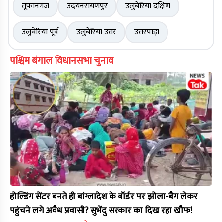
तूफानगंज
उदयनरायणपुर
उलुबेरिया दक्षिण
उलुबेरिया पूर्व
उलुबेरिया उत्तर
उत्तरपाड़ा
पश्चिम बंगाल विधानसभा चुनाव
होल्डिंग सेंटर बनते ही बांग्लादेश के बॉर्डर पर झोला-बैग लेकर
पहुंचने लगे अवैध प्रवासी? सुभेंदु सरकार का दिख रहा खौफ!