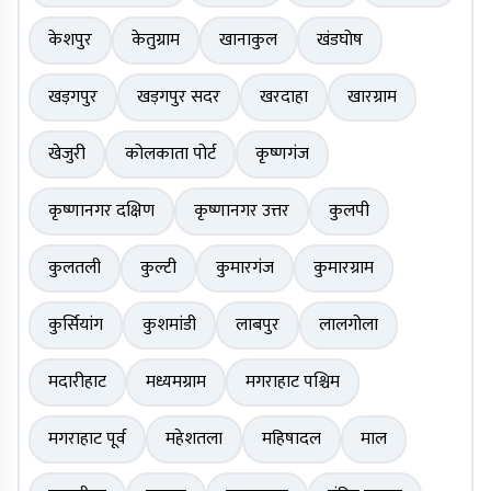
केशपुर
केतुग्राम
खानाकुल
खंडघोष
खड़गपुर
खड़गपुर सदर
खरदाहा
खारग्राम
खेजुरी
कोलकाता पोर्ट
कृष्णगंज
कृष्णानगर दक्षिण
कृष्णानगर उत्तर
कुलपी
कुलतली
कुल्टी
कुमारगंज
कुमारग्राम
कुर्सियांग
कुशमांडी
लाबपुर
लालगोला
मदारीहाट
मध्यमग्राम
मगराहाट पश्चिम
मगराहाट पूर्व
महेशतला
महिषादल
माल