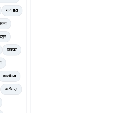
गायघाटा
साबा
द्रपुर
इटाहार
़ा
कालीगंज
करीमपुर