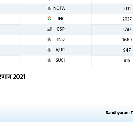
NOTA
2111
INC
2037
BSP
1787
IND
1669
AJUP
947
SUCI
815
रिणाम
2021
Sandhyarani 