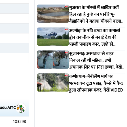
गुजरात के मोरबी में आखिर क्यों
हिल रहा है कुएं का पानी? भू-
वैज्ञानिकों ने बताया चौंकाने वाला
सच
अल्मोड़ा के रवि टम्टा का कमाल!
ड्रोन तकनीक से बनाई देश की
पहली फ्लाइंग कार, उड़ते ही
वायरल हुआ वीडियो
सुजानगढ़: अस्पताल से बाहर
निकल रही थी महिला, तभी
अचानक सिर पर गिरा छज्जा, देखें
VIDEO
कर्णप्रयाग–नैनीसैंण मार्ग पर
भरभराकर टूटा पहाड़, कैमरे में कैद
हुआ खौफनाक मंजर, देंखें VIDEO
Tudu
AITC
103298