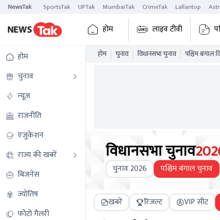
NewsTak
SportsTak
UPTak
MumbaiTak
CrimeTak
Lallantop
Ast
होम
लाइव टीवी
प
होम
चुनाव
विधानसभा चुनाव
पश्चिम बंगाल 
होम
चुनाव
न्यूज़
राजनीति
एजुकेशन
विधानसभा चुनाव
202
राज्य की खबरें
चुनाव 2026
पश्चिम बंगाल चुनाव
बिजनेस
ज्योतिष
खबरें
रिजल्ट
VIP सीट
फोटो गैलरी