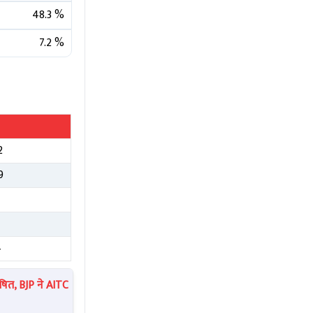
48.3
%
7.2
%
2
9
5
4
ित, BJP ने AITC