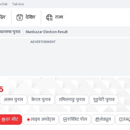
roTak
Tak.live
ढ़िए
देखिए
राज्य
विधानसभा चुनाव
Manbazar Election Result
ADVERTISEMENT
6
असम चुनाव
केरल चुनाव
तमिलनाडु चुनाव
पुडुचेरी चुनाव
हर सीट
लाइव अपडेट्स
एक्जिट पोल
शेड्यूल
FA