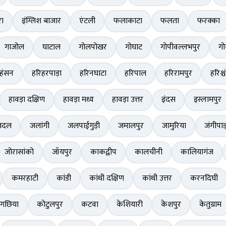
ा
इंग्लिश बाजार
एंटली
फलाकाटा
फलता
फरक्का
गाजोल
घाटाल
गोलपोखर
गोघाट
गोपीवल्लभपुर
गो
हंसन
हरिहरपाड़ा
हरिनघाटा
हरिपाल
हरिरामपुर
हरिश्चं
हावड़ा दक्षिण
हावड़ा मध्य
हावड़ा उत्तर
इंदस
इस्लामपुर
तदल
जलांगी
जलपाईगुड़ी
जमालपुर
जामुरिया
जंगीपाड
जोरासांको
जॉयपुर
काकद्वीप
कालचीनी
कालियागंज
कमरहाटी
कांडी
कांथी दक्षिण
कांथी उत्तर
करनदिघी
लगछिया
कोटुलपुर
कटवा
केशियारी
केशपुर
केतुग्राम