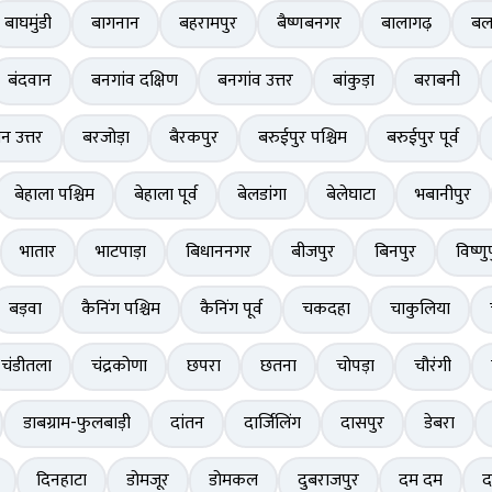
बाघमुंडी
बागनान
बहरामपुर
बैष्णबनगर
बालागढ़
बल
बंदवान
बनगांव दक्षिण
बनगांव उत्तर
बांकुड़ा
बराबनी
ान उत्तर
बरजोड़ा
बैरकपुर
बरुईपुर पश्चिम
बरुईपुर पूर्व
बेहाला पश्चिम
बेहाला पूर्व
बेलडांगा
बेलेघाटा
भबानीपुर
भातार
भाटपाड़ा
बिधाननगर
बीजपुर
बिनपुर
विष्णु
बड़वा
कैनिंग पश्चिम
कैनिंग पूर्व
चकदहा
चाकुलिया
चंडीतला
चंद्रकोणा
छपरा
छतना
चोपड़ा
चौरंगी
डाबग्राम-फुलबाड़ी
दांतन
दार्जिलिंग
दासपुर
डेबरा
दिनहाटा
डोमजूर
डोमकल
दुबराजपुर
दम दम
द