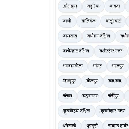
औसग्राम
बदुरिया
बागदा
बाली
बालिगंज
बालुरघाट
बारासात
बर्धमान दक्षिण
बर्धम
बशीरहाट दक्षिण
बशीरहाट उत्तर
भगवानगोला
भांगड़
भरतपुर
विष्णुपुर
बोलपुर
बज बज
चंचल
चंदननगर
चंडीपुर
कूचबिहार दक्षिण
कूचबिहार उत्तर
धनेखली
धुपगुड़ी
डायमंड हार्बर