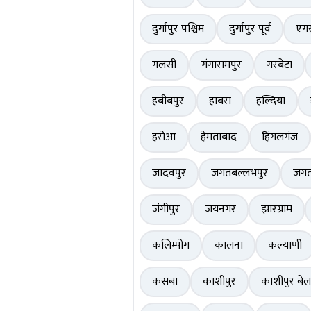
दुर्गापुर पश्चिम
दुर्गापुर पूर्व
एगर
गलसी
गंगारामपुर
गरबेटा
हबीबपुर
हाबरा
हल्दिया
हरोआ
हेमताबाद
हिंगलगंज
जादवपुर
जगतबल्लभपुर
जग
जंगीपुर
जयनगर
झारग्राम
कलिम्पोंग
कालना
कल्याणी
कसबा
काशीपुर
काशीपुर बे