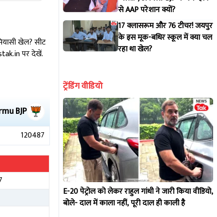
से AAP परेशान क्यों?
17 क्लासरूम और 76 टीचर! जयपुर
के इस मूक-बधिर स्कूल में क्या चल
 सियासी खेल? सीट
रहा था खेल?
k.in पर देखें.
ट्रेंडिंग वीडियो
rmu
BJP
120487
7
E-20 पेट्रोल को लेकर राहुल गांधी ने जारी किया वीडियो,
4
बोले- दाल में काला नहीं, पूरी दाल ही काली है