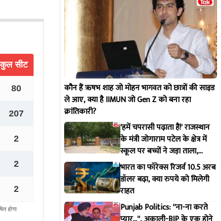
कौन हैं ऋषभ शाह जो मोहन भागवत को छात्रों की साइड
ले आए, क्या है IIMUN जो Gen Z को बना रहा
क्रांतिकारी?
'हमें चपरासी पढ़ाता है!' राजस्थान
के मंत्री जोगाराम पटेल के क्षेत्र में
स्कूल पर बच्चों ने जड़ा ताला,
वीडियो वायरल होते ही जागा विभाग
भारत का फॉरेक्स रिजर्व 10.5 अरब
डॉलर बढ़ा, क्या रुपये को मिलेगी
राहत
Punjab Politics: ''ना-ना करते
प्यार...'', अकाली-BJP के एक होने