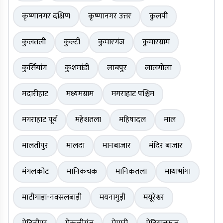
कृष्णानगर दक्षिण
कृष्णानगर उत्तर
कुलपी
कुलतली
कुल्टी
कुमारगंज
कुमारग्राम
कुर्सियांग
कुशमांडी
लाबपुर
लालगोला
मदारीहाट
मध्यमग्राम
मगराहाट पश्चिम
मगराहाट पूर्व
महेशतला
महिषादल
माल
मालतीपुर
मालदा
मानबाजार
मंदिर बाजार
मंगलकोट
मानिकचक
मानिकतला
माथाभांगा
माटीगाड़ा-नक्सलबाड़ी
मयनागुड़ी
मयूरेश्वर