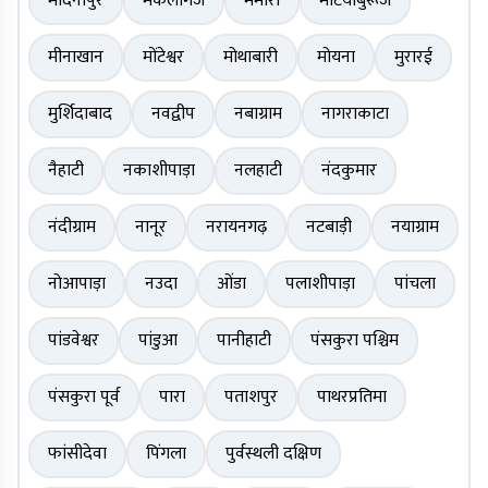
मेदिनीपुर
मेकलीगंज
मेमारी
मेटियाबुरूज
मीनाखान
मोंटेश्वर
मोथाबारी
मोयना
मुरारई
मुर्शिदाबाद
नवद्वीप
नबाग्राम
नागराकाटा
नैहाटी
नकाशीपाड़ा
नलहाटी
नंदकुमार
नंदीग्राम
नानूर
नरायनगढ़
नटबाड़ी
नयाग्राम
नोआपाड़ा
नउदा
ओंडा
पलाशीपाड़ा
पांचला
पांडवेश्वर
पांडुआ
पानीहाटी
पंसकुरा पश्चिम
पंसकुरा पूर्व
पारा
पताशपुर
पाथरप्रतिमा
फांसीदेवा
पिंगला
पुर्वस्थली दक्षिण