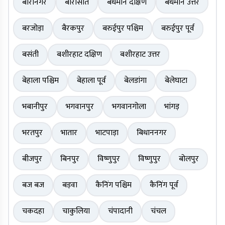
बारानगर
बारासात
बर्धमान दक्षिण
बर्धमान उत्तर
बरजोड़ा
बैरकपुर
बरुईपुर पश्चिम
बरुईपुर पूर्व
बसंती
बशीरहाट दक्षिण
बशीरहाट उत्तर
बेहाला पश्चिम
बेहाला पूर्व
बेलडांगा
बेलेघाटा
भबानीपुर
भगवानपुर
भगवानगोला
भांगड़
भरतपुर
भातार
भाटपाड़ा
बिधाननगर
बीजपुर
बिनपुर
विष्णुपुर
विष्णुपुर
बोलपुर
बज बज
बड़वा
कैनिंग पश्चिम
कैनिंग पूर्व
चकदहा
चाकुलिया
चंपादानी
चंचल