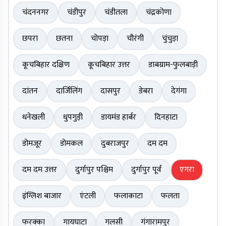
चंदननगर
चंडीपुर
चंडीतला
चंद्रकोणा
छपरा
छतना
चोपड़ा
चौरंगी
चुंचुड़ा
कूचबिहार दक्षिण
कूचबिहार उत्तर
डाबग्राम-फुलबाड़ी
दांतन
दार्जिलिंग
दासपुर
डेबरा
देगंगा
धनेखली
धुपगुड़ी
डायमंड हार्बर
दिनहाटा
डोमजूर
डोमकल
दुबराजपुर
दम दम
दम दम उत्तर
दुर्गापुर पश्चिम
दुर्गापुर पूर्व
एगरा
इंग्लिश बाजार
एंटली
फलाकाटा
फलता
फरक्का
गायघाटा
गलसी
गंगारामपुर