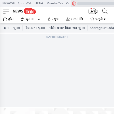
NewsTak
SportsTak
UPTak
MumbaiTak
CrimeTak
Lallantop
AstroTak
होम
चुनाव
न्यूज़
राजनीति
एजुकेशन
होम
चुनाव
विधानसभा चुनाव
पश्चिम बंगाल विधानसभा चुनाव
Kharagpur Sadar
ADVERTISEMENT