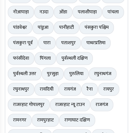
नोआपाड़ा
नउदा
ओंडा
पलाशीपाड़ा
पांचला
पांडवेश्वर
पांडुआ
पानीहाटी
पंसकुरा पश्चिम
पंसकुरा पूर्व
पारा
पताशपुर
पाथरप्रतिमा
फांसीदेवा
पिंगला
पुर्वस्थली दक्षिण
पुर्वस्थली उत्तर
पुरसुड़ा
पुरुलिया
रघुनाथगंज
रघुनाथपुर
रायदिघी
रायगंज
रैना
रायपुर
राजरहाट गोपालपुर
राजरहाट न्यू टाउन
राजगंज
रामनगर
रामपुरहाट
राणाघाट दक्षिण