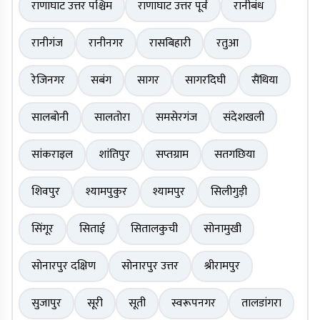
राणाघाट उत्तर पश्चिम
राणाघाट उत्तर पूर्व
रानीबंध
रानीगंज
रानीनगर
रासबिहारी
रतुआ
रेजिनगर
सबंग
सागर
सागरदिघी
सैंथिया
सालबोनी
सालतोरा
समसेरगंज
संदेशखली
सांकराइल
शांतिपुर
सप्तग्राम
सतगछिया
शिवपुर
श्यामपुकुर
श्यामपुर
सिलीगुड़ी
सिंगूर
सिताई
सितालकुची
सोनामुखी
सोनारपुर दक्षिण
सोनारपुर उत्तर
श्रीरामपुर
सुजापुर
सूरी
सूती
स्वरूपनगर
तालडांगरा