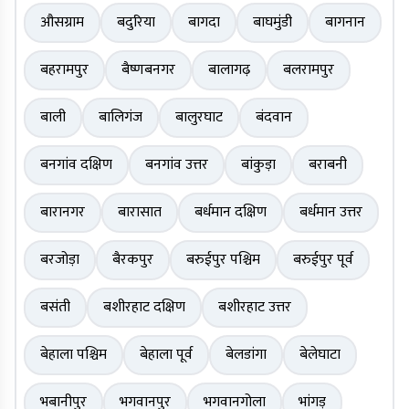
औसग्राम
बदुरिया
बागदा
बाघमुंडी
बागनान
बहरामपुर
बैष्णबनगर
बालागढ़
बलरामपुर
बाली
बालिगंज
बालुरघाट
बंदवान
बनगांव दक्षिण
बनगांव उत्तर
बांकुड़ा
बराबनी
बारानगर
बारासात
बर्धमान दक्षिण
बर्धमान उत्तर
बरजोड़ा
बैरकपुर
बरुईपुर पश्चिम
बरुईपुर पूर्व
बसंती
बशीरहाट दक्षिण
बशीरहाट उत्तर
बेहाला पश्चिम
बेहाला पूर्व
बेलडांगा
बेलेघाटा
भबानीपुर
भगवानपुर
भगवानगोला
भांगड़