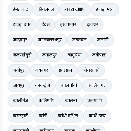
हेमताबाद
हिंगलगंज
हावड़ा दक्षिण
हावड़ा मध्य
हावड़ा उत्तर
इंदस
इस्लामपुर
इटाहार
जादवपुर
जगतबल्लभपुर
जगतदल
जलांगी
जलपाईगुड़ी
जमालपुर
जामुरिया
जंगीपाड़ा
जंगीपुर
जयनगर
झारग्राम
जोरासांको
जॉयपुर
काकद्वीप
कालचीनी
कालियागंज
कालीगंज
कलिम्पोंग
कालना
कल्याणी
कमरहाटी
कांडी
कांथी दक्षिण
कांथी उत्तर