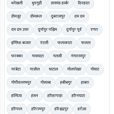
धनेखली
धुपगुड़ी
डायमंड हार्बर
दिनहाटा
डोमजूर
डोमकल
दुबराजपुर
दम दम
दम दम उत्तर
दुर्गापुर पश्चिम
दुर्गापुर पूर्व
एगरा
इंग्लिश बाजार
एंटली
फलाकाटा
फलता
फरक्का
गायघाटा
गलसी
गंगारामपुर
गरबेटा
गाजोल
घाटाल
गोलपोखर
गोघाट
गोपीवल्लभपुर
गोसाबा
हबीबपुर
हाबरा
हल्दिया
हंसन
हरिहरपाड़ा
हरिनघाटा
हरिपाल
हरिरामपुर
हरिश्चंद्रपुर
हरोआ