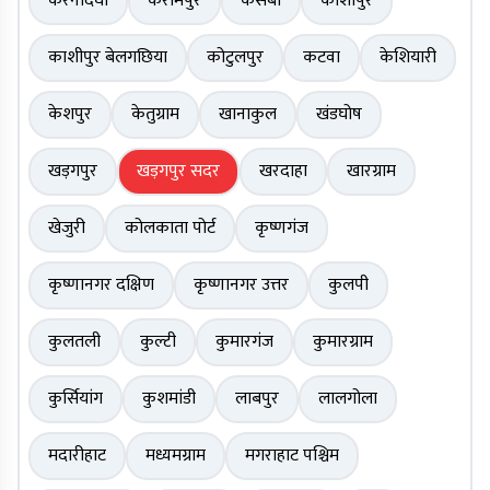
करनदिघी
करीमपुर
कसबा
काशीपुर
काशीपुर बेलगछिया
कोटुलपुर
कटवा
केशियारी
केशपुर
केतुग्राम
खानाकुल
खंडघोष
खड़गपुर
खड़गपुर सदर
खरदाहा
खारग्राम
खेजुरी
कोलकाता पोर्ट
कृष्णगंज
कृष्णानगर दक्षिण
कृष्णानगर उत्तर
कुलपी
कुलतली
कुल्टी
कुमारगंज
कुमारग्राम
कुर्सियांग
कुशमांडी
लाबपुर
लालगोला
मदारीहाट
मध्यमग्राम
मगराहाट पश्चिम