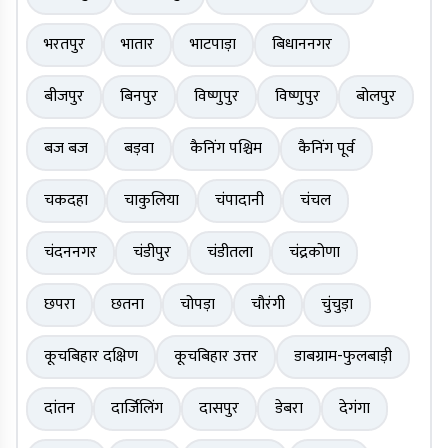
भरतपुर
भातार
भाटपाड़ा
बिधाननगर
बीजपुर
बिनपुर
विष्णुपुर
विष्णुपुर
बोलपुर
बज बज
बड़वा
कैनिंग पश्चिम
कैनिंग पूर्व
चकदहा
चाकुलिया
चंपादानी
चंचल
चंदननगर
चंडीपुर
चंडीतला
चंद्रकोणा
छपरा
छतना
चोपड़ा
चौरंगी
चुंचुड़ा
कूचबिहार दक्षिण
कूचबिहार उत्तर
डाबग्राम-फुलबाड़ी
दांतन
दार्जिलिंग
दासपुर
डेबरा
देगंगा