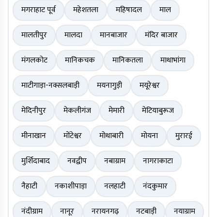
मगराहाट पूर्व
महेशतला
महिषादल
माल
मालतीपुर
मालदा
मानबाजार
मंदिर बाजार
मंगलकोट
मानिकचक
मानिकतला
माथाभांगा
माटीगाड़ा-नक्सलबाड़ी
मयनागुड़ी
मयूरेश्वर
मेदिनीपुर
मेकलीगंज
मेमारी
मेटियाबुरूज
मीनाखान
मोंटेश्वर
मोथाबारी
मोयना
मुरारई
मुर्शिदाबाद
नवद्वीप
नबाग्राम
नागराकाटा
नैहाटी
नकाशीपाड़ा
नलहाटी
नंदकुमार
नंदीग्राम
नानूर
नरायनगढ़
नटबाड़ी
नयाग्राम