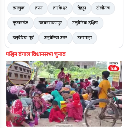
तमलुक
तपन
तारकेश्वर
तेहट्टा
टॉलीगंज
तूफानगंज
उदयनरायणपुर
उलुबेरिया दक्षिण
उलुबेरिया पूर्व
उलुबेरिया उत्तर
उत्तरपाड़ा
पश्चिम बंगाल विधानसभा चुनाव