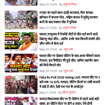
May 26 2026
· By
अनुपम मिश्रा
रंगदार का पहले बाल-ढाढ़ी कटवाया, फिर कच्छा-
बनियान में कराया परेड...पश्चिम बंगाल में सुभेंदु सरकार
बनने के बाद एक्शन मोड में पुलिस!
May 25 2026
· By
अनुपम मिश्रा
फाल्टा उपचुनाव में रिकॉर्ड वोटों से जीत दर्ज करने वाले
देबांग्शु पांडा कौन… जानिए उनके पास कितनी संपत्ति और
कौन-कौन से केस दर्ज
May 24 2026
· By
न्यूज तक
फाल्टा सीट पर दोबारा वोटिंग के बाद आया चौंकाने वाला
रिजल्ट, इस कैंडिडेट की हुई जीत, जानिए जहांगीर खान
को मिले कितने वोट
May 24 2026
· By
न्यूज तक
Falta Re-Poll 2026 Voting LIVE: फलता सीट पर 3
बजे तक 74.10% मतदान, वोटिंग सेंटर्स पर लंबी कतारों
में खड़े है लोग, देखें पल-पल के अपडेट्स
May 21 2026
· By
सौरव कुमार
फलता विधानसभा सीट पर री-पोलिंग से पहले आई बड़ी
खबर, हर वोटिंग सेंटर पर होंगे 8 जवान, ऐसे होगी