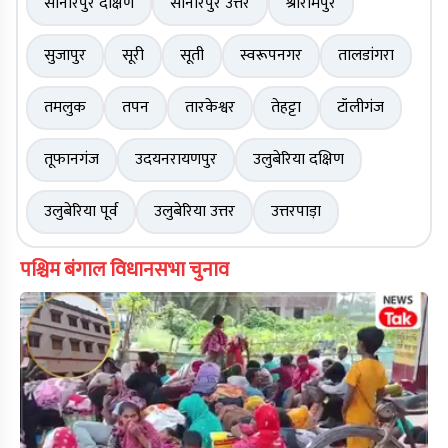
सोनारपुर दक्षिण
सोनारपुर उत्तर
श्रीरामपुर
सुजापुर
सूरी
सूती
स्वरूपनगर
तालडांगरा
तमलुक
तपन
तारकेश्वर
तेहट्टा
टॉलीगंज
तूफानगंज
उदयनरायणपुर
उलुबेरिया दक्षिण
उलुबेरिया पूर्व
उलुबेरिया उत्तर
उत्तरपाड़ा
पश्चिम बंगाल विधानसभा चुनाव