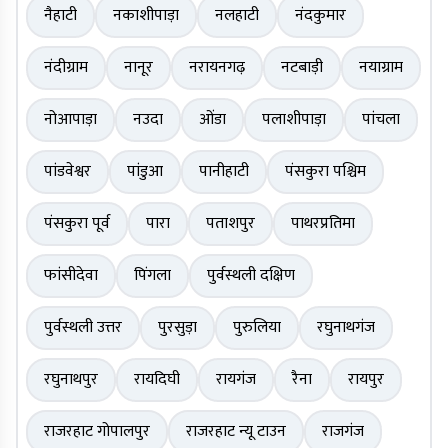
नैहाटी
नकाशीपाड़ा
नलहाटी
नंदकुमार
नंदीग्राम
नानूर
नरायनगढ़
नटबाड़ी
नयाग्राम
नोआपाड़ा
नउदा
ओंडा
पलाशीपाड़ा
पांचला
पांडवेश्वर
पांडुआ
पानीहाटी
पंसकुरा पश्चिम
पंसकुरा पूर्व
पारा
पताशपुर
पाथरप्रतिमा
फांसीदेवा
पिंगला
पुर्वस्थली दक्षिण
पुर्वस्थली उत्तर
पुरसुड़ा
पुरुलिया
रघुनाथगंज
रघुनाथपुर
रायदिघी
रायगंज
रैना
रायपुर
राजरहाट गोपालपुर
राजरहाट न्यू टाउन
राजगंज