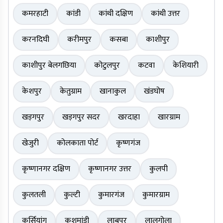
कमरहाटी
कांडी
कांथी दक्षिण
कांथी उत्तर
करनदिघी
करीमपुर
कसबा
काशीपुर
काशीपुर बेलगछिया
कोटुलपुर
कटवा
केशियारी
केशपुर
केतुग्राम
खानाकुल
खंडघोष
खड़गपुर
खड़गपुर सदर
खरदाहा
खारग्राम
खेजुरी
कोलकाता पोर्ट
कृष्णगंज
कृष्णानगर दक्षिण
कृष्णानगर उत्तर
कुलपी
कुलतली
कुल्टी
कुमारगंज
कुमारग्राम
कुर्सियांग
कुशमांडी
लाबपुर
लालगोला