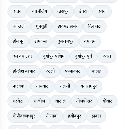
दांतन
दार्जिलिंग
दासपुर
डेबरा
देगंगा
धनेखली
धुपगुड़ी
डायमंड हार्बर
दिनहाटा
डोमजूर
डोमकल
दुबराजपुर
दम दम
दम दम उत्तर
दुर्गापुर पश्चिम
दुर्गापुर पूर्व
एगरा
इंग्लिश बाजार
एंटली
फलाकाटा
फलता
फरक्का
गायघाटा
गलसी
गंगारामपुर
गरबेटा
गाजोल
घाटाल
गोलपोखर
गोघाट
गोपीवल्लभपुर
गोसाबा
हबीबपुर
हाबरा