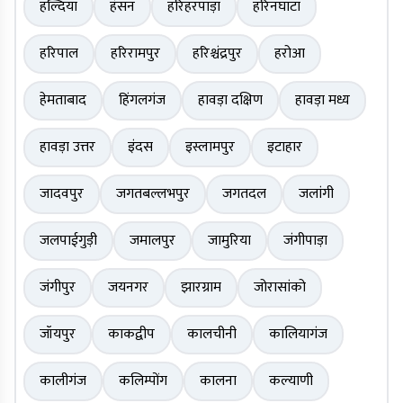
हल्दिया
हंसन
हरिहरपाड़ा
हरिनघाटा
हरिपाल
हरिरामपुर
हरिश्चंद्रपुर
हरोआ
हेमताबाद
हिंगलगंज
हावड़ा दक्षिण
हावड़ा मध्य
हावड़ा उत्तर
इंदस
इस्लामपुर
इटाहार
जादवपुर
जगतबल्लभपुर
जगतदल
जलांगी
जलपाईगुड़ी
जमालपुर
जामुरिया
जंगीपाड़ा
जंगीपुर
जयनगर
झारग्राम
जोरासांको
जॉयपुर
काकद्वीप
कालचीनी
कालियागंज
कालीगंज
कलिम्पोंग
कालना
कल्याणी