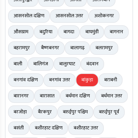
आसनसोल दक्षिण
आसनसोल उत्तर
अशोकनगर
औसग्राम
बदुरिया
बागदा
बाघमुंडी
बागनान
बहरामपुर
बैष्णबनगर
बालागढ़
बलरामपुर
बाली
बालिगंज
बालुरघाट
बंदवान
बनगांव दक्षिण
बनगांव उत्तर
बांकुड़ा
बराबनी
बारानगर
बारासात
बर्धमान दक्षिण
बर्धमान उत्तर
बरजोड़ा
बैरकपुर
बरुईपुर पश्चिम
बरुईपुर पूर्व
बसंती
बशीरहाट दक्षिण
बशीरहाट उत्तर