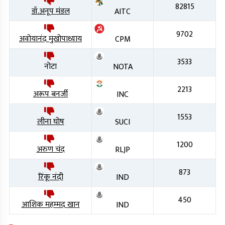
82815
डॉ.अनूप मंडल
AITC
9702
अवोयानंद मुखोपाध्याय
CPM
3533
नोटा
NOTA
2213
अरूप बनर्जी
INC
1553
लीना घोष
SUCI
1200
अरुण चंद
RLJP
873
रिंकू नंदी
IND
450
आशिक महम्मद खान
IND