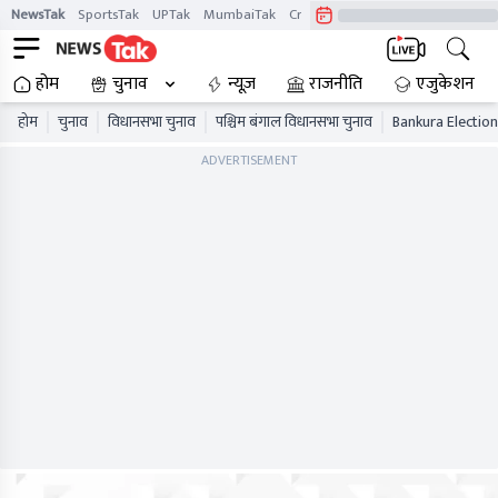
NewsTak
SportsTak
UPTak
MumbaiTak
CrimeTak
Lallantop
AstroTak
होम
चुनाव
न्यूज़
राजनीति
एजुकेशन
होम
चुनाव
विधानसभा चुनाव
पश्चिम बंगाल विधानसभा चुनाव
Bankura Election
ADVERTISEMENT