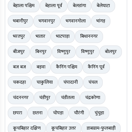
बेहाला पश्चिम
बेहाला पूर्व
बेलडांगा
बेलेघाटा
भबानीपुर
भगवानपुर
भगवानगोला
भांगड़
भरतपुर
भातार
भाटपाड़ा
बिधाननगर
बीजपुर
बिनपुर
विष्णुपुर
विष्णुपुर
बोलपुर
बज बज
बड़वा
कैनिंग पश्चिम
कैनिंग पूर्व
चकदहा
चाकुलिया
चंपादानी
चंचल
चंदननगर
चंडीपुर
चंडीतला
चंद्रकोणा
छपरा
छतना
चोपड़ा
चौरंगी
चुंचुड़ा
कूचबिहार दक्षिण
कूचबिहार उत्तर
डाबग्राम-फुलबाड़ी