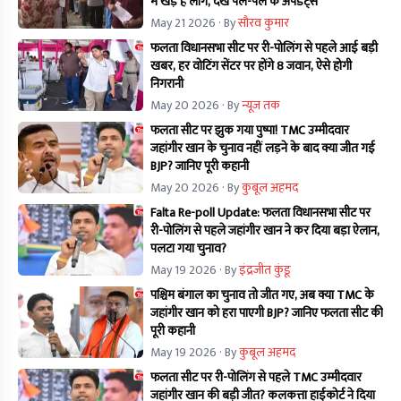
में खड़े है लोग, देखें पल-पल के अपडेट्स
May 21 2026
· By
सौरव कुमार
फलता विधानसभा सीट पर री-पोलिंग से पहले आई बड़ी
खबर, हर वोटिंग सेंटर पर होंगे 8 जवान, ऐसे होगी
निगरानी
May 20 2026
· By
न्यूज तक
फलता सीट पर झुक गया पुष्पा! TMC उम्मीदवार
जहांगीर खान के चुनाव नहीं लड़ने के बाद क्या जीत गई
BJP? जानिए पूरी कहानी
May 20 2026
· By
कुबूल अहमद
Falta Re-poll Update: फलता विधानसभा सीट पर
री-पोलिंग से पहले जहांगीर खान ने कर दिया बड़ा ऐलान,
पलटा गया चुनाव?
May 19 2026
· By
इंद्रजीत कुंडू
पश्चिम बंगाल का चुनाव तो जीत गए, अब क्या TMC के
जहांगीर खान को हरा पाएगी BJP? जानिए फलता सीट की
पूरी कहानी
May 19 2026
· By
कुबूल अहमद
फलता सीट पर री-पोलिंग से पहले TMC उम्मीदवार
जहांगीर खान की बड़ी जीत? कलकत्ता हाईकोर्ट ने दिया