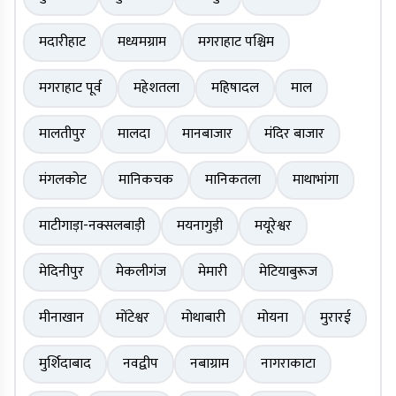
मदारीहाट
मध्यमग्राम
मगराहाट पश्चिम
मगराहाट पूर्व
महेशतला
महिषादल
माल
मालतीपुर
मालदा
मानबाजार
मंदिर बाजार
मंगलकोट
मानिकचक
मानिकतला
माथाभांगा
माटीगाड़ा-नक्सलबाड़ी
मयनागुड़ी
मयूरेश्वर
मेदिनीपुर
मेकलीगंज
मेमारी
मेटियाबुरूज
मीनाखान
मोंटेश्वर
मोथाबारी
मोयना
मुरारई
मुर्शिदाबाद
नवद्वीप
नबाग्राम
नागराकाटा