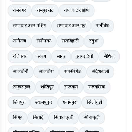
रामनगर
रामपुरहाट
राणाघाट दक्षिण
राणाघाट उत्तर पश्चिम
राणाघाट उत्तर पूर्व
रानीबंध
रानीगंज
रानीनगर
रासबिहारी
रतुआ
रेजिनगर
सबंग
सागर
सागरदिघी
सैंथिया
सालबोनी
सालतोरा
समसेरगंज
संदेशखली
सांकराइल
शांतिपुर
सप्तग्राम
सतगछिया
शिवपुर
श्यामपुकुर
श्यामपुर
सिलीगुड़ी
सिंगूर
सिताई
सितालकुची
सोनामुखी