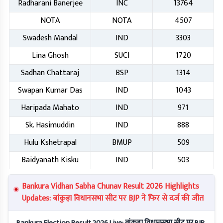
Radharani Banerjee
INC
13764
NOTA
NOTA
4507
Swadesh Mandal
IND
3303
Lina Ghosh
SUCI
1720
Sadhan Chattaraj
BSP
1314
Swapan Kumar Das
IND
1043
Haripada Mahato
IND
971
Sk. Hasimuddin
IND
888
Hulu Kshetrapal
BMUP
509
Baidyanath Kisku
IND
503
Bankura Vidhan Sabha Chunav Result 2026 Highlights
Updates: बांकुड़ा विधानसभा सीट पर BJP ने फिर से दर्ज की जीत
Bankura Election Result 2026 Live: बांकुड़ा विधानसभा सीट पर BJP