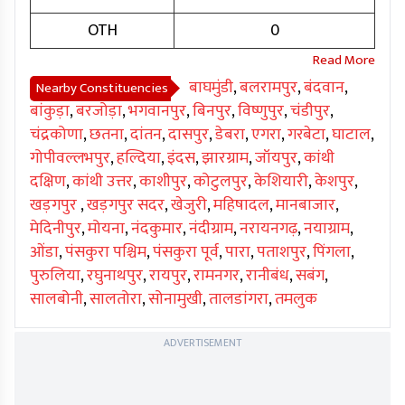
OTH
0
बाघमुंडी
,
बलरामपुर
,
बंदवान
,
Nearby Constituencies
बांकुड़ा
,
बरजोड़ा
,
भगवानपुर
,
बिनपुर
,
विष्णुपुर
,
चंडीपुर
,
चंद्रकोणा
,
छतना
,
दांतन
,
दासपुर
,
डेबरा
,
एगरा
,
गरबेटा
,
घाटाल
,
गोपीवल्लभपुर
,
हल्दिया
,
इंदस
,
झारग्राम
,
जॉयपुर
,
कांथी
दक्षिण
,
कांथी उत्तर
,
काशीपुर
,
कोटुलपुर
,
केशियारी
,
केशपुर
,
खड़गपुर
,
खड़गपुर सदर
,
खेजुरी
,
महिषादल
,
मानबाजार
,
मेदिनीपुर
,
मोयना
,
नंदकुमार
,
नंदीग्राम
,
नरायनगढ़
,
नयाग्राम
,
ओंडा
,
पंसकुरा पश्चिम
,
पंसकुरा पूर्व
,
पारा
,
पताशपुर
,
पिंगला
,
पुरुलिया
,
रघुनाथपुर
,
रायपुर
,
रामनगर
,
रानीबंध
,
सबंग
,
सालबोनी
,
सालतोरा
,
सोनामुखी
,
तालडांगरा
,
तमलुक
ADVERTISEMENT