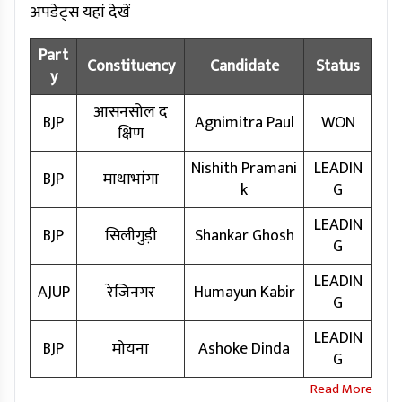
अपडेट्स यहां देखें
Part
Constituency
Candidate
Status
y
आसनसोल द
BJP
Agnimitra Paul
WON
क्षिण
Nishith Pramani
LEADIN
BJP
माथाभांगा
k
G
LEADIN
BJP
सिलीगुड़ी
Shankar Ghosh
G
LEADIN
AJUP
रेजिनगर
Humayun Kabir
G
LEADIN
BJP
मोयना
Ashoke Dinda
G