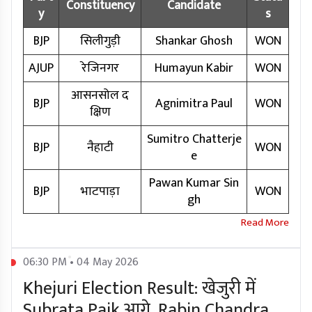
Constituency
Candidate
y
s
BJP
सिलीगुड़ी
Shankar Ghosh
WON
AJUP
रेजिनगर
Humayun Kabir
WON
आसनसोल द
BJP
Agnimitra Paul
WON
क्षिण
Sumitro Chatterje
BJP
नैहाटी
WON
e
Pawan Kumar Sin
BJP
भाटपाड़ा
WON
gh
06:30 PM • 04 May 2026
Khejuri Election Result: खेजुरी में
Subrata Paik आगे, Rabin Chandra