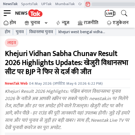
NewsTak
SportsTak
UPTak
MumbaiTak
CrimeTak
Lallantop
AstroTak
होम
चुनाव
न्यूज़
राजनीति
एजुकेशन
होम
चुनाव
विधानसभा चुनाव
khejuri west bengal vidhan
sabha chunav result live
लाइव
updates wbaelb
Khejuri Vidhan Sabha Chunav Result
2026 Highlights Updates: खेजुरी विधानसभा
सीट पर BJP ने फिर से दर्ज की जीत
NewsTak Web
04 May 2026
(अपडेटेड:
May 6 2026 6:22 PM
)
Khejuri Result 2026 Highlights: पश्चिम बंगाल विधानसभा चुनाव
2026 के नतीजे अब आपकी स्क्रीन पर सबसे पहले। newstak.in पर मिलेंगे
तेज, सटीक और हर पल अपडेट होने वाले रिजल्ट्स। खेजुरी सीट पर कौन
आगे, कौन पीछे - हर राउंड की पूरी जानकारी यहां उपलब्ध होगी। जुड़े रहें हमारे
साथ और पाएं चुनाव से जुड़ी हर बड़ी खबर। साथ ही, Newstak Live TV पर
देखें चुनावी कवरेज का पूरा अपडेट.