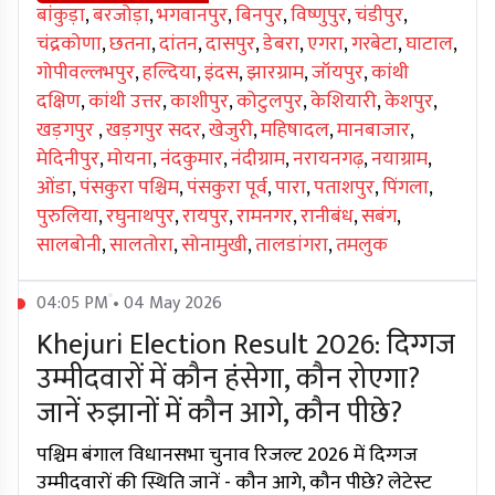
बांकुड़ा
,
बरजोड़ा
,
भगवानपुर
,
बिनपुर
,
विष्णुपुर
,
चंडीपुर
,
चंद्रकोणा
,
छतना
,
दांतन
,
दासपुर
,
डेबरा
,
एगरा
,
गरबेटा
,
घाटाल
,
गोपीवल्लभपुर
,
हल्दिया
,
इंदस
,
झारग्राम
,
जॉयपुर
,
कांथी
दक्षिण
,
कांथी उत्तर
,
काशीपुर
,
कोटुलपुर
,
केशियारी
,
केशपुर
,
खड़गपुर
,
खड़गपुर सदर
,
खेजुरी
,
महिषादल
,
मानबाजार
,
मेदिनीपुर
,
मोयना
,
नंदकुमार
,
नंदीग्राम
,
नरायनगढ़
,
नयाग्राम
,
ओंडा
,
पंसकुरा पश्चिम
,
पंसकुरा पूर्व
,
पारा
,
पताशपुर
,
पिंगला
,
पुरुलिया
,
रघुनाथपुर
,
रायपुर
,
रामनगर
,
रानीबंध
,
सबंग
,
सालबोनी
,
सालतोरा
,
सोनामुखी
,
तालडांगरा
,
तमलुक
04:05 PM • 04 May 2026
Khejuri Election Result 2026: दिग्गज
उम्मीदवारों में कौन हंसेगा, कौन रोएगा?
जानें रुझानों में कौन आगे, कौन पीछे?
पश्चिम बंगाल विधानसभा चुनाव रिजल्ट 2026 में दिग्गज
उम्मीदवारों की स्थिति जानें - कौन आगे, कौन पीछे? लेटेस्ट