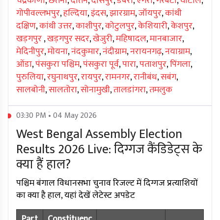
चंद्रकोणा
,
छतना
,
दांतन
,
दासपुर
,
डेबरा
,
एगरा
,
गरबेटा
,
घाटाल
,
गोपीवल्लभपुर
,
हल्दिया
,
इंदस
,
झारग्राम
,
जॉयपुर
,
कांथी
दक्षिण
,
कांथी उत्तर
,
काशीपुर
,
कोटुलपुर
,
केशियारी
,
केशपुर
,
खड़गपुर
,
खड़गपुर सदर
,
खेजुरी
,
महिषादल
,
मानबाजार
,
मेदिनीपुर
,
मोयना
,
नंदकुमार
,
नंदीग्राम
,
नरायनगढ़
,
नयाग्राम
,
ओंडा
,
पंसकुरा पश्चिम
,
पंसकुरा पूर्व
,
पारा
,
पताशपुर
,
पिंगला
,
पुरुलिया
,
रघुनाथपुर
,
रायपुर
,
रामनगर
,
रानीबंध
,
सबंग
,
सालबोनी
,
सालतोरा
,
सोनामुखी
,
तालडांगरा
,
तमलुक
03:30 PM • 04 May 2026
West Bengal Assembly Election
Results 2026 Live: दिग्गज कैंडिडेट्स के
क्या हैं हाल?
पश्चिम बंगाल विधानसभा चुनाव रिजल्ट में दिग्गज प्रत्याशियों
का क्या है हाल, यहां देखें लेटेस्ट अपडेट
Part
Constituenc