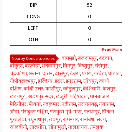
BJP
52
CONG
0
LEFT
0
OTH
0
बाघमुंडी
,
बलरामपुर
,
बंदवान
,
Nearby Constituencies
बांकुड़ा
,
बरजोड़ा
,
भगवानपुर
,
बिनपुर
,
विष्णुपुर
,
चंडीपुर
,
चंद्रकोणा
,
छतना
,
दांतन
,
दासपुर
,
डेबरा
,
एगरा
,
गरबेटा
,
घाटाल
,
गोपीवल्लभपुर
,
हल्दिया
,
इंदस
,
झारग्राम
,
जॉयपुर
,
कांथी
दक्षिण
,
कांथी उत्तर
,
काशीपुर
,
कोटुलपुर
,
केशियारी
,
केशपुर
,
खड़गपुर
,
खड़गपुर सदर
,
खेजुरी
,
महिषादल
,
मानबाजार
,
मेदिनीपुर
,
मोयना
,
नंदकुमार
,
नंदीग्राम
,
नरायनगढ़
,
नयाग्राम
,
ओंडा
,
पंसकुरा पश्चिम
,
पंसकुरा पूर्व
,
पारा
,
पताशपुर
,
पिंगला
,
पुरुलिया
,
रघुनाथपुर
,
रायपुर
,
रामनगर
,
रानीबंध
,
सबंग
,
सालबोनी
,
सालतोरा
,
सोनामुखी
,
तालडांगरा
,
तमलुक