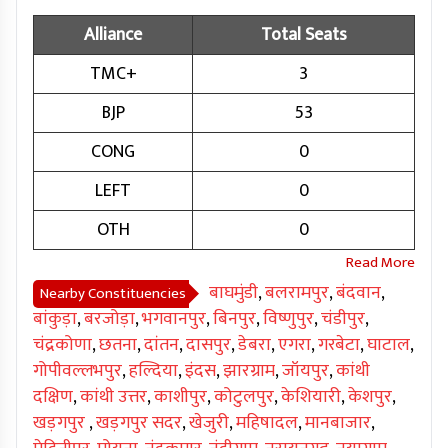
Alliance
Total Seats
TMC+
3
BJP
53
CONG
0
LEFT
0
OTH
0
बाघमुंडी
,
बलरामपुर
,
बंदवान
,
Nearby Constituencies
बांकुड़ा
,
बरजोड़ा
,
भगवानपुर
,
बिनपुर
,
विष्णुपुर
,
चंडीपुर
,
चंद्रकोणा
,
छतना
,
दांतन
,
दासपुर
,
डेबरा
,
एगरा
,
गरबेटा
,
घाटाल
,
गोपीवल्लभपुर
,
हल्दिया
,
इंदस
,
झारग्राम
,
जॉयपुर
,
कांथी
दक्षिण
,
कांथी उत्तर
,
काशीपुर
,
कोटुलपुर
,
केशियारी
,
केशपुर
,
खड़गपुर
,
खड़गपुर सदर
,
खेजुरी
,
महिषादल
,
मानबाजार
,