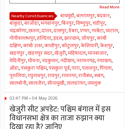
बाघमुंडी
,
बलरामपुर
,
बंदवान
,
Nearby Constituencies
बांकुड़ा
,
बरजोड़ा
,
भगवानपुर
,
बिनपुर
,
विष्णुपुर
,
चंडीपुर
,
चंद्रकोणा
,
छतना
,
दांतन
,
दासपुर
,
डेबरा
,
एगरा
,
गरबेटा
,
घाटाल
,
गोपीवल्लभपुर
,
हल्दिया
,
इंदस
,
झारग्राम
,
जॉयपुर
,
कांथी
दक्षिण
,
कांथी उत्तर
,
काशीपुर
,
कोटुलपुर
,
केशियारी
,
केशपुर
,
खड़गपुर
,
खड़गपुर सदर
,
खेजुरी
,
महिषादल
,
मानबाजार
,
मेदिनीपुर
,
मोयना
,
नंदकुमार
,
नंदीग्राम
,
नरायनगढ़
,
नयाग्राम
,
ओंडा
,
पंसकुरा पश्चिम
,
पंसकुरा पूर्व
,
पारा
,
पताशपुर
,
पिंगला
,
पुरुलिया
,
रघुनाथपुर
,
रायपुर
,
रामनगर
,
रानीबंध
,
सबंग
,
सालबोनी
,
सालतोरा
,
सोनामुखी
,
तालडांगरा
,
तमलुक
02:47 PM • 04 May 2026
खेजुरी सीट अपडेट: पश्चिम बंगाल में इस
विधानसभा क्षेत्र का ताजा रुझान क्या
दिखा रहा है? जानिए