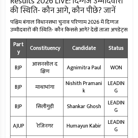
Results 2026 LIVE: दिग्गज उम्मीदवारों
की स्थिति- कौन आगे, कौन पीछे? जानें
पश्चिम बंगाल विधानसभा चुनाव परिणाम 2026 में दिग्गज
उम्मीदवारों की स्थिति- कौन किससे आगे? देखें ताजा अपडेट्स
Part
Constituency
Candidate
Status
y
आसनसोल द
BJP
Agnimitra Paul
WON
क्षिण
Nishith Pramani
LEADIN
BJP
माथाभांगा
k
G
LEADIN
BJP
सिलीगुड़ी
Shankar Ghosh
G
LEADIN
AJUP
रेजिनगर
Humayun Kabir
G