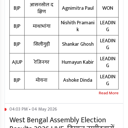
आसनसोल द
BJP
Agnimitra Paul
WON
क्षिण
Nishith Pramani
LEADIN
BJP
माथाभांगा
k
G
LEADIN
BJP
सिलीगुड़ी
Shankar Ghosh
G
LEADIN
AJUP
रेजिनगर
Humayun Kabir
G
LEADIN
BJP
मोयना
Ashoke Dinda
G
04:03 PM • 04 May 2026
West Bengal Assembly Election