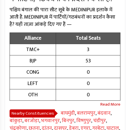
पश्चिम बंगाल की पारा सीट सूबे के MEDINIPUR इलाके में
आती है. MEDINIPUR में पार्टियों/गठबंधनों का प्रदर्शन कैसा
है? यहाँ ताज़ा आंकड़े दिए गए हैं —
Alliance
Total Seats
TMC+
3
BJP
53
CONG
0
LEFT
0
OTH
0
बाघमुंडी
,
बलरामपुर
,
बंदवान
,
Nearby Constituencies
बांकुड़ा
,
बरजोड़ा
,
भगवानपुर
,
बिनपुर
,
विष्णुपुर
,
चंडीपुर
,
चंद्रकोणा
,
छतना
,
दांतन
,
दासपुर
,
डेबरा
,
एगरा
,
गरबेटा
,
घाटाल
,