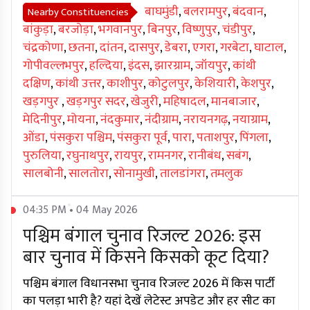
बाघमुंडी
,
बलरामपुर
,
बंदवान
,
Nearby Constituencies
बांकुड़ा
,
बरजोड़ा
,
भगवानपुर
,
बिनपुर
,
विष्णुपुर
,
चंडीपुर
,
चंद्रकोणा
,
छतना
,
दांतन
,
दासपुर
,
डेबरा
,
एगरा
,
गरबेटा
,
घाटाल
,
गोपीवल्लभपुर
,
हल्दिया
,
इंदस
,
झारग्राम
,
जॉयपुर
,
कांथी
दक्षिण
,
कांथी उत्तर
,
काशीपुर
,
कोटुलपुर
,
केशियारी
,
केशपुर
,
खड़गपुर
,
खड़गपुर सदर
,
खेजुरी
,
महिषादल
,
मानबाजार
,
मेदिनीपुर
,
मोयना
,
नंदकुमार
,
नंदीग्राम
,
नरायनगढ़
,
नयाग्राम
,
ओंडा
,
पंसकुरा पश्चिम
,
पंसकुरा पूर्व
,
पारा
,
पताशपुर
,
पिंगला
,
पुरुलिया
,
रघुनाथपुर
,
रायपुर
,
रामनगर
,
रानीबंध
,
सबंग
,
सालबोनी
,
सालतोरा
,
सोनामुखी
,
तालडांगरा
,
तमलुक
04:35 PM • 04 May 2026
पश्चिम बंगाल चुनाव रिजल्ट 2026: इस
बार चुनाव में किसने किसको कूट दिया?
पश्चिम बंगाल विधानसभा चुनाव रिजल्ट 2026 में किस पार्टी
का पलड़ा भारी है? यहां देखें लेटेस्ट अपडेट और हर सीट का