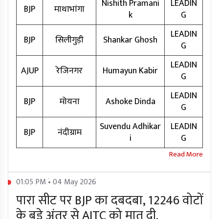
Nishith Pramani
LEADIN
BJP
माथाभांगा
k
G
LEADIN
BJP
सिलीगुड़ी
Shankar Ghosh
G
LEADIN
AJUP
रेजिनगर
Humayun Kabir
G
LEADIN
BJP
मोयना
Ashoke Dinda
G
Suvendu Adhikar
LEADIN
BJP
नंदीग्राम
i
G
01:05 PM • 04 May 2026
पारा सीट पर BJP का दबदबा, 12246 वोटों
के बड़े अंतर से AITC को मात दी.