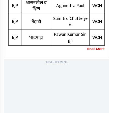
आसनसोल द
BJP
Agnimitra Paul
WON
क्षिण
Sumitro Chatterje
BJP
नैहाटी
WON
e
Pawan Kumar Sin
BJP
भाटपाड़ा
WON
gh
ADVERTISEMENT