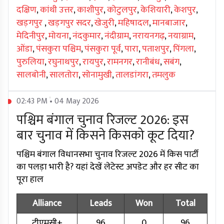
दक्षिण
,
कांथी उत्तर
,
काशीपुर
,
कोटुलपुर
,
केशियारी
,
केशपुर
,
खड़गपुर
,
खड़गपुर सदर
,
खेजुरी
,
महिषादल
,
मानबाजार
,
मेदिनीपुर
,
मोयना
,
नंदकुमार
,
नंदीग्राम
,
नरायनगढ़
,
नयाग्राम
,
ओंडा
,
पंसकुरा पश्चिम
,
पंसकुरा पूर्व
,
पारा
,
पताशपुर
,
पिंगला
,
पुरुलिया
,
रघुनाथपुर
,
रायपुर
,
रामनगर
,
रानीबंध
,
सबंग
,
सालबोनी
,
सालतोरा
,
सोनामुखी
,
तालडांगरा
,
तमलुक
02:43 PM • 04 May 2026
पश्चिम बंगाल चुनाव रिजल्ट 2026: इस
बार चुनाव में किसने किसको कूट दिया?
पश्चिम बंगाल विधानसभा चुनाव रिजल्ट 2026 में किस पार्टी
का पलड़ा भारी है? यहां देखें लेटेस्ट अपडेट और हर सीट का
पूरा हाल
Alliance
Leads
Won
Total
टीएमसी+
96
0
96