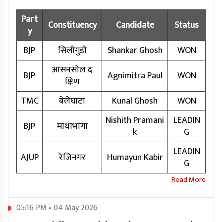
Part
Constituency
Candidate
Status
y
BJP
सिलीगुड़ी
Shankar Ghosh
WON
आसनसोल द
BJP
Agnimitra Paul
WON
क्षिण
TMC
बेलेघाटा
Kunal Ghosh
WON
Nishith Pramani
LEADIN
BJP
माथाभांगा
k
G
LEADIN
AJUP
रेजिनगर
Humayun Kabir
G
05:16 PM • 04 May 2026