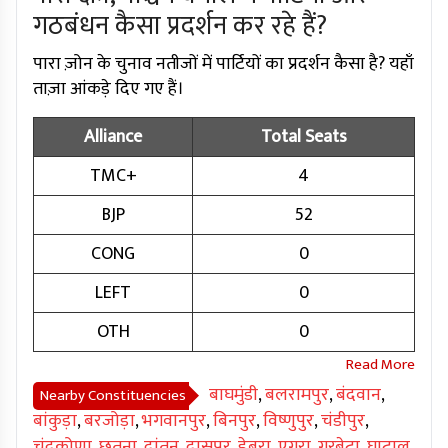
गठबंधन कैसा प्रदर्शन कर रहे हैं?
पारा ज़ोन के चुनाव नतीजों में पार्टियों का प्रदर्शन कैसा है? यहाँ
ताज़ा आंकड़े दिए गए हैं।
Alliance
Total Seats
TMC+
4
BJP
52
CONG
0
LEFT
0
OTH
0
बाघमुंडी
,
बलरामपुर
,
बंदवान
,
Nearby Constituencies
बांकुड़ा
,
बरजोड़ा
,
भगवानपुर
,
बिनपुर
,
विष्णुपुर
,
चंडीपुर
,
चंद्रकोणा
,
छतना
,
दांतन
,
दासपुर
,
डेबरा
,
एगरा
,
गरबेटा
,
घाटाल
,