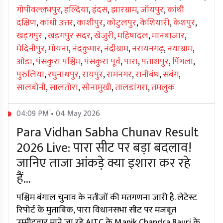
गोपीवल्लभपुर
,
हल्दिया
,
इंदस
,
झारग्राम
,
जॉयपुर
,
कांथी
दक्षिण
,
कांथी उत्तर
,
काशीपुर
,
कोटुलपुर
,
केशियारी
,
केशपुर
,
खड़गपुर
,
खड़गपुर सदर
,
खेजुरी
,
महिषादल
,
मानबाजार
,
मेदिनीपुर
,
मोयना
,
नंदकुमार
,
नंदीग्राम
,
नरायनगढ़
,
नयाग्राम
,
ओंडा
,
पंसकुरा पश्चिम
,
पंसकुरा पूर्व
,
पारा
,
पताशपुर
,
पिंगला
,
पुरुलिया
,
रघुनाथपुर
,
रायपुर
,
रामनगर
,
रानीबंध
,
सबंग
,
सालबोनी
,
सालतोरा
,
सोनामुखी
,
तालडांगरा
,
तमलुक
04:09 PM • 04 May 2026
Para Vidhan Sabha Chunav Result
2026 Live: पारा सीट पर बड़ा बदलाव!
जानिए ताजा आंकड़े क्या इशारा कर रहे
हैं...
पश्चिम बंगाल चुनाव के नतीजों की मतगणना जारी है. लेटेस्ट
रिपोर्ट के मुताबिक, पारा विधानसभा सीट पर मजबूत
उम्मीदवार माने जा रहे AITC के Manik Chandra Bauri के