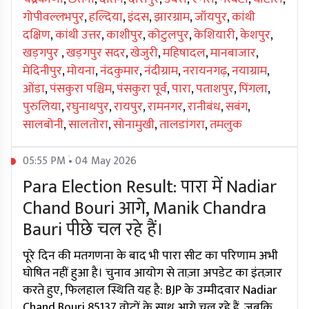
गोपीवल्लभपुर
,
हल्दिया
,
इंदस
,
झारग्राम
,
जॉयपुर
,
कांथी
दक्षिण
,
कांथी उत्तर
,
काशीपुर
,
कोटुलपुर
,
केशियारी
,
केशपुर
,
खड़गपुर
,
खड़गपुर सदर
,
खेजुरी
,
महिषादल
,
मानबाजार
,
मेदिनीपुर
,
मोयना
,
नंदकुमार
,
नंदीग्राम
,
नरायनगढ़
,
नयाग्राम
,
ओंडा
,
पंसकुरा पश्चिम
,
पंसकुरा पूर्व
,
पारा
,
पताशपुर
,
पिंगला
,
पुरुलिया
,
रघुनाथपुर
,
रायपुर
,
रामनगर
,
रानीबंध
,
सबंग
,
सालबोनी
,
सालतोरा
,
सोनामुखी
,
तालडांगरा
,
तमलुक
05:55 PM • 04 May 2026
Para Election Result: पारा में Nadiar
Chand Bouri आगे, Manik Chandra
Bauri पीछे चल रहे हैं।
पूरे दिन की मतगणना के बाद भी पारा सीट का परिणाम अभी
घोषित नहीं हुआ है। चुनाव आयोग से ताज़ा अपडेट का इंतज़ार
करते हुए, फिलहाल स्थिति यह है: BJP के उम्मीदवार Nadiar
Chand Bouri 85137 वोटों के साथ आगे चल रहे हैं, जबकि