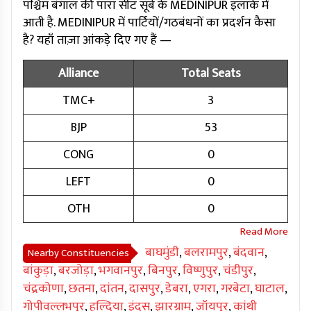
पश्चिम बंगाल की पारा सीट सूबे के MEDINIPUR इलाके में
आती है. MEDINIPUR में पार्टियों/गठबंधनों का प्रदर्शन कैसा
है? यहाँ ताज़ा आंकड़े दिए गए हैं —
Alliance
Total Seats
TMC+
3
BJP
53
CONG
0
LEFT
0
OTH
0
बाघमुंडी
,
बलरामपुर
,
बंदवान
,
Nearby Constituencies
बांकुड़ा
,
बरजोड़ा
,
भगवानपुर
,
बिनपुर
,
विष्णुपुर
,
चंडीपुर
,
चंद्रकोणा
,
छतना
,
दांतन
,
दासपुर
,
डेबरा
,
एगरा
,
गरबेटा
,
घाटाल
,
गोपीवल्लभपुर
,
हल्दिया
,
इंदस
,
झारग्राम
,
जॉयपुर
,
कांथी