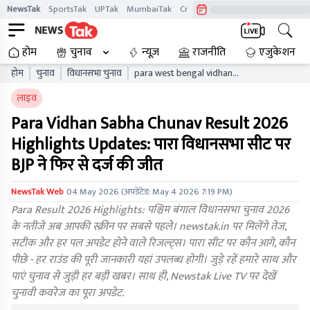
NewsTak
SportsTak
UPTak
MumbaiTak
CrimeTak
Lallantop
AstroTak
होम
चुनाव
न्यूज़
राजनीति
एजुकेशन
होम
चुनाव
विधानसभा चुनाव
para west bengal vidhan
sabha chunav result live
लाइव
updates wbaelb
Para Vidhan Sabha Chunav Result 2026
Highlights Updates: पारा विधानसभा सीट पर
BJP ने फिर से दर्ज की जीत
NewsTak Web
04 May 2026
(अपडेटेड:
May 4 2026 7:19 PM
)
Para Result 2026 Highlights: पश्चिम बंगाल विधानसभा चुनाव 2026
के नतीजे अब आपकी स्क्रीन पर सबसे पहले। newstak.in पर मिलेंगे तेज,
सटीक और हर पल अपडेट होने वाले रिजल्ट्स। पारा सीट पर कौन आगे, कौन
पीछे - हर राउंड की पूरी जानकारी यहां उपलब्ध होगी। जुड़े रहें हमारे साथ और
पाएं चुनाव से जुड़ी हर बड़ी खबर। साथ ही, Newstak Live TV पर देखें
चुनावी कवरेज का पूरा अपडेट.