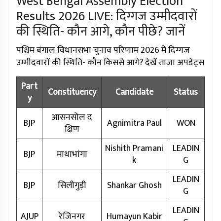
West Bengal Assembly Election
Results 2026 LIVE: दिग्गज उम्मीदवारों
की स्थिति- कौन आगे, कौन पीछे? जानें
पश्चिम बंगाल विधानसभा चुनाव परिणाम 2026 में दिग्गज
उम्मीदवारों की स्थिति- कौन किससे आगे? देखें ताजा अपडेट्स
Part
Constituency
Candidate
Status
y
आसनसोल द
BJP
Agnimitra Paul
WON
क्षिण
Nishith Pramani
LEADIN
BJP
माथाभांगा
k
G
LEADIN
BJP
सिलीगुड़ी
Shankar Ghosh
G
LEADIN
AJUP
रेजिनगर
Humayun Kabir