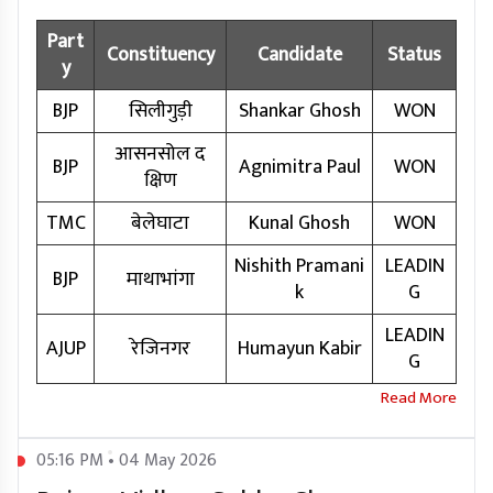
Part
Constituency
Candidate
Status
y
BJP
सिलीगुड़ी
Shankar Ghosh
WON
आसनसोल द
BJP
Agnimitra Paul
WON
क्षिण
TMC
बेलेघाटा
Kunal Ghosh
WON
Nishith Pramani
LEADIN
BJP
माथाभांगा
k
G
LEADIN
AJUP
रेजिनगर
Humayun Kabir
G
05:16 PM • 04 May 2026