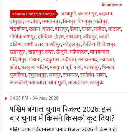
बाघमुंडी
,
बलरामपुर
,
बंदवान
,
Nearby Constituencies
बांकुड़ा
,
बरजोड़ा
,
भगवानपुर
,
बिनपुर
,
विष्णुपुर
,
चंडीपुर
,
चंद्रकोणा
,
छतना
,
दांतन
,
दासपुर
,
डेबरा
,
एगरा
,
गरबेटा
,
घाटाल
,
गोपीवल्लभपुर
,
हल्दिया
,
इंदस
,
झारग्राम
,
जॉयपुर
,
कांथी
दक्षिण
,
कांथी उत्तर
,
काशीपुर
,
कोटुलपुर
,
केशियारी
,
केशपुर
,
खड़गपुर
,
खड़गपुर सदर
,
खेजुरी
,
महिषादल
,
मानबाजार
,
मेदिनीपुर
,
मोयना
,
नंदकुमार
,
नंदीग्राम
,
नरायनगढ़
,
नयाग्राम
,
ओंडा
,
पंसकुरा पश्चिम
,
पंसकुरा पूर्व
,
पारा
,
पताशपुर
,
पिंगला
,
पुरुलिया
,
रघुनाथपुर
,
रायपुर
,
रामनगर
,
रानीबंध
,
सबंग
,
सालबोनी
,
सालतोरा
,
सोनामुखी
,
तालडांगरा
,
तमलुक
04:35 PM • 04 May 2026
पश्चिम बंगाल चुनाव रिजल्ट 2026: इस
बार चुनाव में किसने किसको कूट दिया?
पश्चिम बंगाल विधानसभा चुनाव रिजल्ट 2026 में किस पार्टी