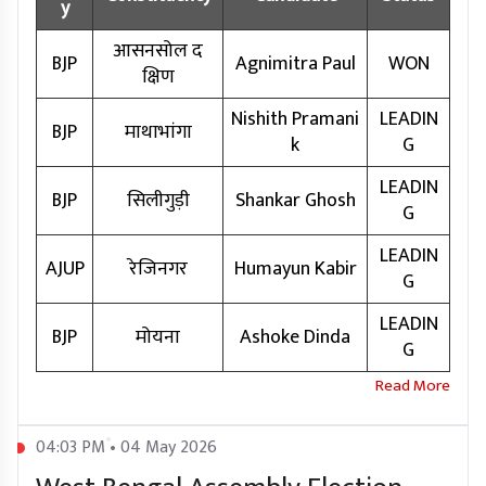
y
आसनसोल द
BJP
Agnimitra Paul
WON
क्षिण
Nishith Pramani
LEADIN
BJP
माथाभांगा
k
G
LEADIN
BJP
सिलीगुड़ी
Shankar Ghosh
G
LEADIN
AJUP
रेजिनगर
Humayun Kabir
G
LEADIN
BJP
मोयना
Ashoke Dinda
G
04:03 PM • 04 May 2026