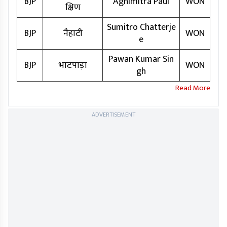
BJP
Agnimitra Paul
WON
क्षिण
Sumitro Chatterje
BJP
नैहाटी
WON
e
Pawan Kumar Sin
BJP
भाटपाड़ा
WON
gh
ADVERTISEMENT