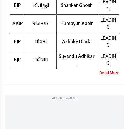
LEADIN
BJP
सिलीगुड़ी
Shankar Ghosh
G
LEADIN
AJUP
रेजिनगर
Humayun Kabir
G
LEADIN
BJP
मोयना
Ashoke Dinda
G
Suvendu Adhikar
LEADIN
BJP
नंदीग्राम
i
G
ADVERTISEMENT