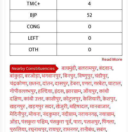
TMC+
4
BJP
52
CONG
0
LEFT
0
OTH
0
बाघमुंडी
,
बलरामपुर
,
बंदवान
,
Nearby Constituencies
बांकुड़ा
,
बरजोड़ा
,
भगवानपुर
,
बिनपुर
,
विष्णुपुर
,
चंडीपुर
,
चंद्रकोणा
,
छतना
,
दांतन
,
दासपुर
,
डेबरा
,
एगरा
,
गरबेटा
,
घाटाल
,
गोपीवल्लभपुर
,
हल्दिया
,
इंदस
,
झारग्राम
,
जॉयपुर
,
कांथी
दक्षिण
,
कांथी उत्तर
,
काशीपुर
,
कोटुलपुर
,
केशियारी
,
केशपुर
,
खड़गपुर
,
खड़गपुर सदर
,
खेजुरी
,
महिषादल
,
मानबाजार
,
मेदिनीपुर
,
मोयना
,
नंदकुमार
,
नंदीग्राम
,
नरायनगढ़
,
नयाग्राम
,
ओंडा
,
पंसकुरा पश्चिम
,
पंसकुरा पूर्व
,
पारा
,
पताशपुर
,
पिंगला
,
पुरुलिया
,
रघुनाथपुर
,
रायपुर
,
रामनगर
,
रानीबंध
,
सबंग
,