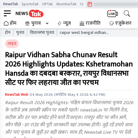
NewsTak
SportsTak
UPTak
MumbaiTak
CrimeTak
Lallantop
AstroTak
होम
चुनाव
न्यूज़
राजनीति
एजुकेशन
होम
चुनाव
विधानसभा चुनाव
raipur west bengal vidhan
sabha chunav result live
लाइव
updates wbaelb
Raipur Vidhan Sabha Chunav Result
2026 Highlights Updates: Kshetramohan
Hansda का दबदबा बरकरार, रायपुर विधानसभा
सीट पर फिर लहराया जीत का परचम
NewsTak Web
04 May 2026
(अपडेटेड:
May 4 2026 6:42 PM
)
Raipur Result 2026 Highlights: पश्चिम बंगाल विधानसभा चुनाव 2026
के नतीजे अब आपकी स्क्रीन पर सबसे पहले। newstak.in पर मिलेंगे तेज,
सटीक और हर पल अपडेट होने वाले रिजल्ट्स। रायपुर सीट पर कौन आगे,
कौन पीछे - हर राउंड की पूरी जानकारी यहां उपलब्ध होगी। जुड़े रहें हमारे साथ
और पाएं चुनाव से जुड़ी हर बड़ी खबर। साथ ही, Newstak Live TV पर देखें