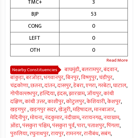
TMC+
3
BJP
53
CONG
0
LEFT
0
OTH
0
बाघमुंडी
,
बलरामपुर
,
बंदवान
,
Nearby Constituencies
बांकुड़ा
,
बरजोड़ा
,
भगवानपुर
,
बिनपुर
,
विष्णुपुर
,
चंडीपुर
,
चंद्रकोणा
,
छतना
,
दांतन
,
दासपुर
,
डेबरा
,
एगरा
,
गरबेटा
,
घाटाल
,
गोपीवल्लभपुर
,
हल्दिया
,
इंदस
,
झारग्राम
,
जॉयपुर
,
कांथी
दक्षिण
,
कांथी उत्तर
,
काशीपुर
,
कोटुलपुर
,
केशियारी
,
केशपुर
,
खड़गपुर
,
खड़गपुर सदर
,
खेजुरी
,
महिषादल
,
मानबाजार
,
मेदिनीपुर
,
मोयना
,
नंदकुमार
,
नंदीग्राम
,
नरायनगढ़
,
नयाग्राम
,
ओंडा
,
पंसकुरा पश्चिम
,
पंसकुरा पूर्व
,
पारा
,
पताशपुर
,
पिंगला
,
पुरुलिया
,
रघुनाथपुर
,
रायपुर
,
रामनगर
,
रानीबंध
,
सबंग
,