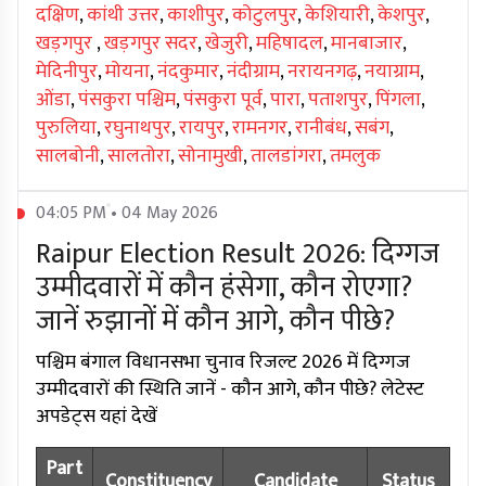
दक्षिण
,
कांथी उत्तर
,
काशीपुर
,
कोटुलपुर
,
केशियारी
,
केशपुर
,
खड़गपुर
,
खड़गपुर सदर
,
खेजुरी
,
महिषादल
,
मानबाजार
,
मेदिनीपुर
,
मोयना
,
नंदकुमार
,
नंदीग्राम
,
नरायनगढ़
,
नयाग्राम
,
ओंडा
,
पंसकुरा पश्चिम
,
पंसकुरा पूर्व
,
पारा
,
पताशपुर
,
पिंगला
,
पुरुलिया
,
रघुनाथपुर
,
रायपुर
,
रामनगर
,
रानीबंध
,
सबंग
,
सालबोनी
,
सालतोरा
,
सोनामुखी
,
तालडांगरा
,
तमलुक
04:05 PM • 04 May 2026
Raipur Election Result 2026: दिग्गज
उम्मीदवारों में कौन हंसेगा, कौन रोएगा?
जानें रुझानों में कौन आगे, कौन पीछे?
पश्चिम बंगाल विधानसभा चुनाव रिजल्ट 2026 में दिग्गज
उम्मीदवारों की स्थिति जानें - कौन आगे, कौन पीछे? लेटेस्ट
अपडेट्स यहां देखें
Part
Constituency
Candidate
Status