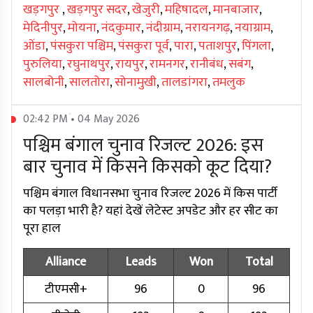
खड़गपुर
,
खड़गपुर सदर
,
खेजुरी
,
महिषादल
,
मानबाजार
,
मेदिनीपुर
,
मोयना
,
नंदकुमार
,
नंदीग्राम
,
नरायनगढ़
,
नयाग्राम
,
ओंडा
,
पंसकुरा पश्चिम
,
पंसकुरा पूर्व
,
पारा
,
पताशपुर
,
पिंगला
,
पुरुलिया
,
रघुनाथपुर
,
रायपुर
,
रामनगर
,
रानीबंध
,
सबंग
,
सालबोनी
,
सालतोरा
,
सोनामुखी
,
तालडांगरा
,
तमलुक
02:42 PM • 04 May 2026
पश्चिम बंगाल चुनाव रिजल्ट 2026: इस
बार चुनाव में किसने किसको कूट दिया?
पश्चिम बंगाल विधानसभा चुनाव रिजल्ट 2026 में किस पार्टी
का पलड़ा भारी है? यहां देखें लेटेस्ट अपडेट और हर सीट का
पूरा हाल
Alliance
Leads
Won
Total
टीएमसी+
96
0
96