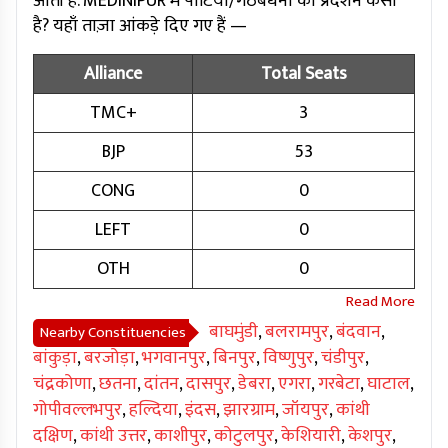
आती है. MEDINIPUR में पार्टियों/गठबंधनों का प्रदर्शन कैसा
है? यहाँ ताज़ा आंकड़े दिए गए हैं —
Alliance
Total Seats
TMC+
3
BJP
53
CONG
0
LEFT
0
OTH
0
बाघमुंडी
,
बलरामपुर
,
बंदवान
,
Nearby Constituencies
बांकुड़ा
,
बरजोड़ा
,
भगवानपुर
,
बिनपुर
,
विष्णुपुर
,
चंडीपुर
,
चंद्रकोणा
,
छतना
,
दांतन
,
दासपुर
,
डेबरा
,
एगरा
,
गरबेटा
,
घाटाल
,
गोपीवल्लभपुर
,
हल्दिया
,
इंदस
,
झारग्राम
,
जॉयपुर
,
कांथी
दक्षिण
,
कांथी उत्तर
,
काशीपुर
,
कोटुलपुर
,
केशियारी
,
केशपुर
,