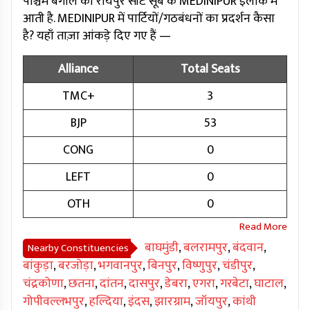
पश्चिम बंगाल की रायपुर सीट सूबे के MEDINIPUR इलाके में
आती है. MEDINIPUR में पार्टियों/गठबंधनों का प्रदर्शन कैसा
है? यहाँ ताज़ा आंकड़े दिए गए हैं —
Alliance
Total Seats
TMC+
3
BJP
53
CONG
0
LEFT
0
OTH
0
बाघमुंडी
,
बलरामपुर
,
बंदवान
,
Nearby Constituencies
बांकुड़ा
,
बरजोड़ा
,
भगवानपुर
,
बिनपुर
,
विष्णुपुर
,
चंडीपुर
,
चंद्रकोणा
,
छतना
,
दांतन
,
दासपुर
,
डेबरा
,
एगरा
,
गरबेटा
,
घाटाल
,
गोपीवल्लभपुर
,
हल्दिया
,
इंदस
,
झारग्राम
,
जॉयपुर
,
कांथी