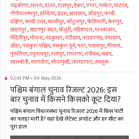
चंद्रकोणा
,
छतना
,
दांतन
,
दासपुर
,
डेबरा
,
एगरा
,
गरबेटा
,
घाटाल
,
गोपीवल्लभपुर
,
हल्दिया
,
इंदस
,
झारग्राम
,
जॉयपुर
,
कांथी
दक्षिण
,
कांथी उत्तर
,
काशीपुर
,
कोटुलपुर
,
केशियारी
,
केशपुर
,
खड़गपुर
,
खड़गपुर सदर
,
खेजुरी
,
महिषादल
,
मानबाजार
,
मेदिनीपुर
,
मोयना
,
नंदकुमार
,
नंदीग्राम
,
नरायनगढ़
,
नयाग्राम
,
ओंडा
,
पंसकुरा पश्चिम
,
पंसकुरा पूर्व
,
पारा
,
पताशपुर
,
पिंगला
,
पुरुलिया
,
रघुनाथपुर
,
रायपुर
,
रामनगर
,
रानीबंध
,
सबंग
,
सालबोनी
,
सालतोरा
,
सोनामुखी
,
तालडांगरा
,
तमलुक
02:43 PM • 04 May 2026
पश्चिम बंगाल चुनाव रिजल्ट 2026: इस
बार चुनाव में किसने किसको कूट दिया?
पश्चिम बंगाल विधानसभा चुनाव रिजल्ट 2026 में किस पार्टी
का पलड़ा भारी है? यहां देखें लेटेस्ट अपडेट और हर सीट का
पूरा हाल