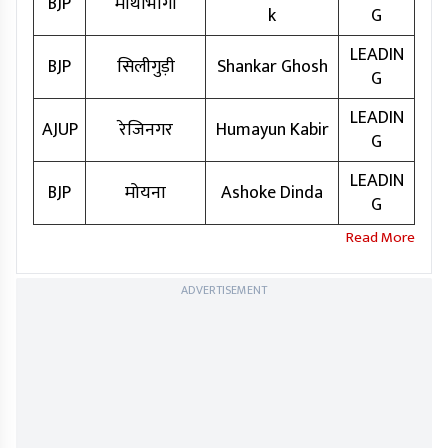
BJP
माथाभांगा
k
G
LEADIN
BJP
सिलीगुड़ी
Shankar Ghosh
G
LEADIN
AJUP
रेजिनगर
Humayun Kabir
G
LEADIN
BJP
मोयना
Ashoke Dinda
G
ADVERTISEMENT