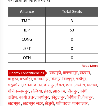
यहाँ ताज़ा आंकड़े दिए गए हैं।
Alliance
Total Seats
TMC+
3
BJP
53
CONG
0
LEFT
0
OTH
0
बाघमुंडी
,
बलरामपुर
,
बंदवान
,
Nearby Constituencies
बांकुड़ा
,
बरजोड़ा
,
भगवानपुर
,
बिनपुर
,
विष्णुपुर
,
चंडीपुर
,
चंद्रकोणा
,
छतना
,
दांतन
,
दासपुर
,
डेबरा
,
एगरा
,
गरबेटा
,
घाटाल
,
गोपीवल्लभपुर
,
हल्दिया
,
इंदस
,
झारग्राम
,
जॉयपुर
,
कांथी
दक्षिण
,
कांथी उत्तर
,
काशीपुर
,
कोटुलपुर
,
केशियारी
,
केशपुर
,
खड़गपुर
,
खड़गपुर सदर
,
खेजुरी
,
महिषादल
,
मानबाजार
,