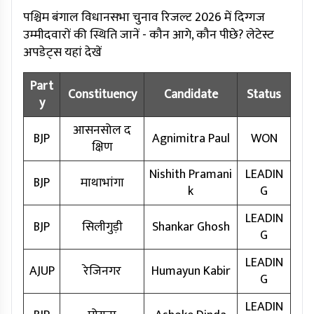
पश्चिम बंगाल विधानसभा चुनाव रिजल्ट 2026 में दिग्गज
उम्मीदवारों की स्थिति जानें - कौन आगे, कौन पीछे? लेटेस्ट
अपडेट्स यहां देखें
Part
Constituency
Candidate
Status
y
आसनसोल द
BJP
Agnimitra Paul
WON
क्षिण
Nishith Pramani
LEADIN
BJP
माथाभांगा
k
G
LEADIN
BJP
सिलीगुड़ी
Shankar Ghosh
G
LEADIN
AJUP
रेजिनगर
Humayun Kabir
G
LEADIN