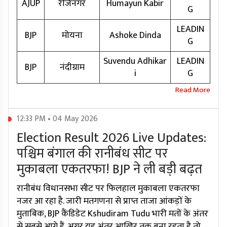
AJUP
रेजिनगर
Humayun Kabir
G
LEADIN
BJP
मोयना
Ashoke Dinda
G
Suvendu Adhikar
LEADIN
BJP
नंदीग्राम
i
G
12:33 PM • 04 May 2026
Election Result 2026 Live Updates:
पश्चिम बंगाल की रानीबंध सीट पर
मुकाबला एकतरफा! BJP ने ली बड़ी बढ़त
रानीबंध विधानसभा सीट पर फिलहाल मुकाबला एकतरफा
नजर आ रहा है. जारी मतगणना से प्राप्त ताजा आंकड़ों के
मुताबिक, BJP कैंडिडेट Kshudiram Tudu भारी मतों के अंतर
से सबसे आगे हैं. अगर यह अंतर आखिर तक बना रहता है तो