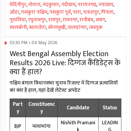
मेदिनीपुर
,
मोयना
,
नंदकुमार
,
नंदीग्राम
,
नरायनगढ़
,
नयाग्राम
,
ओंडा
,
पंसकुरा पश्चिम
,
पंसकुरा पूर्व
,
पारा
,
पताशपुर
,
पिंगला
,
पुरुलिया
,
रघुनाथपुर
,
रायपुर
,
रामनगर
,
रानीबंध
,
सबंग
,
सालबोनी
,
सालतोरा
,
सोनामुखी
,
तालडांगरा
,
तमलुक
03:30 PM • 04 May 2026
West Bengal Assembly Election
Results 2026 Live: दिग्गज कैंडिडेट्स के
क्या हैं हाल?
पश्चिम बंगाल विधानसभा चुनाव रिजल्ट में दिग्गज प्रत्याशियों
का क्या है हाल, यहां देखें लेटेस्ट अपडेट
Part
Constituenc
Candidate
Status
y
y
Nishith Pramani
LEADIN
BJP
माथाभांगा
k
G