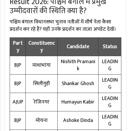
Result 2026: पश्चिम बंगाल में प्रमुख
उम्मीदवारों की स्थिति क्या है?
पश्चिम बंगाल विधानसभा चुनाव नतीजों में शीर्ष नेता कैसा
प्रदर्शन कर रहे हैं? यहाँ उनके प्रदर्शन का ताज़ा अपडेट देखें।
Part
Constituenc
Candidate
Status
y
y
Nishith Pramani
LEADIN
BJP
माथाभांगा
k
G
LEADIN
BJP
सिलीगुड़ी
Shankar Ghosh
G
LEADIN
AJUP
रेजिनगर
Humayun Kabir
G
LEADIN
BJP
मोयना
Ashoke Dinda
G