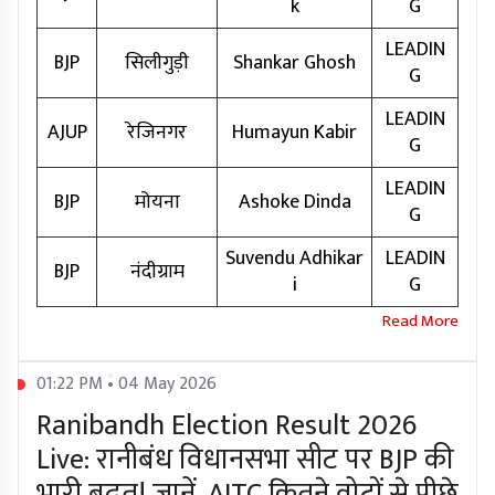
k
G
LEADIN
BJP
सिलीगुड़ी
Shankar Ghosh
G
LEADIN
AJUP
रेजिनगर
Humayun Kabir
G
LEADIN
BJP
मोयना
Ashoke Dinda
G
Suvendu Adhikar
LEADIN
BJP
नंदीग्राम
i
G
01:22 PM • 04 May 2026
Ranibandh Election Result 2026
Live: रानीबंध विधानसभा सीट पर BJP की
भारी बढ़त! जानें, AITC कितने वोटों से पीछे