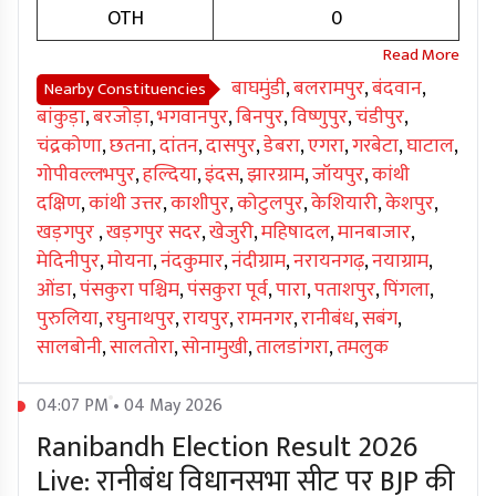
OTH
0
बाघमुंडी
,
बलरामपुर
,
बंदवान
,
Nearby Constituencies
बांकुड़ा
,
बरजोड़ा
,
भगवानपुर
,
बिनपुर
,
विष्णुपुर
,
चंडीपुर
,
चंद्रकोणा
,
छतना
,
दांतन
,
दासपुर
,
डेबरा
,
एगरा
,
गरबेटा
,
घाटाल
,
गोपीवल्लभपुर
,
हल्दिया
,
इंदस
,
झारग्राम
,
जॉयपुर
,
कांथी
दक्षिण
,
कांथी उत्तर
,
काशीपुर
,
कोटुलपुर
,
केशियारी
,
केशपुर
,
खड़गपुर
,
खड़गपुर सदर
,
खेजुरी
,
महिषादल
,
मानबाजार
,
मेदिनीपुर
,
मोयना
,
नंदकुमार
,
नंदीग्राम
,
नरायनगढ़
,
नयाग्राम
,
ओंडा
,
पंसकुरा पश्चिम
,
पंसकुरा पूर्व
,
पारा
,
पताशपुर
,
पिंगला
,
पुरुलिया
,
रघुनाथपुर
,
रायपुर
,
रामनगर
,
रानीबंध
,
सबंग
,
सालबोनी
,
सालतोरा
,
सोनामुखी
,
तालडांगरा
,
तमलुक
04:07 PM • 04 May 2026
Ranibandh Election Result 2026
Live: रानीबंध विधानसभा सीट पर BJP की