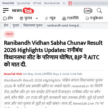
NewsTak
SportsTak
UPTak
MumbaiTak
CrimeTak
Lallantop
AstroTak
होम
चुनाव
न्यूज़
राजनीति
एजुकेशन
होम
चुनाव
विधानसभा चुनाव
ranibandh west bengal
vidhan sabha chunav result
लाइव
live updates wbaelb
Ranibandh Vidhan Sabha Chunav Result
2026 Highlights Updates: रानीबंध
विधानसभा सीट के परिणाम घोषित, BJP ने AITC
को मात दी.
NewsTak Web
04 May 2026
(अपडेटेड:
May 4 2026 5:08 PM
)
Ranibandh Result 2026 Highlights: पश्चिम बंगाल विधानसभा चुनाव
2026 के नतीजे अब आपकी स्क्रीन पर सबसे पहले। newstak.in पर मिलेंगे
तेज, सटीक और हर पल अपडेट होने वाले रिजल्ट्स। रानीबंध सीट पर कौन
आगे, कौन पीछे - हर राउंड की पूरी जानकारी यहां उपलब्ध होगी। जुड़े रहें हमारे
साथ और पाएं चुनाव से जुड़ी हर बड़ी खबर। साथ ही, Newstak Live TV पर