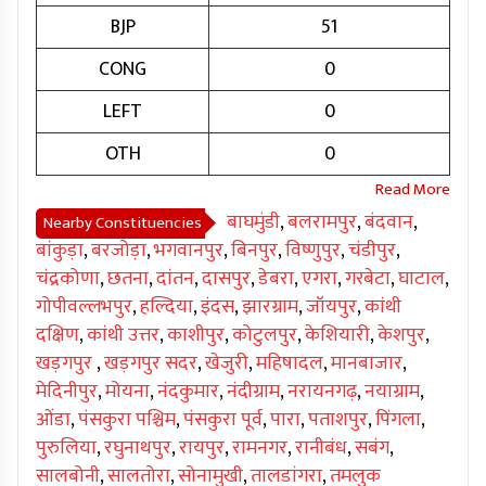
BJP
51
CONG
0
LEFT
0
OTH
0
बाघमुंडी
,
बलरामपुर
,
बंदवान
,
Nearby Constituencies
बांकुड़ा
,
बरजोड़ा
,
भगवानपुर
,
बिनपुर
,
विष्णुपुर
,
चंडीपुर
,
चंद्रकोणा
,
छतना
,
दांतन
,
दासपुर
,
डेबरा
,
एगरा
,
गरबेटा
,
घाटाल
,
गोपीवल्लभपुर
,
हल्दिया
,
इंदस
,
झारग्राम
,
जॉयपुर
,
कांथी
दक्षिण
,
कांथी उत्तर
,
काशीपुर
,
कोटुलपुर
,
केशियारी
,
केशपुर
,
खड़गपुर
,
खड़गपुर सदर
,
खेजुरी
,
महिषादल
,
मानबाजार
,
मेदिनीपुर
,
मोयना
,
नंदकुमार
,
नंदीग्राम
,
नरायनगढ़
,
नयाग्राम
,
ओंडा
,
पंसकुरा पश्चिम
,
पंसकुरा पूर्व
,
पारा
,
पताशपुर
,
पिंगला
,
पुरुलिया
,
रघुनाथपुर
,
रायपुर
,
रामनगर
,
रानीबंध
,
सबंग
,
सालबोनी
,
सालतोरा
,
सोनामुखी
,
तालडांगरा
,
तमलुक