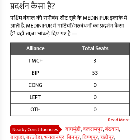
प्रदर्शन कैसा है?
पश्चिम बंगाल की रानीबंध सीट सूबे के MEDINIPUR इलाके में
आती है. MEDINIPUR में पार्टियों/गठबंधनों का प्रदर्शन कैसा
है? यहाँ ताज़ा आंकड़े दिए गए हैं —
Alliance
Total Seats
TMC+
3
BJP
53
CONG
0
LEFT
0
OTH
0
बाघमुंडी
,
बलरामपुर
,
बंदवान
,
Nearby Constituencies
बांकुड़ा
,
बरजोड़ा
,
भगवानपुर
,
बिनपुर
,
विष्णुपुर
,
चंडीपुर
,