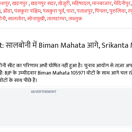
ेशपुर
,
खड़गपुर
,
खड़गपुर सदर
,
खेजुरी
,
महिषादल
,
मानबाजार
,
मेदिनीपुर
म
,
ओंडा
,
पंसकुरा पश्चिम
,
पंसकुरा पूर्व
,
पारा
,
पताशपुर
,
पिंगला
,
पुरुलिया
,
रघ
ोनी
,
सालतोरा
,
सोनामुखी
,
तालडांगरा
,
तमलुक
lt: सालबोनी में Biman Mahata आगे, Srikant
ोनी सीट का परिणाम अभी घोषित नहीं हुआ है। चुनाव आयोग से ताज़ा अ
 है: BJP के उम्मीदवार Biman Mahata 105971 वोटों के साथ आगे चल रहे
ं के साथ पीछे हैं।
ADVERTISEMENT