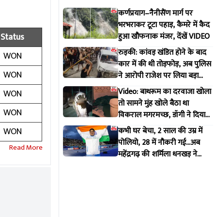
कर्णप्रयाग–नैनीसैंण मार्ग पर
भरभराकर टूटा पहाड़, कैमरे में कैद
Status
हुआ खौफनाक मंजर, देंखें VIDEO
रुड़की: कांवड़ खंडित होने के बाद
WON
कार में की थी तोड़फोड़, अब पुलिस
WON
ने आरोपी राजेश पर लिया बड़ा
एक्शन
Video: बाथरूम का दरवाजा खोला
WON
तो सामने मुंह खोले बैठा था
WON
विकराल मगरमच्छ, डॉगी ने दिया
मकान मालिक को इशारा
WON
कभी घर बेचा, 2 साल की उम्र में
पोलियो, 28 में नौकरी गई...अब
महेंद्रगढ़ की शर्मिला धनखड़ ने
कॉमनवेल्थ गेम्स में रचा इतिहास