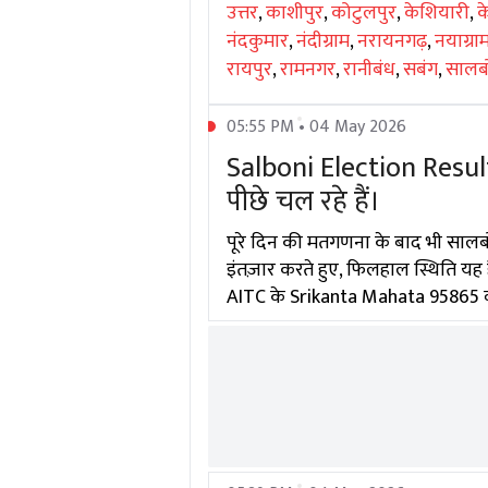
उत्तर
,
काशीपुर
,
कोटुलपुर
,
केशियारी
,
क
नंदकुमार
,
नंदीग्राम
,
नरायनगढ़
,
नयाग्रा
रायपुर
,
रामनगर
,
रानीबंध
,
सबंग
,
सालब
05:55 PM • 04 May 2026
Salboni Election Resu
पीछे चल रहे हैं।
पूरे दिन की मतगणना के बाद भी सालब
इंतज़ार करते हुए, फिलहाल स्थिति यह
AITC के Srikanta Mahata 95865 वोटो