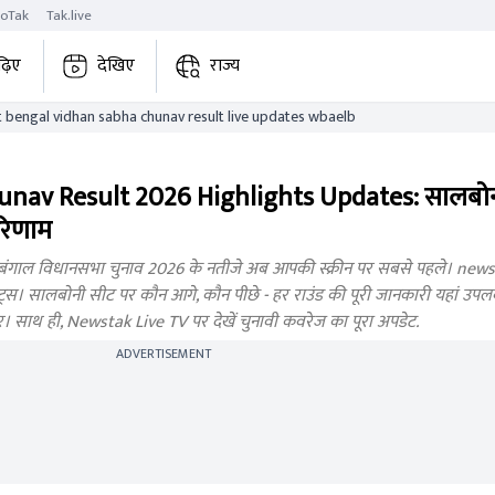
roTak
Tak.live
ढ़िए
देखिए
राज्य
salboni west bengal vidhan sabha chunav result live updates wbaelb
nav Result 2026 Highlights Updates: सालबोनी
 परिणाम
ंगाल विधानसभा चुनाव 2026 के नतीजे अब आपकी स्क्रीन पर सबसे पहले। newsta
। सालबोनी सीट पर कौन आगे, कौन पीछे - हर राउंड की पूरी जानकारी यहां उपलब्ध ह
बर। साथ ही, Newstak Live TV पर देखें चुनावी कवरेज का पूरा अपडेट.
ADVERTISEMENT