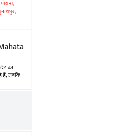
,
मोयना
,
ुनाथपुर
,
a Mahata
पडेट का
 हैं, जबकि