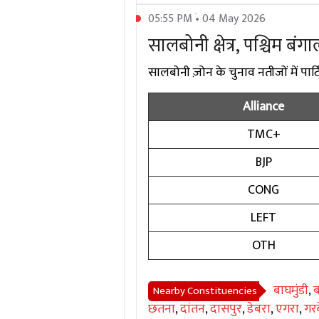
05:55 PM • 04 May 2026
सालबोनी क्षेत्र, पश्चिम बंग
सालबोनी ज़ोन के चुनाव नतीजों में पार्टि
Alliance
TMC+
BJP
CONG
LEFT
OTH
बाघमुंडी
,
ब
Nearby Constituencies
छतना
,
दांतन
,
दासपुर
,
डेबरा
,
एगरा
,
गरब