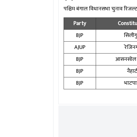
पश्चिम बंगाल विधानसभा चुनाव रिजल्ट में
Party
Constit
BJP
सिलीगु
AJUP
रेजिन
BJP
आसनसोल द
BJP
नैहाट
BJP
भाटपाड