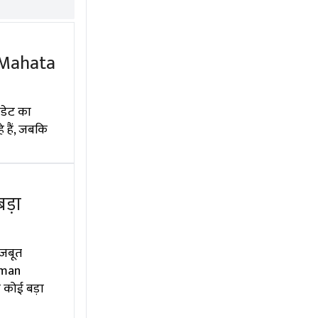
a Mahata
पडेट का
 हैं, जबकि
ड़ा
मजबूत
Biman
 कोई बड़ा