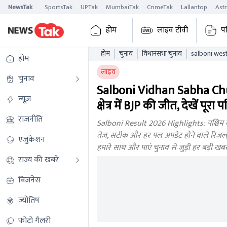
NewsTak
SportsTak
UPTak
MumbaiTak
CrimeTak
Lallantop
Ast
होम
लाइव टीवी
प
होम
चुनाव
विधानसभा चुनाव
होम
लाइव
चुनाव
Salboni Vidhan Sabha Chu
न्यूज़
क्षेत्र में BJP की जीत, देखें पूरा
राजनीति
Salboni Result 2026 Highlights: पश्चिम ब
तेज, सटीक और हर पल अपडेट होने वाले रिजल्ट्स
एजुकेशन
हमारे साथ और पाएं चुनाव से जुड़ी हर बड़ी ख
राज्य की खबरें
बिजनेस
ज्योतिष
फोटो गैलरी