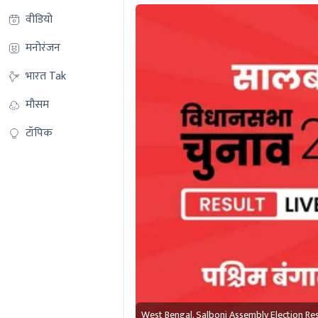
वीडियो
मनोरंजन
भारत Tak
मौसम
टॉपिक
West Bengal, Salboni Assembly Election Re