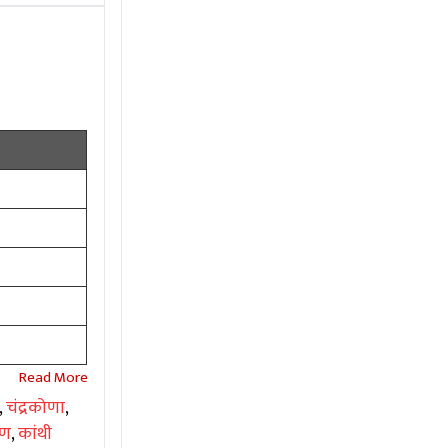
,
चंद्रकोणा
,
िण
,
कांथी