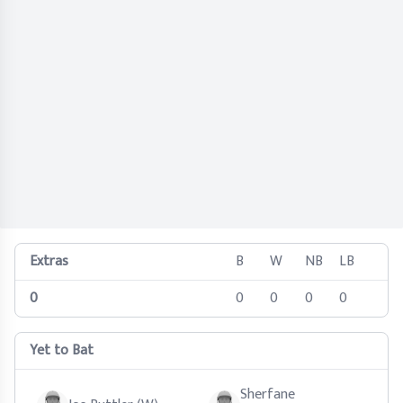
Extras
B
W
NB
LB
0
0
0
0
0
Yet to Bat
Sherfane