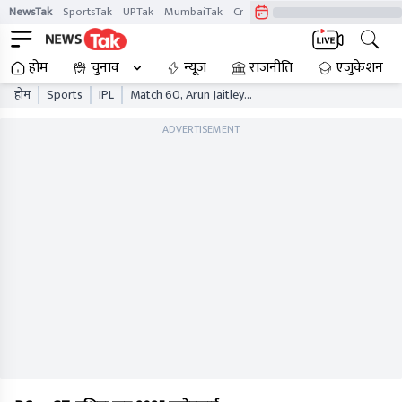
NewsTak
SportsTak
UPTak
MumbaiTak
CrimeTak
Lallantop
AstroTak
होम
चुनाव
न्यूज़
राजनीति
एजुकेशन
होम
Sports
IPL
Match 60, Arun Jaitley
Stadium, Delhi
ADVERTISEMENT