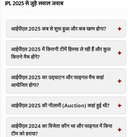
से जुडी रही हैं। साल 2024 की तुलना में जब हम 2025 की आईपीएल टीमों को देखते हैं.
IPL 2025 से जुड़े सवाल जवाब
तो इनमें काफी बदलाव नजर आता है. इसका कारण 24 और 25 नवंबर 2024 को हुए
मेगा ऑक्शन (IPL Auction) है. जिसमें कई बड़े नामों को उनकी टीम द्वारा रिटेन न करना
है. इस बार ऑक्शन में कुल 182 खिलाड़ियों नीलामी में शामिल हुए. सभी टीमों में केवल
खिलाड़ियों में बदलाव नहीं हुए, बल्कि 5 टीमों के कप्तान भी बदल गए हैं.
आईपीएल 2025 कब से शुरू हुआ और कब खत्म होगा?
आईपीएल 2025 में कितनी टीमें हिस्सा ले रही हैं और कुल
कितने मैच होंगे?
आईपीएल 2025 का उद्घाटन और फाइनल मैच कहां
आयोजित होगा?
आईपीएल 2025 की नीलामी (Auction) कहां हुई थी?
आईपीएल 2024 का विजेता कौन था और फाइनल में किस
टीम को हराया?