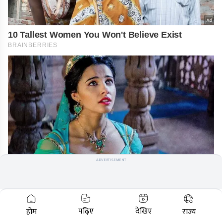
10 Tallest Women You Won't Believe Exist
BRAINBERRIES
ADVERTISEMENT
Disney Princesses: Which Live-Action Version
Do You Prefer?
BRAINBERRIES
पढ़िए
देखिए
होम
राज्य