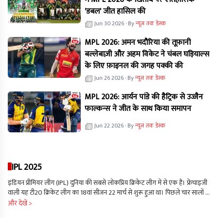
'डबल' जीत हासिल की
Jun 30 2026
· By
न्यूज तक डेस्क
MPL 2026: अमन भदौरिया की तूफ़ानी
बल्लेबाज़ी और अहम विकेट ने चंबल घड़ियाल्स
के लिए फ़ाइनल की जगह पक्की की
Jun 26 2026
· By
न्यूज तक डेस्क
MPL 2026: आर्यन पांडे की हैट्रिक से उज्जैन
फाल्कन्स ने जीत के साथ किया समापन
Jun 22 2026
· By
न्यूज तक डेस्क
IPL 2025
इंडियन प्रीमियर लीग (IPL) दुनिया की सबसे लोकप्रिय क्रिकेट लीग में से एक है। फ्रेंचाइजी
वाली यह टी20 क्रिकेट लीग का 18वां सीजन 22 मार्च से शुरू हुआ था। पिछले चार सालों से
आईपीएल में 10 टीमें हिस्सा ले रही हैं। इस लीग में खेलती हुई दिख रही लखनऊ सुपर
और देखें >
जायंट्स और गुजरात टाइटंस नई टीमें हैं, इसके अलावा बाकी 8 टीमें 2008 से ही इस लीग