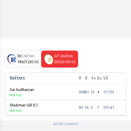
DC
1st Inn
GT
2nd Inn
199/3 (20.0)
205/0 (19.0)
Batters
R
B
4s
6s
SR
Sai Sudharsan
108
61
12
4
177.05
Not Out
Shubman Gill (C)
93
53
3
7
175.47
Not Out
ADVERTISEMENT