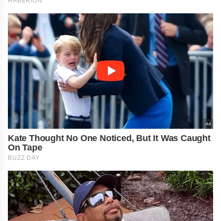
HABERION
Kate Thought No One Noticed, But It Was Caught
On Tape
BUZZ DAY