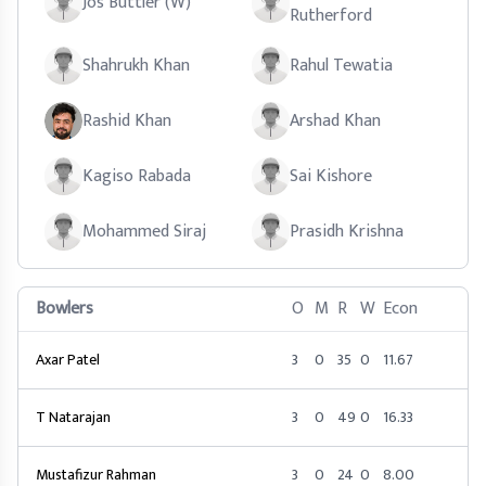
Jos Buttler (W)
Rutherford
Shahrukh Khan
Rahul Tewatia
Rashid Khan
Arshad Khan
Kagiso Rabada
Sai Kishore
Mohammed Siraj
Prasidh Krishna
Bowlers
O
M
R
W
Econ
Axar Patel
3
0
35
0
11.67
T Natarajan
3
0
49
0
16.33
Mustafizur Rahman
3
0
24
0
8.00