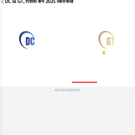
DC vs GT, एशिया कप 2025 स्कोरकार्ड
Match 60, Arun Jaitley Stadium, Delhi
ENDED
Match 60
Match Ended
Gujarat beat Delhi by 10
DC
GT
wickets
199/3
(20.0)
205/0
(19.0)
Scorecard
Info
Summary
Commentary
ADVERTISEMENT