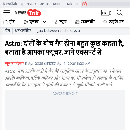
NewsTak
SportsTak
UPTak
MumbaiTak
CrimeTak
Lallantop
AstroTak
होम
चुनाव
न्यूज़
राजनीति
एजुकेशन
होम
धर्म-ज्योतिष
gap between teeth says a
lot tells about your future
Astro: दांतों के बीच गैप होना बहुत कुछ कहता है,
know from the expert
बताता है आपका फ्यूचर, जाने एक्सपर्ट से
न्यूज तक डेस्क
11 Apr 2025
(अपडेटेड:
Apr 11 2025 8:20 AM
)
Astro: क्या आपके दांतों में गैप है? सामुद्रिक शास्त्र के अनुसार यह न केवल
आपके व्यक्तित्व, बल्कि करियर और भाग्य का भी संकेत हो सकता है! जानिए
आचार्य विनोद भारद्वाज से दांतों की बनावट से जुड़ी चौंकाने वाली बातें.
ADVERTISEMENT